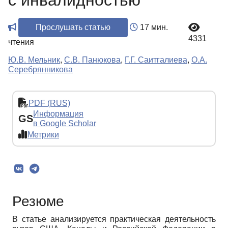
с инвалидностью
Прослушать статью
17 мин.
4331
чтения
Ю.В. Мельник
,
С.В. Панюкова
,
Г.Г. Саитгалиева
,
О.А.
Серебрянникова
PDF (RUS)
Информация
GS
в Google Scholar
Метрики
Резюме
В статье анализируется практическая деятельность