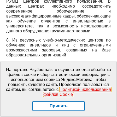
РУМЦ центров коллективного пользования. В
данных центрах необходимо сосредоточить
современное оборудование и
высококвалифицированные кадры, обеспечивающие
как обучение студентов с инвалидностью в
университете, так и возможность использования
данного оборудования вузами-партнерами.
8. Из ресурсных учебно-методических центров по
обучению инвалидов и лиц с ограниченными
возможностями здоровья, созданных на базе
образовательных организаций
[
Волосникова, 2015
]
Мельник Юлия Владимировна,
На портале PsyJournals.ru осуществляется обработка
кандидат педагогических наук, начальник отдела
файлов cookie и сбор статистической информации с
экспертно-аналитического сопровождения РУМЦ,
использованием сервиса Яндекс.Метрика, чтобы
ФГБОУ ВО МГППУ, Москва, Россия.
E-mail:
повысить качество сайта. Продолжая пользоваться
melnik_stav@mail.ru
сайтом, вы соглашаетесь с
Политикой использования
файлов Cookie
.
[
Кантор, 2013
]
Панюкова Светлана Владимировна,
доктор педагогических наук, профессор, директор
Принять
РУМЦ, ФГБОУ ВО МГППУ, Москва, Россия.
E- mail:
s.panyukova@mail.ru