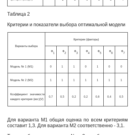
Таблица 2
Критерии и показатели выбора оптимальной модели
Критерии (факторы)
Варианты выбора
Ф
Ф
Ф
Ф
Ф
Ф
Ф
1
2
3
4
5
6
7
Модель № 1 (М1)
0
1
1
0
1
0
0
Модель № 2 (М2)
1
1
1
1
1
1
1
Коэффициент значимости
0,7
0,5
0,2
0,2
0,6
0,4
0,5
каждого критерия (вес)(V)
Для варианта М1 общая оценка по всем критериям
составит 1,3. Для варианта М2 соответственно - 3,1.