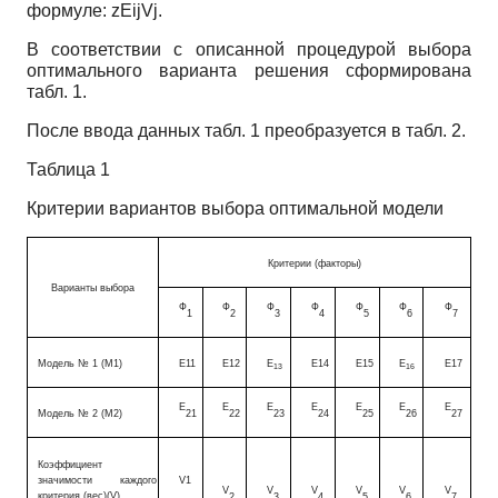
формуле:
zEijVj.
В соответствии с описанной процедурой выбора
оптимального варианта решения сформирована
табл.
1.
После ввода данных табл.
1
преобразуется в табл. 2.
Таблица 1
Критерии вариантов выбора оптимальной модели
Критерии (факторы)
Варианты выбора
Ф
Ф
Ф
Ф
Ф
Ф
Ф
1
2
3
4
5
6
7
Модель № 1 (М1)
Е11
Е12
Е
Е14
Е15
Е
Е17
13
16
Е
Е
Е
Е
Е
Е
Е
Модель № 2 (М2)
21
22
23
24
25
26
27
Коэффициент
значимости каждого
V1
V
V
V
V
V
V
критерия (вес)(V)
2
3
4
5
6
7