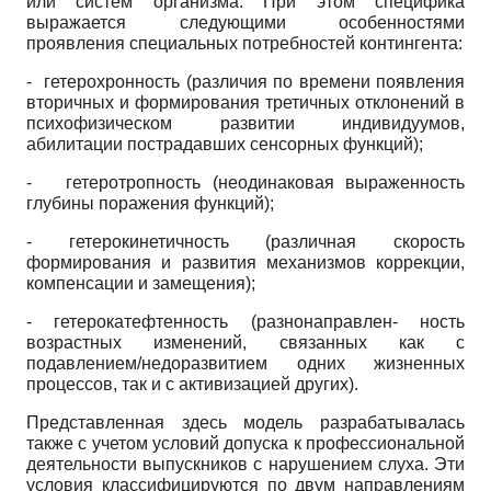
или систем организма. При этом специфика
выражается следующими особенностями
проявления специальных потребностей контингента:
- гетерохронность (различия по времени появления
вторичных и формирования третичных отклонений в
психофизическом развитии индивидуумов,
абилитации пострадавших сенсорных функций);
- гетеротропность (неодинаковая выраженность
глубины поражения функций);
- гетерокинетичность (различная скорость
формирования и развития механизмов коррекции,
компенсации и замещения);
- гетерокатефтенность (разнонаправлен- ность
возрастных изменений, связанных как с
подавлением/недоразвитием одних жизненных
процессов, так и с активизацией других).
Представленная здесь модель разрабатывалась
также с учетом условий допуска к профессиональной
деятельности выпускников с нарушением слуха. Эти
условия классифицируются по двум направлениям