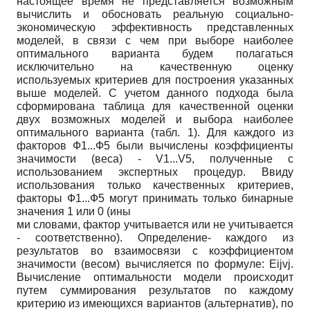
настоящее время не представляется возможным
вычислить и обосновать реальную социально-
экономическую эффективность представленных
моделей, в связи с чем при выборе наиболее
оптимального варианта будем полагаться
исключительно на качественную оценку
используемых критериев для построения указанных
выше моделей. С учетом данного подхода была
сформирована таблица для качественной оценки
двух возможных моделей и выбора наиболее
оптимального варианта (табл. 1). Для каждого из
факторов Ф1...Ф5 были вычислены коэффициенты
значимости (веса) -
V1...V5,
полученные с
использованием экспертных процедур. Ввиду
использования только качественных критериев,
факторы Ф1...Ф5 могут принимать только бинарные
значения 1 или 0 (ины­
ми словами, фактор учитывается или не учитывается
-
соответственно). Определение- каждого из
результатов во взаимосвязи с коэффициентом
значимости (весом) вычисляется по формуле:
E
ijvj.
Вычисление оптимальности модели происходит
путем суммирования результатов по каждому
критерию из имеющихся вариантов (альтернатив), по