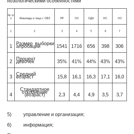
нозологическими особенностями
№ п/
п
Инвалиды и лица с ОВЗ
ПР
ОЗ
ОДА
НС
НЗ
1
2
3
4
5
6
7
Размер выборки
1
апробации
1541
1716
656
398
306
Процент
2
девочек
35%
41%
44%
43%
43%
Средний
3
возраст
15,8
16,1
16,3
17,1
16,0
Стандартное
отклонение
4
(возраст)
2,3
4,4
4,9
3,5
3,7
5)
управление и организация;
6)
информация;