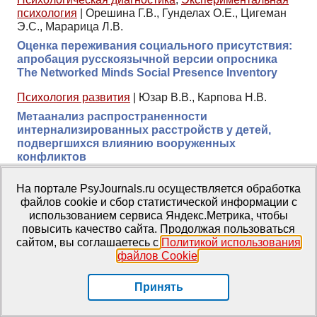
психология
|
Орешина Г.В., Гунделах О.Е., Цигеман
Э.С., Марарица Л.В.
Оценка переживания социального присутствия:
апробация русскоязычной версии опросника
The Networked Minds Social Presence Inventory
Психология развития
|
Юзар В.В., Карпова Н.В.
Метаанализ распространенности
интернализированных расстройств у детей,
подвергшихся влиянию вооруженных
конфликтов
ТОП-20 статей
На портале PsyJournals.ru осуществляется обработка
файлов cookie и сбор статистической информации с
ТОП-20 книг
использованием сервиса Яндекс.Метрика, чтобы
База знаний
повысить качество сайта. Продолжая пользоваться
сайтом, вы соглашаетесь с
Политикой использования
Проекты PsyJournals.ru
файлов Cookie
.
История журналов МГППУ
Принять
Партнеры портала
Информационное спонсорство