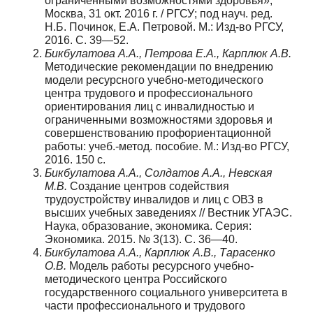
ограниченными возможностями здоровья»,
Москва, 31 окт. 2016 г. / РГСУ; под науч. ред.
Н.Б. Починок, Е.А. Петровой. М.: Изд-во РГСУ,
2016. С. 39—52.
Бикбулатова А.А., Петрова Е.А., Карплюк А.В.
Методические рекомендации по внедрению
модели ресурсного учебно-методического
центра трудового и профессионального
ориентирования лиц с инвалидностью и
ограниченными возможностями здоровья и
совершенствованию профориентационной
работы: учеб.-метод. пособие. М.: Изд-во РГСУ,
2016. 150 с.
Бикбулатова А.А., Солдатов А.А., Невская
М.В.
Создание центров содействия
трудоустройству инвалидов и лиц с ОВЗ в
высших учебных заведениях // Вестник УГАЭС.
Наука, образование, экономика. Серия:
Экономика. 2015. № 3(13). С. 36—40.
Бикбулатова А.А., Карплюк А.В., Тарасенко
О.В.
Модель работы ресурсного учебно-
методического центра Российского
государственного социального университета в
части профессионального и трудового