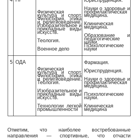
Юриспруденция.
Науки о здоровье и
Физическая
профилактическая
культура и спорт.
медицина.
Философия, этика
и религиоведение.
Клиническая
Изобразительное и
медицина.
прикладные виды
искусств.
Образование и
педагогические
Теология.
науки.
Психологические
Военное дело
науки
5
ОДА
Фармация.
Физическая
Юриспруденция.
культура и спорт.
Философия, этика
и религиоведение.
Науки о здоровье и
Теология.
профилактическая
медицина.
Изобразительное и
прикладные виды
Психологические
искусств.
науки.
Технологии легкой
Клиническая
промышленности
медицина
Отметим, что наиболее востребованные
направления — спортивные, что отчасти