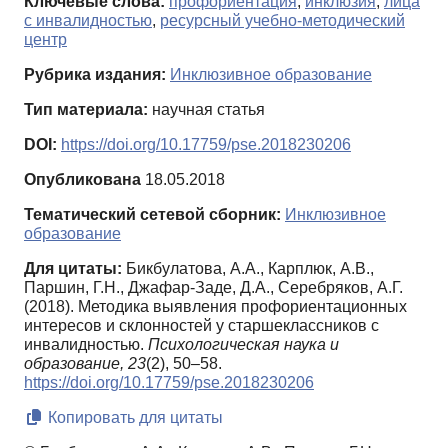
Ключевые слова:
профориентация
,
инклюзия
,
лица
с инвалидностью
,
ресурсный учебно-методический
центр
Рубрика издания:
Инклюзивное образование
Тип материала:
научная статья
DOI:
https://doi.org/10.17759/pse.2018230206
Опубликована
18.05.2018
Тематический сетевой сборник:
Инклюзивное
образование
Для цитаты:
Бикбулатова, А.А., Карплюк, А.В.,
Паршин, Г.Н., Джафар-Заде, Д.А., Серебряков, А.Г.
(2018). Методика выявления профориентационных
интересов и склонностей у старшеклассников с
инвалидностью.
Психологическая наука и
образование,
23
(2), 50–58.
https://doi.org/10.17759/pse.2018230206
Копировать для цитаты