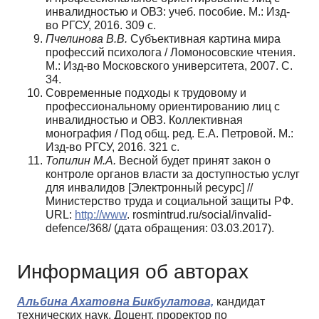
инвалидностью и ОВЗ: учеб. пособие. М.: Изд-
во РГСУ, 2016. 309 с.
Пчелинова В.В.
Субъективная картина мира
профессий психолога / Ломоносовские чтения.
М.: Изд-во Московского университета, 2007. С.
34.
Современные подходы к трудовому и
профессиональному ориентированию лиц с
инвалидностью и ОВЗ. Коллективная
монография / Под общ. ред. Е.А. Петровой. М.:
Изд-во РГСУ, 2016. 321 с.
Топилин М.А.
Весной будет принят закон о
контроле органов власти за доступностью услуг
для инвалидов [Электронный ресурс] //
Министерство труда и социальной защиты РФ.
URL:
http://www
. rosmintrud.ru/social/invalid-
defence/368/ (дата обращения: 03.03.2017).
Информация об авторах
Альбина Ахатовна Бикбулатова,
кандидат
технических наук, Доцент, проректор по