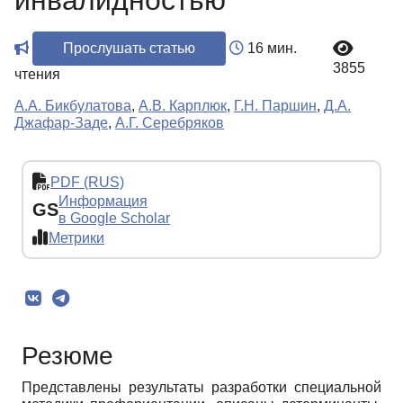
инвалидностью
Прослушать статью
16 мин.
3855
чтения
А.А. Бикбулатова
,
А.В. Карплюк
,
Г.Н. Паршин
,
Д.А.
Джафар-Заде
,
А.Г. Серебряков
PDF (RUS)
Информация
GS
в Google Scholar
Метрики
Резюме
Представлены результаты разработки специальной