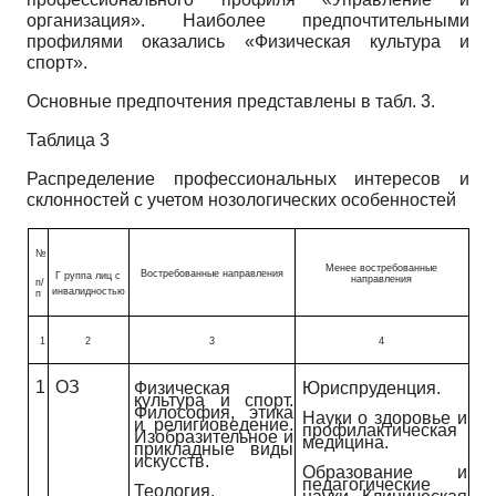
организация». Наиболее предпочтительными
профилями оказались «Физическая культура и
спорт».
Основные предпочтения представлены в табл. 3.
Таблица 3
Распределение профессиональных интересов и
склонностей с учетом нозологических особенностей
№
Менее востребованные
Востребованные направления
Г руппа лиц с
направления
п/
инвалидностью
п
1
2
3
4
1
ОЗ
Физическая
Юриспруденция.
культура и спорт.
Философия, этика
Науки о здоровье и
и религиоведение.
профилактическая
Изобразительное и
медицина.
прикладные виды
искусств.
Образование и
педагогические
Теология.