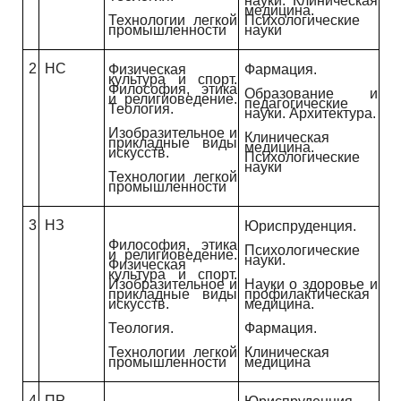
науки. Клиническая
медицина.
Технологии легкой
Психологические
промышленности
науки
2
НС
Физическая
Фармация.
культура и спорт.
Философия, этика
Образование и
и религиоведение.
педагогические
Теология.
науки. Архитектура.
Изобразительное и
Клиническая
прикладные виды
медицина.
искусств.
Психологические
науки
Технологии легкой
промышленности
3
НЗ
Юриспруденция.
Философия, этика
Психологические
и религиоведение.
науки.
Физическая
культура и спорт.
Изобразительное и
Науки о здоровье и
прикладные виды
профилактическая
искусств.
медицина.
Теология.
Фармация.
Технологии легкой
Клиническая
промышленности
медицина
4
ПР