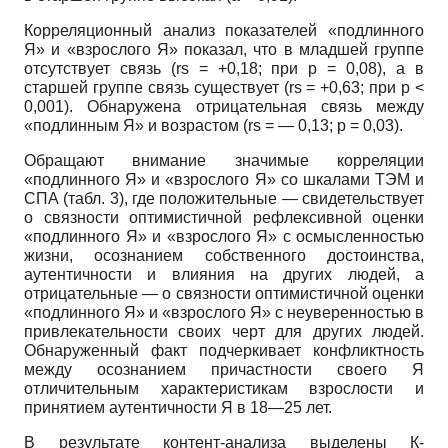
Корреляционный анализ показателей «подлинного
Я» и «взрослого Я» показал, что в младшей группе
отсутствует связь (rs = +0,18; при р = 0,08), а в
старшей группе связь существует (rs = +0,63; при р <
0,001). Обнаружена отрицательная связь между
«подлинным Я» и возрастом (rs = — 0,13; р = 0,03).
Обращают внимание значимые корреляции
«подлинного Я» и «взрослого Я» со шкалами ТЭМ и
СПА (табл. 3), где положительные — свидетельствует
о связности оптимистичной рефлексивной оценки
«подлинного Я» и «взрослого Я» с осмысленностью
жизни, осознанием собственного достоинства,
аутентичности и влияния на других людей, а
отрицательные — о связности оптимистичной оценки
«подлинного Я» и «взрослого Я» с неуверенностью в
привлекательности своих черт для других людей.
Обнаруженный факт подчеркивает конфликтность
между осознанием причастности своего Я
отличительным характеристикам взрослости и
принятием аутентичности Я в 18—25 лет.
В результате контент-анализа выделены К-