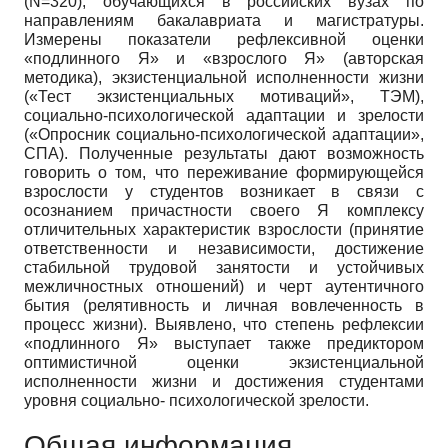
(N=320), обучающихся в российских вузах по
направлениям бакалавриата и магистратуры.
Измерены показатели рефлексивной оценки
«подлинного Я» и «взрослого Я» (авторская
методика), экзистенциальной исполненности жизни
(«Тест экзистенциальных мотиваций», ТЭМ),
социально-психологической адаптации и зрелости
(«Опросник социально-психологической адаптации»,
СПА). Полученные результаты дают возможность
говорить о том, что переживание формирующейся
взрослости у студентов возникает в связи с
осознанием причастности своего Я комплексу
отличительных характеристик взрослости (принятие
ответственности и независимости, достижение
стабильной трудовой занятости и устойчивых
межличностных отношений) и черт аутентичного
бытия (релятивность и личная вовлеченность в
процесс жизни). Выявлено, что степень рефлексии
«подлинного Я» выступает также предиктором
оптимистичной оценки экзистенциальной
исполненности жизни и достижения студентами
уровня социально- психологической зрелости.
Общая информация