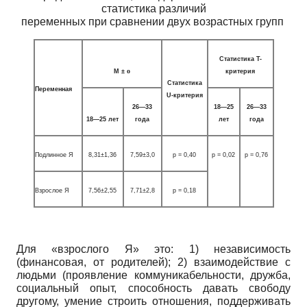
статистика различий
переменных при сравнении двух возрастных групп
Статистика T-
о
M ±
критерия
Статистика
Переменная
U-критерия
26—33
18—25
26—33
18—25 лет
года
лет
года
Подлинное Я
8,31±1,36
7,59±3,0
р = 0,40
р = 0,02
р = 0,76
Взрослое Я
7,56±2,55
7,71±2,8
р = 0,18
Для «взрослого Я» это: 1) независимость
(финансовая, от родителей); 2) взаимодействие с
людьми (проявление коммуникабельности, дружба,
социальный опыт, способность давать свободу
другому, умение строить отношения, поддерживать