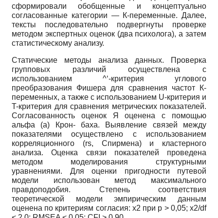
сформировали обобщенные и концептуально
согласованные категории — К-переменные. Далее,
тексты последовательно подвергнуты проверке
методом экспертных оценок (два психолога), а затем
статистическому анализу.
Статические методы анализа данных. Проверка
групповых различий осуществлена с
использованием ^‘-критерия углового
преобразования Фишера для сравнения частот К-
переменных, а также с использованием U-критерия и
T-критерия для сравнения метрических показателей.
Согласованность оценок Я оценена с помощью
альфа (а) Крон- баха. Выявление связей между
показателями осуществлено с использованием
корреляционного (rs, Спирмена) и кластерного
анализа. Оценка связи показателей проведена
методом моделирования структурными
уравнениями. Для оценки пригодности путевой
модели использован метод максимального
правдоподобия. Степень соответствия
теоретической модели эмпирическим данным
оценена по критериям согласия: х2 при р > 0,05; x2/df
< 2,0; RMSEA < 0,05; CFI > 0,90.