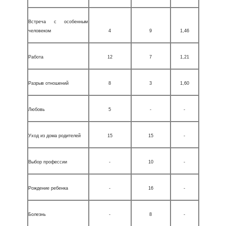
Встреча с особенным
человеком
4
9
1,46
Работа
12
7
1,21
Разрыв отношений
8
3
1,60
Любовь
5
-
-
Уход из дома родителей
15
15
-
Выбор профессии
-
10
-
Рождение ребенка
-
16
-
Болезнь
-
8
-