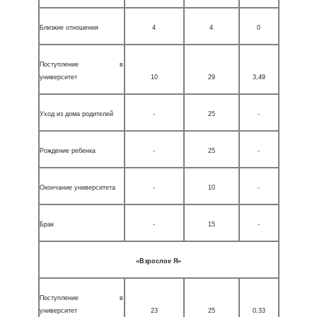
Близкие отношения
4
4
0
Поступление в
университет
10
29
3,49
Уход из дома родителей
-
25
-
Рождение ребенка
-
25
-
Окончание университета
-
10
-
Брак
-
15
-
«Взрослое Я»
Поступление в
университет
23
25
0,33