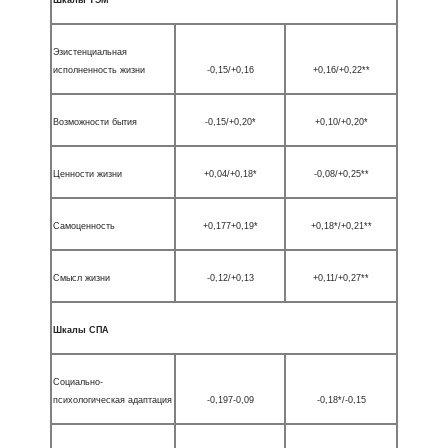
Эзистенциальная
исполненность жизни
-0,15/+0,16
+0,16/+0,22**
Возможности бытия
-0,15/+0,20*
+0,10/+0,20*
Ценности жизни
+0,04/+0,18*
-0,08/+0,25**
Самоценность
+0,177+0,19*
+0,18*/+0,21**
Смысл жизни
-0,12/+0,13
+0,11/+0,27**
Шкалы СПА
Социально-
психологическая адаптация
-0,197-0,09
-0,18*/-0,15