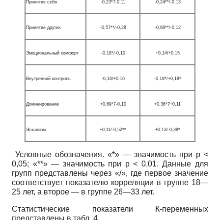
Принятие себя
-0,23*7-0,11
-0,24**/-0,13
Принятие других
-0,57**/-0,28
-0,68**/-0,12
Эмоциональный комфорт
-0,18*/-0,10
+0,14/+0,15
Внутренний контроль
-0,16/+0,16
-0,18*/+0,18*
Доминирование
+0,69*7-0,10
+0,36*7+0,11
Эскапизм
+0,11/-0,52**
+0,13/-0,38*
Условные обозначения. «*» — значимость при р <
0,05; «**» — значимость при р < 0,01. Данные для
групп представлены через «/», где первое значение
соответствует показателю корреляции в группе 18—
25 лет, а второе — в группе 26—33 лет.
Статистические показатели К-переменных
представлены в табл. 4.