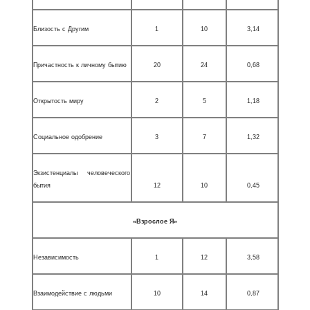
Близость с Другим
1
10
3,14
Причастность к личному бытию
20
24
0,68
Открытость миру
2
5
1,18
Социальное одобрение
3
7
1,32
Экзистенциалы человеческого
бытия
12
10
0,45
«Взрослое Я»
Независимость
1
12
3,58
Взаимодействие с людьми
10
14
0,87