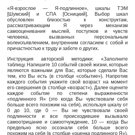
«Я-взрослое — Я-подлинное», шкалы ТЭМ
[
Шумский
]
и СПА
[
Осницкий
]
. Выбор шкал
обусловлен близостью к конструктам,
рассматривающим Я через механизм
самооценивания мыслей, поступков и чувств
человека, вызванных персональным
волеизъявлением, внутренним согласием с собой и
причастностью к труду и заботе о других.
Инструкция авторской методики: «Заполните
таблицу. Напишите 10 событий своей жизни, которые
являются важными для Вас, которые сделали Вас
тем, кто Вы есть (в столбце «событие»). Напротив
каждого события укажите свой возраст на момент
его свершения (в столбце «возраст»). Далее оцените
каждое событие по степени выраженности
«подлинного Я» (это когда Вы чувствовали себя
больше всего похожим на себя), используя шкалу от
0 до 10, где 0 — Вы не чувствовали своей
подлинности и все происходившее вызывало
самоотрицание и самоотчуждение, 10 — когда Вы
предельно ясно осознали себя больше всего
похожим на себя (в столбце «оценка подлинного Я»).