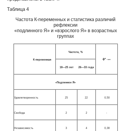
Таблица 4
Частота К-переменных и статистика различий
рефлексии
«подлинного Я» и «взрослого Я» в возрастных
группах
Частота, %
ф
*
К-переменная
• эмп
18—25 лет
26—33 года
«Подлинное Я»
Удовлетворенность
25
22
0,50
Свобода
2
2
-
Независимость
3
4
0,38