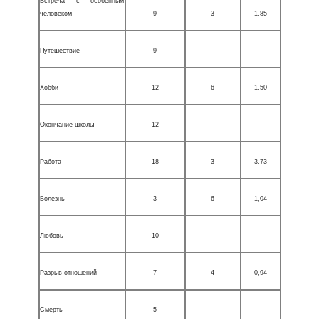
Встреча с особенным
человеком
9
3
1,85
Путешествие
9
-
-
Хобби
12
6
1,50
Окончание школы
12
-
-
Работа
18
3
3,73
Болезнь
3
6
1,04
Любовь
10
-
-
Разрыв отношений
7
4
0,94
Смерть
5
-
-