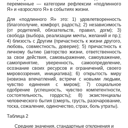
переменные — категории рефлексии «подлинного
Я» и «взрослого Я» в событиях жизни.
Для «подлинного Я» это: 1) удовлетворенность
(благополучие, комфорт, радость); 2) независимость
(от родителей, обязательств, правил, догм); 3)
свобода (выбора, реализации мечты, желаний и пр.);
4) близость с Другим (причастность к жизни другого,
любовь, совместность, доверие); 5) причастность к
личному бытию (авторство жизни, ответственность
за свои действия, самовыражение, самоуважение,
самопринятие, уверенность, самоопределение,
осознание своих ресурсов и ограничений, своего
мировоззрения, инициатива); 6) открытость миру
(новизна впечатлений, встречи с новыми людьми,
чувство единения с миром); 7) социальное
одобрение (успешность, чувство компетентности,
состоятельность, гордость); 8) экзистенциалы
человеческого бытия (смерть, грусть, разочарование,
тоска, сожаление, одиночество, страх, боль утраты).
Таблица 2
Средние значения, стандартные отклонения и