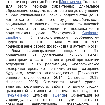
отнести современную Россию
[
Москвичева
;
Толстых
]
.
Для этого периода характерны: длительное
образование, сексуальные отношения до вступления
в брак, откладывание брака и родительства до 30
лет, отказ от постоянного труда, нестабильность
социальных отношений, сохранение финансовой
зависимости от родителей и проживание в
родительском доме
[
Войскунский
;
Sugimura
;
Landberg
]
. К психологическим особенностям
студентов в этот период можно отнести:
подчеркивание своего достоинства и аутентичности,
свобода самовыражения «подлинного Я»,
ориентация на достижение личных целей,
эгоцентризм, отказ от планов и целей при наличии
затруднений в их реализации, биографическое
экспериментирование, оптимистичное ожидание
будущего, чувство «переходности»
[
Психология
раннего студенческого, 2014
;
Сапогова, 2013
;
Hutchison, 2015
]
. Отмечается низкий уровень
эмпатии, релятивности, заботы о других людях,
гражданской активности современных студентов
[
Лукьянченко
;
Шумский
;
Twenge
]
. Ориентация на
индивидуализацию жизненного пути значительно
повышает не­вротизацию, тревожность и