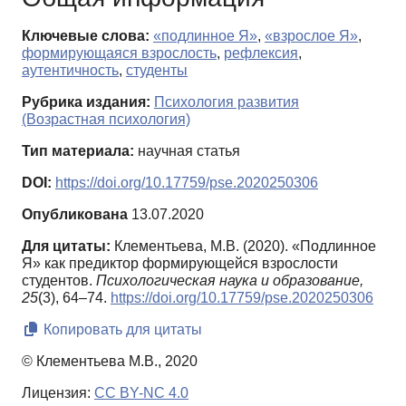
Ключевые слова:
«подлинное Я»
,
«взрослое Я»
,
формирующаяся взрослость
,
рефлексия
,
аутентичность
,
студенты
Рубрика издания:
Психология развития
(Возрастная психология)
Тип материала:
научная статья
DOI:
https://doi.org/10.17759/pse.2020250306
Опубликована
13.07.2020
Для цитаты:
Клементьева, М.В. (2020). «Подлинное
Я» как предиктор формирующейся взрослости
студентов.
Психологическая наука и образование,
25
(3), 64–74.
https://doi.org/10.17759/pse.2020250306
Копировать для цитаты
© Клементьева М.В., 2020
Лицензия:
CC BY-NC 4.0