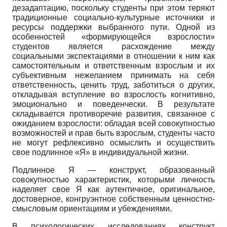
дезадаптацию, поскольку студенты при этом теряют
традиционные социально-культурные источники и
ресурсы поддержки выбранного пути. Одной из
особенностей «формирующейся взрослости»
студентов является расхождение между
социальными экспектациями в отношении к ним как
самостоятельным и ответственным взрослым и их
субъективным нежеланием принимать на себя
ответственность, ценить труд, заботиться о других,
откладывая вступление во взрослость когнитивно,
эмоционально и поведенчески. В результате
складывается противоречие развития, связанное с
ожиданием взрослости: обладая всей совокупностью
возможностей и прав быть взрослым, студенты часто
не могут рефлексивно осмыслить и осуществить
свое подлинное «Я» в индивидуальной жизни.
Подлинное Я — конструкт, образованный
совокупностью характеристик, которыми личность
наделяет свое Я как аутентичное, оригинальное,
достоверное, конгруэнтное собственным ценностно-
смысловым ориентациям и убеждениями.
В психологических исследованиях кон­структ