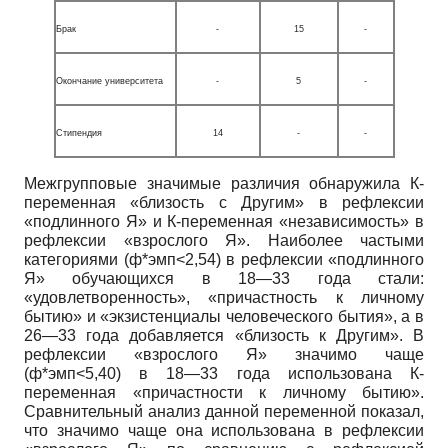
Брак
-
15
-
Окончание университета
-
5
-
Стипендия
14
-
-
Межгрупповые значимые различия обнаружила К-
переменная «близость с Другим» в рефлексии
«подлинного Я» и К-переменная «независимость» в
рефлексии «взрослого Я». Наиболее частыми
категориями (ф*эмп<2,54) в рефлексии «подлинного
Я» обучающихся в 18—33 года стали:
«удовлетворенность», «причастность к личному
бытию» и «экзистенциалы человеческого бытия», а в
26—33 года добавляется «близость к Другим». В
рефлексии «взрослого Я» значимо чаще
(ф*эмп<5,40) в 18—33 года использована К-
переменная «причастности к личному бытию».
Сравнительный анализ данной переменной показал,
что значимо чаще она использована в рефлексии