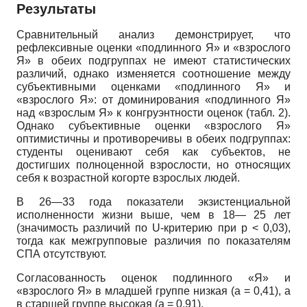
Результаты
Сравнительный анализ демонстрирует, что
рефлексивные оценки «подлинного Я» и «взрослого
Я» в обеих подгруппах не имеют статистических
различий, однако изменяется соотношение между
субъективными оценками «подлинного Я» и
«взрослого Я»: от доминирования «подлинного Я»
над «взрослым Я» к конгруэнтности оценок (табл. 2).
Однако субъективные оценки «взрослого Я»
оптимистичны и противоречивы в обеих подгруппах:
студенты оценивают себя как субъектов, не
достигших полноценной взрослости, но относящих
себя к возрастной когорте взрослых людей.
В 26—33 года показатели экзистенциальной
исполненности жизни выше, чем в 18— 25 лет
(значимость различий по U-критерию при р < 0,03),
тогда как межгрупповые различия по показателям
СПА отсутствуют.
Согласованность оценок подлинного «Я» и
«взрослого Я» в младшей группе низкая (а = 0,41), а
в старшей группе высокая (а = 0,91).