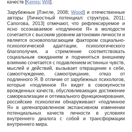
качеств
[
Kernis
;
Wilt
]
.
Зарубежные
[
Лэнгле, 2008
;
Wood
]
и отечественные
авторы
[
Личностный потенциал: структура, 2011
;
Сапогова, 2013
]
отмечают, что рефлексируемое и
ясно осознаваемое «подлинное Я» в молодости
сочетается с высоким уровнем автономии личности и
является основополагающим фактором социально-
психологической адаптации, психологического
благополучия, а стремление соответствовать
социальным ожиданиям и подчиняться внешнему
влиянию сочетается с подавлением истинных чувств,
мыслей и действий, вызывает отвращение к себе,
самоотчуждение, самоотрицание, отказ от
подлинного Я. В отличие от зарубежных психологов,
которые «подлинное Я» видят в совокупности
врожденных качеств, обусловливающих достижение
самореализации и оптимального функционирования,
российские психологии обнаруживают «подлинное
Я» в целенаправленном экспансивном изменении
потенциальных качеств личности в условиях
внутреннего диалога с собой и трансформации
внутреннего мира.