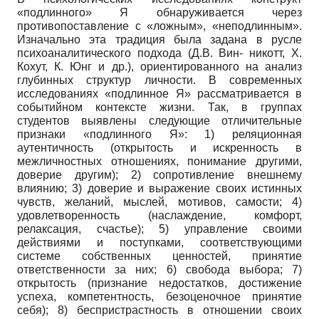
«подлинного» Я обнаруживается через
противопоставление с «ложным», «неподлин­ным».
Изначально эта традиция была задана в русле
психоаналитического подхода (Д.В. Вин- никотт, Х.
Кохут, К. Юнг и др.), ориентированного на анализ
глубинных структур личности. В современных
исследованиях «подлинное Я» рассматривается в
событийном контексте жизни. Так, в группах
студентов выявлены следующие отличительные
признаки «подлинного Я»: 1) реляционная
аутентичность (открытость и искренность в
межличностных отношениях, понимание другими,
доверие другим); 2) сопротивление внешнему
влиянию; 3) доверие и выражение своих истинных
чувств, желаний, мыслей, мотивов, самости; 4)
удовлетворенность (наслаждение, комфорт,
релаксация, счастье); 5) управление своими
действиями и поступками, соответствующими
системе собственных ценностей, принятие
ответственности за них; 6) свобода выбора; 7)
открытость (признание недостатков, достижение
успеха, компетентность, безоценочное принятие
себя); 8) беспристрастность в отношении своих