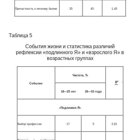
Причастность к личному бытию
35
45
1,45
Таблица 5
События жизни и статистика различий
рефлексии «подлинного Я» и «взрослого Я» в
возрастных группах
Частота, %
ф
*
•
Событие
эмп
18—25 лет
26—33 года
«Подлинное Я»
Выбор профессии
17
5
2,81