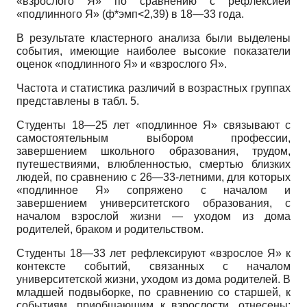
«взрослого Я» по сравнению с рефлексией
«подлинного Я» (ф*эмп<2,39) в 18—33 года.
В результате кластерного анализа были выделены
события, имеющие наиболее высокие показатели
оценок «подлинного Я» и «взрослого Я».
Частота и статистика различий в возрастных группах
представлены в табл. 5.
Студенты 18—25 лет «подлинное Я» связывают с
самостоятельным выбором профессии,
завершением школьного образования, трудом,
путешествиями, влюбленностью, смертью близких
людей, по сравнению с 26—33-летними, для которых
«подлинное Я» сопряжено с началом и
завершением университетского образования, с
началом взрослой жизни — уходом из дома
родителей, браком и родительством.
Студенты 18—33 лет рефлексируют «взрослое Я» к
контексте событий, связанных с началом
университетской жизни, уходом из дома родителей. В
младшей подвыборке, по сравнению со старшей, к
событиям, приобщающим к взрослости, отнесены: