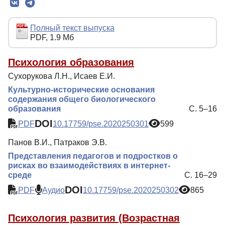
Редколлегия
Редакционная политика
Полный текст выпуска
PDF, 1.9 Мб
Индексирование
Для авторов
Психология образования
Сухорукова Л.Н., Исаев Е.И.
Рубрики
Культурно-исторические основания
Препринты
содержания общего биологического
образования
С. 5–16
Подписка
DOI
PDF
10.17759/pse.2020250301
599
Контакты
Панов В.И., Патраков Э.В.
Представления педагогов и подростков о
рисках во взаимодействиях в интернет-
среде
С. 16–29
DOI
PDF
Аудио
10.17759/pse.2020250302
865
Психология развития (Возрастная