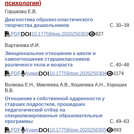
психология)
Горшкова Е.В.
Диагностика образно-пластического
творчества дошкольников
С. 30–39
DOI
PDF
10.17759/pse.2020250303
827
Вартанова И.И.
Эмоциональное отношение к школе и
самоотношение старшеклассников
различного пола и возраста
С. 40–48
DOI
PDF
Аудио
10.17759/pse.2020250304
1174
Волкова Е.Н., Микляева А.В., Кошелева А.Н., Хороших
В.В.
Отношение к собственной одаренности у
старших подростков, прошедших
педагогический отбор на
специализированные образовательные
программы
С. 49–63
DOI
PDF
Аудио
10.17759/pse.2020250305
893