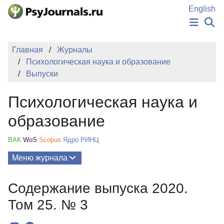
Перейти к основному содержанию
English
НОВОСТИ
Главная
Журналы
ИЗДАНИЯ
Психологическая наука и образование
АВТОРЫ
Выпуски
ПОДАТЬ РУКОПИСЬ
БАЗА ЗНАНИЙ
Психологическая наука и
КЛЮЧЕВЫЕ СЛОВА
Регистрация
Вход
образование
ВАК
WoS
Scopus
Ядро РИНЦ
Меню журнала
Выпуски
Содержание выпуска 2020.
О Журнале
Том 25. № 3
Миссия