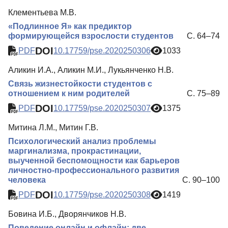
Клементьева М.В.
«Подлинное Я» как предиктор
формирующейся взрослости студентов
С. 64–74
DOI
PDF
10.17759/pse.2020250306
1033
Аликин И.А., Аликин М.И., Лукьянченко Н.В.
Связь жизнестойкости студентов с
отношением к ним родителей
С. 75–89
DOI
PDF
10.17759/pse.2020250307
1375
Митина Л.М., Митин Г.В.
Психологический анализ проблемы
маргинализма, прокрастинации,
выученной беспомощности как барьеров
личностно-профессионального развития
человека
С. 90–100
DOI
PDF
10.17759/pse.2020250308
1419
Бовина И.Б., Дворянчиков Н.В.
Поведение онлайн и офлайн: две