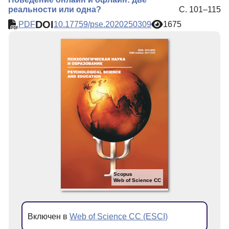
реальности или одна?
С. 101–115
DOI
PDF
10.17759/pse.2020250309
1675
Scopus
Web of Science CC
Включен в
Web of Science CC (ESCI)