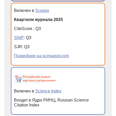
Включен в
Scopus
Квартили журнала 2025
CiteScore
:
Q
3
SNIP
:
Q
3
SJR
:
Q
3
Подробнее на scimagojr.com
Включен в
Science Index
Входит в Ядро РИНЦ, Russian Science
Citation Index