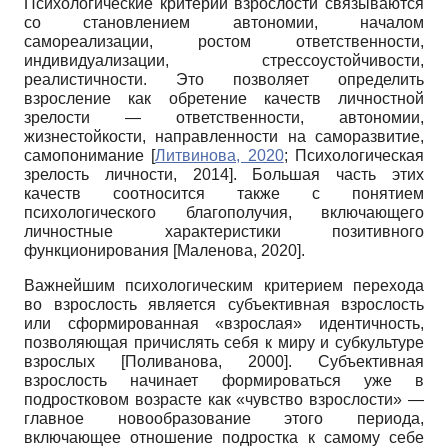
Психологические критерии взрослости связываются
со становлением автономии, началом
самореализации, ростом ответственности,
индивидуализации, стрессоустойчивости,
реалистичности. Это позволяет определить
взросление как обретение качеств личностной
зрелости — ответственности, автономии,
жизнестойкости, направленности на саморазвитие,
самопонимание
[
Литвинова, 2020
;
Психологическая
зрелость личности, 2014
]
. Большая часть этих
качеств соотносится также с понятием
психологического благополучия, включающего
личностные характеристики позитивного
функционирования
[
Маленова, 2020
]
.
Важнейшим психологическим критерием перехода
во взрослость является субъективная взрослость
или сформированная «взрослая» идентичность,
позволяющая причислять себя к миру и субкультуре
взрослых
[
Поливанова, 2000
]
. Субъективная
взрослость начинает формироваться уже в
подростковом возрасте как «чувство взрослости» —
главное новообразование этого периода,
включающее отношение подростка к самому себе