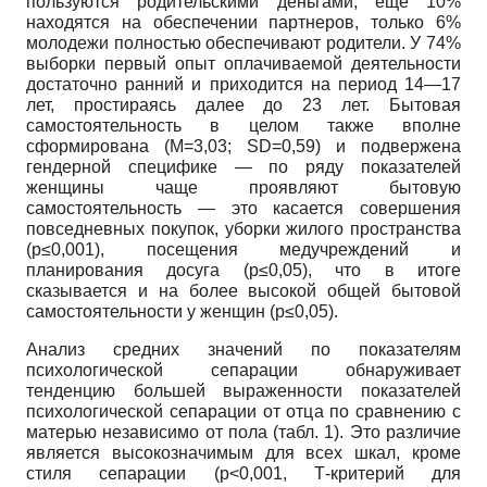
пользуются родительскими деньгами, еще 10%
находятся на обеспечении партнеров, только 6%
молодежи полностью обеспечивают родители. У 74%
выборки первый опыт оплачиваемой деятельности
достаточно ранний и приходится на период 14—17
лет, простираясь далее до 23 лет. Бытовая
самостоятельность в целом также вполне
сформирована (М=3,03; SD=0,59) и подвержена
гендерной специфике — по ряду показателей
женщины чаще проявляют бытовую
самостоятельность — это касается совершения
повседневных покупок, уборки жилого пространства
(р≤0,001), посещения медучреждений и
планирования досуга (р≤0,05), что в итоге
сказывается и на более высокой общей бытовой
самостоятельности у женщин (р≤0,05).
Анализ средних значений по показателям
психологической сепарации обнаруживает
тенденцию большей выраженности показателей
психологической сепарации от отца по сравнению с
матерью независимо от пола (табл. 1). Это различие
является высокозначимым для всех шкал, кроме
стиля сепарации (р<0,001, Т-критерий для