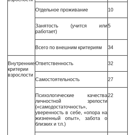
Отдельное проживание
10
Занятость (учится или
5
работает)
Всего по внешним критериям
34
Внутренние
Ответственность
32
критерии
взрослости
Самостоятельность
27
Психологические качества
22
личностной зрелости
(«самодостаточность»,
уверенность в себе, «опора на
жизненный опыт», забота о
близких и т.п.)