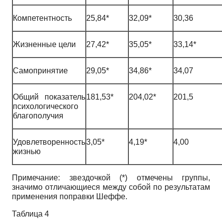
Компетентность
25,84*
32,09*
30,36
Жизненные цели
27,42*
35,05*
33,14*
Самопринятие
29,05*
34,86*
34,07
Общий показатель
181,53*
204,02*
201,5
психологического
благополучия
Удовлетворенность
3,05*
4,19*
4,00
жизнью
Примечание: звездочкой (*) отмечены группы,
значимо отличающиеся между собой по результатам
применения поправки Шеффе.
Таблица 4