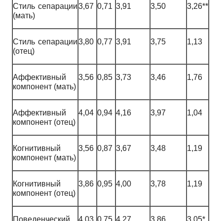
Стиль сепарации
3,67
0,71
3,91
3,50
3,26**
(мать)
Стиль сепарации
3,80
0,77
3,91
3,75
1,13
(отец)
Аффективный
3,56
0,85
3,73
3,46
1,76
компонент (мать)
Аффективный
4,04
0,94
4,16
3,97
1,04
компонент (отец)
Когнитивный
3,56
0,87
3,67
3,48
1,19
компонент (мать)
Когнитивный
3,86
0,95
4,00
3,78
1,19
компонент (отец)
Поведенческий
4,03
0,75
4,27
3,86
3,05*