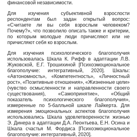
финансовой независимости.
Для изучения субъективной взрослости
респондентам был задан открытый вопрос:
«Считаете ли вы себя взрослым человеком?
Почему?», что позволило описать также и критерии,
по которым молодые люди причисляют или не
причисляют себя ко взрослым.
Для изучения психологического благополучия
использовалась Шкала К. Рифф в адаптации Л.В.
Жуковской, Е.Г. Трошихиной
[
Психоэмоциональное
благополучие: интегративный, 2020
]
. Шкалы:
«Автономность», «Компетентность», «Личностный
рост», «Позитивные отношения», «Жизненные цели»
(чувство осмысленности и направленности своего
существования), «Самопринятие», «Общий
показатель психологического благополучия»,
измеренные по 5-балльной шкале Лайкерта. Для
измерения эмоциональных аспектов благополучия
использовались Шкала удовлетворенности жизнью
Э. Динера в адаптации Д.А. Леонтьева, Е.Н. Осина и
Шкала счастья М. Фордиса
[
Психоэмоциональное
благополучие: интегративный, 2020
]
.