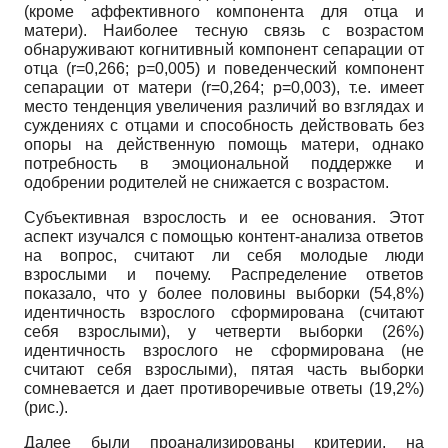
(кроме аффективного компонента для отца и
матери). Наиболее тесную связь с возрастом
обнаруживают когнитивный компонент сепарации от
отца (r=0,266; p=0,005) и поведенческий компонент
сепарации от матери (r=0,264; p=0,003), т.е. имеет
место тенденция увеличения различий во взглядах и
суждениях с отцами и способность действовать без
опоры на действенную помощь матери, однако
потребность в эмоциональной поддержке и
одобрении родителей не снижается с возрастом.
Субъективная взрослость и ее основания. Этот
аспект изучался с помощью контент-анализа ответов
на вопрос, считают ли себя молодые люди
взрослыми и почему. Распределение ответов
показало, что у более половины выборки (54,8%)
идентичность взрослого сформирована (считают
себя взрослыми), у четверти выборки (26%)
идентичность взрослого не сформирована (не
считают себя взрослыми), пятая часть выборки
сомневается и дает противоречивые ответы (19,2%)
(рис.).
Далее были проанализированы критерии, на