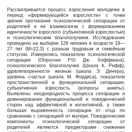
Рассматривается процесс взросления молодежи в
период «формирующейся взрослости» с точки
зрения протекания психологической сепарации от
родителей и ее взаимосвязи с формированием
идентичности взрослого (субъективной взрослостью)
и психологическим благополучием. Исследование
проведено на выборке 126 человек в возрасте 18—
27 лет (М=22,3) с разным трудовым и семейным
статусом. Измерялись показатели психологической
сепарации (Опросник PSI Дж. Хоффмана),
психологического благополучия (Шкала К. Рифф),
удовлетворенности жизнью (шкала Э. Динера),
уровень счастья (шкала М. Фордиса), показатели
пространственной и функциональной сепарации,
субъективная взрослость (вопросы анкеты).
Выявлены неоднородность процесса сепарации и
доминирование функциональной и поведенческой
сторон над аффективной и когнитивной, а также
большая выраженность сепарации от отца по
сравнению с сепарацией от матери. Поведенческие
компоненты психологической сепарации от
родителей являются предикторами снижения