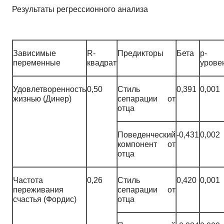
Результаты регрессионного анализа
Зависимые
R-
Предикторы
Бета
р-
переменные
квадрат
урове
Удовлетворенность
0,50
Стиль
0,391
0,001
жизнью (Динер)
сепарации от
отца
Поведенческий
-0,431
0,002
компонент от
отца
Частота
0,26
Стиль
0,420
0,001
переживания
сепарации от
счастья (Фордис)
отца