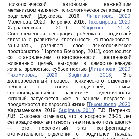
психологической автономии важнейшим
механизмом является психологическая сепарация от
родителей
[
Дзукаева, 2016
;
Литвинова, 2020
;
Маленова, 2020
;
Петренко, 2016
;
Тихомирова, 2020
;
Харламенкова, 2019
;
Sugimura, 2018
]
.
Своевременная сепарация ребенка от родителей
связана с развитием способности контролировать,
защищать, развивать свое психологическое
пространство
[
Нартова-Бочавер, 2011
]
, соотносится
со становлением ответственности, постановкой
жизненных целей, выходом в самостоятельную
жизнь, зрелостью, субъектностью
[
Литвинова, 2020
;
Тихомирова, 2020
;
Sugimura, 2018
]
. Это
долговременный процесс психического отделения
ребенка от своих родителей, семьи,
сопровождающийся развитием идентичности,
который запускается уже в раннем возрасте и
продолжается во взрослой жизни
[
Тихомирова, 2020
;
Харламенкова, 2019
;
Sugimura, 2018
]
. Т.В. Петренко,
Л.В. Сысоева отмечают, что в возрасте 23-25 лет
сепарационная активность значительно повышается
— это переломный этап конфронтации,
окончательного отделения от родителей, начала