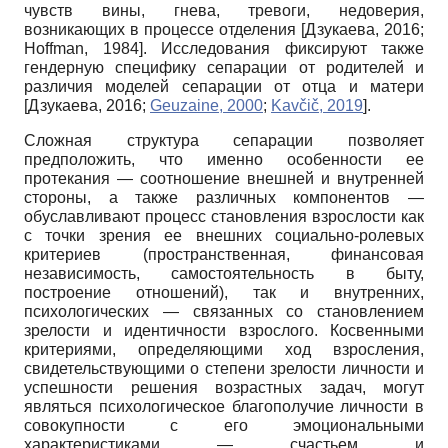
чувств вины, гнева, тревоги, недоверия,
возникающих в процессе отделения
[
Дзукаева, 2016
;
Hoffman, 1984
]
. Исследования фиксируют также
гендерную специфику сепарации от родителей и
различия моделей сепарации от отца и матери
[
Дзукаева, 2016
;
Geuzaine, 2000
;
Kavčič, 2019
]
.
Сложная структура сепарации позволяет
предположить, что именно особенности ее
протекания — соотношение внешней и внутренней
стороны, а также различных компонентов —
обуславливают процесс становления взрослости как
с точки зрения ее внешних социально-ролевых
критериев (пространственная, финансовая
независимость, самостоятельность в быту,
построение отношений), так и внутренних,
психологических — связанных со становлением
зрелости и идентичности взрослого. Косвенными
критериями, определяющими ход взросления,
свидетельствующими о степени зрелости личности и
успешности решения возрастных задач, могут
являться психологическое благополучие личности в
совокупности с его эмоциональными
характеристиками — счастьем и