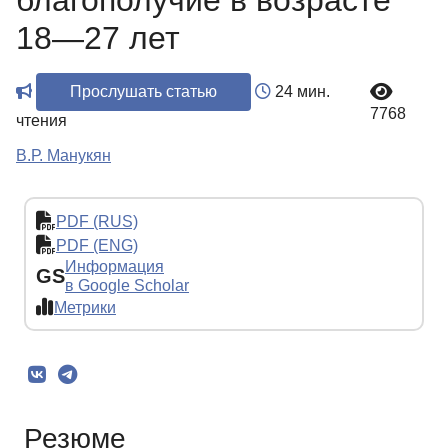
благополучие в возрасте
18—27 лет
Прослушать статью
24 мин.
7768
чтения
В.Р. Манукян
PDF (RUS)
PDF (ENG)
Информация
GS
в Google Scholar
Метрики
Резюме