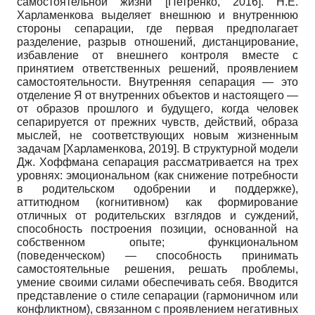
самостоятельной жизни
[
Петренко, 2016
]
. Н.Е.
Харламенкова выделяет внешнюю и внутреннюю
стороны сепарации, где первая предполагает
разделение, разрыв отношений, дистанцирование,
избавление от внешнего контроля вместе с
принятием ответственных решений, проявлением
самостоятельности. Внутренняя сепарация — это
отделение Я от внутренних объектов и настоящего —
от образов прошлого и будущего, когда человек
сепарируется от прежних чувств, действий, образа
мыслей, не соответствующих новым жизненным
задачам
[
Харламенкова, 2019
]
. В структурной модели
Дж. Хоффмана сепарация рассматривается на трех
уровнях: эмоциональном (как снижение потребности
в родительском одобрении и поддержке),
аттитюдном (когнитивном) как формирование
отличных от родительских взглядов
и суждений,
способность построения позиции, основанной на
собственном опыте; функциональном
(поведенческом) — способность принимать
самостоятельные решения, решать проблемы,
умение своими силами обеспечивать себя. Вводится
представление о стиле сепарации (гармоничном или
конфликтном), связанном с проявлением негативных