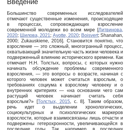
Введение
Большинство современных исследователей
отмечают существенные изменения, происходящие
в процессах, сопровождающих взросление
современной молодежи во всем мире
[
Литвинова,
2020
;
Шилова, 2021
;
Ayotte, 2020
;
Boisvert
;
Shanahan,
2000
;
Zukauskiene, 2016
]
. Становится понятно, что
взросление — это сложный, многогранный процесс,
охватывающий значительную часть жизни человека и
подверженный влиянию исторического времени. Как
отмечает Н.Н. Толстых, вопросы, с которых нужно
начинать обсуждение проблемы современного
взросления, — это вопросы о возрасте, начиная с
которого человек может считаться взрослым, о
требованиях социума к взрослому человеку и о
внутренних критериях — «на основании чего сам
растущий человек начинает считать себя
взрослым?»
[
Толстых, 2015
, с. 8]
. Таким образом,
речь идет о выделении хронологических,
социокультурных и психологических маркеров
взрослости, которые взаимосвязаны лишь отчасти и
подвержены гетерохронности, увеличивающейся в
последние годы. Так, например, в последних