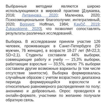
Выбранные методики являются широко
использующимися в мировой практике
[
Дзукаева,
2016
;
Литвинова, 2020
;
Маленова, 2020
;
Психоэмоциональное благополучие: интегративный,
2020
;
Boisvert
;
Hoffman, 1984
;
Kavčič, 2019
;
Žukauskienė, 2020
]
, что позволяет сопоставлять
результаты различных исследований.
Выборка. В исследовании приняли участие 126
человек, проживающих в Санкт-Петербурге (50
мужчин, 76 женщин), в возрасте 18-27 лет (М=22,3;
SD=2,1). Студенты составили 44% выборки,
совмещающие работу и учебу — 15,3% выборки,
работающие взрослые — 33,5%, около 7% выборки
составили другие возможные варианты (в том числе
отсутствие занятости). Выборка формировалась
случайным образом с учетом возрастного диапазона
периода формирующейся взрослости и
относительно равномерного распределения по полу;
анонимно и добровольно. Опрос проводился в
онлайн-формате, участники по желанию получали
обратную связь.