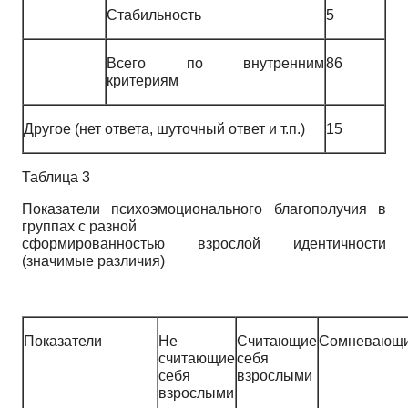
Стабильность
5
Всего по внутренним
86
критериям
Другое (нет ответа, шуточный ответ и т.п.)
15
Таблица 3
Показатели психоэмоционального благополучия в
группах с разной
сформированностью взрослой идентичности
(значимые различия)
Показатели
Не
Считающие
Сомневающ
считающие
себя
себя
взрослыми
взрослыми