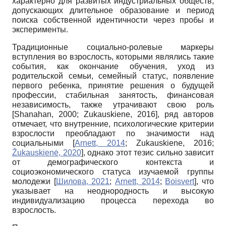
характерно для развитых индустриальных обществ,
допускающих длительное образование и период
поиска собственной идентичности через пробы и
эксперименты.
Традиционные социально-ролевые маркеры
вступления во взрослость, которыми являлись такие
события, как окончание обучения, уход из
родительской семьи, семейный статус, появление
первого ребенка, принятие решения о будущей
профессии, стабильная занятость, финансовая
независимость, также утрачивают свою роль
[
Shanahan, 2000
;
Zukauskiene, 2016
]
, ряд авторов
отмечает, что внутренние, психологические критерии
взрослости преобладают по значимости над
социальными
[
Arnett, 2014
;
Zukauskiene, 2016
;
Žukauskienė, 2020
]
, однако этот тезис сильно зависит
от демографического контекста и
социоэкономического статуса изучаемой группы
молодежи
[
Шилова, 2021
;
Arnett, 2014
;
Boisvert
]
, что
указывает на неоднородность и высокую
индивидуализацию процесса перехода во
взрослость.