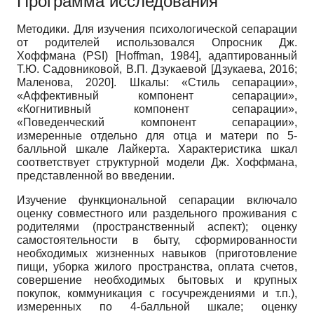
Программа исследования
Методики. Для изучения психологической сепарации
от родителей использовался Опросник Дж.
Хоффмана (PSI)
[
Hoffman, 1984
]
, адаптированный
Т.Ю. Садовниковой, В.П. Дзукаевой
[
Дзукаева, 2016
;
Маленова, 2020
]
. Шкалы: «Стиль сепарации»,
«Аффективный компонент сепарации»,
«Когнитивный компонент сепарации»,
«Поведенческий компонент сепарации»,
измеренные отдельно для отца и матери по 5-
балльной шкале Лайкерта. Характеристика шкал
соответствует структурной модели Дж. Хоффмана,
представленной во введении.
Изучение функциональной сепарации включало
оценку совместного или раздельного проживания с
родителями (пространственный аспект); оценку
самостоятельности в быту, сформированности
необходимых жизненных навыков (приготовление
пищи, уборка жилого пространства, оплата счетов,
совершение необходимых бытовых и крупных
покупок, коммуникация с госучреждениями и т.п.),
измеренных по 4-балльной шкале; оценку