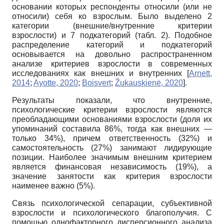
основании которых респонденты относили (или не
относили) себя ко взрослым. Было выделено 2
категории (внешние/внутренние критерии
взрослости) и 7 подкатегорий (табл. 2). Подобное
распределение категорий и подкатегорий
основывается на довольно распространенном
анализе критериев взрослости в современных
исследованиях как внешних и внутренних
[
Arnett,
2014
;
Ayotte, 2020
;
Boisvert
;
Žukauskienė, 2020
]
.
Результаты показали, что внутренние,
психологические критерии взрослости являются
преобладающими основаниями взрослости (доля их
упоминаний составила 86%, тогда как внешних —
только 34%), причем ответственность (32%) и
самостоятельность (27%) занимают лидирующие
позиции. Наиболее значимым внешним критерием
является финансовая независимость (19%), а
значение занятости как критерия взрослости
наименее важно (5%).
Связь психологической сепарации, субъективной
взрослости и психологического благополучия. С
помощью однофакторного дисперсионного анализа