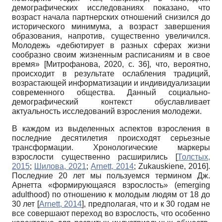
демографических исследованиях показано, что
возраст начала партнерских отношений снизился до
исторического минимума, а возраст завершения
образования, напротив, существенно увеличился.
Молодежь «дебютирует в разных сферах жизни
сообразно своим жизненным расписаниям и в свое
время»
[
Митрофанова, 2020
, с. 36]
, что, вероятно,
происходит в результате ослабления традиций,
возрастающей информатизации и индивидуализации
современного общества. Данный социально-
демографический контекст обуславливает
актуальность исследований взросления молодежи.
В каждом из выделенных аспектов взросления в
последние десятилетия происходят серьезные
трансформации. Хронологические маркеры
взрослости существенно расширились
[
Толстых,
2015
;
Шилова, 2021
;
Arnett, 2014
;
Zukauskiene, 2016
]
.
Последние 20 лет мы пользуемся термином Дж.
Арнетта «формирующаяся взрослость» (emerging
adulthood) по отношению к молодым людям от 18 до
30 лет
[
Arnett, 2014
]
, предполагая, что и к 30 годам не
все совершают переход во взрослость, что особенно