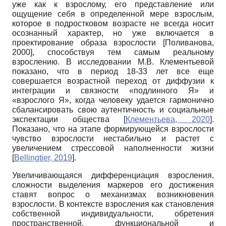
уже как к взрослому, его представление или
ощущение себя в определенной мере взрослым,
которое в подростковом возрасте не всегда носит
осознанный характер, но уже включается в
проектирование образа взрослости
[
Поливанова,
2000
]
, способствуя тем самым реальному
взрослению. В исследовании М.В. Клементьевой
показано, что в период 18-33 лет все еще
совершается возрастной переход от диффузии к
интеграции и связности «подлинного Я» и
«взрослого Я», когда человеку удается гармонично
сбалансировать свою аутентичность и социальные
экспектации общества
[
Клементьева, 2020
]
.
Показано, что на этапе формирующейся взрослости
чувство взрослости нестабильно и растет с
увеличением стрессовой наполненности жизни
[
Bellingtier, 2019
]
.
Увеличивающаяся дифференциация взросления,
сложности выделения маркеров его достижения
ставят вопрос о механизмах возникновения
взрослости. В контексте взросления как становления
собственной индивидуальности, обретения
пространственной, функциональной и