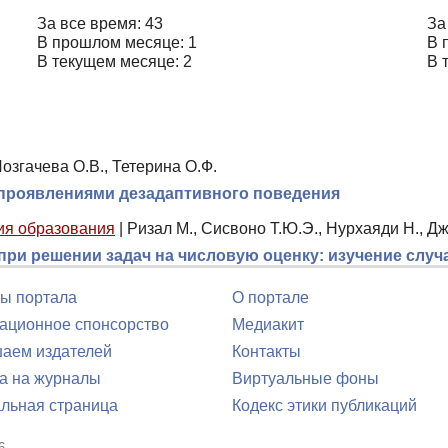
За все время: 43
За
В прошлом месяце: 1
В 
В текущем месяце: 2
В 
озгачева О.В., Тетерина О.Ф.
 проявлениями дезадаптивного поведения
ия образования
|
Ризал М., Сисвоно Т.Ю.Э., Нурхаяди Н., Д
ри решении задач на числовую оценку: изучение случ
ы портала
О портале
ционное спонсорство
Медиакит
аем издателей
Контакты
а на журналы
Виртуальные фоны
льная страница
Кодекс этики публикаций
6