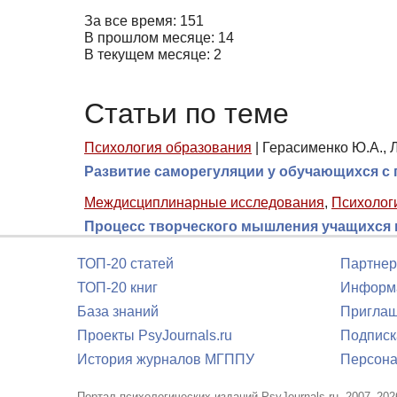
За все время: 151
В прошлом месяце: 14
В текущем месяце: 2
Статьи по теме
Психология образования
|
Герасименко Ю.А., Л
Развитие саморегуляции у обучающихся с
Междисциплинарные исследования
,
Психолог
Процесс творческого мышления учащихся п
ТОП-20 статей
Партнер
ТОП-20 книг
Информа
База знаний
Приглаш
Проекты PsyJournals.ru
Подписк
История журналов МГППУ
Персона
Портал психологических изданий PsyJournals.ru, 2007–202