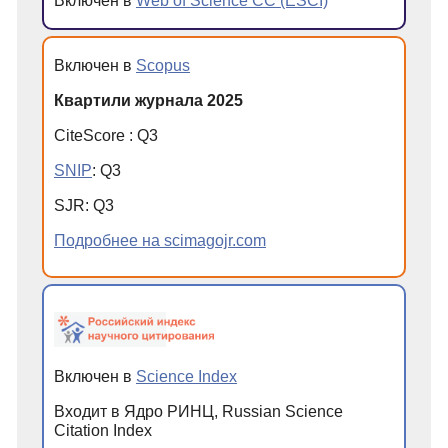
Включен в
Web of Science CC (ESCI)
Включен в
Scopus
Квартили журнала 2025
CiteScore
:
Q
3
SNIP
:
Q
3
SJR
:
Q
3
Подробнее на scimagojr.com
Включен в
Science Index
Входит в Ядро РИНЦ, Russian Science
Citation Index