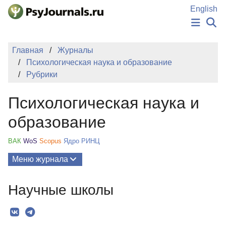
Перейти к основному содержанию
English
НОВОСТИ
Главная
Журналы
ИЗДАНИЯ
Психологическая наука и образование
АВТОРЫ
Рубрики
ПОДАТЬ РУКОПИСЬ
БАЗА ЗНАНИЙ
Психологическая наука и
КЛЮЧЕВЫЕ СЛОВА
Регистрация
Вход
образование
ВАК
WoS
Scopus
Ядро РИНЦ
Меню журнала
Выпуски
Научные школы
О Журнале
Миссия