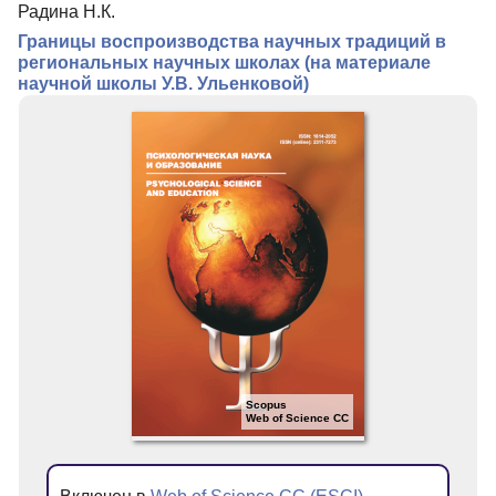
Радина Н.К.
Редколлегия
Границы воспроизводства научных традиций в
Редакционная политика
региональных научных школах (на материале
научной школы У.В. Ульенковой)
Индексирование
Для авторов
Рубрики
Препринты
Подписка
Контакты
Scopus
Web of Science CC