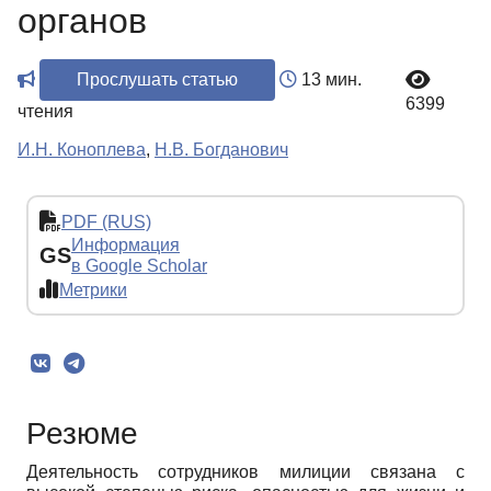
органов
Прослушать статью
13 мин.
6399
чтения
И.Н. Коноплева
,
Н.В. Богданович
PDF (RUS)
Информация
GS
в Google Scholar
Метрики
Резюме
Деятельность сотрудников милиции связана с