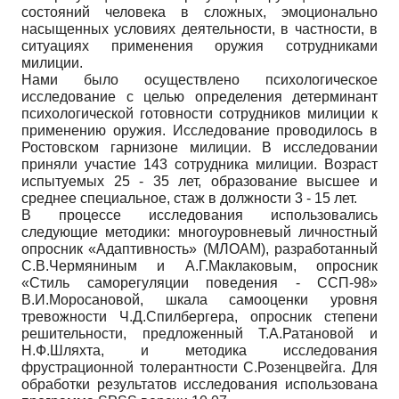
состояний человека в сложных, эмоционально
насыщенных условиях деятельности, в частности, в
ситуациях применения оружия сотрудниками
милиции.
Нами было осуществлено психологическое
исследование с целью определения детерминант
психологической готовности сотрудников милиции к
применению оружия. Исследование проводилось в
Ростовском гарнизоне милиции. В исследовании
приняли участие 143 сотрудника милиции. Возраст
испытуемых 25 - 35 лет, образование высшее и
среднее специальное, стаж в должности 3 - 15 лет.
В процессе исследования использовались
следующие методики: многоуровневый личностный
опросник «Адаптивность» (МЛОАМ), разработанный
С.В.Чермяниным и А.Г.Маклаковым, опросник
«Стиль саморегуляции поведения - ССП-98»
В.И.Моросановой, шкала самооценки уровня
тревожности Ч.Д.Спилбергера, опросник степени
решительности, предложенный Т.А.Ратановой и
Н.Ф.Шляхта, и методика исследования
фрустрационной толерантности С.Розенцвейга. Для
обработки результатов исследования использована