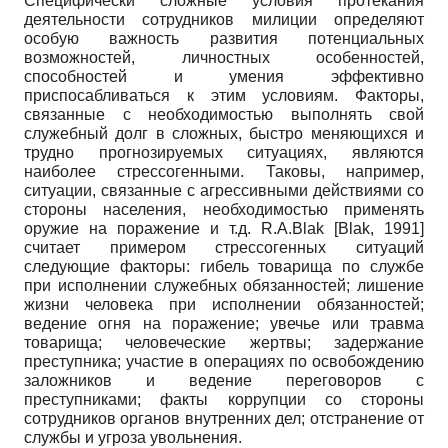
Специфически сложные условия протекания
деятельности сотрудников милиции определяют
особую важность развития потенциальных
возможностей, личностных особенностей,
способностей и умения эффективно
приспосабливаться к этим условиям. Факторы,
связанные с необходимостью выполнять свой
служебный долг в сложных, быстро меняющихся и
трудно прогнозируемых ситуациях, являются
наиболее стрессогенными. Таковы, например,
ситуации, связанные с агрессивными действиями со
стороны населения, необходимостью применять
оружие на поражение и т.д. R.A.Blak
[
Blak, 1991
]
считает примером стрессогенных ситуаций
следующие факторы: гибель товарища по службе
при исполнении служебных обязанностей; лишение
жизни человека при исполнении обязанностей;
ведение огня на поражение; увечье или травма
товарища; человеческие жертвы; задержание
преступника; участие в операциях по освобождению
заложников и ведение переговоров с
преступниками; факты коррупции со стороны
сотрудников органов внутренних дел; отстранение от
службы и угроза увольнения.