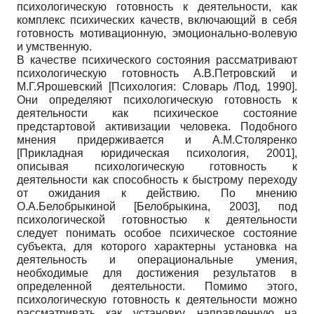
психологическую готовность к деятельности, как
комплекс психических качеств, включающий в себя
готовность мотивационную, эмоционально-волевую
и умственную.
В качестве психического состояния рассматривают
психологическую готовность А.В.Петровский и
М.Г.Ярошевский
[
Психология: Словарь /Под, 1990
]
.
Они определяют психологическую готовность к
деятельности как психическое состояние
предстартовой активизации человека. Подобного
мнения придерживается и А.М.Столяренко
[
Прикладная юридическая психология, 2001
]
,
описывая психологическую готовность к
деятельности как способность к быстрому переходу
от ожидания к действию. По мнению
О.А.Белобрыкиной
[
Белобрыкина, 2003
]
, под
психологической готовностью к деятельности
следует понимать особое психическое состояние
субъекта, для которого характерны установка на
деятельность и операциональные умения,
необходимые для достижения результатов в
определенной деятельности. Помимо этого,
психологическую готовность к деятельности можно
рассматривать как установку, направленную на