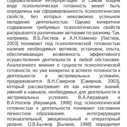
содержательной интерпретации. В самом общем
виде психологическая готовность может быть
определена как сформированность психологических
свойств, без которых невозможно успешное
овладение деятельностью. Однако конкретное
содержание требуемых психологических свойств
раскрывается различными авторами по-разному. Так,
например, В.Б.Листков и А.Н.Хоменко
[
Листков,
2003
]
понимают под психологической готовностью
наличие необходимых мотивов, установок, опыта,
обеспечивающих возможность эффективного
осуществления деятельности в любой обстановке.
Аналогичного мнения о сущности психологической
готовности, но уже конкретно в аспекте готовности к
деятельности в экстремальных условиях,
придерживается В.Н.Смирнов
[
Смирнов, 2003
]
,
который рассматривает ее как наличие знаний,
умений и навыков, необходимых для деятельности в
экстремальных условиях. В.А.Аврамцев и
В.А.Носков
[
Аврамцев, 1996
]
под психологической
готовностью к деятельности понимают системное
личностное образование, интегрирующее
познавательный, эмоциональный и операторный
уровни. О.В.Бычков
[
Бычков, 1998
]
определяет