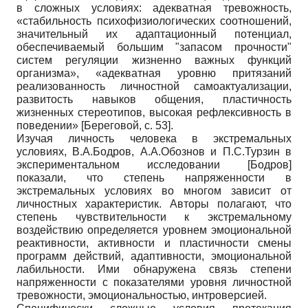
в сложных условиях: адекватная тревожность,
«стабильность психофизиологических соотношений,
значительный их адаптационный потенциал,
обеспечиваемый большим "запасом прочности"
систем регуляции жизненно важных функций
организма», «адекватная уровню притязаний
реализованность личностной самоактуализации,
развитость навыков общения, пластичность
жизненных стереотипов, высокая рефлексивность в
поведении»
[
Береговой
, с. 53]
.
Изучая личность человека в экстремальных
условиях, В.А.Бодров, А.А.Обознов и П.С.Турзин в
экспериментальном исследовании
[
Бодров
]
показали, что степень напряженности в
экстремальных условиях во многом зависит от
личностных характеристик. Авторы полагают, что
степень чувствительности к экстремальному
воздействию определяется уровнем эмоциональной
реактивности, активности и пластичности смены
программ действий, адаптивности, эмоциональной
лабильности. Ими обнаружена связь степени
напряженности с показателями уровня личностной
тревожности, эмоциональностью, интроверсией.