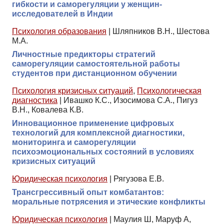
гибкости и саморегуляции у женщин-
исследователей в Индии
Психология образования
|
Шляпников В.Н., Шестова
М.А.
Личностные предикторы стратегий
саморегуляции самостоятельной работы
студентов при дистанционном обучении
Психология кризисных ситуаций
,
Психологическая
диагностика
|
Ивашко К.С., Изосимова С.А., Пигуз
В.Н., Ковалева К.В.
Инновационное применение цифровых
технологий для комплексной диагностики,
мониторинга и саморегуляции
психоэмоциональных состояний в условиях
кризисных ситуаций
Юридическая психология
|
Рягузова Е.В.
Трансгрессивный опыт комбатантов:
моральные потрясения и этические конфликты
Юридическая психология
|
Маулия Ш, Маруф А,