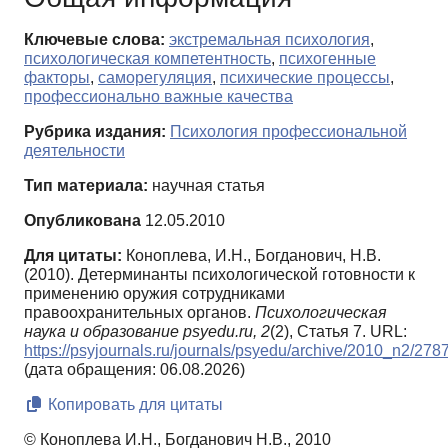
Ключевые слова:
экстремальная психология
,
психологическая компетентность
,
психогенные
факторы
,
саморегуляция
,
психические процессы
,
профессионально важные качества
Рубрика издания:
Психология профессиональной
деятельности
Тип материала:
научная статья
Опубликована
12.05.2010
Для цитаты:
Коноплева, И.Н., Богданович, Н.В.
(2010). Детерминанты психологической готовности к
применению оружия сотрудниками
правоохранительных органов.
Психологическая
наука и образование psyedu.ru,
2
(2), Статья 7. URL:
https://psyjournals.ru/journals/psyedu/archive/2010_n2/278
(дата обращения: 06.08.2026)
Копировать для цитаты
© Коноплева И.Н., Богданович Н.В., 2010