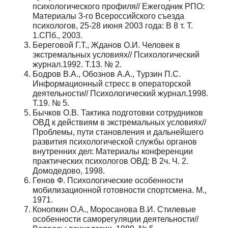
психологического профиля// Ежегодник РПО:
Материалы 3-го Всероссийского съезда
психологов, 25-28 июня 2003 года: В 8 т. Т.
1.СПб., 2003.
Береговой Г.Т., Жданов О.И. Человек в
экстремальных условиях// Психологический
журнал.1992. Т.13. № 2.
Бодров В.А., Обознов А.А., Турзин П.С.
Информационный стресс в операторской
деятельности// Психологический журнал.1998.
Т.19. № 5.
Бычков О.В. Тактика подготовки сотрудников
ОВД к действиям в экстремальных условиях//
Проблемы, пути становления и дальнейшего
развития психологической службы органов
внутренних дел: Материалы конференции
практических психологов ОВД: В 2ч. Ч. 2.
Домодедово, 1998.
Генов Ф. Психологические особенности
мобилизационной готовности спортсмена. М.,
1971.
Конопкин О.А., Моросанова В.И. Стилевые
особенности саморегуляции деятельности//