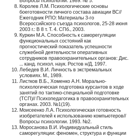
Вопросы психологии. 1989. № 5.
Королев Л.М. Психологические основы
боеготовности личного состава авиации ВС//
Ежегодник РПО: Материалы 3-го
Всероссийского съезда психологов, 25-28 июня
2003 г.: В 8 т. Т. 4. СПб., 2003.
Куркин М.А. Способность к саморегуляции
функциональных состояний как
прогностический показатель успешности
служебной деятельности оперативных
сотрудников правоохранительных органов: Дис.
... канд. психол. наук. Ростов н/Д, 1997.
Лебедев В.И. Личность в экстремальных
условиях. М., 1989.
Листков В.Б., Хоменко А.Н. Морально-
психологическая подготовка курсантов в ходе
занятий по тактико-специальной подготовке
(ТСП)// Психопедагогика в правоохранительных
органах. 2003. №1(19).
Моисеенко Л.А. Психологическая готовность
изобретателей к использованию компьютеров//
Вопросы психологии. 1993. №2.
Моросанова В.И. Индивидуальный стиль
саморегуляции: феномен, структура и функции