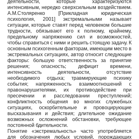
деятельности, которые характеризуются
интенсивным, нередко сверхсильным воздействием.
А.М.Столяренко
[
Прикладная юридическая
психология, 2001
]
экстремальными называет
ситуации, которые ставят перед человеком большие
трудности, обязывают его к полному, крайнему,
предельному напряжению сил и возможностей,
чтобы справиться с ними и решить стоящую задачу. К
основным психогенным факторам, имеющим место в
экстремальных ситуациях, автор относит следующие
факторы: большую ответственность за принятие
решения; опасность; дефицит времени,
интенсивность деятельности, отсутствие
необходимого отдыха; травмирующие психику
события; напряженность взаимоотношений с
правонарушителями, их противодействие при
пресечении и расследовании преступлений;
конфликтность общения во многих служебных
ситуациях, оскорбительные и провоцирующие
высказывания и действия; длительное ожидание
возможных осложнений обстановки, требующее
постоянной бдительности.
Понятие «экстремальность» часто употребляется
для обозначения любых условий, порождающих