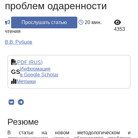
проблем одаренности
Прослушать статью
20 мин.
4353
чтения
В.В. Рубцов
PDF (RUS)
Информация
GS
в Google Scholar
Метрики
Резюме
В статье на новом методологическом и