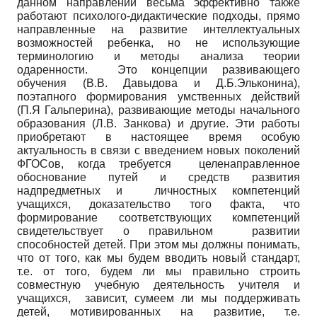
данном направлении весьма эффективно также
работают психолого-дидактические подходы, прямо
направленные на развитие интеллектуальных
возможностей ребенка, но не использующие
терминологию и методы анализа теории
одаренности. Это концепции развивающего
обучения (В.В. Давыдова и Д.Б.Эльконина),
поэтапного формирования умственных действий
(П.Я Гальперина), развивающие методы начального
образования (Л.В. Занкова) и другие. Эти работы
приобретают в настоящее время особую
актуальность в связи с введением новых поколений
ФГОСов, когда требуется целенаправленное
обоснование путей и средств развития
надпредметных и личностных компетенций
учащихся, доказательство того факта, что
формирование соответствующих компетенций
свидетельствует о правильном развитии
способностей детей. При этом мы должны понимать,
что от того, как мы будем вводить новый стандарт,
т.е. от того, будем ли мы правильно строить
совместную учебную деятельность учителя и
учащихся, зависит, сумеем ли мы поддерживать
детей, мотивированных на развитие, т.е.