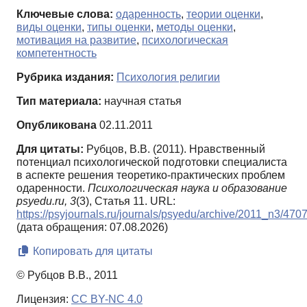
Ключевые слова:
одаренность
,
теории оценки
,
виды оценки
,
типы оценки
,
методы оценки
,
мотивация на развитие
,
психологическая
компетентность
Рубрика издания:
Психология религии
Тип материала:
научная статья
Опубликована
02.11.2011
Для цитаты:
Рубцов, В.В. (2011). Нравственный
потенциал психологической подготовки специалиста
в аспекте решения теоретико-практических проблем
одаренности.
Психологическая наука и образование
psyedu.ru,
3
(3), Статья 11. URL:
https://psyjournals.ru/journals/psyedu/archive/2011_n3/470
(дата обращения: 07.08.2026)
Копировать для цитаты
© Рубцов В.В., 2011
Лицензия:
CC BY-NC 4.0