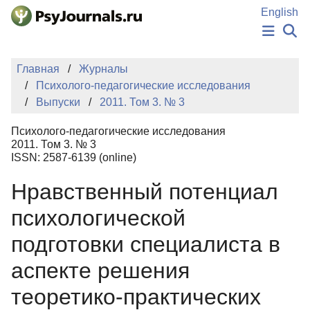
Перейти к основному содержанию
English
НОВОСТИ
Главная
Журналы
ИЗДАНИЯ
Психолого-педагогические исследования
АВТОРЫ
Выпуски
2011. Том 3. № 3
ПОДАТЬ РУКОПИСЬ
БАЗА ЗНАНИЙ
Психолого-педагогические исследования
КЛЮЧЕВЫЕ СЛОВА
2011. Том 3. № 3
Регистрация
Вход
ISSN: 2587-6139 (online)
Нравственный потенциал
психологической
подготовки специалиста в
аспекте решения
теоретико-практических