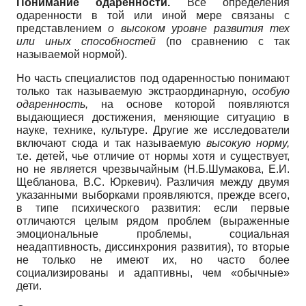
Понимание одаренности.
Все определения
одаренности в той или иной мере связаны с
представлением
о высоком уровне развития тех
или иных способностей
(по сравнению с так
называемой нормой).
Но часть специалистов под одаренностью понимают
только так называемую экстраординарную,
особую
одаренность,
на основе которой появляются
выдающиеся достижения, меняющие ситуацию в
науке, технике, культуре. Другие же исследователи
включают сюда и так называемую
высокую норму,
т.е. детей, чье отличие от нормы хотя и существует,
но не является чрезвычайным (Н.Б.Шумакова, Е.И.
Щебланова, В.С. Юркевич). Различия между двумя
указанными выборками проявляются, прежде всего,
в типе психического развития: если первые
отличаются целым рядом проблем (выраженные
эмоциональные проблемы, социальная
неадаптивность, диссинхрония развития), то вторые
не только не имеют их, но часто более
социализированы и адаптивны, чем «обычные»
дети.