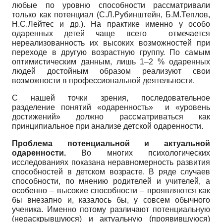
любые по уровню способности рассматривали
только как потенциал (С.Л.Рубинштейн, Б.М.Теплов,
Н.С.Лейтес и др.). На практике именно у особо
одаренных детей чаще всего отмечается
нереализованность их высоких возможностей при
переходе в другую возрастную группу. По самым
оптимистическим данным, лишь 1–2 % одаренных
людей достойным образом реализуют свои
возможности в профессиональной деятельности.
С нашей точки зрения, последовательное
разделение понятий «одаренность» и «уровень
достижений» должно рассматриваться как
принципиальное при анализе детской одаренности.
Проблема потенциальной и актуальной
одаренности
.
Во многих психологических
исследованиях показана неравномерность развития
способностей в детском возрасте. В ряде случаев
способности, по мнению родителей и учителей, а
особенно – высокие способности – проявляются как
бы внезапно и, казалось бы, у совсем обычного
ученика. Именно потому различают потенциальную
(нераскрывшуюся) и актуальную (проявившуюся)