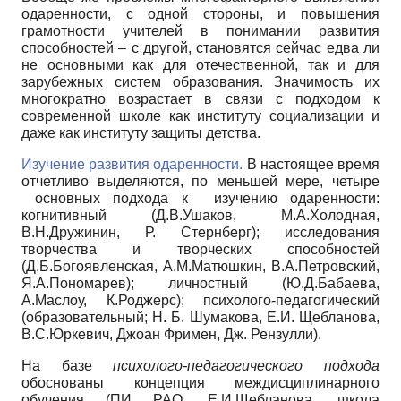
одаренности, с одной стороны, и повышения
грамотности учителей в понимании развития
способностей – с другой, становятся сейчас едва ли
не основными как для отечественной, так и для
зарубежных систем образования. Значимость их
многократно возрастает в связи с подходом к
современной школе как институту социализации и
даже как институту защиты детства.
Изучение развития одаренности.
В настоящее время
отчетливо выделяются, по меньшей мере, четыре
основных подхода к изучению одаренности:
когнитивный (Д.В.Ушаков, М.А.Холодная,
В.Н.Дружинин, Р. Стернберг); исследования
творчества и творческих способностей
(Д.Б.Богоявленская, А.М.Матюшкин, В.А.Петровский,
Я.А.Пономарев); личностный (Ю.Д.Бабаева,
А.Маслоу, К.Роджерс); психолого-педагогический
(образовательный; Н. Б. Шумакова, Е.И. Щебланова,
В.С.Юркевич, Джоан Фримен, Дж. Рензулли).
На базе
психолого-педагогического подхода
обоснованы концепция междисциплинарного
обучения (ПИ РАО, Е.И.Щебланова, школа