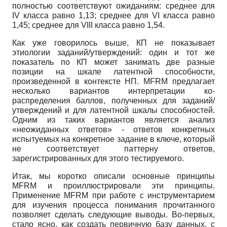
полностью соответствуют ожиданиям: среднее для
IV
класса равно 1,13; среднее для
VI
класса равно
1,45; среднее для
VIII
класса равно 1,54.
Как уже говорилось выше, КП не показывает
этиологии заданий/утверждений: один и тот же
показатель по КП может занимать две разные
позиции на шкале латентной способности,
произведенной в контексте НП.
MFRM
предлагает
несколько вариантов интерпретации ко-
распределения баллов, полученных для заданий/
утверждений и для латентной шкалы способностей.
Одним из таких вариантов является анализ
«неожиданных ответов» - ответов конкретных
испытуемых на конкретное задание в ключе, который
не соответствует паттерну ответов,
зарегистрированных для этого тестируемого.
Итак, мы коротко описали основные принципы
MFRM
и проиллюстрировали эти принципы.
Применение
MFRM
при работе с инструментарием
для изучения процесса понимания прочитанного
позволяет сделать следующие выводы. Во-первых,
стало ясно, как создать первичную базу данных, с