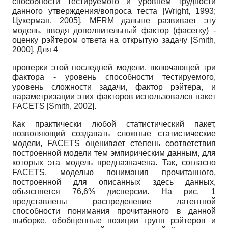
способности тестируемого и уровнем трудности
данного утверждения/вопроса теста
[
Wright, 1993
;
Цукерман, 2005
]
.
MFRM
дальше развивает эту
модель, вводя дополнительный фактор (фасетку) -
оценку рэйтером ответа на открытую задачу
[
Smith,
2000
]
. Для 4
проверки этой последней модели, включающей три
фактора - уровень способности тестируемого,
уровень сложности задачи, фактор рэйтера, и
параметризации этих факторов использовался пакет
FACETS
[
Smith, 2002
]
.
Как практически любой статистический пакет,
позволяющий создавать сложные статистические
модели,
FACETS
оценивает степень соответствия
построенной модели тем эмпирическим данным, для
которых эта модель предназначена. Так, согласно
FACETS,
моделью понимания прочитанного,
построенной для описанных здесь данных,
объясняется 76,6% дисперсии. На рис. 1
представлены распределение латентной
способности понимания прочитанного в данной
выборке, обобщенные позиции групп рэйтеров и