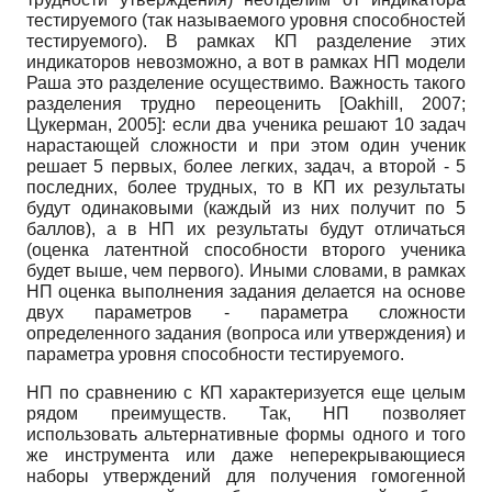
тестируемого (так называемого уровня способностей
тестируемого). В рамках КП разделение этих
индикаторов невозможно, а вот в рамках НП модели
Раша это разделение осуществимо. Важность такого
разделения трудно переоценить
[
Oakhill, 2007
;
Цукерман, 2005
]
: если два ученика решают 10 задач
нарастающей сложности и при этом один ученик
решает 5 первых, более легких, задач, а второй - 5
последних, более трудных, то в КП их результаты
будут одинаковыми (каждый из них получит по 5
баллов), а в НП их результаты будут отличаться
(оценка латентной способности второго ученика
будет выше, чем первого). Иными словами, в рамках
НП оценка выполнения задания делается на основе
двух параметров - параметра сложности
определенного задания (вопроса или утверждения) и
параметра уровня способности тестируемого.
НП по сравнению с КП характеризуется еще целым
рядом преимуществ. Так, НП позволяет
использовать альтернативные формы одного и того
же инструмента или даже неперекрывающиеся
наборы утверждений для получения гомогенной