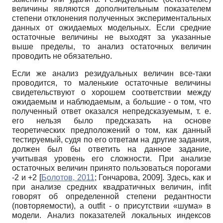
величины являются дополнительным показателем
степени отклонения полученных экспериментальных
данных от ожидаемых модельных. Если средние
остаточные величины не выходят за указанные
выше пределы, то анализ остаточных величин
проводить не обязательно.
Если же анализ резидуальных величин все-таки
проводится, то маленькие остаточные величины
свидетельствуют о хорошем соответствии между
ожидаемым и наблюдаемым, а большие - о том, что
полученный ответ оказался непредсказуемым, т. е.
его нельзя было предсказать на основе
теоретических предположений о том, как данный
тестируемый, судя по его ответам на другие задания,
должен был бы ответить на данное задание,
учитывая уровень его сложности. При анализе
остаточных величин принято пользоваться порогами
-2 и +2
[
Болотов, 2011
;
Гончарова, 2009
]
. Здесь, как и
при анализе средних квадратичных величин,
infit
говорят об определенной степени редантности
(повторяемости), а
outfit
- о присутствии «шума» в
модели. Анализ показателей локальных индексов