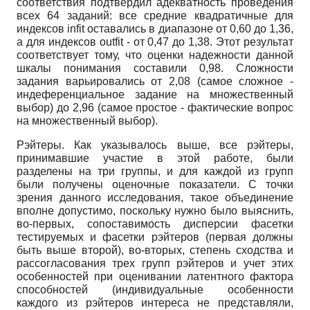
соответствия подтвердил адекватность проведения
всех 64 заданий: все средние квадратичные для
индексов
infit
оставались в диапазоне от 0,60 до 1,36,
а для индексов
outfit
- от 0,47 до 1,38. Этот результат
соответствует тому, что оценки надежности данной
шкалы понимания составили 0,98. Сложности
задания варьировались от 2,08 (самое сложное -
индеференциальное задание на множественный
выбор) до 2,96 (самое простое - фактические вопрос
на множественный выбор).
Рэйтеры. Как указывалось выше, все рэйтеры,
принимавшие участие в этой работе, были
разделены на три группы, и для каждой из групп
были получены оценочные показатели. С точки
зрения данного исследования, такое объединение
вполне допустимо, поскольку нужно было выяснить,
во-первых, сопоставимость дисперсии фасетки
тестируемых и фасетки рэйтеров (первая должны
быть выше второй), во-вторых, степень сходства и
рассогласования трех групп рэйтеров и учет этих
особенностей при оценивании латентного фактора
способностей (индивидуальные особенности
каждого из рэйтеров интереса не представляли,