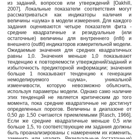
из заданий, вопросов или утверждений
[
Oakhill,
2007
]
. Локальные показатели соответствия могут
рассматриваться как индикаторы наличия и
величины «шума» в модели измерения. Для каждого
задания оцениваются четыре показателя фита -
средние квадратичные и резидуальные (или
остаточные) величины для внутреннего
(infit)
и
внешнего
(outfit)
индикаторов измерительной модели.
Ожидаемые значения для средних квадратичных
равны 1,0. Значения меньше 1,0 показывают
тенденцию к повторяемости утверждений/заданий и
избыточность предикторной информации; значения
больше 1 показывают тенденцию к генерации
немоделируемого «шума», уникальной
изменчивости, которую невозможно объяснить,
используя параметры модели. Однако само наличие
этих тенденций не является критическим до того
момента, пока средние квадратичные не достигнут
определенных порогов. Величины в диапазоне от
0,50 до 1,50 считаются приемлемыми
[
Rasch, 1966
]
.
Если же средние квадратичные меньше 0,5 или
больше 1,5, то соответствующие им задания должны
быть проанализированы с намерением их изменить,
заменить или удалить. Резидуальные (остаточные)