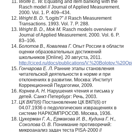
Wolfe E. W.
Equating and item banking with the
Rasch model // Journal of Applied Measurement.
2000. Vol. 1. P. 409–434.
Wright B. D. “
Logits?” // Rasch Measurement
Transactions. 1993. Vol. 7. P. 288.
Wright B. D., Mok M.
Rasch models overview //
Journal of Applied Measurement. 2000. Vol. 6. P.
83–106.
Болотов В., Ковалева Г.
Опыт России в области
оценки образовательных достижений
школьников [Online]. 20 августа, 2011.
http://ciced.ru/docs/publications/V.%20Bolotov.%2
Гончарова Е. Л.
Ранние этапы становления
читательской деятельности в норме и при
отклонениях в развитии. Москва: Институт
Коррекционной Педагогики, 2009.
Корнев А. Н.
Нарушения чтения и письма у
детей. Санкт-Петербург: Речь, 2003.
ЦК ВКП(б)
Постановление ЦК ВКП(б) от
04.07.1936 о педологических извращениях в
системе НАРКОМПРОСОВ. Москва, 1936.
Ц
укерман Г. А., Ермакова И. В., Кудина Г. Н.,
Соколова О. В.
Понимание противоречий:
микроанализ задач теста PISA-2000 //