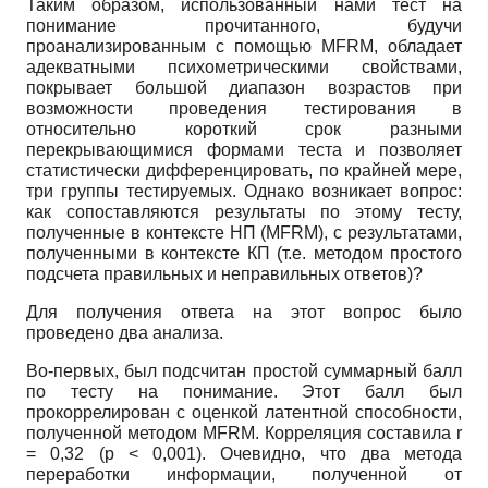
Таким образом, использованный нами тест на
понимание прочитанного, будучи
проанализированным с помощью
MFRM,
обладает
адекватными психометрическими свойствами,
покрывает большой диапазон возрастов при
возможности проведения тестирования в
относительно короткий срок разными
перекрывающимися формами теста и позволяет
статистически дифференцировать, по крайней мере,
три группы тестируемых. Однако возникает вопрос:
как сопоставляются результаты по этому тесту,
полученные в контексте НП
(MFRM),
с результатами,
полученными в контексте КП (т.е. методом простого
подсчета правильных и неправильных ответов)?
Для получения ответа на этот вопрос было
проведено два анализа.
Во-первых, был подсчитан простой суммарный балл
по тесту на понимание. Этот балл был
прокоррелирован с оценкой латентной способности,
полученной методом
MFRM.
Корреляция составила
r
= 0,32 (р < 0,001). Очевидно, что два метода
переработки информации, полученной от