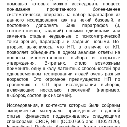
помощью которых можно исследовать процесс
понимания прочитанного более-менее
систематически, опираясь на набор параграфов из
данного исследования как на некий базовый, и
постоянно дополнять банк параграфов (и,
соответственно, заданий) новыми единицами или
заменять старые неудачные, с психометрической
точки зрения, параграфы и задания новыми. Во-
вторых, выяснилось, что НП, в отличие от КП,
позволяет объединить в одном анализе ответы на
вопросы множественного выбора и открытые
утверждения. В-третьих, стало возможным
применять одну шкалу латентных способностей при
одновременном тестировании людей очень разных
возрастов. Это огромное преимущество НП по
сравнению с СП при исследовании выборок,
включающих несколько поколений (например,
выборок, состоящих из семей).
Исследования, в контексте которых были собраны
эмпирические материалы, приведенные в данной
статье, финансово поддерживались следующими
спонсорами:
CRDF, NIH (DC007665 and HD052120),
International Dyslexia Association.
Автор выражает