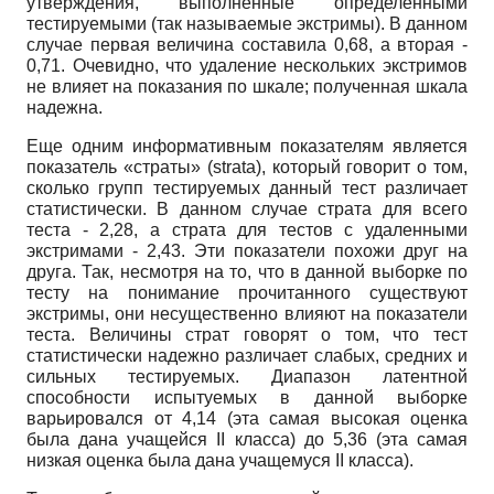
утверждения, выполненные определенными
тестируемыми (так называемые экстримы). В данном
случае первая величина составила 0,68, а вторая -
0,71. Очевидно, что удаление нескольких экстримов
не влияет на показания по шкале; полученная шкала
надежна.
Еще одним информативным показателям является
показатель «страты»
(strata),
который говорит о том,
сколько групп тестируемых данный тест различает
статистически. В данном случае страта для всего
теста - 2,28, а страта для тестов с удаленными
экстримами - 2,43. Эти показатели похожи друг на
друга. Так, несмотря на то, что в данной выборке по
тесту на понимание прочитанного существуют
экстримы, они несущественно влияют на показатели
теста. Величины страт говорят о том, что тест
статистически надежно различает слабых, средних и
сильных тестируемых. Диапазон латентной
способности испытуемых в данной выборке
варьировался от 4,14 (эта самая высокая оценка
была дана учащейся
II
класса) до 5,36 (эта самая
низкая оценка была дана учащемуся
II
класса).