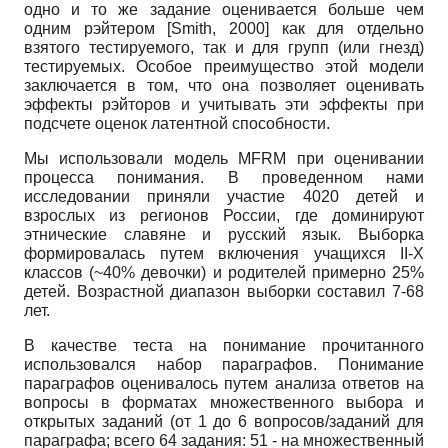
одно и то же задание оценивается больше чем
одним рэйтером
[
Smith, 2000
]
как для отдельно
взятого тестируемого, так и для групп (или гнезд)
тестируемых. Особое преимущество этой модели
заключается в том, что она позволяет оценивать
эффекты рэйторов и учитывать эти эффекты при
подсчете оценок латентной способности.
Мы использовали модель
MFRM
при оценивании
процесса понимания. В проведенном нами
исследовании приняли участие 4020 детей и
взрослых из регионов России, где доминируют
этнические славяне и русский язык. Выборка
формировалась путем включения учащихся
II-X
классов (~40% девочки) и родителей примерно 25%
детей. Возрастной диапазон выборки составил 7-68
лет.
В качестве теста на понимание прочитанного
использовался набор параграфов. Понимание
параграфов оценивалось путем анализа ответов на
вопросы в форматах множественного выбора и
открытых заданий (от 1 до 6 вопросов/заданий для
параграфа; всего 64 задания: 51 - на множественный