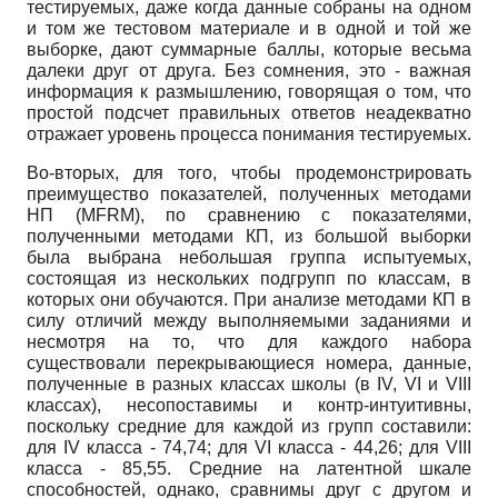
тестируемых, даже когда данные собраны на одном
и том же тестовом материале и в одной и той же
выборке, дают суммарные баллы, которые весьма
далеки друг от друга. Без сомнения, это - важная
информация к размышлению, говорящая о том, что
простой подсчет правильных ответов неадекватно
отражает уровень процесса понимания тестируемых.
Во-вторых, для того, чтобы продемонстрировать
преимущество показателей, полученных методами
НП
(MFRM),
по сравнению с показателями,
полученными методами КП, из большой выборки
была выбрана небольшая группа испытуемых,
состоящая из нескольких подгрупп по классам, в
которых они обучаются. При анализе методами КП в
силу отличий между выполняемыми заданиями и
несмотря на то, что для каждого набора
существовали перекрывающиеся номера, данные,
полученные в разных классах школы (в
IV, VI
и
VIII
классах), несопоставимы и контр-интуитивны,
поскольку средние для каждой из групп составили:
для IV класса - 74,74; для VI класса - 44,26; для VIII
класса - 85,55. Средние на латентной шкале
способностей, однако, сравнимы друг с другом и