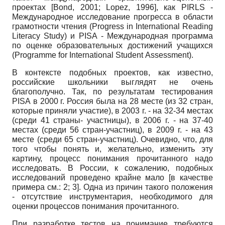
проектах
[
Bond, 2001
;
Lopez, 1996
]
, как
PIRLS
-
Международное исследование прогресса в области
грамотности чтения (
Progress
in
International
Reading
Literacy
Study
) и
PISA
- Международная программа
по оценке образовательных достижений учащихся
(
Programme
for
International
Student
Assessment
).
В контексте подобных проектов, как известно,
российские школьники выглядят не очень
благополучно. Так, по результатам тестирования
PISA
в 2000 г. Россия была на 28 месте (из 32 стран,
которые приняли участие), в 2003 г. - на 32-34 местах
(среди 41 страны- участницы), в 2006 г. - на 37-40
местах (среди 56 стран-участниц), в 2009 г. - на 43
месте (среди 65 стран-участниц). Очевидно, что, для
того чтобы понять и, желательно, изменить эту
картину, процесс понимания прочитанного надо
исследовать. В России, к сожалению, подобных
исследований проведено крайне мало [в качестве
примера см.: 2; 3]. Одна из причин такого положения
- отсутствие инструментария, необходимого для
оценки процессов понимания прочитанного.
При разработке тестов на понимание требуются