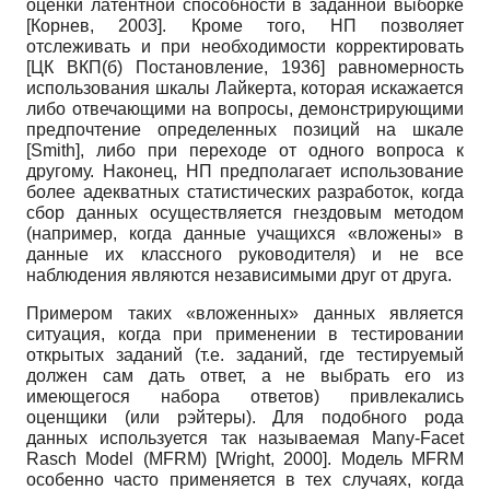
оценки латентной способности в заданной выборке
[
Корнев, 2003
]
. Кроме того, НП позволяет
отслеживать и при необходимости корректировать
[
ЦК ВКП(б) Постановление, 1936
]
равномерность
использования шкалы Лайкерта, которая искажается
либо отвечающими на вопросы, демонстрирующими
предпочтение определенных позиций на шкале
[
Smith
]
, либо при переходе от одного вопроса к
другому. Наконец, НП предполагает использование
более адекватных статистических разработок, когда
сбор данных осуществляется гнездовым методом
(например, когда данные учащихся «вложены» в
данные их классного руководителя) и не все
наблюдения являются независимыми друг от друга.
Примером таких «вложенных» данных является
ситуация, когда при применении в тестировании
открытых заданий (т.е. заданий, где тестируемый
должен сам дать ответ, а не выбрать его из
имеющегося набора ответов) привлекались
оценщики (или рэйтеры). Для подобного рода
данных используется так называемая
Many
-
Facet
Rasch
Model
(
MFRM
)
[
Wright, 2000
]
. Модель
MFRM
особенно часто применяется в тех случаях, когда