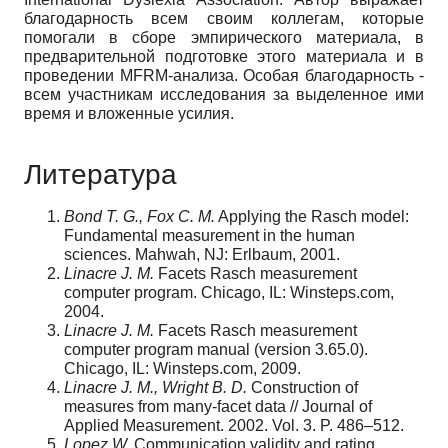
благодарность всем своим коллегам, которые
помогали в сборе эмпирического материала, в
предварительной подготовке этого материала и в
проведении
MFRM
-анализа. Особая благодарность -
всем участникам исследования за выделенное ими
время и вложенные усилия.
Литература
Bond T. G., Fox C. M.
Applying the Rasch model:
Fundamental measurement in the human
sciences. Mahwah, NJ: Erlbaum, 2001.
Linacre J. M.
Facets Rasch measurement
computer program. Chicago, IL: Winsteps.com,
2004.
Linacre J. M.
Facets Rasch measurement
computer program manual (version 3.65.0).
Chicago, IL: Winsteps.com, 2009.
Linacre J. M., Wright B. D.
Construction of
measures from many-facet data // Journal of
Applied Measurement. 2002. Vol. 3. P. 486–512.
Lopez W.
Communication validity and rating