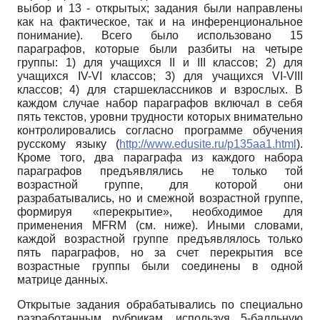
выбор и 13 - открытых; задания были направлены
как на фактическое, так и на инференциональное
понимание). Всего было использовано 15
параграфов, которые были разбиты на четыре
группы: 1) для учащихся
II
и
III
классов; 2) для
учащихся
IV-VI
классов; 3) для учащихся
VI-VIII
классов; 4) для старшеклассников и взрослых. В
каждом случае набор параграфов включал в себя
пять текстов, уровни трудности которых внимательно
контролировались согласно программе обучения
русскому языку
(
http://www.edusite.ru/p135aa1.html
).
Кроме того, два параграфа из каждого набора
параграфов предъявлялись не только той
возрастной группе, для которой они
разрабатывались, но и смежной возрастной группе,
формируя «перекрытие», необходимое для
применения
MFRM
(см. ниже). Иными словами,
каждой возрастной группе предъявлялось только
пять параграфов, но за счет перекрытия все
возрастные группы были соединены в одной
матрице данных.
Открытые задания обрабатывались по специально
разработанным рубрикам, используя 5-балльную