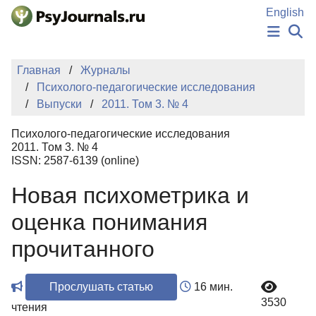
Перейти к основному содержанию
English
НОВОСТИ
Главная
Журналы
ИЗДАНИЯ
Психолого-педагогические исследования
АВТОРЫ
Выпуски
2011. Том 3. № 4
ПОДАТЬ РУКОПИСЬ
БАЗА ЗНАНИЙ
Психолого-педагогические исследования
КЛЮЧЕВЫЕ СЛОВА
2011. Том 3. № 4
Регистрация
Вход
ISSN: 2587-6139 (online)
Новая психометрика и
оценка понимания
прочитанного
Прослушать статью
16 мин.
3530
чтения