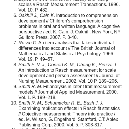
scales // Rasch Measurement Transactions. 1996.
Vol. 10. P. 482.
Oakhill J., Cain K.
Introduction to comprehension
development // Children's comprehension
problems in oral and written language: A cognitive
perspective / ed. K. Cain, J. Oakhill. New York, NY:
Guilford Press, 2007. P. 3-40.
Rasch G.
An item analysis that takes individual
differences into account // The British Journal of
Mathematical and Statistical Psychology. 1966.
Vol. 19. P. 49–57.
Smith E. V. J., Conrad K. M., Chang K., Piazza J.
An introduction to Rasch measurement for scale
development and person assessment // Journal of
Nursing Measurement. 2002. Vol. 10 P. 189–206.
S
mith R. M.
Fit analysis in latent trait measurement
models // Journal of Applied Measurement. 2000.
Vol. 1. P. 199–218.
S
mith R. M., Schumacker R. E., Bush J. J.
Examining replication effects in Rasch fit statistics
// Objective measurement: Theory into practice /
ed. M. Wilson, G. Engelhard. Stamford, CT: Ablex
Publishing Corp, 2000: Vol. 5. P. 303-317.