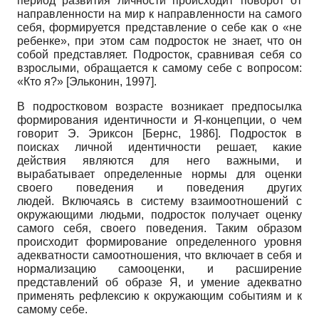
период развития личности происходит поворот от
направленности на мир к направленности на самого
себя, формируется представление о себе как о «не
ребенке», при этом сам подросток не знает, что он
собой представляет. Подросток, сравнивая себя со
взрослыми, обращается к самому себе с вопросом:
«Кто я?»
[
Эльконин, 1997
]
.
В подростковом возрасте возникает предпосылка
формирования идентичности и Я-концепции, о чем
говорит Э. Эриксон
[
Бернс, 1986
]
. Подросток в
поисках личной идентичности решает, какие
действия являются для него важными, и
вырабатывает определенные нормы для оценки
своего поведения и поведения других
людей. Включаясь в систему взаимоотношений с
окружающими людьми, подросток получает оценку
самого себя, своего поведения. Таким образом
происходит формирование определенного уровня
адекватности самоотношения, что включает в себя и
нормализацию самооценки, и расширение
представлений об образе Я, и умение адекватно
применять рефлексию к окружающим событиям и к
самому себе.