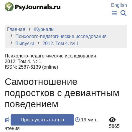
Перейти к основному содержанию
English
НОВОСТИ
Главная
Журналы
ИЗДАНИЯ
Психолого-педагогические исследования
АВТОРЫ
Выпуски
2012. Том 4. № 1
ПОДАТЬ РУКОПИСЬ
БАЗА ЗНАНИЙ
Психолого-педагогические исследования
КЛЮЧЕВЫЕ СЛОВА
2012. Том 4. № 1
Регистрация
Вход
ISSN: 2587-6139 (online)
Самоотношение
подростков с девиантным
поведением
Прослушать статью
19 мин.
5865
чтения