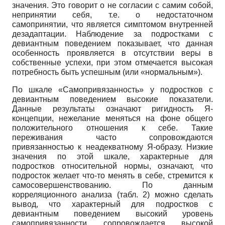
значения. Это говорит о не согласии с самим собой,
непринятии себя, т.е. о недостаточном
самопринятии, что является симптомом внутренней
дезадаптации. Наблюдение за подростками с
девиантным поведением показывает, что данная
особенность проявляется в отсутствии веры в
собственные успехи, при этом отмечается высокая
потребность быть успешным (или «нормальным»).
По шкале «Самопривязанность» у подростков с
девиантным поведением высокие показатели.
Данные результаты означают ригидность Я-
концепции, нежелание меняться на фоне общего
положительного отношения к себе. Такие
переживания часто сопровождаются
привязанностью к неадекватному Я-образу. Низкие
значения по этой шкале, характерные для
подростков относительной нормы, означают, что
подросток желает что-то менять в себе, стремится к
самосовершенствованию. По данным
корреляционного анализа (табл. 2) можно сделать
вывод, что характерный для подростков с
девиантным поведением высокий уровень
самопривязанности сопровождается высокой