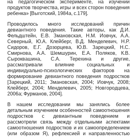
на педагогическом эксперименте, на изучении
продуктов творчества, игры и всех сторон поведения
ребенка»
[
Выготский, 1984а
, с.179]
.
Проводилось много исследований причин
девиантного поведения. Такие авторы, как Д.И.
Фельдштейн, Е.В. Змановская, Н.М. Иовчук, А.А.
Северный, Ю.А. Клейберг, В.Д. Менделевич, Н.Р.
Сидоров, Е.Г. Дозорцева, Ю.В. Зарецкий, Н.С.
Смирнова, А.А. Шемшурин, Е.А. Поляков, К.В.
Сыроквашина, С.А. Терехина и другие,
рассматривали влияние социальных и
индивидуально-психологических факторов на
формирование девиантного поведения подростков
[
Зарецкий, 2011
;
Змановская, 2004
;
Иовчук, 2008
;
Клейберг, 2004
;
Менделевич, 2005
;
Новгородцева,
2006а
;
Фурманов, 2004
]
.
В нашем исследовании мы занялись более
детальным изучением особенностей самоотношения
подростков с девиантным поведением и
рассмотрели связь между отдельными аспектами
самоотношения подростков и их самоопределением
(или образом Я), рефлексией и направленностью