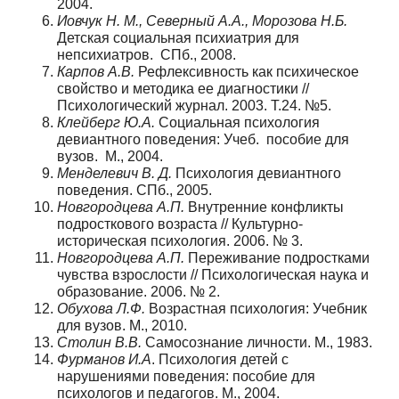
2004.
Иовчук Н. М., Северный А.А., Морозова Н.Б.
Детская социальная психиатрия для
непсихиатров. СПб., 2008.
Карпов А.В.
Рефлексивность как психическое
свойство и методика ее диагностики //
Психологический журнал. 2003. Т.24. №5.
Клейберг Ю.А.
Социальная психология
девиантного поведения: Учеб. пособие для
вузов. М., 2004.
Менделевич В. Д.
Психология девиантного
поведения. СПб., 2005.
Новгородцева А.П.
Внутренние конфликты
подросткового возраста // Культурно-
историческая психология. 2006. № 3.
Новгородцева А.П.
Переживание подростками
чувства взрослости // Психологическая наука и
образование. 2006. № 2.
Обухова Л.Ф.
Возрастная психология: Учебник
для вузов. М., 2010.
Столин В.В.
Самосознание личности. М., 1983.
Фурманов И.А
. Психология детей с
нарушениями поведения: пособие для
психологов и педагогов. М., 2004.