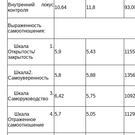
Внутренний локус
10,64
11,8
93,0
контроля
Выраженность
самоотношения:
Шкала 1.
Открытость/
5,9
5,43
1155
закрытость
Шкала2.
5,8
5,88
1356
Самоуверенность
Шкала 3.
6,42
5,75
1092
Саморуководство
Шкала 4.
5,7
5,05
1129
Отраженное
самоотношение