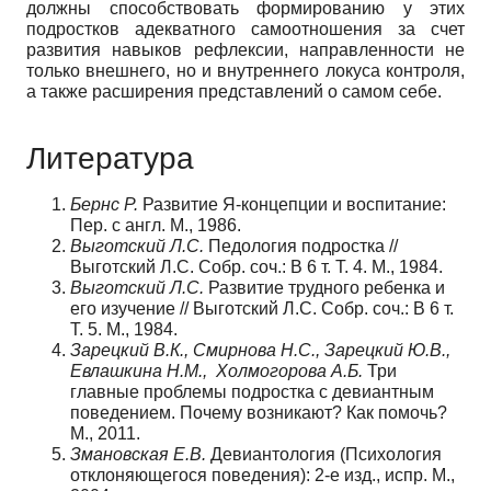
должны способствовать формированию у этих
подростков адекватного самоотношения за счет
развития навыков рефлексии, направленности не
только внешнего, но и внутреннего локуса контроля,
а также расширения представлений о самом себе.
Литература
Бернс Р.
Развитие Я-концепции и воспитание:
Пер. с англ. М., 1986.
Выготский Л.С.
Педология подростка //
Выготский Л.С. Собр. соч.: В 6 т. Т. 4. М., 1984.
Выготский Л.С.
Развитие трудного ребенка и
его изучение // Выготский Л.С. Собр. соч.: В 6 т.
Т. 5. М., 1984.
Зарецкий В.К., Смирнова Н.С., Зарецкий Ю.В.,
Евлашкина Н.М., Холмогорова А.Б.
Три
главные проблемы подростка с девиантным
поведением. Почему возникают? Как помочь?
М., 2011.
Змановская Е.В.
Девиантология (Психология
отклоняющегося поведения): 2-е изд., испр. М.,