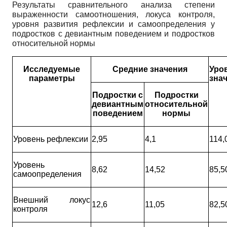
Результаты сравнительного анализа степени
выраженности самоотношения, локуса контроля,
уровня развития рефлексии и самоопределения у
подростков с девиантным поведением и подростков
относительной нормы
Исследуемые
Средние значения
Уро
параметры
зна
Подростки с
Подростки
девиантным
относительной
поведением
нормы
Уровень рефлексии
2,95
4,1
114,
Уровень
8,62
14,52
85,5
самоопределения
Внешний локус
12,6
11,05
82,5
контроля