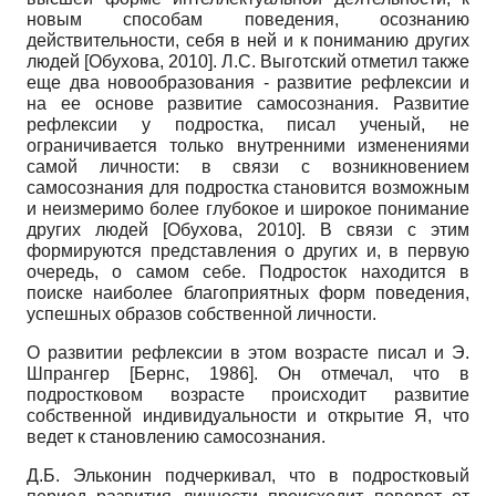
новым способам поведения, осознанию
действительности, себя в ней и к пониманию других
людей
[
Обухова, 2010
]
. Л.С. Выготский отметил также
еще два новообразования - развитие рефлексии и
на ее основе развитие самосознания. Развитие
рефлексии у подростка, писал ученый, не
ограничивается только внутренними изменениями
самой личности: в связи с возникновением
самосознания для подростка становится возможным
и неизмеримо более глубокое и широкое понимание
других людей
[
Обухова, 2010
]
. В связи с этим
формируются представления о других и, в первую
очередь, о самом себе. Подросток находится в
поиске наиболее благоприятных форм поведения,
успешных образов собственной личности.
О развитии рефлексии в этом возрасте писал и Э.
Шпрангер
[
Бернс, 1986
]
. Он отмечал, что в
подростковом возрасте происходит развитие
собственной индивидуальности и открытие Я, что
ведет к становлению самосознания.
Д.Б. Эльконин подчеркивал, что в подростковый