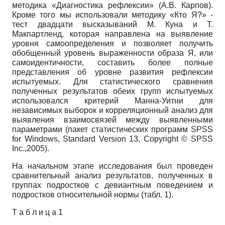
методика «Диагностика рефлексии» (А.В. Карпов).
Кроме того мы использовали методику «Кто Я?» -
тест двадцати высказываний М. Куна и Т.
Макпартленд, которая направлена на выявление
уровня самоопределения и позволяет получить
обобщенный уровень выраженности образа Я, или
самоидентичности, составить более полные
представления об уровне развития рефлексии
испытуемых. Для статистического сравнения
полученных результатов обеих групп испытуемых
использовался критерий Манна-Уитни для
независимых выборок и корреляционный анализ для
выявления взаимосвязей между выявленными
параметрами (пакет статистических программ SPSS
for Windows, Standard Version 13, Copyright © SPSS
Inc.,2005).
На начальном этапе исследования был проведен
сравнительный анализ результатов, полученных в
группах подростков с девиантным поведением и
подростков относительной нормы (табл. 1).
Т а б л и ц а 1