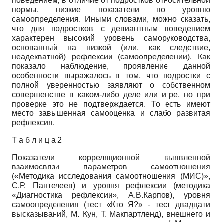
поведением, в отличие от подростков относительной
нормы, низкие показатели по уровню
самоопределения. Иными словами, можно сказать,
что для подростков с девиантным поведением
характерен высокий уровень саморуководства,
основанный на низкой (или, как следствие,
неадекватной) рефлексии (самоопределении). Как
показало наблюдение, проявление данной
особенности выражалось в том, что подростки с
полной уверенностью заявляют о собственном
совершенстве в каком-либо деле или игре, но при
проверке это не подтверждается. То есть имеют
место завышенная самооценка и слабо развитая
рефлексия.
Т а б л и ц а 2
Показатели корреляционной выявленной
взаимосвязи параметров самоотношения
(«Методика исследования самоотношения (МИС)»,
С.Р. Пантелеев) и уровня рефлексии (методика
«Диагностика рефлексии», А.В.Карпов), уровня
самоопределения (тест «Кто Я?» - тест двадцати
высказываний, М. Кун, Т. Макпартленд), внешнего и