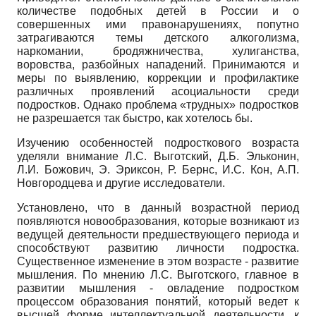
количестве подобных детей в России и о
совершенных ими правонарушениях, попутно
затрагиваются темы детского алкоголизма,
наркомании, бродяжничества, хулиганства,
воровства, разбойных нападений. Принимаются и
меры по выявлению, коррекции и профилактике
различных проявлений асоциальности среди
подростков. Однако проблема «трудных» подростков
не разрешается так быстро, как хотелось бы.
Изучению особенностей подросткового возраста
уделяли внимание Л.С. Выготский, Д.Б. Эльконин,
Л.И. Божович, Э. Эриксон, Р. Бернс, И.С. Кон, А.П.
Новгородцева и другие исследователи.
Установлено, что в данный возрастной период
появляются новообразования, которые возникают из
ведущей деятельности предшествующего периода и
способствуют развитию личности подростка.
Существенное изменение в этом возрасте - развитие
мышления. По мнению Л.С. Выготского, главное в
развитии мышления - овладение подростком
процессом образования понятий, который ведет к
высшей форме интеллектуальной деятельности, к