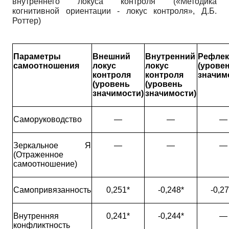
внутреннего локуса контроля («Методика
когнитивной ориентации - локус контроля», Д.Б.
Роттер)
Параметры
Внешний
Внутренний
Рефлек
самоотношения
локус
локус
(урове
контроля
контроля
значим
(уровень
(уровень
значимости)
значимости)
Саморуководство
—
—
—
Зеркальное Я
—
—
—
(Отраженное
самоотношение)
Самопривязанность
0,251*
-0,248*
-0,27
Внутренняя
0,241*
-0,244*
—
конфликтность