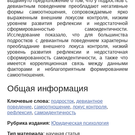
выдвинуто предположение о том, что у подростков с
девиантным поведением преобладают негативные
формы самоотношения, сопровождаемые ярко
выраженным внешним локусом контроля, низким
уровнем развития рефлексии и недостаточной
сформированностью самоидентичности.
Исследование показало, что для большинства
подростков с девиантным поведением характерны
преобладание внешнего локуса контроля, низкий
уровень развития рефлексии и недостаточная
сформированность самоидентичности, а также что
имеется корреляционная связь между данными
факторами и неблагоприятным формированием
самоотношения.
Общая информация
Ключевые слова:
подросток
,
девиантное
поведение
,
самоотношение
,
локус контроля
,
рефлексия
,
самоидентичность
Рубрика издания:
Юридическая психология
Тип материала:
научная статья