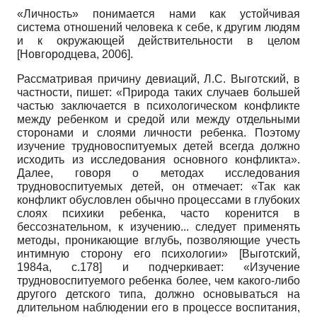
«Личность» понимается нами как устойчивая
система отношений человека к себе, к другим людям
и к окружающей действительности в целом
[
Новгородцева, 2006
]
.
Рассматривая причину девиаций, Л.С. Выготский, в
частности, пишет: «Природа таких случаев большей
частью заключается в психологическом конфликте
между ребенком и средой или между отдельными
сторонами и слоями личности ребенка. Поэтому
изучение трудновоспитуемых детей всегда должно
исходить из исследования основного конфликта».
Далее, говоря о методах исследования
трудновоспитуемых детей, он отмечает: «Так как
конфликт обусловлен обычно процессами в глубоких
слоях психики ребенка, часто коренится в
бессознательном, к изучению... следует применять
методы, проникающие вглубь, позволяющие учесть
интимную сторону его психологии»
[
Выготский,
1984а
, с.178]
и подчеркивает: «Изучение
трудновоспитуемого ребенка более, чем какого-либо
другого детского типа, должно основываться на
длительном наблюдении его в процессе воспитания,