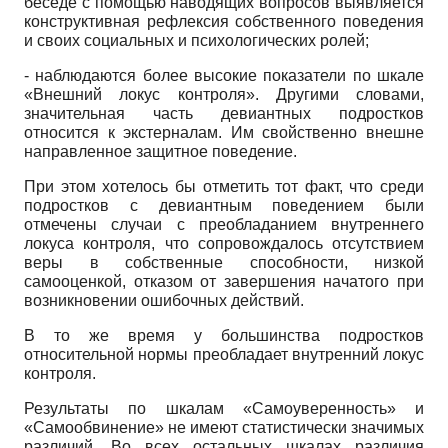
беседе с помощью наводящих вопросов выявляется
конструктивная рефлексия собственного поведения
и своих социальных и психологических ролей;
-
наблюдаются более высокие показатели по шкале
«Внешний локус контроля». Другими словами,
значительная часть девиантных подростков
относится к экстерналам. Им свойственно внешне
направленное защитное поведение.
При этом хотелось бы отметить тот факт, что среди
подростков с девиантным поведением были
отмечены случаи с преобладанием внутреннего
локуса контроля, что сопровождалось отсутствием
веры в собственные способности, низкой
самооценкой, отказом от завершения начатого при
возникновении ошибочных действий.
В то же время у большинства подростков
относительной нормы преобладает внутренний локус
контроля.
Результаты по шкалам «Самоуверенность» и
«Самообвинение» не имеют статистически значимых
различий. Во всех остальных шкалах различия