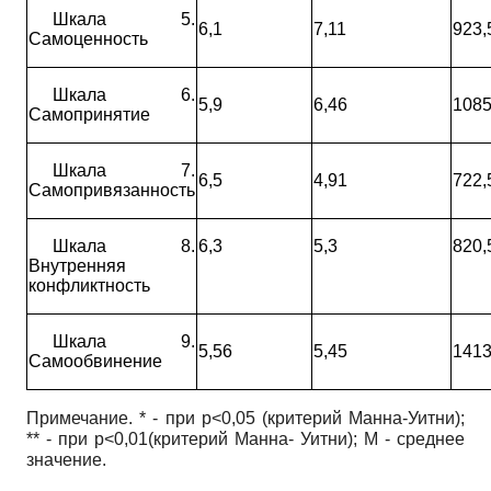
Шкала 5.
6,1
7,11
923,
Самоценность
Шкала 6.
5,9
6,46
1085
Самопринятие
Шкала 7.
6,5
4,91
722,
Самопривязанность
Шкала 8.
6,3
5,3
820,
Внутренняя
конфликтность
Шкала 9.
5,56
5,45
1413
Самообвинение
Примечание. * - при р<0,05 (критерий Манна-Уитни);
** - при р<0,01(критерий Манна- Уитни); M - среднее
значение.