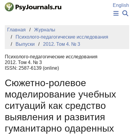
Перейти к основному содержанию
English
НОВОСТИ
Главная
Журналы
ИЗДАНИЯ
Психолого-педагогические исследования
АВТОРЫ
Выпуски
2012. Том 4. № 3
ПОДАТЬ РУКОПИСЬ
БАЗА ЗНАНИЙ
Психолого-педагогические исследования
КЛЮЧЕВЫЕ СЛОВА
2012. Том 4. № 3
Регистрация
Вход
ISSN: 2587-6139 (online)
Сюжетно-ролевое
моделирование учебных
ситуаций как средство
выявления и развития
гуманитарно одаренных