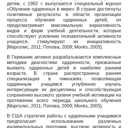
детям, с 1982 г. выпускается специальный журнал
«Обучение одаренных в мире». В стране достигнуты
позитивные результаты в области организации
процесса обучения одаренных детей, он
предусматривает максимальную вариативность
видов и форм учебной деятельности, которые
способствуют усилению познавательной активности
учащихся, стимулируют их инициативность
[
Марголис, 2011
;
Попова, 2009
;
Monks, 2005
]
.
В Германии активно разрабатываются комплексные
методики диагностики одаренности, призванные
выявить одаренных детей в наиболее раннем
возрасте. В стране распространена ранняя
специализация в гимназиях, позволяющая
одаренным учащимся углубленно изучать
интересующие их дисциплины и способствующая
сохранению высокого уровня учебной мотивации на
протяжении всего периода школьного обучения
[
Марголис, 2011
;
Попова, 2009
;
Monks, 2005
]
.
В США стратегия работы с одаренными учащимися
предполагает использование различных
индивидуальных программ, высокую активность и