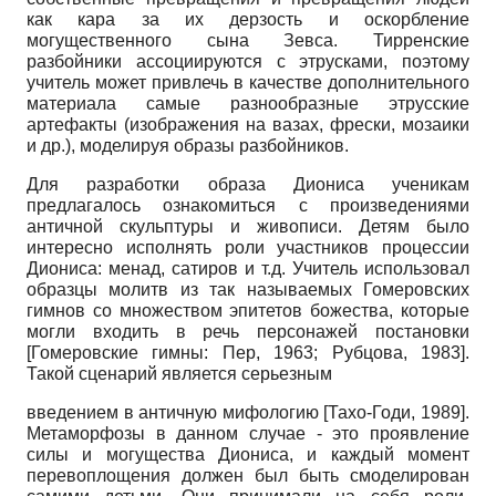
как кара за их дерзость и оскорбление
могущественного сына Зевса. Тирренские
разбойники ассоциируются с этрусками, поэтому
учитель может привлечь в качестве дополнительного
материала самые разнообразные этрусские
артефакты (изображения на вазах, фрески, мозаики
и др.), моделируя образы разбойников.
Для разработки образа Диониса ученикам
предлагалось ознакомиться с произведениями
античной скульптуры и живописи. Детям было
интересно исполнять роли участников процессии
Диониса: менад, сатиров и т.д. Учитель использовал
образцы молитв из так называемых Гомеровских
гимнов со множеством эпитетов божества, которые
могли входить в речь персонажей постановки
[
Гомеровские гимны: Пер, 1963
;
Рубцова, 1983
]
.
Такой сценарий является серьезным
введением в античную мифологию
[
Тахо-Годи, 1989
]
.
Метаморфозы в данном случае - это проявление
силы и могущества Диониса, и каждый момент
перевоплощения должен был быть смоделирован