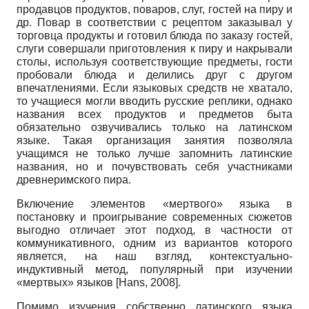
продавцов продуктов, поваров, слуг, гостей на пиру и
др. Повар в соответствии с рецептом заказывал у
торговца продукты и готовил блюда по заказу гостей,
слуги совершали приготовления к пиру и накрывали
столы, используя соответствующие предметы, гости
пробовали блюда и делились друг с другом
впечатлениями. Если языковых средств не хватало,
то учащиеся могли вводить русские реплики, однако
названия всех продуктов и предметов быта
обязательно озвучивались только на латинском
языке. Такая организация занятия позволяла
учащимся не только лучше запомнить латинские
названия, но и почувствовать себя участниками
древнеримского пира.
Включение элементов «мертвого» языка в
постановку и проигрывание современных сюжетов
выгодно отличает этот подход, в частности от
коммуникативного, одним из вариантов которого
является, на наш взгляд, контекстуально-
индуктивный метод, популярный при изучении
«мертвых» языков
[
Hans, 2008
]
.
Помимо изучения собственно латинского языка