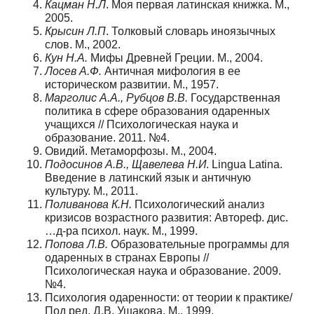
Кацман Н.Л
. Моя первая латинская книжка. М.,
2005.
Крысин Л.П
. Толковый словарь иноязычных
слов. М., 2002.
Кун Н.А.
Мифы Древней Греции. М., 2004.
Лосев А.Ф.
Античная мифология в ее
историческом развитии. М., 1957.
Марголис А.А., Рубцов В.В.
Государственная
политика в сфере образования одаренных
учащихся // Психологическая наука и
образование. 2011. №4.
Овидий. Метаморфозы. М., 2004.
Подосинов А.В., Щавелева Н.И
. Lingua Latina.
Введение в латинский язык и античную
культуру. М., 2011.
Поливанова К.Н.
Психологический анализ
кризисов возрастного развития: Автореф. дис.
…д-ра психол. наук. М., 1999.
Попова Л.В.
Образовательные программы для
одаренных в странах Европы //
Психологическая наука и образование. 2009.
№4.
Психология одаренности: от теории к практике/
Под ред. Д.В. Ушакова. М., 1999.