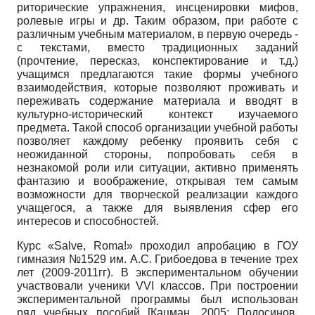
риторические упражнения, инсценировки мифов,
ролевые игры и др. Таким образом, при работе с
различным учебным материалом, в первую очередь -
с текстами, вместо традиционных заданий
(прочтение, пересказ, конспектирование и т.д.)
учащимся предлагаются такие формы учебного
взаимодействия, которые позволяют проживать и
переживать содержание материала и вводят в
культурно-исторический контекст изучаемого
предмета. Такой способ организации учебной работы
позволяет каждому ребенку проявить себя с
неожиданной стороны, попробовать себя в
незнакомой роли или ситуации, активно применять
фантазию и воображение, открывая тем самым
возможности для творческой реализации каждого
учащегося, а также для выявления сфер его
интересов и способностей.
Курс «
Salve
,
Roma
!» проходил апробацию в ГОУ
гимназия №1529 им. А.С. Грибоедова в течение трех
лет (2009-2011гг). В экспериментальном обучении
участвовали ученики V­VI классов. При построении
экспериментальной программы был использован
ряд учебных пособий
[
Кацман, 2005
;
Подосинов,