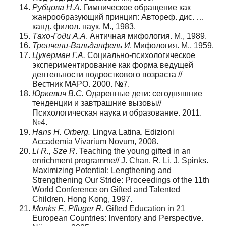
Рубцова Н.А.
Гимническое обращение как
жанрообразующий принцип: Автореф. дис. …
канд. филол. наук. М., 1983.
Тахо-Годи А.А
. Античная мифология. М., 1989.
Тренчени-Вальдапфель И
. Мифология. М., 1959.
Цукерман Г.А.
Социально-психологическое
экспериментирование как форма ведущей
деятельности подросткового возраста //
Вестник МАРО. 2000. №7.
Юркевич В.С.
Одаренные дети: сегодняшние
тенденции и завтрашние вызовы//
Психологическая наука и образование. 2011.
№4.
Hans H. Orberg.
Lingva Latina. Edizioni
Accademia Vivarium Novum, 2008.
Li R., Sze R
. Teaching the young gifted in an
enrichment programme// J. Chan, R. Li, J. Spinks.
Maximizing Potential: Lengthening and
Strengthening Our Stride: Proceedings of the 11th
World Conference on Gifted and Talented
Children. Hong Kong, 1997.
Monks F., Pfluger R.
Gifted Education in 21
European Countries: Inventory and Perspective.