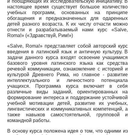
и поощряющих их исследовательскую инициативу. В
настоящее время существует большое количество
учебных программ, основанных на принципе
обогащения и предназначенных для одаренных
детей разного возраста. К их числу отчасти можно
отнести и разрабатываемый нами курс «
Salve
,
Roma
!» («Здравствуй, Рим!»)
«
Salve
,
Roma
!» представляет собой авторский курс
введения в латинский язык и античную культуру. В
задачи данного курса входят освоение учащимися
базового уровня латинского языка как средства
речевой коммуникации, ознакомление с историей и
культурой Древнего Рима, но главное - развитие
интеллектуального и личностного потенциала
учащихся. Программа курса включает в себя
различные виды заданий, ориентированных на
формирование интереса и поддержание устойчивой
учебной мотивации детей, развитие их учебных,
лингвистических и коммуникативных компетенций, а
также навыков самостоятельной, групповой и
командной работы.
В основу курса положена идея о том, что одними из