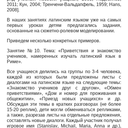
2011
;
Кун, 2004
;
Тренчени-Вальдапфель, 1959
;
Hans,
2008
]
.
В наших занятиях латинским языком уже на самых
первых уроках детям предлагались задания,
основанные на сюжетно-ролевом моделировании.
Приведем несколько конкретных примеров.
Занятие №10. Тема: «Приветствия и знакомство
учеников, намеренных изучать латинский язык в
Риме».
Все учащиеся делились на группы по 3-4 человека,
каждой из которых были предложены листы с
диалогами на латинском языке на следующие темы:
«Знакомство учеников друг с другом», «Обмен
приветствиями», «Дом и номер для проживания в
общежитии», «Приезд новых учащихся» и др.
Обсуждая эти темы в кратких разговорах (не более
15-20 реплик), дети могли обмениваться репликами,
а также, разрезав листы на отдельные предложения,
составлять новые диалоги. Каждый участник получал
игровое имя (
Stanislav
,
Michail
,
Maria
,
Anna
и др.),