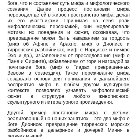
бога, что и составляет суть мифа и мифологического
сознания. Далее процесс постановки мифа
переводил детей в живое пространство мифа, делал
их его участниками. Принимая на себя роли
мифологических персонажей, они моделировали
мотивы их поведения и сюжет, осознавая, что
превращение может быть наказанием за гордость
(миф об Афине и Арахне, миф о Дионисе и
тирренских разбойниках, миф о Нарциссе и нимфе
Эхо и др.), избавлением от преследования (миф о
Пане и Сиринге), избавлением от горя и наградой за
почитание бога (миф о Гиадах, превращенных
Зевсом в созвездия). Такое переживание мифа
создавало основу для понимания и дальнейшего
восприятия мифа в любом другом культурном
контексте, позволяло узнавать мифологический
сюжет в структуре любого живописного,
скульптурного и литературного произведения.
Другой пример постановки мифа с детьми,
реализованный на наших занятиях, - это два мифа о
боге Дионисе: превращение тирренских морских
разбойников в дельфинов и дочерей Миния в
летучих мышей.