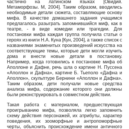
частично на латинском языках
[
Овидий.
Метаморфозы. М, 2004
]
. Таким образом, вводились
необходимые детали сюжета, составляющие основу
мифа. В качестве домашнего задания учащимся
предлагалось разыграть запомнившийся миф, как в
театре, - в виде комедии или трагедии. Для
постановки мифа каждая группа получила статьи о
героях из книги Н.А. Куна
[
Кун, 2004
]
, а также список с
названиями знаменитых произведений искусства на
соответствующие темы, которые дети могли изучить
дома и внести новые детали в постановку.
Например, когда готовились к постановке мифа об
Аполлоне и Дафне, речь шла о картине Н. Пуссена
«Аполлон и Дафна», картине Б. Тьеполо «Дафна и
Аполлон», скульптуре Бернини «Аполлон и Дафна».
Таким образом, дети получали новые средства
анализа мифа, содержание которого они должны
были реконструировать в совместном действии.
Такая работа с материалом, предшествующая
проигрыванию мифа, позволяла легко запомнить
схему действия персонажей, их атрибуты, характер
поведения, их зооморфные и антропоморфные
черты, объяснить происхождение имени античного