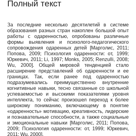
Полный текст
За последние несколько десятилетий в системе
образования разных стран накоплен большой опыт
работы с одаренностью, опробованы различные
формы выявления и психолого-педагогического
сопровождения одаренных детей
[
Марголис, 2011
;
Попова, 2009
;
Психология одаренности: от, 1999
;
Юркевич, 2011
;
Li, 1997
;
Monks, 2005
;
Renzulli, 2008
;
Wu, 2000
]
. Общей мировой тенденцией стало
расширение представлений об одаренности и ее
границах. Так, если ранее под одаренностью
подразумевались преимущественно внутренние
когнитивные навыки, тесно связанные со школьной
успеваемостью и высокими показателями уровня
интеллекта, то сейчас произошел переход к более
широкому пониманию, включающему в понятие
«одаренность» мотивацию, креативность, лидерские
и познавательные способности, а также социальные
и эмоциональные навыки
[
Марголис, 2011
;
Попова,
2009
;
Психология одаренности: от, 1999
;
Юркевич,
2011
;
Wu, 2000
]
.