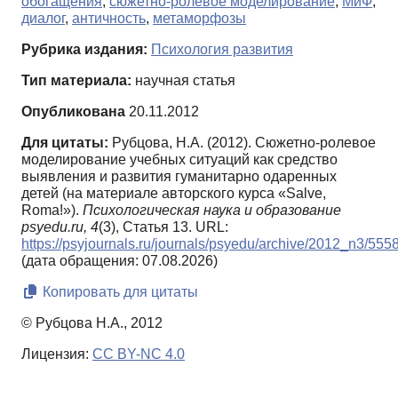
обогащения
,
сюжетно-ролевое моделирование
,
МиФ
,
диалог
,
античность
,
метаморфозы
Рубрика издания:
Психология развития
Тип материала:
научная статья
Опубликована
20.11.2012
Для цитаты:
Рубцова, Н.А. (2012). Сюжетно-ролевое
моделирование учебных ситуаций как средство
выявления и развития гуманитарно одаренных
детей (на материале авторского курса «Salve,
Roma!»).
Психологическая наука и образование
psyedu.ru,
4
(3), Статья 13. URL:
https://psyjournals.ru/journals/psyedu/archive/2012_n3/555
(дата обращения: 07.08.2026)
Копировать для цитаты
© Рубцова Н.А., 2012
Лицензия:
CC BY-NC 4.0