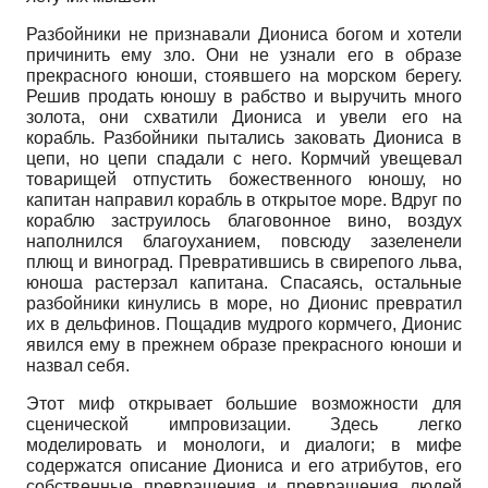
Разбойники не признавали Диониса богом и хотели
причинить ему зло. Они не узнали его в образе
прекрасного юноши, стоявшего на морском берегу.
Решив продать юношу в рабство и выручить много
золота, они схватили Диониса и увели его на
корабль. Разбойники пытались заковать Диониса в
цепи, но цепи спадали с него. Кормчий увещевал
товарищей отпустить божественного юношу, но
капитан направил корабль в открытое море. Вдруг по
кораблю заструилось благовонное вино, воздух
наполнился благоуханием, повсюду зазеленели
плющ и виноград. Превратившись в свирепого льва,
юноша растерзал капитана. Спасаясь, остальные
разбойники кинулись в море, но Дионис превратил
их в дельфинов. Пощадив мудрого кормчего, Дионис
явился ему в прежнем образе прекрасного юноши и
назвал себя.
Этот миф открывает большие возможности для
сценической импровизации. Здесь легко
моделировать и монологи, и диалоги; в мифе
содержатся описание Диониса и его атрибутов, его
собственные превращения и превращения людей