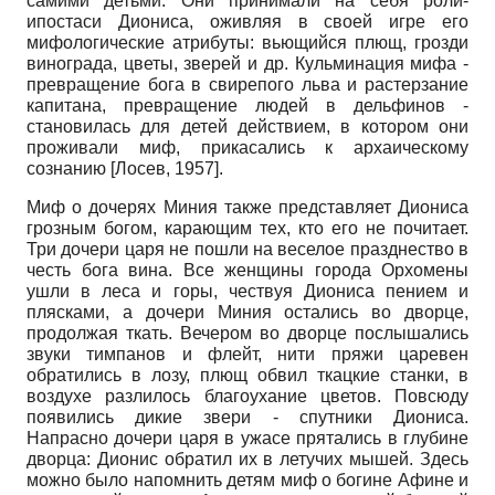
самими детьми. Они принимали на себя роли-
ипостаси Диониса, оживляя в своей игре его
мифологические атрибуты: вьющийся плющ, грозди
винограда, цветы, зверей и др. Кульминация мифа -
превращение бога в свирепого льва и растерзание
капитана, превращение людей в дельфинов -
становилась для детей действием, в котором они
проживали миф, прикасались к архаическому
сознанию
[
Лосев, 1957
]
.
Миф о дочерях Миния также представляет Диониса
грозным богом, карающим тех, кто его не почитает.
Три дочери царя не пошли на веселое празднество в
честь бога вина. Все женщины города Орхомены
ушли в леса и горы, чествуя Диониса пением и
плясками, а дочери Миния остались во дворце,
продолжая ткать. Вечером во дворце послышались
звуки тимпанов и флейт, нити пряжи царевен
обратились в лозу, плющ обвил ткацкие станки, в
воздухе разлилось благоухание цветов. Повсюду
появились дикие звери - спутники Диониса.
Напрасно дочери царя в ужасе прятались в глубине
дворца: Дионис обратил их в летучих мышей. Здесь
можно было напомнить детям миф о богине Афине и