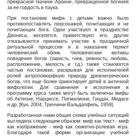
прекрасной ткачихе Арахне, превращенной богиней
за ее гордость в паука.
При постановке мифа с детьми важно было
противопоставлять персонажей, почитающих и не
почитающих бога. Одни участвуют в празднестве
Диониса, веселятся, приветствуют его, другие
отказываются принимать участие в праздничной
ритуальной процессии и в наказание теряют
человеческий облик. Человеческие мотивы
поведения богов (зависть, гнев, ревность, любовь,
расположение, милость и т.д.) также становятся
частью постановки, раскрывая для исполнителей
ролей антропоморфную природу древнегреческих
богов, что еще более ориентирует детей в античной
мифологии. Для сравнения и исполнения в
программу курса также могут быть включены мифы
об Актеоне, Нарциссе, Пигмалионе, Гиадах, Мидасе
и др.
[
Кун, 2004
;
Тренчени-Вальдапфель, 1959
]
.
Разработанная нами общая схема учебных ситуаций
выглядела следующим образом: миф как текст - миф
как изображение - миф как сюжетно-ролевая игра.
Благодаря такой форме организации учебной