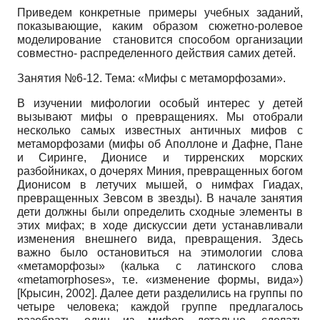
Приведем конкретные примеры учебных заданий,
показывающие, каким образом сюжетно-ролевое
моделирование становится способом организации
совместно- распределенного действия самих детей.
Занятия №6-12. Тема: «Мифы с метаморфозами».
В изучении мифологии особый интерес у детей
вызывают мифы о превращениях. Мы отобрали
несколько самых известных античных мифов с
метаморфозами (мифы об Аполлоне и Дафне, Пане
и Сиринге, Дионисе и тирренских морских
разбойниках, о дочерях Миния, превращенных богом
Дионисом в летучих мышей, о нимфах Гиадах,
превращенных Зевсом в звезды). В начале занятия
дети должны были определить сходные элементы в
этих мифах; в ходе дискуссии дети устанавливали
изменения внешнего вида, превращения. Здесь
важно было остановиться на этимологии слова
«метаморфозы» (калька с латинского слова
«
metamorphoses
», т.е. «изменение формы, вида»)
[
Крысин, 2002
]
. Далее дети разделились на группы по
четыре человека; каждой группе предлагалось