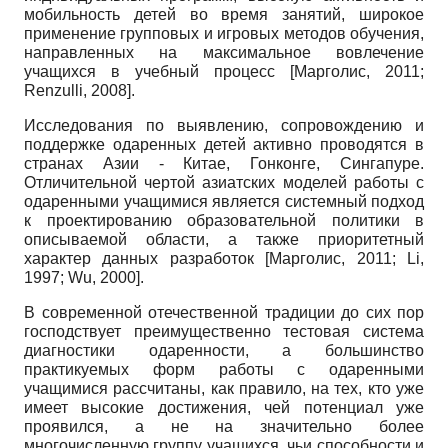
мобильность детей во время занятий, широкое
применение групповых и игровых методов обучения,
направленных на максимальное вовлечение
учащихся в учебный процесс
[
Марголис, 2011
;
Renzulli, 2008
]
.
Исследования по выявлению, сопровождению и
поддержке одаренных детей активно проводятся в
странах Азии - Китае, Гонконге, Сингапуре.
Отличительной чертой азиатских моделей работы с
одаренными учащимися является системный подход
к проектированию образовательной политики в
описываемой области, а также приоритетный
характер данных разработок
[
Марголис, 2011
;
Li,
1997
;
Wu, 2000
]
.
В современной отечественной традиции до сих пор
господствует преимущественно тестовая система
диагностики одаренности, а большинство
практикуемых форм работы с одаренными
учащимися рассчитаны, как правило, на тех, кто уже
имеет высокие достижения, чей потенциал уже
проявился, а не на значительно более
многочисленную группу учащихся, чьи способности и