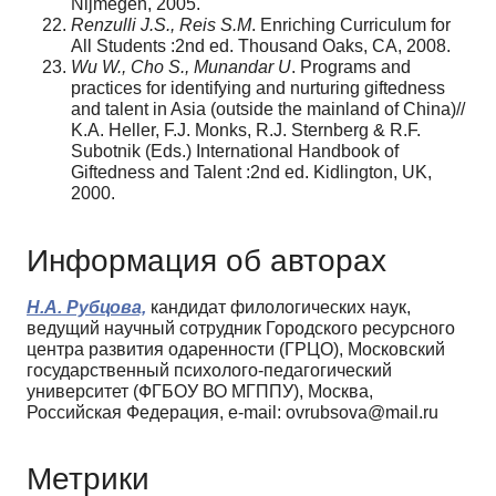
Nijmegen, 2005.
Renzulli J.S., Reis S.M
. Enriching Curriculum for
All Students :2nd ed. Thousand Oaks, CA, 2008.
Wu W., Cho S., Munandar U
. Programs and
practices for identifying and nurturing giftedness
and talent in Asia (outside the mainland of China)//
K.A. Heller, F.J. Monks, R.J. Sternberg & R.F.
Subotnik (Eds.) International Handbook of
Giftedness and Talent :2nd ed. Kidlington, UK,
2000.
Информация об авторах
Н.А. Рубцова,
кандидат филологических наук,
ведущий научный сотрудник Городского ресурсного
центра развития одаренности (ГРЦО), Московский
государственный психолого-педагогический
университет (ФГБОУ ВО МГППУ), Москва,
Российская Федерация, e-mail: ovrubsova@mail.ru
Метрики