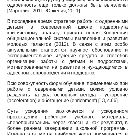
одаренность еще только должны быть выявлены
[
Марголис, 2011
;
Юркевич, 2011
]
.
В последнее время стратегия работы с одаренными
детьми в современной школе подвергнута
критическому анализу, принята новая Концепция
общенациональной системы выявления и развития
молодых талантов (2012). В связи с этим особо
актуальными становятся научное обоснование и
экспериментальное изучение средств и способов
организации работы с детьми и подростками,
мотивированными на развитие и нуждающимися в
адресном сопровождении и поддержке.
Всю совокупность форм обучения, применяемых при
работе с одаренными детьми, можно условно
разделить на два основных метода - ускорение
(
acceleration
) и обогащение (
enrichment
) [13,
c
.66].
Суть ускорения заключается в ускоренном
прохождении ребенком учебного материала,
«перепрыгивании» через классы и, как результат, в
более раннем завершении школьной программы.
Именно этот метод наиболее часто применяется в