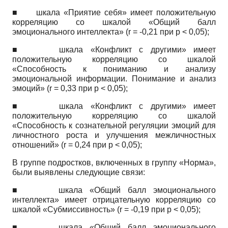
■
шкала «Приятие себя» имеет положительную
корреляцию со шкалой «Общий балл
эмоционального интеллекта»
(r
= -0,21 при
p
< 0,05);
■
шкала «Конфликт с другими» имеет
положительную корреляцию со шкалой
«Способность к пониманию и анализу
эмоциональной информации. Понимание и анализ
эмоций»
(r
= 0,33 при
p
< 0,05);
■
шкала «Конфликт с другими» имеет
положительную корреляцию со шкалой
«Способность к сознательной регуляции эмоций для
личностного роста и улучшения межличностных
отношений»
(r
= 0,24 при
p
< 0,05);
В группе подростков, включенных в группу «Норма»,
были выявлены следующие связи:
■
шкала «Общий балл эмоционального
интеллекта» имеет отрицательную корреляцию со
шкалой «Субмиссивность»
(r
= -0,19 при
p
< 0,05);
■
шкала «Общий балл эмоционального