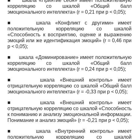
■
шкала «Приятие себя» имеет положительную
корреляцию со шкалой «Общий балл
эмоционального интеллекта»
(r
= 0,21 при
p
< 0,05);
■
шкала «Конфликт с другими» имеет
положительную корреляцию со шкалой
«Способность к восприятию, оценке и выражению
эмоций или же идентификация эмоций»
(r
= 0,46 при
p
< 0,05);
■
шкала «Доминирование» имеет положительную
корреляцию со шкалой «Общий балл
эмоционального интеллекта»
(r
= 0,24 при
p
< 0,05);
■
шкала «Внешний контроль» имеет
отрицательную корреляцию со шкалой «Общий балл
эмоционального интеллекта»
(r
= -0,33 при
p
< 0,05);
■
шкала «Внешний контроль» имеет
отрицательную корреляцию со шкалой «Способность
к пониманию и анализу эмоциональной информации.
Понимание и анализ эмоций»
(r
= -0,21 при
p
< 0,05);
■
шкала «Внутренний контроль» имеет
положительную корреляцию со шкалой