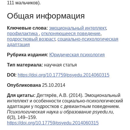
111 мальчиков).
Общая информация
Ключевые слова:
эмоциональный интеллект
,
профилактика
,
отклоняющееся поведение
,
подростковый возраст
,
социально-психологическая
адаптация
Рубрика издания:
Юридическая психология
Тип материала:
научная статья
DOI:
https://doi.org/10.17759/psyedu.2014060315
Опубликована
25.10.2014
Для цитаты:
Дегтярёв, А.В. (2014). Эмоциональный
интеллект и особенности социально-психологический
адаптации у подростков с девиантным поведением.
Психологическая наука и образование psyedu.ru,
6
(3), 149–159.
https://doi.org/10.17759/psyedu.2014060315