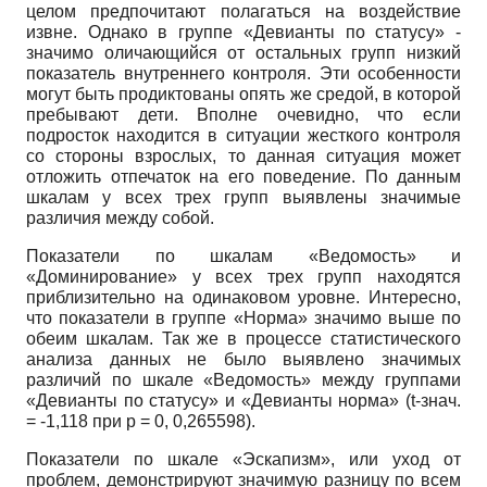
целом предпочитают полагаться на воздействие
извне. Однако в группе «Девианты по статусу» -
значимо оличающийся от остальных групп низкий
показатель внутреннего контроля. Эти особенности
могут быть продиктованы опять же средой, в которой
пребывают дети. Вполне очевидно, что если
подросток находится в ситуации жесткого контроля
со стороны взрослых, то данная ситуация может
отложить отпечаток на его поведение. По данным
шкалам у всех трех групп выявлены значимые
различия между собой.
Показатели по шкалам «Ведомость» и
«Доминирование» у всех трех групп находятся
приблизительно на одинаковом уровне. Интересно,
что показатели в группе «Норма» значимо выше по
обеим шкалам. Так же в процессе статистического
анализа данных не было выявлено значимых
различий по шкале «Ведомость» между группами
«Девианты по статусу» и «Девианты норма»
(t
-знач.
= -1,118 при
p
= 0, 0,265598).
Показатели по шкале «Эскапизм», или уход от
проблем, демонстрируют значимую разницу по всем