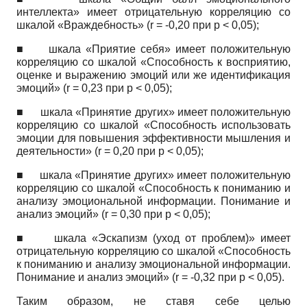
интеллекта» имеет отрицательную корреляцию со
шкалой «Враждебность»
(r
= -0,20 при
p
< 0,05);
■
шкала «Приятие себя» имеет положительную
корреляцию со шкалой «Способность к восприятию,
оценке и выражению эмоций или же идентификация
эмоций»
(r
= 0,23 при
p
< 0,05);
■
шкала «Принятие других» имеет положительную
корреляцию со шкалой «Способность использовать
эмоции для повышения эффективности мышления и
деятельности»
(r
= 0,20 при
p
< 0,05);
■
шкала «Принятие других» имеет положительную
корреляцию со шкалой «Способность к пониманию и
анализу эмоциональной информации. Понимание и
анализ эмоций»
(r
= 0,30 при
p
< 0,05);
■
шкала «Эскапизм (уход от проблем)» имеет
отрицательную корреляцию со шкалой «Способность
к пониманию и анализу эмоциональной информации.
Понимание и анализ эмоций»
(r
= -0,32 при
p
< 0,05).
Таким образом, не ставя себе целью