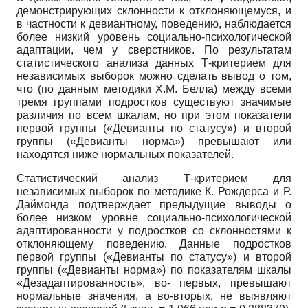
демонстрирующих склонности к отклоняющемуся, и
в частности к девиантному, поведению, наблюдается
более низкий уровень социально-психологической
адаптации, чем у сверстников. По результатам
статистического анализа данных
T
-критерием для
независимых выборок можно сделать вывод о том,
что (по данным методики Х.М. Белла) между всеми
тремя группами подростков существуют значимые
различия по всем шкалам, но при этом показатели
первой группы («Девианты по статусу») и второй
группы («Девианты норма») превышают или
находятся ниже нормальных показателей.
Статистический анализ
T
-критерием для
независимых выборок по методике К. Рождерса и Р.
Даймонда подтверждает предыдущие выводы о
более низком уровне социально-психологической
адаптированности у подростков со склонностями к
отклоняющему поведению. Данные подростков
первой группы («Девианты по статусу») и второй
группы («Девианты норма») по показателям шкалы
«Дезадаптированность», во- первых, превышают
нормальные значения, а во-вторых, не выявляют