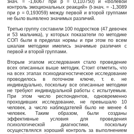
знач. = -1,6067 при
p
= 0,110750) и «Волевой
контроль эмоциональных реакций»
(t
-знач. = -1,3089
при
p
= 0,193059) между первой и второй группами
не было выявлено значимых различий.
Третью группу составили 100 подростков (47 девочек
и 53 мальчика), у которых показатели по методике
СОП были в пределах нормы и при этом по всем
шкалам методики имелись значимые различия с
первой и второй группами.
Вторым этапом исследования стало проведение
всех описанных выше методик. Стоит отметить, что
на всех этапах психодиагностическое исследование
проводилось в поточном ключе, т. е. не
индивидуально, поскольку все описанные методики
не требуют индивидуальной работы с испытуемым.
При этом число респондентов, одновременно
проходивших исследование, не превышало 10
человек, а число наблюдателей было не менее 4
человек. Таким образом, были созданы
эффективные условия для проведения
психологической диагностики, поскольку
осуществлялся хороший контроль за выполнением