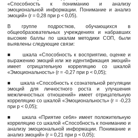
«Способность к пониманию и анализу
эмоциональной информации. Понимание и анализ
эмоций»
(r
= 0,28 при
p
< 0,05).
В группе подростков, обучающихся в
общеобразовательных учреждениях и набравших
высокие баллы по шкалам методики СОП, были
выявлены следующие связи:
■
шкала «Способность к восприятию, оценке и
выражению эмоций или же идентификация эмоций»
имеет отрицательную корреляцию со шкалой
«Эмоциональность»
(r
= -0,27 при
p
< 0,05);
■
шкала «Способность к сознательной регуляции
эмоций для личностного роста и улучшения
межличностных отношений» имеет отрицательную
корреляцию со шкалой «Эмоциональность»
(r
= -0,23
при
p
< 0,05);
■
шкала «Приятие себя» имеет положительную
корреляцию со шкалой «Способность к пониманию и
анализу эмоциональной информации. Понимание и
анализ эмоций»
(r
= 0,21 при
p
< 0,05);