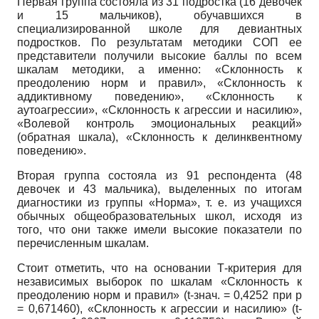
Первая группа состояла из
31
подростка
(16
девочек
и
15
мальчиков), обучавшихся в
специализированной школе для девиантных
подростков. По результатам методики СОП ее
представители получили высокие баллы по всем
шкалам методики, а именно: «Склонность к
преодолению норм и правил», «Склонность к
аддиктивному поведению», «Склонность к
аутоагрессии», «Склонность к агрессии и насилию»,
«Волевой контроль эмоциональных реакций»
(обратная шкала), «Склонность к делинквентному
поведению».
Вторая группа состояла из
91
респондента
(48
девочек и
43
мальчика), выделенных по итогам
диагностики из группы «Норма», т. е. из учащихся
обычных общеобразовательных школ, исходя из
того, что они также имели высокие показатели по
перечисленным шкалам.
Стоит отметить, что на основании
T
-критерия для
независимых выборок по шкалам «Склонность к
преодолению норм и правил»
(t
-знач. = 0,4252 при
p
= 0,671460), «Склонность к агрессии и насилию»
(t
-