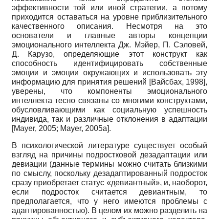
эффективности той или иной стратегии, а потому
приходится оставаться на уровне приблизительного
качественного описания. Несмотря на это
основатели и главные авторы концепции
эмоционального интеллекта Дж. Мэйер, П. Сэловей,
Д. Карузо, определяющие этот конструкт как
способность идентифицировать собственные
эмоции и эмоции окружающих и использовать эту
информацию для принятия решений
[
Вайсбах, 1998
]
,
уверены, что компоненты эмоционального
интеллекта тесно связаны со многими конструктами,
обусловливающими как социальную успешность
индивида, так и различные отклонения в адаптации
[
Mayer, 2005
;
Mayer, 2005а
]
.
В психологической литературе существует особый
взгляд на причины подростковой дезадаптации или
девиации (данные термины можно считать близкими
по смыслу, поскольку дезадаптированный подросток
сразу приобретает статус «девиантный», и, наоборот,
если подросток считается девиантным, то
предполагается, что у него имеются проблемы с
адаптированностью). В целом их можно разделить на