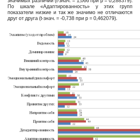
значимых различий
(t
-знач. = 1,066 при
p
= 0,288379).
По шкале «Адаптированность» у этих групп
показатели низкие и так же значимо не отличаются
друг от друга
(t
-знач. = -0,738 при
p
= 0,462079).