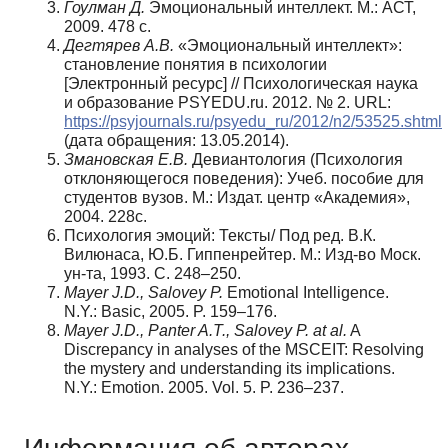
Гоулман Д.
Эмоциональный интеллект. М.: АСТ,
2009. 478 с.
Дегтярев А.В.
«Эмоциональный интеллект»:
становление понятия в психологии
[Электронный ресурс] // Психологическая наука
и образование PSYEDU.ru. 2012. № 2. URL:
https://psyjournals.ru/psyedu_ru/2012/n2/53525.shtml
(дата обращения: 13.05.2014).
Змановская Е.В.
Девиантология (Психология
отклоняющегося поведения): Учеб. пособие для
студентов вузов. М.: Издат. центр «Академия»,
2004. 228с.
Психология эмоций: Тексты/ Под ред. В.К.
Вилюнаса, Ю.Б. Гиппенрейтер. М.: Изд-во Моск.
ун-та, 1993. С. 248–250.
Mayer J.D., Salovey P.
Emotional Intelligence.
N.Y.: Basic, 2005. P. 159–176.
Mayer J.D., Panter A.T., Salovey P. at al.
A
Discrepancy in analyses of the MSCEIT: Resolving
the mystery and understanding its implications.
N.Y.: Emotion. 2005. Vol. 5. P. 236–237.