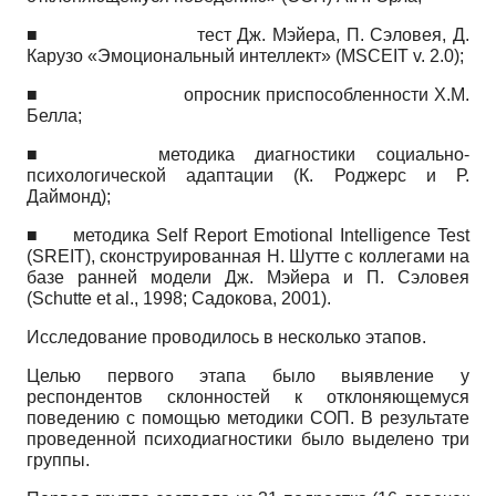
■
тест Дж. Мэйера, П. Сэловея, Д.
Карузо «Эмоциональный интеллект»
(MSCEIT v.
2.0);
■
опросник приспособленности Х.М.
Белла;
■
методика диагностики социально-
психологической адаптации (К. Роджерс и Р.
Даймонд);
■
методика
Self Report Emotional Intelligence Test
(SREIT),
сконструированная Н. Шутте с коллегами на
базе ранней модели Дж. Мэйера и П. Сэловея
(Schutte et al., 1998;
Садокова,
2001).
Исследование проводилось в несколько этапов.
Целью первого этапа было выявление у
респондентов склонностей к отклоняющемуся
поведению с помощью методики СОП. В результате
проведенной психодиагностики было выделено три
группы.