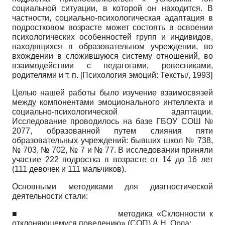
социальной ситуации, в которой он находится. В
частности, социально-психологическая адаптация в
подростковом возрасте может состоять в освоении
психологических особенностей групп и индивидов,
находящихся в образовательном учреждении, во
вхождении в сложившуюся систему отношений, во
взаимодействии с педагогами, ровесниками,
родителями и т. п.
[
Психология эмоций: Тексты/, 1993
]
Целью нашей работы было изучение взаимосвязей
между компонентами эмоционального интеллекта и
социально-психологической адаптации.
Исследование проводилось на базе ГБОУ СОШ №
2077, образованной путем слияния пяти
образовательных учреждений: бывших школ № 738,
№ 703, № 702, № 7 и № 77. В исследовании приняли
участие 222 подростка в возрасте от 14 до 16 лет
(111 девочек и 111 мальчиков).
Основными методиками для диагностической
деятельности стали:
■
методика «Склонности к
отклоняющемуся поведению» (СОП) А.Н. Орла;