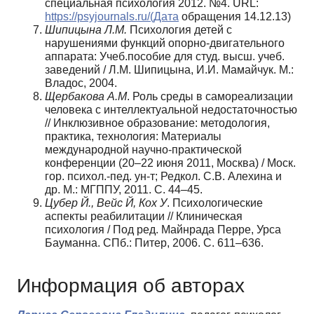
специальная психология 2012. №4. URL:
https://psyjournals.ru/(Дата
обращения 14.12.13)
Шипицына Л.М.
Психология детей с
нарушениями функций опорно-двигательного
аппарата: Учеб.пособие для студ. высш. учеб.
заведений / Л.М. Шипицына, И.И. Мамайчук. М.:
Владос, 2004.
Щербакова А.М
. Роль среды в самореализации
человека с интеллектуальной недостаточностью
// Инклюзивное образование: методология,
практика, технология: Материалы
международной научно-практической
конференции (20–22 июня 2011, Москва) / Моск.
гор. психол.-пед. ун-т; Редкол. С.В. Алехина и
др. М.: МГППУ, 2011. С. 44–45.
Цубер Й., Вейс Й, Кох У
. Психологические
аспекты реабилитации // Клиническая
психология / Под ред. Майнрада Перре, Урса
Бауманна. СПб.: Питер, 2006. С. 611–636.
Информация об авторах