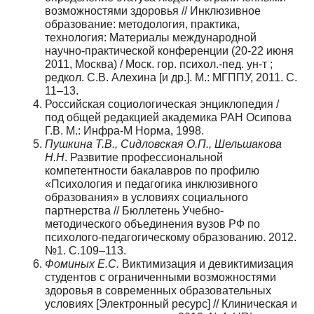
возможностями здоровья // Инклюзивное
образование: методология, практика,
технология: Материалы международной
научно-практической конференции (20-22 июня
2011, Москва) / Моск. гор. психол.-пед. ун-т ;
редкол. С.В. Алехина [и др.]. М.: МГППУ, 2011. С.
11–13.
Российская социологическая энциклопедия /
под общей редакцией академика РАН Осипова
Г.В. М.: Инфра-М Норма, 1998.
Пушкина Т.В., Сидловская О.П., Шельшакова
Н.Н
. Развитие профессиональной
компетентности бакалавров по профилю
«Психология и педагогика инклюзивного
образования» в условиях социального
партнерства // Бюллетень Учебно-
методического объединения вузов РФ по
психолого-педагогическому образованию. 2012.
№1. С.109–113.
Фоминых Е.С.
Виктимизация и девиктимизация
студентов с ограниченными возможностями
здоровья в современных образовательных
условиях [Электронный ресурс] // Клиническая и