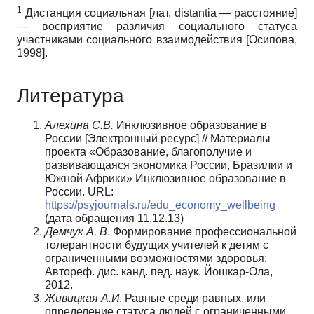
1
Дистанция социальная [лат.
distantia
— расстояние]
— восприятие различия социального статуса
участниками социального взаимодействия
[
Осипова,
1998
]
.
Литература
Алехина С.В.
Инклюзивное образование в
России [Электронный ресурс] // Материалы
проекта «Образование, благополучие и
развивающаяся экономика России, Бразилии и
Южной Африки» Инклюзивное образование в
России. URL:
https://psyjournals.ru/edu_economy_wellbeing
(дата обращения 11.12.13)
Демчук А. В
. Формирование профессиональной
толерантности будущих учителей к детям с
ограниченными возможностями здоровья:
Автореф. дис. канд. пед. наук. Йошкар-Ола,
2012.
Живицкая А.И
. Равные среди равных, или
определение статуса людей с ограниченными