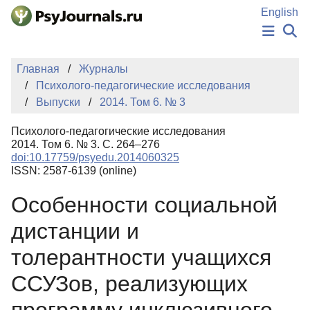
Перейти к основному содержанию
English
НОВОСТИ
Главная
Журналы
ИЗДАНИЯ
Психолого-педагогические исследования
АВТОРЫ
Выпуски
2014. Том 6. № 3
ПОДАТЬ РУКОПИСЬ
БАЗА ЗНАНИЙ
Психолого-педагогические исследования
КЛЮЧЕВЫЕ СЛОВА
2014. Том 6. № 3. С. 264–276
Регистрация
Вход
doi:10.17759/psyedu.2014060325
ISSN: 2587-6139 (online)
Особенности социальной
дистанции и
толерантности учащихся
ССУЗов, реализующих