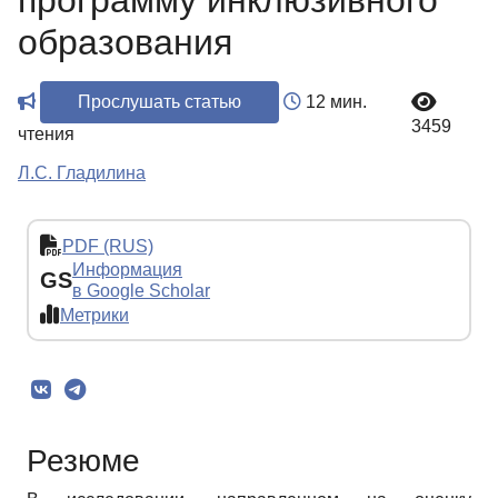
программу инклюзивного
образования
Прослушать статью
12 мин.
3459
чтения
Л.С. Гладилина
PDF (RUS)
Информация
GS
в Google Scholar
Метрики
Резюме