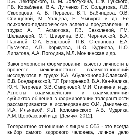
В.А. Лекторского, В. М. Золотухина, Е.Ф. Губского,
Г.В. Кораблева, В.А. Лутченко Г.У. Солдатова, Л.В.
Скворцова, А. В. Перцева, В.П. Бабинцева, О.В.
Свинцовой, М. Уолцера, Е. Ямбурга и др. Ее
психолого-педагогические аспекты представлены в
трудах А. Г. Асмолова, Г.В. Безюлевой, Г.М.
Шеламовой, О.Г. Шаврина, В.С. Чернявской, В.А.
Паниной, О.А. Беньковой, П.В. Степанова, Е.А.
Пугачева, А.В. Коржуева, Н.Ю. Кудзиева, Н.О.
Липатова, А.А. Погодина, М.Л. Мончинская и др.
Закономерности формирования качеств личности в
процессе межличностных взаимоотношений
исследуются в трудах К.А. Абульхановой-Славской,
Е.В. Бондаревской, Т.Г. Григорьевой, В.А. Кан-Калика,
Ю.Н. Петриева, З.В. Смирновой, М.И. Станкина, и др.
Аспекты взаимодействия и взаимовлияния
субъектов общения в формировании толерантности
рассматриваются в исследованиях О.И. Даниленко,
И.А. Ильяевой, Я.Л. Коломинского, А.В. Мудрика,
А.М. Щербаковой и др.
[
Демчук, 2012
]
.
Толерантное отношение к лицам с ОВЗ - это всегда
выбор самого здорового человека, личное дело