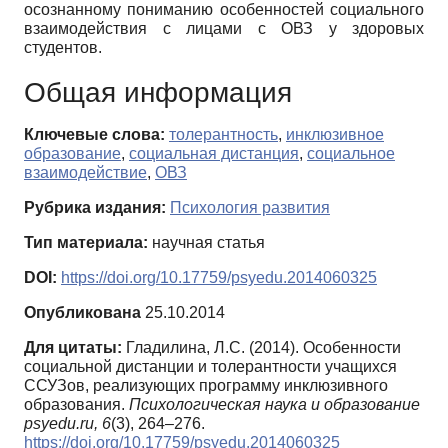
осознанному пониманию особенностей социального
взаимодействия с лицами с ОВЗ у здоровых
студентов.
Общая информация
Ключевые слова:
толерантность
,
инклюзивное
образование
,
социальная дистанция
,
социальное
взаимодействие
,
ОВЗ
Рубрика издания:
Психология развития
Тип материала:
научная статья
DOI:
https://doi.org/10.17759/psyedu.2014060325
Опубликована
25.10.2014
Для цитаты:
Гладилина, Л.С. (2014). Особенности
социальной дистанции и толерантности учащихся
ССУЗов, реализующих программу инклюзивного
образования.
Психологическая наука и образование
psyedu.ru,
6
(3), 264–276.
https://doi.org/10.17759/psyedu.2014060325