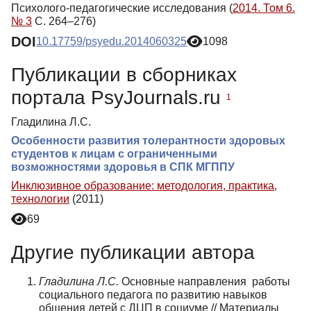
Психолого-педагогические исследования (
2014. Том 6.
№ 3
С. 264–276)
DOI
10.17759/psyedu.2014060325
1098
Публикации в сборниках
портала PsyJournals.ru
1
Гладилина Л.С.
Особенности развития толерантности здоровых
студентов к лицам с ограниченными
возможностями здоровья в СПК МГППУ
Инклюзивное образование: методология, практика,
технологии
(2011)
69
Другие публикации автора
Гладилина Л.С.
Основные направления работы
социального педагога по развитию навыков
общения детей с ДЦП в социуме // Материалы