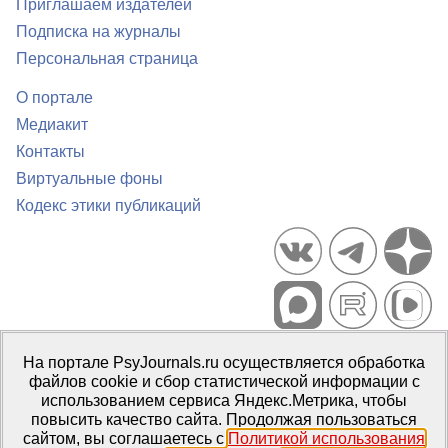
Приглашаем издателей
Подписка на журналы
Персональная страница
О портале
Медиакит
Контакты
Виртуальные фоны
Кодекс этики публикаций
Портал психологических изданий PsyJournals.ru, 2007–2026
На портале PsyJournals.ru осуществляется обработка
Правила использования материалов
файлов cookie и сбор статистической информации с
Свидетельство регистрации СМИ
Эл № ФС77-66447 от 14 июля
использованием сервиса Яндекс.Метрика, чтобы
2016 г.
повысить качество сайта. Продолжая пользоваться
сайтом, вы соглашаетесь с
Политикой использования
Издатель:
ФГБОУ ВО МГППУ