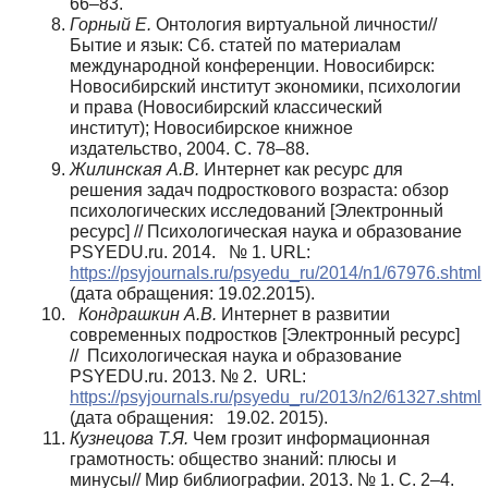
66–83.
Горный Е.
Онтология виртуальной личности//
Бытие и язык: Сб. статей по материалам
международной конференции. Новосибирск:
Новосибирский институт экономики, психологии
и права (Новосибирский классический
институт); Новосибирское книжное
издательство, 2004. С. 78–88.
Жилинская А.В.
Интернет как ресурс для
решения задач подросткового возраста: обзор
психологических исследований [Электронный
ресурс] // Психологическая наука и образование
PSYEDU.ru. 2014. № 1. URL:
https://psyjournals.ru/psyedu_ru/2014/n1/67976.shtml
(дата обращения: 19.02.2015).
Кондрашкин А.В.
Интернет в развитии
современных подростков [Электронный ресурс]
// Психологическая наука и образование
PSYEDU.ru. 2013. № 2. URL:
https://psyjournals.ru/psyedu_ru/2013/n2/61327.shtml
(дата обращения: 19.02. 2015).
Кузнецова Т.Я.
Чем грозит информационная
грамотность: общество знаний: плюсы и
минусы// Мир библиографии. 2013. № 1. С. 2–4.