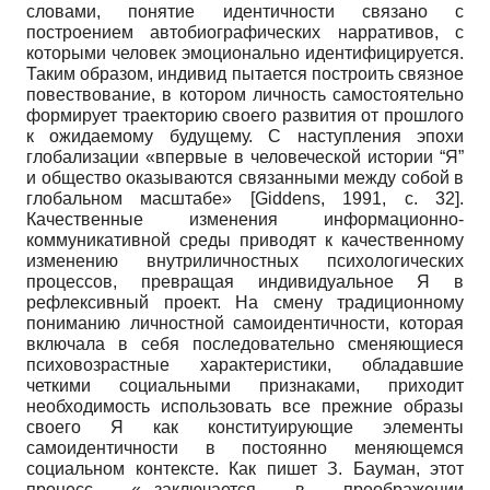
словами, понятие идентичности связано с
построением автобиографических нарративов, с
которыми человек эмоционально идентифицируется.
Таким образом, индивид пытается построить связное
повествование, в котором личность самостоятельно
формирует траекторию своего развития от прошлого
к ожидаемому будущему. С наступления эпохи
глобализации «впервые в человеческой истории “Я”
и общество оказываются связанными между собой в
глобальном масштабе»
[
Giddens, 1991
, с. 32]
.
Качественные изменения информационно­
коммуникативной среды приводят к качественному
изменению внутриличностных психологических
процессов, превращая индивидуальное Я в
рефлексивный проект. На смену традиционному
пониманию личностной самоидентичности, которая
включала в себя последовательно сменяющиеся
психовозрастные характеристики, обладавшие
четкими социальными признаками, приходит
необходимость использовать все прежние образы
своего Я как конституирующие элементы
самоидентичности в постоянно меняющемся
социальном контексте. Как пишет З. Бауман, этот
процесс «...заключается в преображении