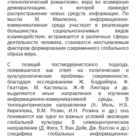
«технологический романтизм», вера во всемирную
демократизацию, к которой приведет
распространение новых средств информации. По
мысли М. Маклюэна, информационно-
коммуникативная среда участвует в реализации
большинства социально­значимых видов
взаимодействия, встраивается в различные сферы
деятельности человека, становится неотъемлемым
фактором формирования современного глобального
образа мира.
С позиций постмодернистского подхода,
появившегося как ответ на политические и
культурологические проблемы современности,
благодаря исследованиям Ж. Бодрийяра, Ф.
Гваттари, М. Кастельса, Ж.-Ф. Лиотара и др.
выделяются иные направления в изучении
информационно-коммуникативной среды. В
техноцентрическом направлении (А. Моль, Н.Б.
Кириллова, В.М. Розин, И.Н. Розина и др.) она
понимается как одно из важных условий эволюции
глобальной культуры. В семиоцентрическом
направлении (Д. Фиск, Т. Ван Дейк, Дж. Ватсон и др.)
специфика глобальных информационно-