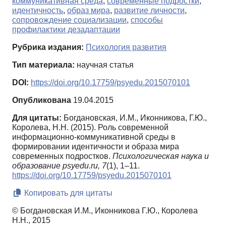
коммуникативная среда
,
современные подростки
,
идентичность
,
образ мира
,
развитие личности
,
сопровождение социализации
,
способы
профилактики дезадаптации
Рубрика издания:
Психология развития
Тип материала:
научная статья
DOI:
https://doi.org/10.17759/psyedu.2015070101
Опубликована
19.04.2015
Для цитаты:
Богдановская, И.М., Иконникова, Г.Ю.,
Королева, Н.Н. (2015). Роль современной
информационно-коммуникативной среды в
формировании идентичности и образа мира
современных подростков.
Психологическая наука и
образование psyedu.ru,
7
(1), 1–11.
https://doi.org/10.17759/psyedu.2015070101
Копировать для цитаты
© Богдановская И.М., Иконникова Г.Ю., Королева
Н.Н., 2015