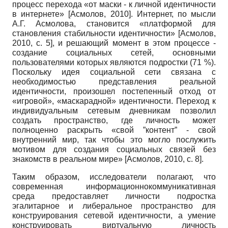
процесс перехода «от маски - к личной идентичности
в интернете»
[
Асмолов, 2010
]
. Интернет, по мысли
А.Г. Асмолова, становится «платформой для
становления стабильности идентичности»
[
Асмолов,
2010
, с. 5]
, и решающий момент в этом процессе -
создание социальных сетей, основными
пользователями которых являются подростки (71 %).
Поскольку идея социальной сети связана с
необходимостью представления реальной
идентичности, произошел постепенный отход от
«игровой», «маскарадной» идентичности. Переход к
индивидуальным сетевым дневникам позволил
создать пространство, где личность может
полноценно раскрыть «свой ”контент” - свой
внутренний мир, так чтобы это могло послужить
мотивом для создания социальных связей без
знакомств в реальном мире»
[
Асмолов, 2010
, с. 8]
.
Таким образом, исследователи полагают, что
современная информационно­коммуникативная
среда предоставляет личности подростка
эгалитарное и либеральное пространство для
конструирования сетевой идентичности, а умение
конструировать виртуальную личность