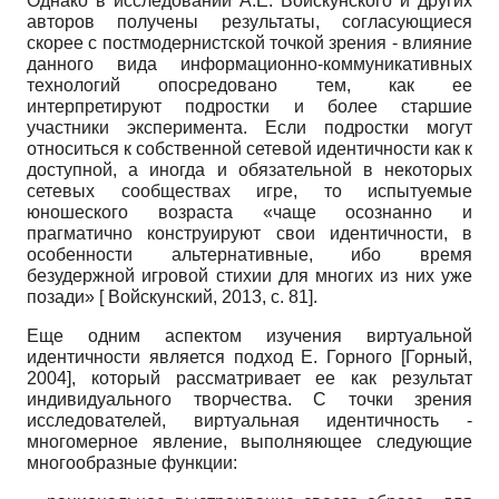
Однако в исследовании А.Е. Войскунского и других
авторов получены результаты, согласующиеся
скорее с постмодернистской точкой зрения - влияние
данного вида информационно-коммуникативных
технологий опосредовано тем, как ее
интерпретируют подростки и более старшие
участники эксперимента. Если подростки могут
относиться к собственной сетевой идентичности как к
доступной, а иногда и обязательной в некоторых
сетевых сообществах игре, то испытуемые
юношеского возраста «чаще осознанно и
прагматично конструируют свои идентичности, в
особенности альтернативные, ибо время
безудержной игровой стихии для многих из них уже
позади»
[
Войскунский, 2013
, с. 81]
.
Еще одним аспектом изучения виртуальной
идентичности является подход Е. Горного
[
Горный,
2004
]
, который рассматривает ее как результат
индивидуального творчества. С точки зрения
исследователей, виртуальная идентичность -
многомерное явление, выполняющее следующие
многообразные функции: