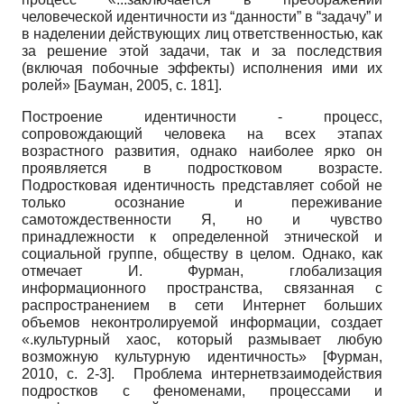
человеческой идентичности из “данности” в “задачу” и
в наделении действующих лиц ответственностью, как
за решение этой задачи, так и за последствия
(включая побочные эффекты) исполнения ими их
ролей»
[
Бауман, 2005
, с. 181]
.
Построение идентичности - процесс,
сопровождающий человека на всех этапах
возрастного развития, однако наиболее ярко он
проявляется в подростковом возрасте.
Подростковая идентичность представляет собой не
только осознание и переживание
самотождественности Я, но и чувство
принадлежности к определенной этнической и
социальной группе, обществу в целом. Однако, как
отмечает И. Фурман, глобализация
информационного пространства, связанная с
распространением в сети Интернет больших
объемов неконтролируемой информации, создает
«.культурный хаос, который размывает любую
возможную культурную идентичность»
[
Фурман,
2010
, с. 2-3]
. Проблема интернет­взаимодействия
подростков с феноменами, процессами и