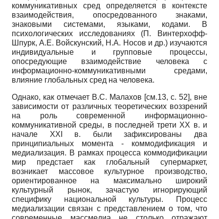
коммуникативных сред определяется в контексте
взаимодействия, опосредованного знаками,
знаковыми системами, языками, кодами. В
психологических исследованиях (П. Винтерхофф-
Шпурк, А.Е. Войскунский, Н.А. Носов и др.) изучаются
индивидуальные и групповые процессы,
опосредующие взаимодействие человека с
информационно-коммуникативными средами,
влияние глобальных сред на человека.
Однако, как отмечает В.С. Малахов [см.13, с. 52], вне
зависимости от различных теоретических воззрений
на роль современной информационно-
коммуникативной среды, в последней трети ХХ в. и
начале XXI в. были зафиксированы два
принципиальных момента - коммодификация и
медиализация. В рамках процесса коммодификации
мир предстает как глобальный супермаркет,
возникает массовое культурное производство,
ориентированное на максимально широкий
культурный рынок, зачастую игнорирующий
специфику национальной культуры. Процесс
медиализации связан с представлением о том, что
современные массмедиа не столько отражают