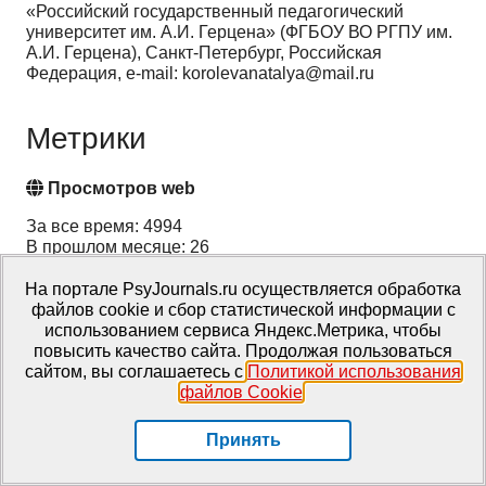
«Российский государственный педагогический
университет им. А.И. Герцена» (ФГБОУ ВО РГПУ им.
А.И. Герцена), Санкт-Петербург, Российская
Федерация, e-mail: korolevanatalya@mail.ru
Метрики
Просмотров web
За все время: 4994
В прошлом месяце: 26
В текущем месяце: 7
На портале PsyJournals.ru осуществляется обработка
файлов cookie и сбор статистической информации с
Скачиваний PDF
использованием сервиса Яндекс.Метрика, чтобы
повысить качество сайта. Продолжая пользоваться
За все время: 2683
сайтом, вы соглашаетесь с
Политикой использования
В прошлом месяце: 5
файлов Cookie
.
В текущем месяце: 3
Принять
Всего
За все время: 7677