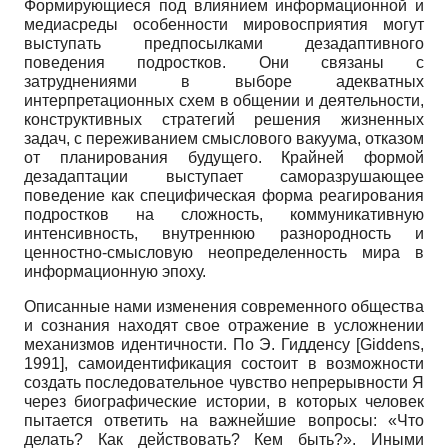
Формирующиеся под влиянием информационной и
медиасреды особенности мировосприятия могут
выступать предпосылками дезадаптивного
поведения подростков. Они связаны с
затруднениями в выборе адекватных
интерпретационных схем в общении и деятельности,
конструктивных стратегий решения жизненных
задач, с переживанием смыслового вакуума, отказом
от планирования будущего. Крайней формой
дезадаптации выступает саморазрушающее
поведение как специфическая форма реагирования
подростков на сложность, коммуникативную
интенсивность, внутреннюю разнородность и
ценностно-смысловую неопределенность мира в
информационную эпоху.
Описанные нами изменения современного общества
и сознания находят свое отражение в усложнении
механизмов идентичности. По Э. Гидденсу
[
Giddens,
1991
]
, самоидентификация состоит в возможности
создать последовательное чувство непрерывности Я
через биографические истории, в которых человек
пытается ответить на важнейшие вопросы: «Что
делать? Как действовать? Кем быть?». Иными