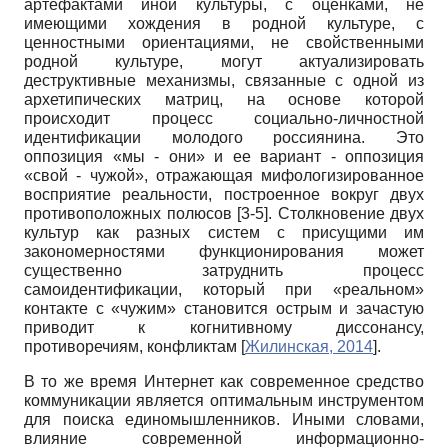
артефактами иной культуры, с оценками, не
имеющими хождения в родной культуре, с
ценностными ориентациями, не свойственными
родной культуре, могут актуализировать
деструктивные механизмы, связанные с одной из
архетипических матриц, на основе которой
происходит процесс социально-личностной
идентификации молодого россиянина. Это
оппозиция «мы - они» и ее вариант - оппозиция
«свой - чужой», отражающая мифологизированное
восприятие реальности, построенное вокруг двух
противоположных полюсов [3-5]. Столкновение двух
культур как разных систем с присущими им
закономерностями функционирования может
существенно затруднить процесс
самоидентификации, который при «реальном»
контакте с «чужим» становится острым и зачастую
приводит к когнитивному диссонансу,
противоречиям, конфликтам
[
Жилинская, 2014
]
.
В то же время Интернет как современное средство
коммуникации является оптимальным инструментом
для поиска единомышленников. Иными словами,
влияние современной информационно-