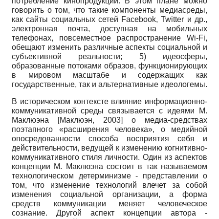
потребление кинопродукции. В этом плане можно
говорить о том, что такие компоненты медиасреды,
как сайты социальных сетей
Facebook, Twitter
и др.,
электронная почта, доступная на мобильных
телефонах, повсеместное распространение
Wi-Fi,
обещают изменить различные аспекты социальной и
субъективной реальности; 5) идеосферы,
образованные потоками образов, функционирующих
в мировом масштабе и содержащих как
государственные, так и альтернативные идеологемы.
В историческом контексте влияние информационно-
коммуникативной среды связывается с идеями М.
Маклюэна
[
Маклюэн, 2003
]
о медиа-средствах
поэтапного «расширения человека», о медийной
опосредованности способа восприятия себя и
действительности, ведущей к изменению когнитивно-
коммуникативного стиля личности. Один из аспектов
концепции М. Маклюэна состоит в так называемом
технологическом детерминизме - представлении о
том, что изменение технологий влечет за собой
изменения социальной организации, а форма
средств коммуникации меняет человеческое
сознание. Другой аспект концепции автора -