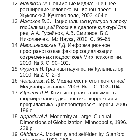
Маклюэн М.
Понимание медиа: Внешнее
расширение человека. М.: Канон-пресс-Ц;
Жуковский: Кучково поле, 2003. 464 с.
Малахов В.С.
Национальная культура в эпоху
глобализации// Россия в диалоге культур/ Отв.
ред. А.А. Гусейнов, А.В. Смирнов, Б.О.
Николаичев. М.: Наука, 2010. С. 36–65.
Марцинковская Т.Д.
Информационное
пространство как фактор социализации
современных подростков// Мир психологии.
2010. № 3. С. 90–102.
Фурман И.
Границы научности// Культиватор.
2010. № 2. С. 2–3.
Челышева И.В.
Медиатекст и его прочтение//
Медиаобразование. 2006. № 1. С. 102–104.
Юрьева Л.Н.
Компьютерная зависимость:
формирование, диагностика, коррекция и
профилактика. Днепропетровск: Пороги, 2006.
196 с.
Appadurai A.
Modernity at Large: Cultural
Dimensions of Globalization. Minneapolis, 1996.
229 р.
Giddens A.
Modernity and self-idenlity. Stanford