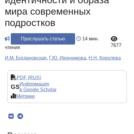
идентичности и образа
мира современных
подростков
Прослушать статью
14 мин.
7677
чтения
И.М. Богдановская
,
Г.Ю. Иконникова
,
Н.Н. Королева
PDF (RUS)
Информация
GS
в Google Scholar
Метрики