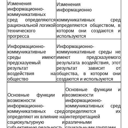
Изменения
Изменения
информационно­
информационно­
коммуникативных
сред определяются
коммуникативных сред
рациональной логикой
определяются обществом, в
технического
котором они создаются и
прогресса
используются
Информационно-
Информационно-
коммуникативные
коммуникативные среды не
среды имеют
имеют предсказуемого
предсказуемый
результата воздействия, этот
результат
результат зависит от
воздействия на
общества, в котором они
общество
создаются и используются
Основные функции и
Основные функции и
возможности
возможности
информационно-
информационно-
коммуникативных сред
коммуникативных сред
определяются их
определяют их влияние на
интерпретацией
социокультурную и
различными
субъективную реальность
социальными группами