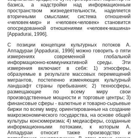
базиса, а надстройки над информационным
пространством жизнедеятельности, наделяется
вторичными смыслами; система отношений
«человек-мир» и «человек-человек» становится
опосредованной отношениями «человек-машина»
[
Appadurai, 1996
]
.
С позиции концепции культурных потоков А.
Аппадураи
[
Appadurai, 1996
]
можно говорить о пяти
измерениях современной глобальной
информационно-коммуникативной среды. Эти
измерения включают в себя: 1) этносферы,
образуемые в результате массовых перемещений
мигрантов, постепенно изменяющих культурный
ландшафт страны пребывания; 2) техносферы,
размещающие по всему миру свои
производственные мощности и торговые центры; 3)
финансовые сферы - валютные и товарно-сырьевые
биржи по всему миру, ориентированные на создание
макроэкономического государства, на основе общей
культуры консюмеризма; 4) медиасферы, созданные
информационными потоками, к которым А.
Аппадураи относит также производство и