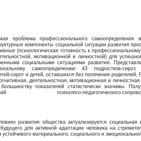
мая проблема профессионального самоопределения в 
руктурные компоненты социальной ситуации развития про
ктивные (психологическая готовность к профессиональном
деятельностной, мотивационной и личностной) для успешн
ренными социальными ситуациями развития. Представл
иональному самоопределению 43 подростков-сиро
тей-сирот и детей, оставшихся без попечения родителей, 
огнитивная, деятельностная, мотивационная и личностная 
 большинству показателей статистически значимы. Пол
ехнологий психолого-педагогического сопровожде
ловиях развития общества актуализируется социальная 
будущего для активной адаптации человека на стремит
 устойчивого материального, социального и эмоциональног