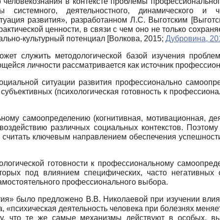
о человекознания в контексте проблемы профессиональног
ы системного, деятельностного, динамического и че
туация развития», разработанном Л.С. Выготским
[
Выготс
актической ценности, в связи с чем оно не только сохран
ально-культурный потенциал
[
Волкова, 2015
;
Дубровина, 20
ожет служить методологической базой изучения пробле
щейся личности рассматривается как источник профессио
 социальной ситуации развития профессионально самоопр
и субъективных (психологическая готовность к профессио
ьному самоопределению (когнитивная, мотивационная, дея
 воздействию различных социальных контекстов. Поэтому
считать ключевым направлением обеспечения успешност
логической готовности к профессиональному самоопреде
оторых под влиянием специфических, часто негативных 
самостоятельного профессионального выбора.
ия» было предложено В.В. Николаевой при изучении влия
ва, «психическая деятельность человека при болезнях меняет
му, что те же самые механизмы действуют в особых, в