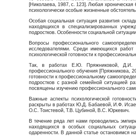
[
Николаева, 1987
, с. 123]
. Любая хроническая 
психологически особые жизненные обстоятель
Особая социальная ситуация развития склады
находящихся в специализированных учрежд
подростков. Особенности социальной ситуаци
Вопросы профессионального самоопределе
исследователями. Среди имеющихся работ 
психологической готовности к профессиональ
Так, в работах Е.Ю. Пряжниковой, Д.И.
профессионального обучения
[
Пряжникова, 2
готовности к профессиональному самоопреде
подростков с разной семейной ситуацией р
посвящены изучению профессионального сам
Важные аспекты психологической готовнос
раскрыты в работах Ю.Д. Бабаевой, И.Ф. Исаев
О.С. Тоистевой, Т.В. Цубиной, В.С. Юркевич.
В течение ряда лет нами проводились эмпир
находящихся в особых социальных ситуаци
одаренности. В данной статье остановимся н