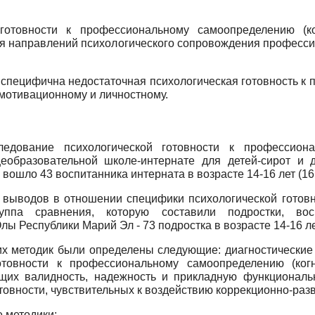
готовности к профессиональному самоопределению (ког
ия направлений психологического сопровождения професс
т специфична недостаточная психологическая готовность 
 мотивационному и личностному.
дование психологической готовности к профессионал
бразовательной школе-интернате для детей-сирот и д
ошло 43 воспитанника интерната в возрасте 14-16 лет (16 
 выводов в отношении специфики психологической готов
руппа сравнения, которую составили подростки, в
 Республики Марий Эл - 73 подростка в возрасте 14-16 лет
их методик были определены следующие: диагностические
отовности к профессиональному самоопределению (когни
ющих валидность, надежность и прикладную функциональн
отовности, чувствительных к воздействию коррекционно-ра
 методики: