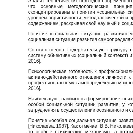
Анализ теоретических подходов современног
что основные методологические принцип
сконцентрированы в понятии «социальная си
уровнем эвристичности, методологической и пр
содержанием, раскрывая свой научный и соци
Понятие «социальная ситуация развития» м
социальная ситуация развития самоопределяю
Соответственно, содержательную структуру
систему объективных (социальный контекст) 
2016
]
.
Психологическая готовность к профессионал
активно-действенного отношения личности к
профессиональному самоопределению можно 
2016
]
.
Наибольшую значимость формирование психо
особой социальной ситуации развития, у к
затруднения в осуществлении осознанного и 
Понятие «особая социальная ситуация развит
[
Николаева, 1987
]
. Как отмечает В.В. Николае
то особые психические механизмы, а пото