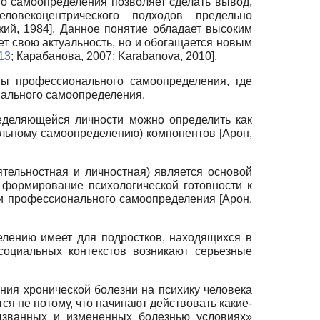
о самоопределения позволяет сделать вывод,
ловекоцентрического подходов предельно
кий, 1984
]
. Данное понятие обладает высоким
яет свою актуальность, но и обогащается новым
13
;
Карабанова, 2007
;
Karabanova, 2010
]
.
мы профессионального самоопределения, где
нального самоопределения.
еделяющейся личности можно определить как
нальному самоопределению) компонентов
[
Арон,
тельностная и личностная) является основой
 формирование психологической готовности к
и профессионального самоопределения
[
Арон,
лению имеет для подростков, находящихся в
социальных контекстов возникают серьезные
ния хронической болезни на психику человека
ся не потому, что начинают действовать какие-
ызванных и измененных болезнью условиях»