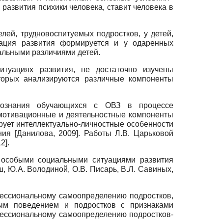
развития психики человека, ставит человека в
лей, трудновоспитуемых подростков, у детей,
уация развития формируется и у одаренных
альными различиями детей.
туациях развития, не достаточно изучены
торых анализируются различные компоненты
осознания обучающихся с ОВЗ в процессе
-мотивационные и деятельностные компоненты
ирует интеллектуально-личностные особенности
ения
[
Данилова, 2009
]
. Работы Л.В. Царьковой
12
]
.
 особыми социальными ситуациями развития
ш, Ю.А. Володиной, О.В. Писарь, В.Л. Савиных,
фессиональному самоопределению подростков,
ным поведением и подростков с признаками
офессиональному самоопределению подростков-