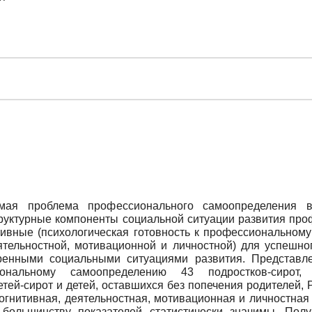
мая проблема профессионального самоопределения в 
руктурные компоненты социальной ситуации развития про
ктивные (психологическая готовность к профессиональном
деятельностной, мотивационной и личностной) для успешн
ренными социальными ситуациями развития. Представл
иональному самоопределению 43 подростков-сиро
тей-сирот и детей, оставшихся без попечения родителей, 
огнитивная, деятельностная, мотивационная и личностная 
 большинству показателей статистически значимы. Пол