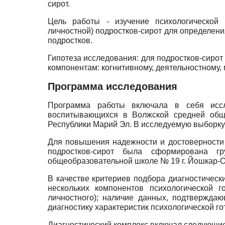
сирот.
Цель работы - изучение психологической 
личностной) подростков-сирот для определен
подростков.
Гипотеза исследования: для подростков-сиро
компонентам: когнитивному, деятельностному,
Программа исследования
Программа работы включала в себя иссле
воспитывающихся в Волжской средней общео
Республики Марий Эл. В исследуемую выборку в
Для повышения надежности и достоверности
подростков-сирот была сформирована г
общеобразовательной школе № 19 г. Йошкар-Олы
В качестве критериев подбора диагностическ
нескольких компонентов психологической г
личностного); наличие данных, подтвержда
диагностику характеристик психологической г
Диагностический комплекс включал следующие