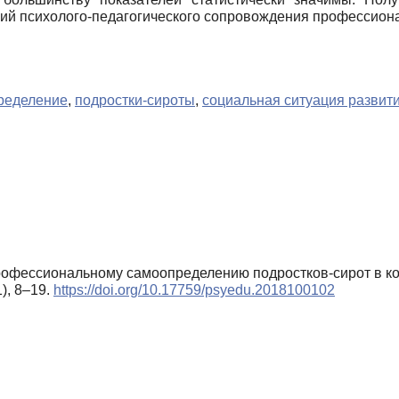
гий психолого-педагогического сопровождения профессион
ределение
,
подростки-сироты
,
социальная ситуация развит
 профессиональному самоопределению подростков-сирот в ко
1), 8–19.
https://doi.org/10.17759/psyedu.2018100102