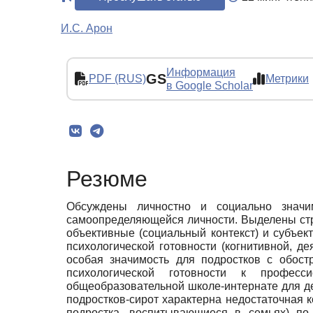
И.С. Арон
Информация
GS
PDF (RUS)
Метрики
в Google Scholar
Резюме
Обсуждены личностно и социально значи
самоопределяющейся личности. Выделены ст
объективные (социальный контекст) и субъе
психологической готовности (когнитивной, 
особая значимость для подростков с обост
психологической готовности к професс
общеобразовательной школе-интернате для де
подростков-сирот характерна недостаточная к
подростка, воспитывающиеся в семьях) по