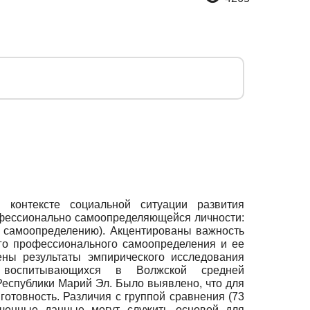
контексте социальной ситуации развития
фессионально самоопределяющейся личности:
у самоопределению). Акцентированы важность
ого профессионального самоопределения и ее
ены результаты эмпирического исследования
т, воспитывающихся в Волжской средней
Республики Марий Эл. Было выявлено, что для
готовность. Различия с группой сравнения (73
ученные данные могут служить основой для