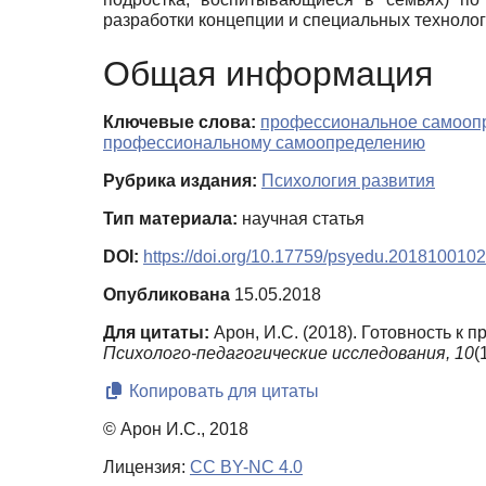
разработки концепции и специальных техноло
Общая информация
Ключевые слова:
профессиональное самооп
профессиональному самоопределению
Рубрика издания:
Психология развития
Тип материала:
научная статья
DOI:
https://doi.org/10.17759/psyedu.2018100102
Опубликована
15.05.2018
Для цитаты:
Арон, И.С. (2018). Готовность к
Психолого-педагогические исследования,
10
(
Копировать для цитаты
© Арон И.С., 2018
Лицензия:
CC BY-NC 4.0