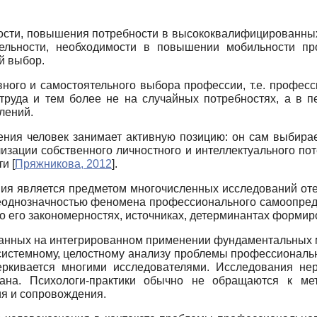
ости, повышения потребности в высококвалифицированных 
ельности, необходимости в повышении мобильности пр
й выбор.
ивного и самостоятельного выбора профессии, т.е. профес
труда и тем более не на случайных потребностях, а в п
лений.
ния человек занимает активную позицию: он сам выбира
зации собственного личностного и интеллектуального по
ти
[
Пряжникова, 2012
]
.
я является предметом многочисленных исследований оте
неоднозначностью феномена профессионального самоопред
о его закономерностях, источниках, детерминантах формир
ованных на интегрированном применении фундаментальных 
 системному, целостному анализу проблемы профессиональн
еркивается многими исследователями. Исследования нер
лана. Психологи-практики обычно не обращаются к ме
ия и сопровождения.