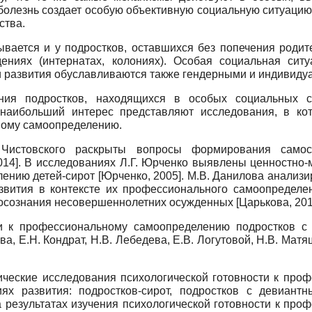
болезнь создает особую объективную социальную ситуацию 
ства.
вается и у подростков, оставшихся без попечения родите
ениях (интернатах, колониях). Особая социальная сит
и развития обуславливаются также гендерными и индивиду
ния подростков, находящихся в особых социальных си
наибольший интерес представляют исследования, в ко
ному самоопределению.
 Чистовского раскрыты вопросы формирования сам
014
]
. В исследованиях Л.Г. Юрченко выявлены ценностно
лению детей-сирот
[
Юрченко, 2005
]
. М.В. Данилова анализ
азвития в контексте их профессионального самоопредел
осознания несовершеннолетних осужденных
[
Царькова, 20
ти к профессиональному самоопределению подростков с
а, Е.Н. Кондрат, Н.В. Лебедева, Е.В. Логутовой, Н.В. Матя
ические исследования психологической готовности к про
ях развития: подростков-сирот, подростков с девиант
а результатах изучения психологической готовности к пр