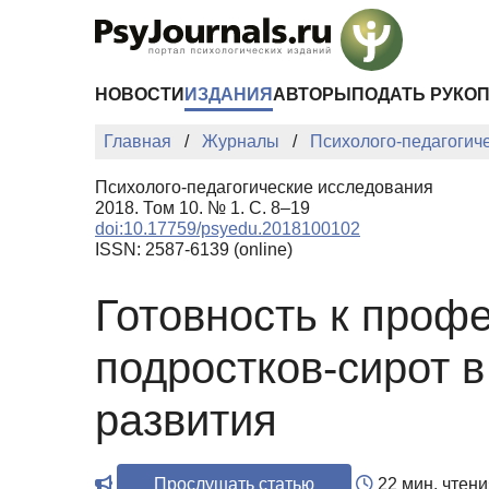
Перейти к основному содержанию
НОВОСТИ
ИЗДАНИЯ
АВТОРЫ
ПОДАТЬ РУКО
Главная
Журналы
Психолого-педагогич
Психолого-педагогические исследования
2018. Том 10. № 1. С. 8–19
doi:10.17759/psyedu.2018100102
ISSN: 2587-6139 (online)
Готовность к про
подростков-сирот в
развития
Прослушать статью
22 мин. чтени