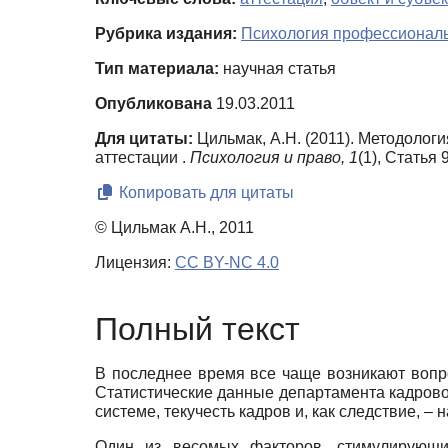
Рубрика издания:
Психология профессиональ
Тип материала:
научная статья
Опубликована
19.03.2011
Для цитаты:
Цильмак, А.Н. (2011). Методоло
аттестации .
Психология и право,
1
(1), Статья 
Копировать для цитаты
© Цильмак А.Н., 2011
Лицензия:
CC BY-NC 4.0
Полный текст
В последнее время все чаще возникают вопр
Статистические данные департамента кадров
системе, текучесть кадров и, как следствие, 
Один из весомых факторов, стимулирующих