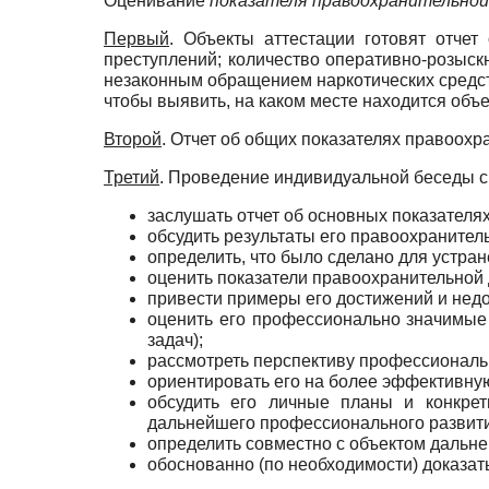
Оценивание
показателя правоохранительно
Первый
. Объекты аттестации готовят отчет
преступлений; количество оперативно-розыс
незаконным обращением наркотических средств
чтобы выявить, на каком месте находится объе
Второй
. Отчет об общих показателях правоохр
Третий
. Проведение индивидуальной беседы с 
заслушать отчет об основных показателя
обсудить результаты его правоохранител
определить, что было сделано для устра
оценить показатели правоохранительной 
привести примеры его достижений и нед
оценить его профессионально значимые
задач);
рассмотреть перспективу профессиональн
ориентировать его на более эффективну
обсудить его личные планы и конкре
дальнейшего профессионального развити
определить совместно с объектом дальн
обоснованно (по необходимости) доказат