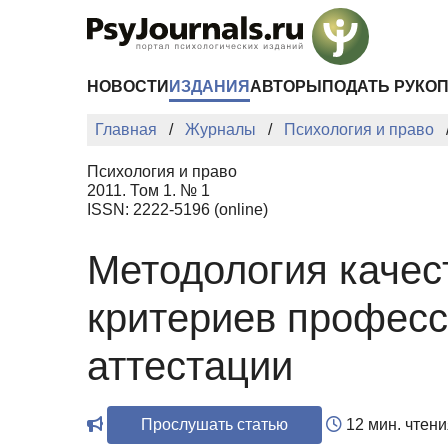
Перейти к основному содержанию
НОВОСТИ
ИЗДАНИЯ
АВТОРЫ
ПОДАТЬ РУКО
Главная
Журналы
Психология и право
Психология и право
2011. Том 1. № 1
ISSN: 2222-5196 (online)
Методология качес
критериев професс
аттестации
Прослушать статью
12 мин. чтени