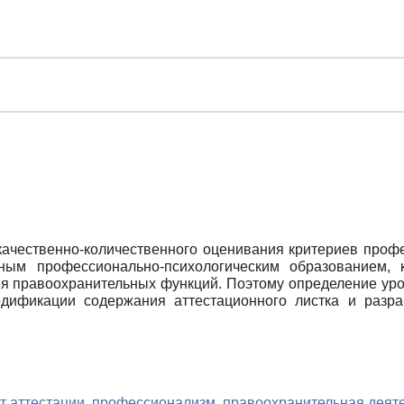
 качественно-количественного оценивания критериев проф
ым профессионально-психологическим образованием, к
ия правоохранительных функций. Поэтому определение уро
дификации содержания аттестационного листка и разра
кт аттестации
,
профессионализм
,
правоохранительная деят