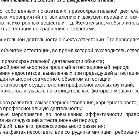
й деятельности
состоит из определенных этапов.
 о собственных показателях правоохранительной деятел
кных мероприятий по выявлению и документированию тяжки
, психотропных веществ и т. д. Желательно, чтобы эти по
кт аттестации по сравнению с коллегами.
анительной деятельности объекта аттестации. Его проверяет
объектом аттестации, во время которой руководитель отдел
х правоохранительной деятельности объекта;
ьной деятельности за прошлый аттестационный период;
нения недостатков, выявленных при предыдущей аттестации
деятельности совместно с объектом аттестации;
остатков при осуществлении профессиональных функций;
 качества и указать на отрицательные (которые мешают
ого развития, самосовершенствования, карьерного роста;
ю профессиональную деятельность;
тные мероприятия по повышению эффективности правоо
я на следующий аттестационный период;
ейший план его профессионального развития;
ь на фактах несоответствие сотрудника милиции требовани