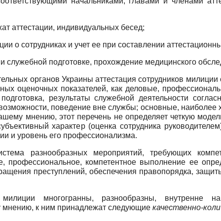
соответствующими начальниками, главами и членами атте
жат аттестации, индивидуальных бесед;
ии о сотрудниках и учет ее при составлении аттестационны
й и служебной подготовке, прохождение медицинского обсл
тельных органов Украины аттестация сотрудников милиции
вных оценочных показателей, как деловые, профессиональ
 подготовка, результаты служебной деятельности соглас
озможности, поведение вне службы; основные, наиболее 
 нашему мнению, этот перечень не определяет четкую моде
убъективный характер (оценка сотрудника руководителем
ции и уровень его профессионализма.
истема разнообразных мероприятий, требующих компете
ое, профессиональное, компетентное выполнение ее опре
ащения преступлений, обеспечения правопорядка, защиты
 милиции многогранны, разнообразны, внутренне н
у мнению, к ним принадлежат следующие
качественно-кол