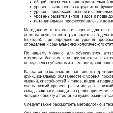
общий показатель правоохранительной де
уровень выполнения сотрудником функц
уровень профессиональной и специально
уровень развития типов, видов и подвид
потенциальные профессиональные возмо
Методология и технология оценки для всех э
должны осуществлять руководитель отдела (
(секторе). При определении уровня профес
определении социально-психологического стат
По нашему мнению, для
объективной
аттес
итоговым бланком они прилагаются к аттес
определены субъектами аттестации, заполняет
Качественно-количественная оценка критер
функциональных обязанностей; уровня профе
умений, способностей и типов, видов и подви
очень низкий уровень развития; два – низки
складываются и находится среднеарифметичес
четырех объекту аттестации нужно развиватьс
Следует также рассмотреть методологию и те