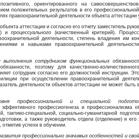
озитивного, ориентированного на самосовершенствов
ием положительных результатов в его профессиональной
телях правоохранительной деятельности объекта аттестации
объекта аттестации и согласно его отчету заместитель руко
й) и
процессуального
(качественный критерий). Процесс
воохранительной деятельности, степень владения им ко
ениями и навыками правоохранительной деятельности.
ня выполнения сотрудником функциональных обязаннос
бязанности, поэтому для качественно-количественно
яет сотрудник согласно его должностной инструкции. Этот
илиции при осуществлении правоохранительной деятел
азатель деятельности объектов аттестации не может быть
ровня профессиональной и специальной подгото
 эффективного профессиогенеза и профессионализма объ
й, тактико-специальной, социально-гуманитарной подгот
дготовки, а также руководитель отдела (отделение) и его 
 отметив успехи в обучении.
развития профессионально значимых особенностей и сво