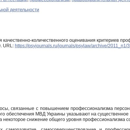
ной деятельности
гия качественно-количественного оценивания критериев пр
9. URL:
https://psyjournals.ru/journals/psylaw/archive/2011_n1/
осы, связанные с повышением профессионализма персона
ого обеспечения МВД Украины указывают на существенное
– на некоторое снижение общего уровня профессионализма с
 саморазвитие, самосовершенствование и профессион