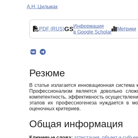
А.Н. Цильмак
Информация
GS
PDF (RUS)
Метрики
в Google Scholar
Резюме
В статье излагается инновационная система
Профессионализм является довольно сложн
компетентность, эффективность осуществлен
этапов их профессиогенеза нуждается в мо
оценочных критериев.
Общая информация
Ключевые слова:
аттестация
,
объект и субъе