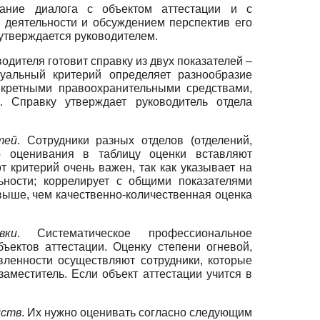
ание диалога с объектом аттестации и с
 деятельности и обсуждением перспектив его
 утверждается руководителем.
водителя готовит справку из двух показателей –
уальный критерий определяет разнообразие
нкретными правоохранительными средствами,
 Справку утверждает руководитель отдела
тей
. Сотрудники разных отделов (отделений,
го оценивания в таблицу оценки вставляют
 критерий очень важен, так как указывает на
ьности; коррелирует с общими показателями
 выше, чем качественно-количественная оценка
вки
. Систематическое профессиональное
ектов аттестации. Оценку степени огневой,
овленности осуществляют сотрудники, которые
заместитель. Если объект аттестации учится в
йств
. Их нужно оценивать согласно следующим