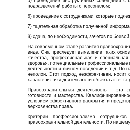
5) проведение инструктивных совещаний с 
подразделений работы с персоналом;
6) проведение с сотрудниками, которые подле
7) тщательная обработка полученной информац
8) сдача, по необходимости, зачетов по боево
На современном этапе развития правоохрани
виде. Она преследует выявление таких осно
качества, профессиональная и специальная
здоровья, потенциальные профессиональные в
деятельности и личном поведении и т. д. По
неполон. Этот подход неэффективен, носит с
характеристики деятельности объекта аттеста
Правоохранительная деятельность – это с
готовности и мастерства. Квалифицированн
условием эффективного раскрытия и предотвр
верховенства права.
Критерии профессионализма сотрудников
правоохранительной деятельности. По нашем