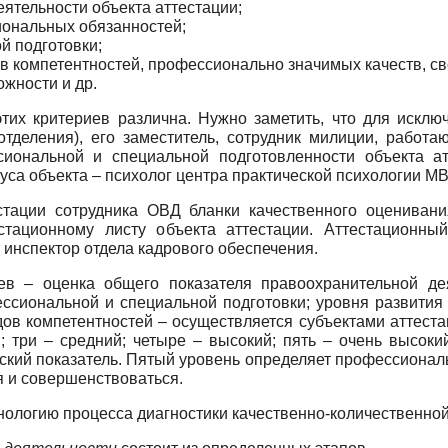
ятельности объекта аттестации;
иональных обязанностей;
й подготовки;
ов компетентностей, профессионально значимых качеств, св
жности и др.
тих критериев различна. Нужно заметить, что для исклю
отделения), его заместитель, сотрудник милиции, работа
сиональной и специальной подготовленности объекта ат
уса объекта – психолог центра практической психологии МВ
тации сотрудника ОВД бланки качественного оцениван
тационному листу объекта аттестации. Аттестационный
 инспектор отдела кадрового обеспечения.
иев – оценка общего показателя правоохранительной де
ссиональной и специальной подготовки; уровня развития 
дов компетентностей – осуществляется субъектами аттеста
й; три – средний; четыре – высокий; пять – очень высок
кий показатель. Пятый уровень определяет профессиональн
я и совершенствоваться.
хнологию процесса диагностики качественно-количественно