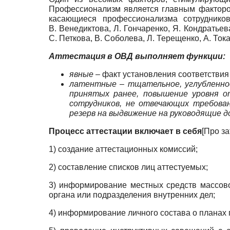
Профессионализм является главным фактором
касающиеся профессионализма сотруднико
В. Венедиктова, Л. Гончаренко, Я. Кондратьев
С. Петкова, В. Соболева, Л. Терещенко, А. Ток
Аттестация в ОВД выполняет функции:
явные
– факт установления соответствия
латентные – тщательное, углубленное
принятых ранее, повышение уровня о
сотрудников, не отвечающих требован
резерв на выдвижение на руководящие д
Процесс аттестации включает в себя
[
Про за
1) создание аттестационных комиссий;
2) составление списков лиц аттестуемых;
3) информирование местных средств массов
органа или подразделения внутренних дел;
4) информирование личного состава о планах 