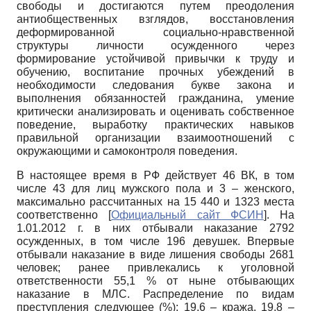
свободы и достигаются путем преодоления
антиобщественных взглядов, восстановления
деформированной социально-нравственной
структуры личности осужденного через
формирование устойчивой привычки к труду и
обучению, воспитание прочных убеждений в
необходимости следования букве закона и
выполнения обязанностей гражданина, умение
критически анализировать и оценивать собственное
поведение, выработку практических навыков
правильной организации взаимоотношений с
окружающими и самоконтроля поведения.
В настоящее время в РФ действует 46 ВК, в том
числе 43 для лиц мужского пола и 3 – женского,
максимально рассчитанных на 15 440 и 1323 места
соответственно
[
Официальный сайт ФСИН
]
. На
1.01.2012 г. в них отбывали наказание 2792
осужденных, в том числе 196 девушек. Впервые
отбывали наказание в виде лишения свободы 2681
человек; ранее привлекались к уголовной
ответственности 55,1 % от ныне отбывающих
наказание в МЛС. Распределение по видам
преступления следующее (%): 19,6 – кража, 19,8 –