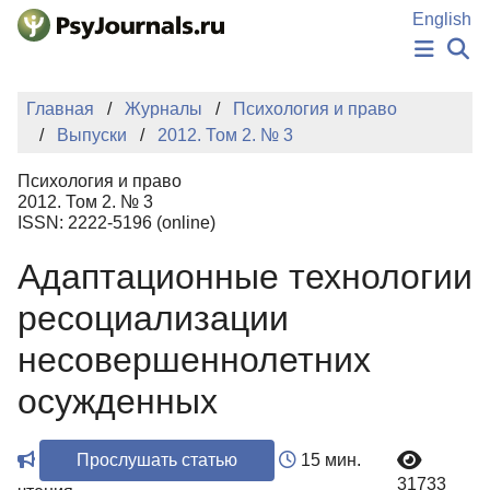
Перейти к основному содержанию
English
НОВОСТИ
Главная
Журналы
Психология и право
ИЗДАНИЯ
Выпуски
2012. Том 2. № 3
АВТОРЫ
ПОДАТЬ РУКОПИСЬ
Психология и право
БАЗА ЗНАНИЙ
2012. Том 2. № 3
ISSN: 2222-5196 (online)
КЛЮЧЕВЫЕ СЛОВА
Регистрация
Вход
Адаптационные технологии
ресоциализации
несовершеннолетних
осужденных
Прослушать статью
15 мин.
31733