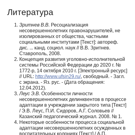
Литература
Зритнев В.В.
Ресоциализация
несовершеннолетних правонарушителей, не
изолированных от общества, частными
социальными институтами [Текст]: автореф.
дис. ... канд. социол. наук // В.В. Зритнев.
Ставрополь, 2008.
Концепция развития уголовно-исполнительной
системы Российской Федерации до 2020 г. №
1772-р, 14 октября 2010 г. [Электронный ресурс]
// URL:
http://www.ufsin29.ru/
, свободный. - Загл.
с экрана. - Яз. рус. - (Дата обращения:
12.04.2012).
Леус Э.В.
Особенности личности
несовершеннолетних делинквентов в процессе
адаптации в учреждении закрытого типа [Текст]
/ Э.В. Леус, П.И. Сидоров, А.Г. Соловьев //
Казанский педагогический журнал. 2008. № 1.
Некоторые особенности процесса социальной
адаптации несовершеннолетних осужденных в
воспитательных колониях [Текст] / А.П.