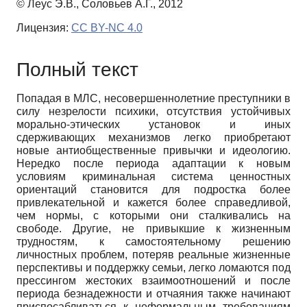
© Леус Э.В., Соловьев А.Г., 2012
Лицензия:
CC BY-NC 4.0
Полный текст
Попадая в МЛС, несовершеннолетние преступники в
силу незрелости психики, отсутствия устойчивых
морально-этических установок и иных
сдерживающих механизмов легко приобретают
новые антиобщественные привычки и идеологию.
Нередко после периода адаптации к новым
условиям криминальная система ценностных
ориентаций становится для подростка более
привлекательной и кажется более справедливой,
чем нормы, с которыми они сталкивались на
свободе. Другие, не привыкшие к жизненным
трудностям, к самостоятельному решению
личностных проблем, потеряв реальные жизненные
перспективы и поддержку семьи, легко ломаются под
прессингом жестоких взаимоотношений и после
периода безнадежности и отчаяния также начинают
приспосабливаться к неформальным требованиям