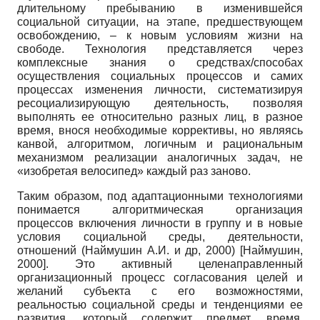
длительному пребыванию в изменившейся
социальной ситуации, на этапе, предшествующем
освобождению, – к новым условиям жизни на
свободе. Технология представляется через
комплексные знания о средствах/способах
осуществления социальных процессов и самих
процессах изменения личности, систематизируя
ресоциализирующую деятельность, позволяя
выполнять ее относительно разных лиц, в разное
время, внося необходимые коррективы, но являясь
канвой, алгоритмом, логичным и рациональным
механизмом реализации аналогичных задач, не
«изобретая велосипед» каждый раз заново.
Таким образом, под адаптационными технологиями
понимается алгоритмическая организация
процессов включения личности в группу и в новые
условия социальной среды, деятельности,
отношений (Наймушин А.И. и др, 2000)
[
Наймушин,
2000
]
. Это активный целенаправленный
организационный процесс согласования целей и
желаний субъекта с его возможностями,
реальностью социальной среды и тенденциями ее
развития, который содержит предмет, время,