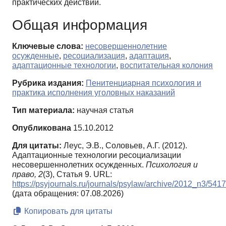
практических действий.
Общая информация
Ключевые слова:
несовершеннолетние
осужденные
,
ресоциализация
,
адаптация
,
адаптационные технологии
,
воспитательная колония
Рубрика издания:
Пенитенциарная психология и
практика исполнения уголовных наказаний
Тип материала:
научная статья
Опубликована
15.10.2012
Для цитаты:
Леус, Э.В., Соловьев, А.Г. (2012).
Адаптационные технологии ресоциализации
несовершеннолетних осужденных.
Психология и
право,
2
(3), Статья 9. URL:
https://psyjournals.ru/journals/psylaw/archive/2012_n3/541
(дата обращения: 07.08.2026)
Копировать для цитаты