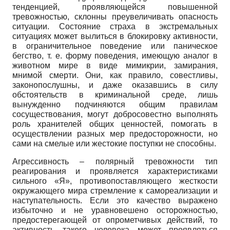
тенденцией, проявляющейся повышенной
тревожностью, склонны преувеличивать опасность
ситуации. Состояние страха в экстремальных
ситуациях может вылиться в блокировку активности,
в ограничительное поведение или паническое
бегство, т. е. форму поведения, имеющую аналог в
животном мире в виде мимикрии, замирания,
мнимой смерти. Они, как правило, совестливы,
законопослушны, и даже оказавшись в силу
обстоятельств в криминальной среде, лишь
вынужденно подчиняются общим правилам
сосуществования, могут добросовестно выполнять
роль хранителей общих ценностей, помогать в
осуществлении разных мер предосторожности, но
сами на смелые или жестокие поступки не способны.
Агрессивность – полярный тревожности тип
реагирования и проявляется характеристиками
сильного «Я», противопоставляющего жесткости
окружающего мира стремление к самореализации и
наступательность. Если это качество выражено
избыточно и не уравновешено осторожностью,
предостерегающей от опрометчивых действий, то
активность такого человека может проявляться