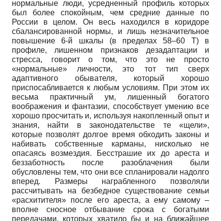
нормальные люди, усредненный профиль которых
был более спокойным, чем средние данные по
России в целом. Он весь находился в коридоре
сбалансированной нормы, и лишь незначительное
повышение 6-й шкалы (в пределах 58–60 Т) в
профиле, лишенном признаков дезадаптации и
стресса, говорит о том, что это не просто
«нормальные» личности, это тот тип сверх
адаптивного обывателя, который хорошо
приспосабливается к любым условиям. При этом их
весьма практичный ум, лишенный богатого
воображения и фантазии, способствует умению все
хорошо просчитать и, используя накопленный опыт и
знания, найти в законодательстве те «щели»,
которые позволят долгое время обходить законы и
набивать собственные карманы, нисколько не
опасаясь возмездия. Бесстрашие их до ареста и
беззаботность после разоблачения были
обусловлены тем, что они все спланировали надолго
вперед. Размеры награбленного позволяли
рассчитывать на безбедное существование семьи
«расхитителя» после его ареста, а ему самому –
вполне сносное отбывание срока с богатыми
передачами, которых хватило бы и на ближайшее