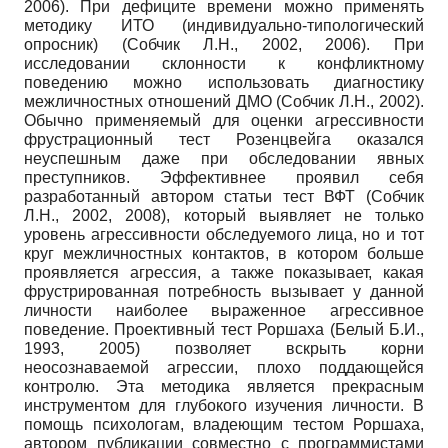
2006). При дефиците времени можно применять
методику ИТО (индивидуально-типологический
опросник) (Собчик Л.Н., 2002, 2006). При
исследовании склонности к конфликтному
поведению можно использовать диагностику
межличностных отношений ДМО (Собчик Л.Н., 2002).
Обычно применяемый для оценки агрессивности
фрустрационный тест Розенцвейга оказался
неуспешным даже при обследовании явных
преступников. Эффективнее проявил себя
разработанный автором статьи тест ВФТ (Собчик
Л.Н., 2002, 2008), который выявляет не только
уровень агрессивности обследуемого лица, но и тот
круг межличностных контактов, в котором больше
проявляется агрессия, а также показывает, какая
фрустрированная потребность вызывает у данной
личности наиболее выраженное агрессивное
поведение. Проективный тест Роршаха (Белый Б.И.,
1993, 2005) позволяет вскрыть корни
неосознаваемой агрессии, плохо поддающейся
контролю. Эта методика является прекрасным
инструментом для глубокого изучения личности. В
помощь психологам, владеющим тестом Роршаха,
автором публикации совместно с программистами