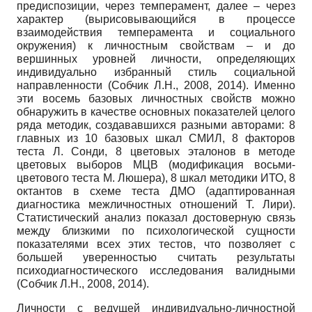
предиспозиции, через темперамент, далее – через
характер (вырисовывающийся в процессе
взаимодействия темперамента и социального
окружения) к личностным свойствам – и до
вершинных уровней личности, определяющих
индивидуально избранный стиль социальной
направленности (Собчик Л.Н., 2008, 2014). Именно
эти восемь базовых личностных свойств можно
обнаружить в качестве основных показателей целого
ряда методик, создававшихся разными авторами: 8
главных из 10 базовых шкал СМИЛ, 8 факторов
теста Л. Сонди, 8 цветовых эталонов в методе
цветовых выборов МЦВ (модификация восьми-
цветового теста М. Люшера), 8 шкал методики ИТО, 8
октантов в схеме теста ДМО (адаптированная
диагностика межличностных отношений Т. Лири).
Статистический анализ показал достоверную связь
между близкими по психологической сущности
показателями всех этих тестов, что позволяет с
большей уверенностью считать результаты
психодиагностического исследования валидными
(Собчик Л.Н., 2008, 2014).
Личности с ведущей индивидуально-личностной