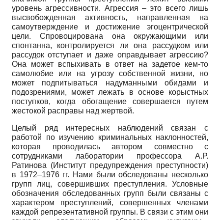
уровень агрессивности. Агрессия – это всего лишь
высвобожденная активность, направленная на
самоутверждение и достижение эгоцентрической
цели. Спровоцирована она окружающими или
спонтанна, контролируется ли она рассудком или
рассудок отступает и даже оправдывает агрессию?
Она может вспыхивать в ответ на задетое кем-то
самолюбие или на угрозу собственной жизни, но
может подпитываться надуманными обидами и
подозрениями, может лежать в основе корыстных
поступков, когда обогащение совершается путем
жестокой расправы над жертвой.
Целый ряд интересных наблюдений связан с
работой по изучению криминальных наклонностей,
которая проводилась автором совместно с
сотрудниками лаборатории профессора А.Р.
Ратинова (Институт предупреждения преступности)
в 1972–1976 гг. Нами были обследованы несколько
групп лиц, совершивших преступления. Условные
обозначения обследованных групп были связаны с
характером преступлений, совершен­ных членами
каждой репрезентативной группы. В связи с этим они