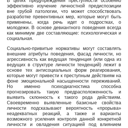
В целях предупреждения преступности особенно
эффективно изучение личностной предиспозиции
вне грубой патологии, что может способствовать
разработке превентивных мер, которые могут быть
применены, когда речь идет о подростках, о
молодежи. В основе девиантного поведения всегда
как минимум две составляющие: психологическая и
социальная.
Социально-привитые нормативы могут составлять
внешние атрибу­ты поведения, фасад личности, но
агрессивность как ведущая тенденция (или одна из
ведущих в структуре личности тенденций) лежит в
основе тех антисоциальных форм реагирования,
которые могут привести к преступным действиям на
фоне эмоциональной насыщенности переживаний.
Но именно психодиагностика способна
прогнозировать такую предрасположенность и
выявить склонность к такого рода действиям.
Своевременно выявленные базисные свойства
личности подска­зывают вероятность «прорыва»
неадекватных реакций, а также и варианты
возможного усиления контроля данной конкретной
личности и овладения ситуацией под влиянием