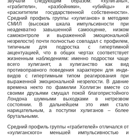
звучали следующим образом: «хулиганы»,
«грабители», «разбойники», «убийцы» и
«расхитители государственной собственности».
Средний профиль группы «хулиганов» в методике
СМИЛ (высокая шкала импульсивности при
неадекватно завышенной самооценке, низком
самоконтроле и выраженной эмоциональной
незрелости) почти полностью совпадал с профилем,
типич­ным для подростка с гипертимной
акцентуацией, что в общих чертах соот­ветствует
жизненным наблюдениям: именно подростки чаще
всего хулига­нят, а хулиганство как вид
противоправного поведения характерен для инди­
видов с гипертимным типом реагирования при
выраженной эмоциональной незрелости. В давние
времена некто по фамилии Холлигэн вместе со
своими друзьями смущал покой благопристойного
Лондона шумными выходками в нетрезвом
состоянии. В дальнейшем это имя стало
нарицательным, а поступки хулиганов – более
брутальными.
Средний профиль группы «грабителей» отличался от
«хулиганского» меньшей импульсивностью и