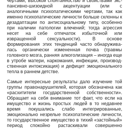
чертами, высокой спонтанностью и свойствами экс­
пансивно-шизоидной акцентуации (или с
аналогичными психопатическими чертами, так как
именно психопатические личности больше склонны к
деза­даптации по антисоциальному типу, особенно
при наличии патологии влече­ний; тогда агрессия
несет на себе отпечаток избыточной или
извращенной сексуальности). В основе
формирования этих тенденций часто обнаружива­
лась органически измененная почва (травмы
головного мозга, ранняя алко­голизация – иногда еще
в утробе матери, наркомания, инфекции, производ­
ственная интоксикация) и дефицит эмоционального
тепла в раннем детстве.
Самые интересные результаты дало изучение той
группы правонару­шителей, которая обозначена как
«расхитители государственной собственности».
Обращает на себя внимание тот факт, что если на
имущество и жизнь простых людей в то недавнее
время покушались слабо интегрированные,
эмоционально незрелые психопатические личности,
то государственное имущество в тихий «застойный»
период спокойно растаскивали совершенно