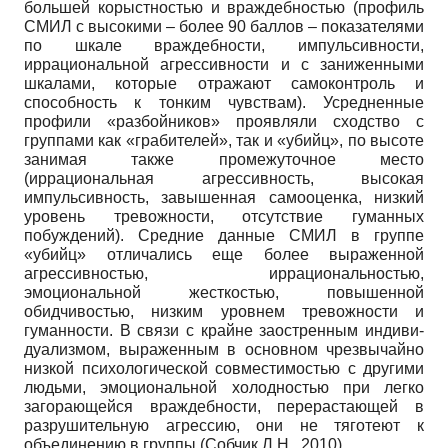
большей корыстностью и враждебностью (профиль
СМИЛ с высокими – более 90 баллов – показателями
по шкале враждебности, импульсивности,
иррациональной агрессивности и с заниженными
шкалами, которые отражают самоконтроль и
способность к тонким чувствам). Усредненные
профили «разбойников» проявляли сходст­во с
группами как «грабителей», так и «убийц», по высоте
занимая также промежуточное место
(иррациональная агрессивность, высокая
импульсивность, завышенная самооценка, низкий
уровень тревожности, отсутствие гуманных
побуждений). Средние данные СМИЛ в группе
«убийц» отличались еще более выраженной
агрессивностью, иррациональ­ностью,
эмоциональной жесткостью, повышенной
обидчивостью, низким уровнем тревожности и
гуманности. В связи с крайне заостренным индиви­
дуализмом, выраженным в основном чрезвычайно
низкой психологической совместимостью с другими
людьми, эмоциональной холодностью при легко
загорающейся враждебности, перерастающей в
разрушительную агрессию, они не тяготеют к
объединению в группы (Собчик Л.Н., 2010).