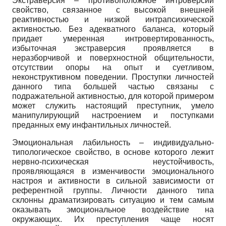
Экстраверсия – противоположное интроверсии
свойство, связанное с высокой внешней
реактивностью и низкой интрапсихической
активностью. Без адекватного баланса, который
придает умеренная интровертированность,
избыточная экстраверсия проявляется в
неразборчивой и поверхностной общительности,
отсутствии опоры на опыт и суетливом,
неконструктивном поведении. Проступки личностей
данного типа большей частью связаны с
подражательной активностью, для которой примером
может служить настоящий преступник, умело
манипулирующий настроением и поступками
преданных ему инфантильных личностей.
Эмоциональная лабильность – индивидуально-
типологическое свойство, в основе которого лежит
нервно-психическая неустойчивость,
проявляющаяся в изменчивости эмоционального
настроя и активности в сильной зависимости от
референтной группы. Личности данного типа
склонны драматизировать ситуацию и тем самым
оказывать эмоциональное воздействие на
окружающих. Их преступления чаще носят