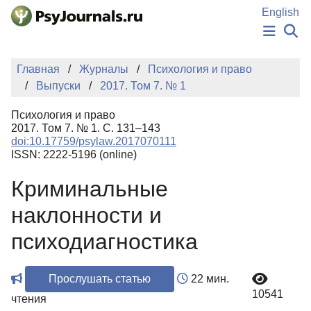
Перейти к основному содержанию
English
НОВОСТИ
Главная
Журналы
Психология и право
ИЗДАНИЯ
Выпуски
2017. Том 7. № 1
АВТОРЫ
ПОДАТЬ РУКОПИСЬ
Психология и право
БАЗА ЗНАНИЙ
2017. Том 7. № 1. С. 131–143
doi:10.17759/psylaw.2017070111
КЛЮЧЕВЫЕ СЛОВА
ISSN: 2222-5196 (online)
Регистрация
Вход
Криминальные
наклонности и
психодиагностика
Прослушать статью
22 мин.
10541
чтения