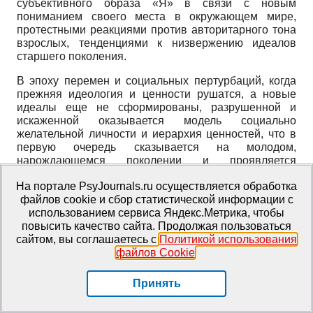
субъективного образа «Я» в связи с новым
пониманием своего места в окружающем мире,
протестными реакциями против авторитарного тона
взрослых, тенденциями к низвержению идеалов
старшего поколения.
В эпоху перемен и социальных пертурбаций, когда
прежняя идеология и ценности рушатся, а новые
идеалы еще не сформированы, разрушенной и
искаженной оказывается модель социально
желательной личности и иерархия ценностей, что в
первую очередь сказывается на молодом,
нарождающемся поколении и проявляется
разочарованностью, нигилизмом, негативным
На портале PsyJournals.ru осуществляется обработка
отношением к окружающим взрослым, бунтар­скими
файлов cookie и сбор статистической информации с
тенденциями с отрицанием любых авторитетов
использованием сервиса Яндекс.Метрика, чтобы
(высокий профиль по шкалам импульсивности,
повысить качество сайта. Продолжая пользоваться
индивидуалистичности, ригидности, оптимистичности
сайтом, вы соглашаетесь с
Политикой использования
и пессимистичности одновременно в методике
файлов Cookie
.
СМИЛ, что говорит о неустойчивой самооценке,
воинствующем индивидуализме и обостренном
упрямстве, выбор цветов – 73 на первых позициях,
Принять
s+!!m-!!! по Сонди). Эти данные предупреждают о
том, что можно ожидать непредсказуемых поступков.