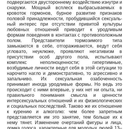
подвергаются двустороннему воздействию изнутри и
снаружи. Мощный всплеск выбрасываемых в
кровоток гормонов, бурное развитие признаков
половой принадлежности, пробудившийся сексуаль­
ный интерес при отсутствии привитой культуры
любовных отношений приводит к уродливым
формам поведения в контактах с противоположным
полом. Представители тормозимого типа
замыкаются в себе, отгоражива­ются, ведут себя
угловато, неуклюже, проявляют негативизм в
присутствии особ другого пола, испытывают
комплекс неполноценности; гипертимные,
возбудимые личности ведут себя в этой ситуации то
нарочито нагло и де­монстративно, то агрессивно и
запальчиво. Их сексуальная озабоченность
принимает иногда уродливые формы. Но ведь это
происходит с ними впер­вые, у них нет ни опыта, ни
правильного понимания смысла и ценности
интерсексуальных отношений и их физиологических
и социальных по­следствий. Таково же их отношение
к курению и алкоголю: чем более за­претным
представляется им это занятие, тем больше их к
нему тянет. Изме­нение очертаний фигуры и лица,
ломка голоса, характерные для молодых людей 13–