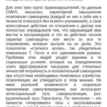
Для этих трех групп правонарушителей, по данным
СМИЛ, оказалась характерной завышенная
позитивная самооценка (каждый их них к себе как к
личности относился без всякого уничижения), а свои
агрессивные дейст­вия по отношению к другим они
полностью оправдывали тем, что окружаю­щий мир
жесток и несправедлив и что их действия носили
характер самоза­щиты или мести за все те
злоключения, которые выпали на их долю. Это
психология «степного волка», так убедительно
очерченная Г. Гессе в его од­ноименном романе.
Проблема этих людей уходит корнями в те
социальные условия, которые на определенном
этапе фрустрировали насущную для сте­ничных
личностей потребность в положительной самооценке
при отсутст­вии необходимых позитивных атрибутов,
позволяющих им утвердиться в этом мнении. Не
имея реальной возможности в социально
приемлемом са­моутверждении, они используют
антисоциальный путь самореализации, раз­
рушительный путь Герострата. По типологии – это
личности гипертимного типа с эксплозивными