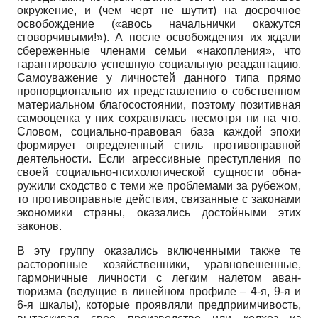
окружение, и (чем черт не шутит) на досрочное
освобождение («авось начальнички окажутся
сговорчивыми!»). А после освобождения их ждали
сбереженные членами семьи «накопления», что
гарантировало успешную социальную реадаптацию.
Самоуважение у личностей данного типа прямо
пропорционально их представлению о собственном
материальном благосостоянии, поэтому позитивная
самооценка у них сохранялась несмотря ни на что.
Словом, социально-правовая база каждой эпохи
формирует определенный стиль противоправной
деятельности. Если агрес­сивные преступления по
своей социально-психологической сущности обна­
ружили сходство с теми же проблемами за рубежом,
то противоправные действия, связанные с законами
экономики страны, оказались достойными этих
законов.
В эту группу оказались включенными также те
расторопные хозяйст­венники, уравновешенные,
гармоничные личности с легким налетом аван­
тюризма (ведущие в линейном профиле – 4-я, 9-я и
6-я шкалы), которые про­являли предприимчивость,