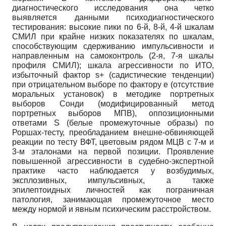
диагностического исследования она четко
выявляется данными психодиагностического
тестирования: высокие пики по 6-й, 8-й, 4-й шкалам
СМИЛ при крайне низких показателях по шкалам,
способствующим сдерживанию импульсивности и
направленным на самоконтроль (2-я, 7-я шкалы
профиля СМИЛ); шкала агрессивности по ИТО,
избыточный фактор s+ (садистические тенденции)
при отрицательном выборе по фактору e (отсутствие
моральных установок) в методике портретных
выборов Сонди (модифицированный метод
портретных выборов МПВ), оппозиционными
ответами S (белые промежуточные образы) по
Роршах-тесту, преобладанием внешне-обвиняющей
реакции по тесту ВФТ, цветовым рядом МЦВ с 7-м и
3-м эталонами на первой позиции. Проявление
повышенной агрессивности в судебно-экспертной
практике часто наблюдается у возбудимых,
эксплозивных, импульсивных, а также
эпилептоидных личностей как пограничная
патология, занимающая промежуточное место
между нормой и явным психическим расстройством.