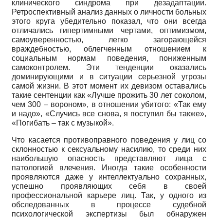
клинического синдрома при дезадаптации.
Ретроспективный анализ данных о личности больных
этого круга убедительно показал, что они всегда
отличались гипертимными чертами, оптимизмом,
самоуверенностью, легко загорающейся
враждебностью, облегченным отношением к
социальным нормам поведения, пониженным
самоконтролем. Эти тенденции оказались
доминирующими и в ситуации серьезной угрозы
самой жизни. В этот момент их девизом оставались
такие сентенции как «Лучше прожить 30 лет соколом,
чем 300 – вороном», в отношении убитого: «Так ему
и надо», «Случись все снова, я поступил бы также»,
«Погибать – так с музыкой».
Что касается противоправного поведения у лиц со
склонностью к сексуальному насилию, то среди них
наибольшую опасность представляют лица с
патологией влечения. Иногда такие особенности
проявляются даже у интеллектуально сохранных,
успешно проявляющих себя в своей
профессиональной карьере лиц. Так, у одного из
обследованных в процессе судебной
психологической экспертизы был обнаружен