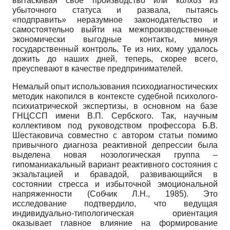
вытаскивая свое производство или колхоз из
убыточного статуса и развала, пытаясь
«подправить» неразумное законода­тельство и
самостоятельно выйти на межпроизводственные
экономически выгодные контакты, минуя
государственный контроль. Те из них, кому уда­лось
дожить до наших дней, теперь, скорее всего,
преуспевают в качестве предпринимателей.
Немалый опыт использования психодиагностических
методик накопился в контексте судебной психолого-
психиатрической экспертизы, в основном на базе
ГНЦССП имени В.П. Сербского. Так, научным
коллективом под руководством профессора Б.В.
Шестаковича совместно с автором статьи помимо
привычного диагноза реактивной депрессии была
выделена новая нозологическая группа –
гипоманиакальный вариант реактивного состояния с
экзальтацией и бравадой, развивающийся в
состоянии стресса и избыточной эмоциональной
напряженности (Собчик Л.Н., 1985). Это
исследование подтвердило, что ведущая
индивидуально-типологическая ориентация
оказывает главное влияние на формирование