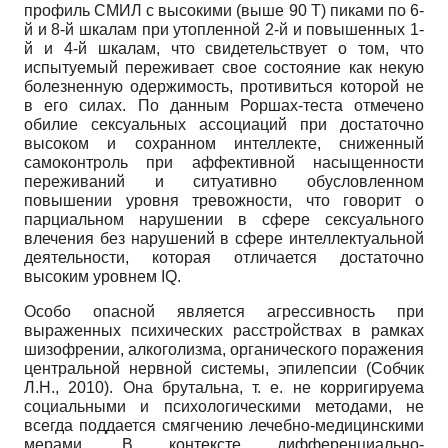
профиль СМИЛ с высокими (выше 90 Т) пиками по 6-
й и 8-й шкалам при утопленной 2-й и повышенных 1-
й и 4-й шкалам, что свидетельствует о том, что
испытуемый переживает свое состояние как некую
болезненную одержимость, противиться которой не
в его силах. По данным Роршах-теста отмечено
обилие сексуальных ассоциаций при достаточно
высоком и сохранном интеллекте, сниженный
самоконтроль при аффективной насыщенности
переживаний и ситуативно обусловленном
повышении уровня тревожности, что говорит о
парциальном нарушении в сфере сексуального
влечения без нарушений в сфере интеллектуальной
деятельности, которая отличается достаточно
высоким уровнем IQ.
Особо опасной является агрессивность при
выраженных психических расстройствах в рамках
шизофрении, алкоголизма, органического поражения
центральной нервной системы, эпилепсии (Собчик
Л.Н., 2010). Она брутальна, т. е. не корригируема
социальными и психологическими методами, не
всегда поддается смягчению лечебно-медицинскими
мерами. В контексте дифференциально-