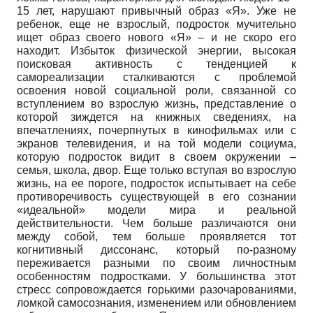
15 лет, нарушают привычный образ «Я». Уже не
ребенок, еще не взрослый, подросток мучительно
ищет образ своего нового «Я» – и не скоро его
находит. Избыток физической энергии, высокая
поисковая активность с тенденцией к
самореализации сталкиваются с проблемой
освоения новой социальной роли, связанной со
вступлением во взрослую жизнь, представление о
которой зиждется на книжных сведениях, на
впечатлениях, почерпнутых в кинофильмах или с
экранов телевидения, и на той модели социума,
которую подросток видит в своем окружении –
семья, школа, двор. Еще только вступая во взрослую
жизнь, на ее пороге, подросток испытывает на себе
противоречивость существующей в его сознании
«идеальной» модели мира и реальной
действительности. Чем больше различаются они
между собой, тем больше проявляется тот
когнитивный диссонанс, который по-разному
переживается разными по своим личностным
особенностям подростками. У большинства этот
стресс сопровождается горькими разочарованиями,
ломкой самосознания, изменением или обновлением