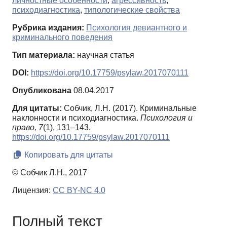
личностные особенности
,
агрессивность
,
психодиагностика
,
типологические свойства
Рубрика издания:
Психология девиантного и
криминального поведения
Тип материала:
научная статья
DOI:
https://doi.org/10.17759/psylaw.2017070111
Опубликована
08.04.2017
Для цитаты:
Собчик, Л.Н. (2017). Криминальные
наклонности и психодиагностика.
Психология и
право,
7
(1), 131–143.
https://doi.org/10.17759/psylaw.2017070111
Копировать для цитаты
© Собчик Л.Н., 2017
Лицензия:
CC BY-NC 4.0
Полный текст