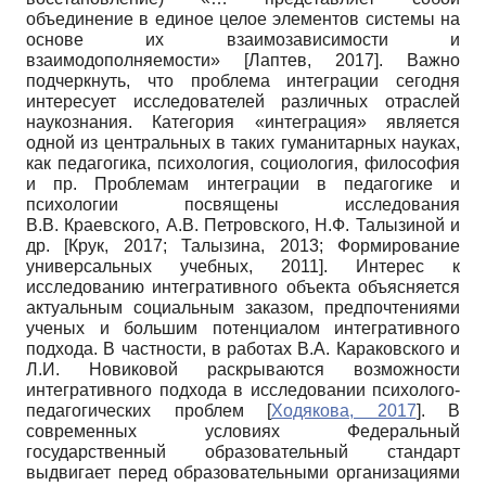
объединение в единое целое элементов системы на
основе их взаимозависимости и
взаимодополняемости»
[
Лаптев, 2017
]
. Важно
подчеркнуть, что проблема интеграции сегодня
интересует исследователей различных отраслей
наукознания. Категория «интеграция» является
одной из центральных в таких гуманитарных науках,
как педагогика, психология, социология, философия
и пр. Проблемам интеграции в педагогике и
психологии посвящены исследования
В.В. Краевского, А.В. Петровского, Н.Ф. Талызиной и
др.
[
Крук, 2017
;
Талызина, 2013
;
Формирование
универсальных учебных, 2011
]
. Интерес к
исследованию интегративного объекта объясняется
актуальным социальным заказом, предпочтениями
ученых и большим потенциалом интегративного
подхода. В частности, в работах В.А. Караковского и
Л.И. Новиковой раскрываются возможности
интегративного подхода в исследовании психолого-
педагогических проблем
[
Ходякова, 2017
]
. В
современных условиях Федеральный
государственный образовательный стандарт
выдвигает перед образовательными организациями