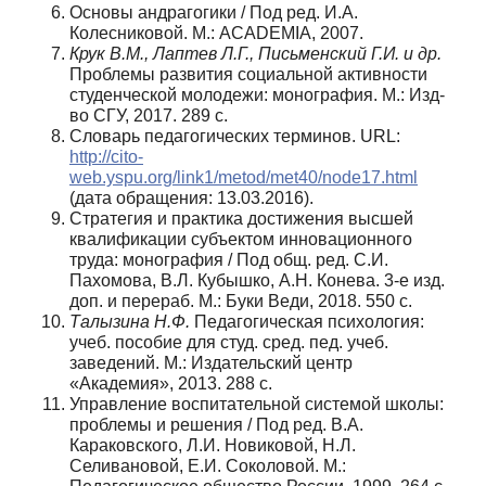
Основы андрагогики / Под ред. И.А.
Колесниковой. М.: ACADEMIA, 2007.
Крук В.М., Лаптев Л.Г., Письменский Г.И. и др.
Проблемы развития социальной активности
студенческой молодежи: монография. М.: Изд-
во СГУ, 2017. 289 с.
Словарь педагогических терминов. URL:
http://cito-
web.yspu.org/link1/metod/met40/node17.html
(дата обращения: 13.03.2016).
Стратегия и практика достижения высшей
квалификации субъектом инновационного
труда: монография / Под общ. ред. С.И.
Пахомова, В.Л. Кубышко, А.Н. Конева. 3-е изд.
доп. и перераб. М.: Буки Веди, 2018. 550 с.
Талызина Н.Ф.
Педагогическая психология:
учеб. пособие для студ. сред. пед. учеб.
заведений. М.: Издательский центр
«Академия», 2013. 288 с.
Управление воспитательной системой школы:
проблемы и решения / Под ред. В.А.
Караковского, Л.И. Новиковой, Н.Л.
Селивановой, Е.И. Соколовой. М.: