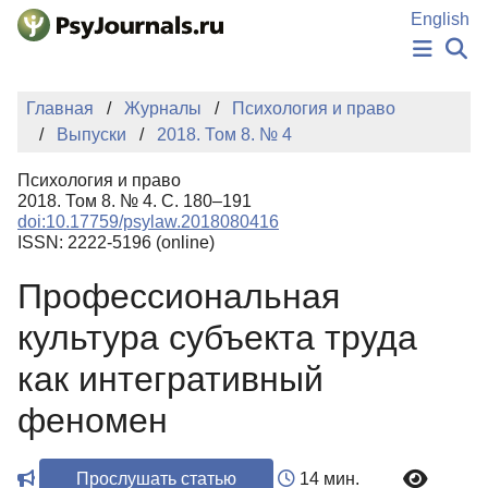
Перейти к основному содержанию
English
НОВОСТИ
Главная
Журналы
Психология и право
ИЗДАНИЯ
Выпуски
2018. Том 8. № 4
АВТОРЫ
ПОДАТЬ РУКОПИСЬ
Психология и право
БАЗА ЗНАНИЙ
2018. Том 8. № 4. С. 180–191
doi:10.17759/psylaw.2018080416
КЛЮЧЕВЫЕ СЛОВА
ISSN: 2222-5196 (online)
Регистрация
Вход
Профессиональная
культура субъекта труда
как интегративный
феномен
Прослушать статью
14 мин.