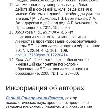
Педагогическое общество России, 1999. 264 с.
Формирование универсальных учебных
действий в основной школе: от действия к
мысли. Система заданий: пособие для учителя.
2-е изд. / [А.Г. Асмолов, Г.В. Бурменская, И.А.
Володарская и др.]; под ред. А.Г. Асмолова. М.:
Просвещение, 2011. 159 с.: ил.
Ходякова Н.В., Митин А.И.
Учет
психологических механизмов развития
личности в проектировании образовательной
среды // Психологическая наука и образование.
2017. Т. 22. № 4. С. 101—109.
doi:10.17759/pse.2017220414
Хван А.А.
Психологическое обеспечение
инноваций как понятие психологии
образования // Психологическая наука и
образование. 2008. № 1. С. 23—30.
Информация об авторах
Леонид Григорьевич Лаптев,
доктор
психологических наук, профессор, профессор
кафедры психологии, педагогики и организации