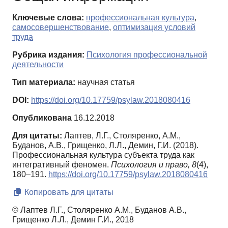
Ключевые слова:
профессиональная культура
,
самосовершенствование
,
оптимизация условий
труда
Рубрика издания:
Психология профессиональной
деятельности
Тип материала:
научная статья
DOI:
https://doi.org/10.17759/psylaw.2018080416
Опубликована
16.12.2018
Для цитаты:
Лаптев, Л.Г., Столяренко, А.М.,
Буданов, А.В., Грищенко, Л.Л., Демин, Г.И. (2018).
Профессиональная культура субъекта труда как
интегративный феномен.
Психология и право,
8
(4),
180–191.
https://doi.org/10.17759/psylaw.2018080416
Копировать для цитаты
© Лаптев Л.Г., Столяренко А.М., Буданов А.В.,
Грищенко Л.Л., Демин Г.И., 2018