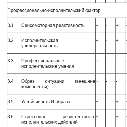
Профессионально-исполнительский фактор
3.1
Сенсомoторная реактивность
+
-
+
3.2
Исполнительская
+
-
+
универсальность
3.3
Профессиональные
+
-
-
исполнительские умения
3.4
Образ ситуации (внешние
+
-
-
компоненты)
3.5
Устойчивость Я-образа
+
-
+
3.6
Стрессовая резистентность
+
-
+
исполнительских действий