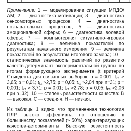
Примечание:
1 — моделирование ситуации МПДО/
АМ; 2 — диагностика мотивации; 3 — диагностика
сенсомоторных процессов; 4 — диагностика
познавательных процессов; 5 — диагностика
эмоциональной сферы; 6 — диагностика волевой
сферы; 7 — компьютерная ситуативно-игровая
диагностика; 8 — величина показателей по
результатам начального измерения; 9 — величина
показателей по результатам итогового замера; 10 —
статистическая значимость различий по развитию
качеств-детерминант экспериментальной группы по
итогам формирующего эксперимента (t критерий
Стьюдента для связанных выборок: р = 0,001; t
>
ks
3,65; р = 0,01; t
>2,75; р = 0,05; t
>2,04 при n=31; р =
ks
ks
0,001; t
> 3,71; р = 0,01; t
>2,78; р = 0,05; t
>2,06
ks
ks
ks
при n=32); 10 — степень резистентности качества: В
— высокая, С — средняя, Н — низкая.
Из таблицы 1 видно, что примененная технология
ПЛР высоко эффективна по отношению к
большинству показателей (> 50%), характеризующих
качества-детерминанты. Высокую резистентность