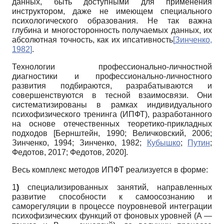
данных, быть доступными для применения
инструктором, даже не имеющем специального
психологического образования. Не так важна
глубина и многосторонность получаемых данных, их
абсолютная точность, как их ипсативность
[
Зинченко,
1982
]
.
Технологии профессионально-личностной
диагностики и профессионально-личностного
развития подбираются, разрабатываются и
совершенствуются в тесной взаимосвязи. Они
систематизированы в рамках индивидуального
психофизического тренинга (ИПФТ), разработанного
на основе отечественных теоретико-прикладных
подходов
[
Бернштейн, 1990
;
Величковский, 2006
;
Зинченко, 1994
;
Зинченко, 1982
;
Кубышко
;
Путин
;
Федотов, 2017
;
Федотов, 2020
]
.
Весь комплекс методов ИПФТ реализуется в форме:
1
)
специализированных занятий, направленных
развитие способности к самоосознанию и
саморегуляции в процессе поуровневой интеграции
психофизических функций от фоновых уровней (А —