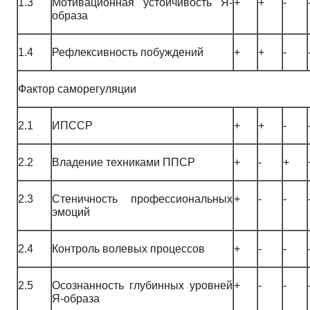
1.3
Мотивационная устойчивость Я-
+
+
-
образа
1.4
Рефлексивность побуждений
+
+
-
Фактор саморегуляции
2.1
ИПССР
+
+
-
2.2
Владение техниками ППСР
+
-
+
2.3
Стеничность профессиональных
+
-
-
эмоций
2.4
Контроль волевых процессов
+
-
-
2.5
Осознанность глубинных уровней
+
-
-
Я-образа