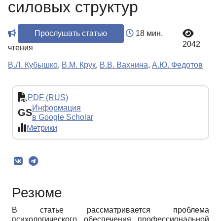
силовых структур
Прослушать статью
18 мин.
2042
чтения
В.Л. Кубышко
,
В.М. Крук
,
В.В. Вахнина
,
А.Ю. Федотов
PDF (RUS)
Информация
GS
в Google Scholar
Метрики
Резюме
В статье рассматривается проблема
психологического обеспечения профессиональной