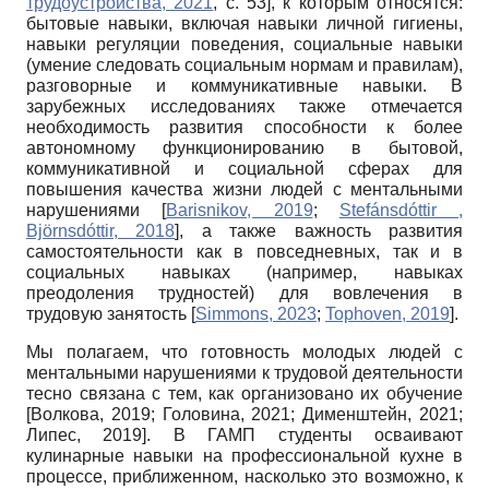
трудоустройства, 2021
, с. 53]
, к которым относятся:
бытовые навыки, включая навыки личной гигиены,
навыки регуляции поведения, социальные навыки
(умение следовать социальным нормам и правилам),
разговорные и коммуникативные навыки. В
зарубежных исследованиях также отмечается
необходимость развития способности к более
автономному функционированию в бытовой,
коммуникативной и социальной сферах для
повышения качества жизни людей с ментальными
нарушениями
[
Barisnikov, 2019
;
Stefánsdóttir ,
Björnsdóttir, 2018
]
, а также важность развития
самостоятельности как в повседневных, так и в
социальных навыках (например, навыках
преодоления трудностей) для вовлечения в
трудовую занятость
[
Simmons, 2023
;
Tophoven, 2019
]
.
Мы полагаем, что готовность молодых людей с
ментальными нарушениями к трудовой деятельности
тесно связана с тем, как организовано их обучение
[
Волкова, 2019
;
Головина, 2021
;
Дименштейн, 2021
;
Липес, 2019
]
. В ГАМП студенты осваивают
кулинарные навыки на профессиональной кухне в
процессе, приближенном, насколько это возможно, к