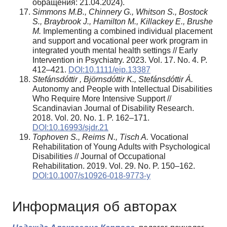
обращения: 21.04.2024).
Simmons M.B., Chinnery G., Whitson S., Bostock
S., Braybrook J., Hamilton M., Killackey E
.
, Brushe
M.
Implementing a combined individual placement
and support and vocational peer work program in
integrated youth mental health settings // Early
Intervention in Psychiatry. 2023. Vol. 17. No. 4. P.
412–421.
DOI:10.1111/eip.13387
Stefánsdóttir
, Björnsdóttir
K.,
Stefánsdóttir
Á.
Autonomy and People with Intellectual Disabilities
Who Require More Intensive Support //
Scandinavian Journal of Disability Research.
2018. Vol. 20. No. 1. P. 162–171.
DOI:10.16993/sjdr.21
Tophoven S., Reims N., Tisch A.
Vocational
Rehabilitation of Young Adults with Psychological
Disabilities // Journal of Occupational
Rehabilitation. 2019. Vol. 29. No. P. 150–162.
DOI:10.1007/s10926-018-9773-y
Информация об авторах