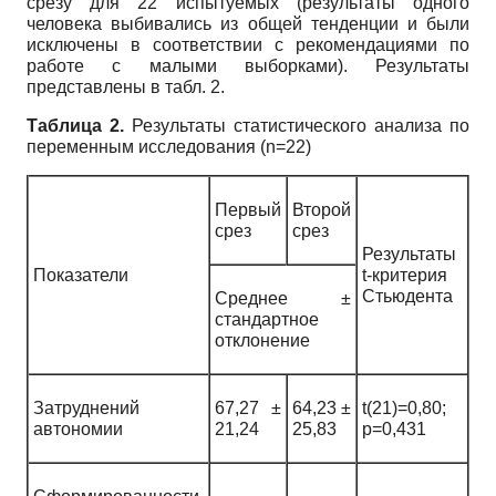
срезу для 22 испытуемых (результаты одного
человека выбивались из общей тенденции и были
исключены в соответствии с рекомендациями по
работе с малыми выборками). Результаты
представлены в табл. 2.
Таблица 2.
Результаты статистического анализа по
переменным исследования (n=22)
Первый
Второй
срез
срез
Результаты
Показатели
t-критерия
Стьюдента
Среднее ±
стандартное
отклонение
Затруднений
67,27 ±
64,23 ±
t(21)=0,80;
автономии
21,24
25,83
p=0,431