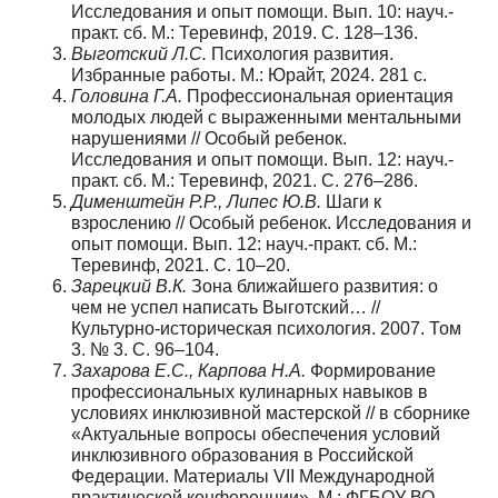
Исследования и опыт помощи. Вып. 10: науч.-
практ. сб. М.: Теревинф, 2019. С. 128–136.
Выготский Л.С.
Психология развития.
Избранные работы. М.: Юрайт, 2024. 281 с.
Головина Г.А.
Профессиональная ориентация
молодых людей с выраженными ментальными
нарушениями // Особый ребенок.
Исследования и опыт помощи. Вып. 12: науч.-
практ. сб. М.: Теревинф, 2021. С. 276–286.
Дименштейн Р.Р., Липес Ю.В.
Шаги к
взрослению // Особый ребенок. Исследования и
опыт помощи. Вып. 12: науч.-практ. сб. М.:
Теревинф, 2021. С. 10–20.
Зарецкий В.К.
Зона ближайшего развития: о
чем не успел написать Выготский… //
Культурно-историческая психология. 2007. Том
3. № 3. С. 96–104.
Захарова Е.С., Карпова Н.А.
Формирование
профессиональных кулинарных навыков в
условиях инклюзивной мастерской // в сборнике
«Актуальные вопросы обеспечения условий
инклюзивного образования в Российской
Федерации. Материалы VII Международной
практической конференции». М.: ФГБОУ ВО