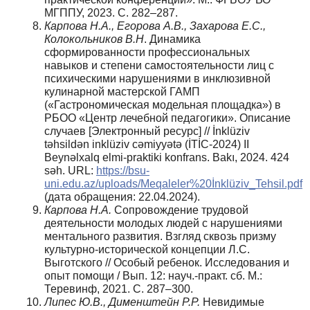
МГППУ, 2023. С. 282–287.
Карпова Н.А., Егорова А.В., Захарова Е.С.,
Колокольников В.Н
. Динамика
сформированности профессиональных
навыков и степени самостоятельности лиц с
психическими нарушениями в инклюзивной
кулинарной мастерской ГАМП
(«Гастрономическая модельная площадка») в
РБОО «Центр лечебной педагогики». Описание
случаев [Электронный ресурс] // İnklüziv
təhsildən inklüziv cəmiyyətə (İTİC-2024) II
Beynəlxalq elmi-praktiki konfrans. Bakı, 2024. 424
səh. URL:
https://bsu-
uni.edu.az/uploads/Meqaleler%20İnklüziv_Tehsil.pdf
(дата обращения: 22.04.2024).
Карпова Н.А.
Сопровождение трудовой
деятельности молодых людей с нарушениями
ментального развития. Взгляд сквозь призму
культурно-исторической концепции Л.С.
Выготского // Особый ребенок. Исследования и
опыт помощи / Вып. 12: науч.-практ. сб. М.:
Теревинф, 2021. С. 287–300.
Липес Ю.В., Дименштейн Р.Р.
Невидимые