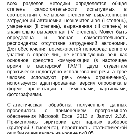
всех разделов методики определяется общая
степень самостоятельности испытуемых в
соответствии с четырьмя степенями выраженности
затруднений автономии: незначительная (I степень),
умеренная (II степень), выраженная (III степень) и
значительно выраженная (IV степень). Может быть
определена и полная самостоятельность
респондента: отсутствие затруднений автономии.
Для обеспечения возможностей непосредственного
участия в опросе лиц, не использующих речь как
основное средство коммуникации (в настоящее
время в мастерской ГАМП двум студентам
практически недоступно использование речи, а трое
человек используют речь очень ограниченно),
используется адаптированная версия опросника в
форме презентации с символами, картинками,
фотографиями.
Статистическая обработка полученных данных
проводилась с применением программного
обеспечения Microsoft Excel 2013 и Jamovi 2.3.6.
Применялись t-критерии для парных выборок
(критерий Стьюдента), вероятность статистической
ошибки оценивалась на уровне p<0,05.