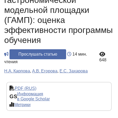
гастрономической
модельной площадки
(ГАМП): оценка
эффективности программы
обучения
Прослушать статью
14 мин.
648
чтения
Н.А. Карпова
,
А.В. Егорова
,
Е.С. Захарова
PDF (RUS)
Информация
GS
в Google Scholar
Метрики