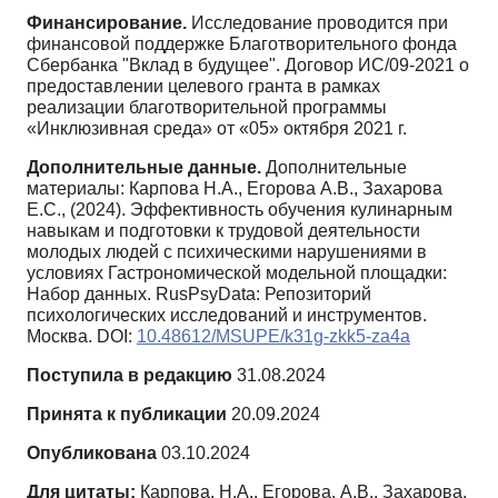
Финансирование.
Исследование проводится при
финансовой поддержке Благотворительного фонда
Сбербанка "Вклад в будущее". Договор ИС/09-2021 о
предоставлении целевого гранта в рамках
реализации благотворительной программы
«Инклюзивная среда» от «05» октября 2021 г.
Дополнительные данные.
Дополнительные
материалы: Карпова Н.А., Егорова А.В., Захарова
Е.С., (2024). Эффективность обучения кулинарным
навыкам и подготовки к трудовой деятельности
молодых людей с психическими нарушениями в
условиях Гастрономической модельной площадки:
Набор данных. RusPsyData: Репозиторий
психологических исследований и инструментов.
Москва. DOI:
10.48612/MSUPE/k31g-zkk5-za4a
Поступила в редакцию
31.08.2024
Принята к публикации
20.09.2024
Опубликована
03.10.2024
Для цитаты:
Карпова, Н.А., Егорова, А.В., Захарова,