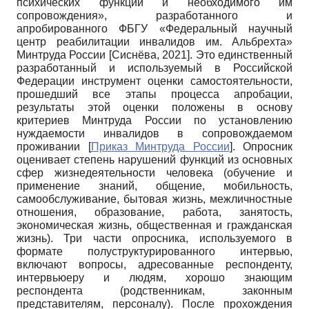
психических функций и необходимого им
сопровождения», разработанного и
апробированного ФБГУ «Федеральный научный
центр реабилитации инвалидов им. Альбрехта»
Минтруда России
[
Сиснёва, 2021
]
. Это единственный
разработанный и используемый в Российской
Федерации инструмент оценки самостоятельности,
прошедший все этапы процесса апробации,
результаты этой оценки положены в основу
критериев Минтруда России по установлению
нуждаемости инвалидов в сопровождаемом
проживании
[
Приказ Минтруда России
]
. Опросник
оценивает степень нарушений функций из основных
сфер жизнедеятельности человека (обучение и
применение знаний, общение, мобильность,
самообслуживание, бытовая жизнь, межличностные
отношения, образование, работа, занятость,
экономическая жизнь, общественная и гражданская
жизнь). Три части опросника, используемого в
формате полуструктурированного интервью,
включают вопросы, адресованные респонденту,
интервьюеру и людям, хорошо знающим
респондента (родственникам, законным
представителям, персоналу). После прохождения