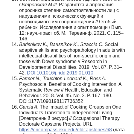
Островская М.И.
Разработка и апробация
опросника степени самостоятельности лиц с
нарушениями психических функций и
необходимого им сопровождения // Особый
ребенок. Исследования и опыт помощи / Вып.
12: науч.-практ. сб. М.: Теревинф, 2021. С. 115–
146.
Barisnikov K.,
Barisnikov K., Straccia C.
Social
adaptive skills and psychopathology in adults with
intellectual disabilities of non-specific origin and
those with Down syndrome // Research in
Developmental Disabilities. 2019. Vol. 87. P. 31–
42.
DOI:10.1016/j.ridd.2019.01.010
Farmer N., Touchton-Leonard K., Ross A.
Psychosocial Benefits of Cooking Intervention: A
Systematic Review // Health, Education and
Behaviour. 2018. Vol. 45. No. 2. P. 167–180.
DOI:1177/1090198117736352
Garcia A.
The Impact of Cooking Groups on One
Individual's Transition to Independent Living
[Электронный ресурс] // Occupational Therapy
Doctorate Capstone Projects. URL:
https://encompass.eku.edu/otdcapstones/68
(дата