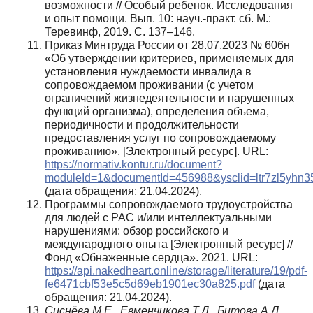
возможности // Особый ребенок. Исследования
и опыт помощи. Вып. 10: науч.-практ. сб. М.:
Теревинф, 2019. С. 137–146.
Приказ Минтруда России от 28.07.2023 № 606н
«Об утверждении критериев, применяемых для
установления нуждаемости инвалида в
сопровождаемом проживании (с учетом
ограничений жизнедеятельности и нарушенных
функций организма), определения объема,
периодичности и продолжительности
предоставления услуг по сопровождаемому
проживанию». [Электронный ресурс]. URL:
https://normativ.kontur.ru/document?
moduleId=1&documentId=456988&ysclid=ltr7zl5yhn
(дата обращения: 21.04.2024).
Программы сопровождаемого трудоустройства
для людей с РАС и/или интеллектуальными
нарушениями: обзор российского и
международного опыта [Электронный ресурс] //
Фонд «Обнаженные сердца». 2021. URL:
https://api.nakedheart.online/storage/literature/19/pdf-
fe6471cbf53e5c5d69eb1901ec30a825.pdf
(дата
обращения: 21.04.2024).
Сиснёва М.Е., Евменчикова Т.Д., Битова А.Л.,