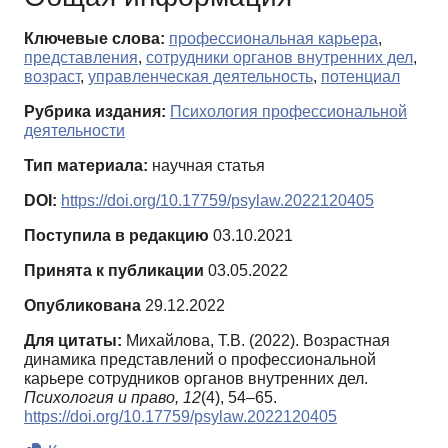
Ключевые слова:
профессиональная карьера
,
представления
,
сотрудники органов внутренних дел
,
возраст
,
управленческая деятельность
,
потенциал
Рубрика издания:
Психология профессиональной
деятельности
Тип материала:
научная статья
DOI:
https://doi.org/10.17759/psylaw.2022120405
Поступила в редакцию
03.10.2021
Принята к публикации
03.05.2022
Опубликована
29.12.2022
Для цитаты:
Михайлова, Т.В. (2022). Возрастная
динамика представлений о профессиональной
карьере сотрудников органов внутренних дел.
Психология и право,
12
(4), 54–65.
https://doi.org/10.17759/psylaw.2022120405