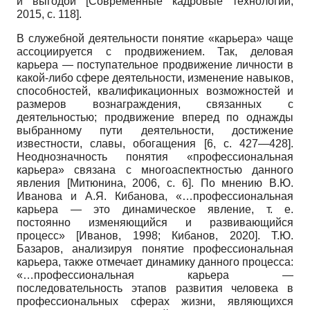
и выгодой
[
Современные кадровые технологии,
2015
, с. 118]
.
В служебной деятельности понятие «карьера» чаще
ассоциируется с продвижением. Так, деловая
карьера — поступательное продвижение личности в
какой-либо сфере деятельности, изменение навыков,
способностей, квалификационных возможностей и
размеров вознаграждения, связанных с
деятельностью; продвижение вперед по однажды
выбранному пути деятельности, достижение
известности, славы, обогащения [6, с. 427—428].
Неоднозначность понятия «профессиональная
карьера» связана с многоаспектностью данного
явления
[
Митюнина, 2006
, с. 6]
. По мнению В.Ю.
Иванова и А.Я. Кибанова, «…профессиональная
карьера — это динамическое явление, т. е.
постоянно изменяющийся и развивающийся
процесс»
[
Иванов, 1998
;
Кибанов, 2020
]
. Т.Ю.
Базаров, анализируя понятие профессиональная
карьера, также отмечает динамику данного процесса:
«…профессиональная карьера —
последовательность этапов развития человека в
профессиональных сферах жизни, являющихся