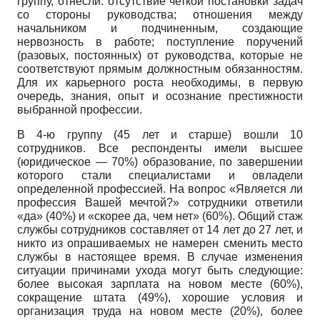
группу, отнесли: отсутствие четкой постановки задач
со стороны руководства; отношения между
начальником и подчиненным, создающие
нервозность в работе; поступление поручений
(разовых, постоянных) от руководства, которые не
соответствуют прямым должностным обязанностям.
Для их карьерного роста необходимы, в первую
очередь, знания, опыт и осознание престижности
выбранной профессии.
В 4-ю группу (45 лет и старше) вошли 10
сотрудников. Все респонденты имели высшее
(юридическое — 70%) образование, по завершении
которого стали специалистами и овладели
определенной профессией. На вопрос «Является ли
профессия Вашей мечтой?» сотрудники ответили
«да» (40%) и «скорее да, чем нет» (60%). Общий стаж
службы сотрудников составляет от 14 лет до 27 лет, и
никто из опрашиваемых не намерен сменить место
службы в настоящее время. В случае изменения
ситуации причинами ухода могут быть следующие:
более высокая зарплата на новом месте (60%),
сокращение штата (49%), хорошие условия и
организация труда на новом месте (20%), более