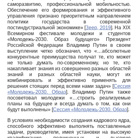
саморазвитию, профессиональной мобильностью.
Обеспечение его формирования и эффективного
управления признано приоритетным направлением
политики государства в современной
постиндустриальной экономике»
[
Зеер, 2019
]
. На ХIХ
Всемирном фестивале молодежи и студентов
«Молодежь-2030. Образ будущего» Президент
Российской Федерации Владимир Путин в своем
выступлении четко обозначил, что «…абсолютные
конкурентные преимущества получат те, кто может
не только думать по-современному, но те, кто
накапливает знания из совершенно разных областей
знаний и разных областей науки, могут их
комбинировать и эффективно применять для
решения стоящих перед всеми нами задач»
[
Сессия
«Молодежь-2030. Образ
]
. Владимир Путин также
посоветовал молодежи «…строить реализуемые
планы на будущее и всегда думать о том, как они
будут выполнены»
[
Сессия «Молодежь-2030. Образ
]
.
В условиях необходимости создания кадрового ядра,
способного эффективно выполнять поставленные
задачи, руководители, имея установки на высокую
квалификацию подчиненных и высокую