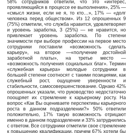
58% сотрудников ответили, что это «интерес,
проявляющийся в процессе ее выполнения», 25% —
«смысл жизни, если не я, то кто…», 17% — «долг
человека перед обществом». Из 12 опрошенных 9
(75%) отметили, что служба нравится, удовлетворяет
и уровень заработка, 3 (25%) — не нравится, но
привлекает уровень заработка. По степени
значимости при выборе профессии на первое место
сотрудники поставили «возможность сделать
карьеру», на второе —«получение достойной
заработной платы», на третье место —
«возможность получения социальных благ». Термин
«служебная карьера» молодые сотрудники в
большей степени соотносят с такими позициями, как
служебный рост, ощущение уверенности и
стабильности, самосовершенствование. Однако 42%
опрошенных указали, что руководство недостаточно
поощряет их стремление к карьерному росту. На
вопрос «Как Вы оцениваете перспективы карьерного
роста в данном подразделении?» 50% ответили
положительно, 17% такую возможность отрицают
именно в данном подразделении и 33% затруднились
с ответом. Все сотрудники отметили свое стремление
к повышению квалификации, причем 67% хотели бы