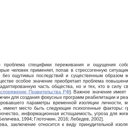
я проблема специфики переживания и ощущения собст
оторые человек применяет, попав в стрессогенную ситуа
 без ощутимых последствий и существенным образом м
ществе особое значение приобретает проблема повышения
 адаптированную часть общества, но и тех, кто в силу с
аспоряжение Правительства РФ
]
. Важное значение имее
жчин для создания фокусных программ реабилитации и ре
ировавшего параметры временной изоляции личности, 
и, имеют место быть следующие психогенные факторы: гр
ночество, информационная истощаемость, угроза для жиз
Беличева, 1994
;
Глоточкин, 2016
;
Лебедев, 2002
]
.
ьева, заключение относится к виду принудительной изол