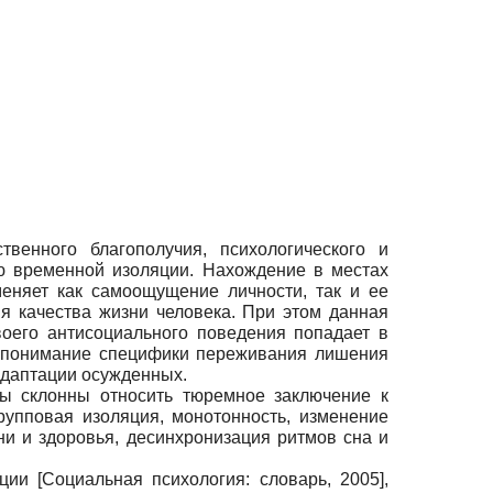
венного благополучия, психологического и
цию временной изоляции. Нахождение в местах
еняет как самоощущение личности, так и ее
 качества жизни человека. При этом данная
воего антисоциального поведения попадает в
т понимание специфики переживания лишения
адаптации осужденных.
мы склонны относить тюремное заключение к
упповая изоляция, монотонность, изменение
ни и здоровья, десинхронизация ритмов сна и
яции
[
Социальная психология: словарь, 2005
]
,