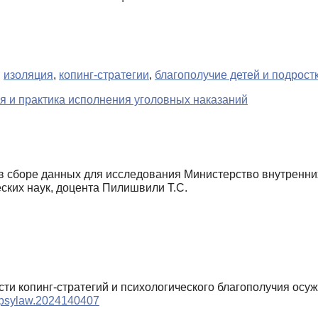
,
изоляция
,
копинг-стратегии
,
благополучие детей и подрост
я и практика исполнения уголовных наказаний
в сборе данных для исследования Министерство внутренних 
ских наук, доцента Пилишвили Т.С.
сти копинг-стратегий и психологического благополучия осу
9/psylaw.2024140407