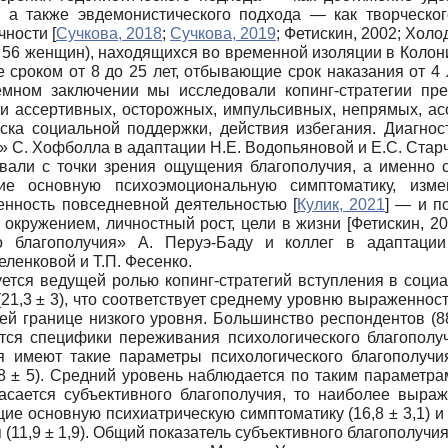
, а также эвдемонистического подхода — как творческог
ичности
[
Сучкова, 2018
;
Сучкова, 2019
;
Фетискин, 2002
;
Холод
 56 женщин), находящихся во вр
е
менной изоляции в Колон
е сроком от 8 до 25 лет, отбывающие срок наказания от 4
мном заключении мы исследовали копинг-стратегии прео
и ассертивных, осторожных, импульсивных, непрямых, асо
ска социальной поддержки, действия избегания. Диагнос
 С. Хофболла в адаптации Н.Е. Водопьяновой и Е.С. Стар
али с точки зрения ощущения благополучия, а именно с
щие основную психоэмоциональную симптоматику, изме
ренность повседневной деятельностью
[
Кулик, 2021
]
— и пс
 окружением, личностный рост, цели в жизни
[
Фетискин, 2
 благополучия» А. Перуэ-Баду и коллег в адаптации
ленковой и Т.П. Фесенко.
тся ведущей ролью копинг-стратегий вступления в социал
(21,3 ± 3), что соответствует среднему уровню выраженно
рхней границе низкого уровня. Большинство респондентов 
ается специфики переживания психологического благополу
я имеют такие параметры психологического благополучия
8 ± 5). Средний уровень наблюдается по таким параметрам
о касается субъективного благополучия, то наиболее вы
щие основную психиатрическую симптоматику (16,8 ± 3,1) и 
11,9 ± 1,9). Общий показатель субъективного благополучия