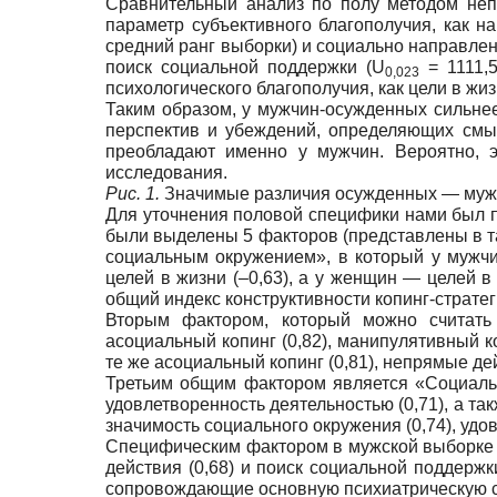
Сравнительный анализ по полу методом неп
параметр субъективного благополучия, как н
средний ранг выборки) и социально направлен
поиск социальной поддержки (U
= 1111,
0,023
психологического благополучия, как цели в жиз
Таким образом, у мужчин-осужденных сильне
перспектив и убеждений, определяющих смыс
преобладают именно у мужчин. Вероятно, э
исследования.
Рис. 1.
Значимые различия осужденных — муж
Для уточнения половой специфики нами был 
были выделены 5 факторов (представлены в та
социальным окружением», в который у мужчин
целей в жизни (–0,63), а у женщин — целей в 
общий индекс конструктивности копинг-стратеги
Вторым фактором, который можно считать
асоциальный копинг (0,82), манипулятивный ко
те же асоциальный копинг (0,81), непрямые дей
Третьим общим фактором является «Социальн
удовлетворенность деятельностью (0,71), а т
значимость социального окружения (0,74), удов
Специфическим фактором в мужской выборке я
действия (0,68) и поиск социальной поддерж
сопровождающие основную психиатрическую сим