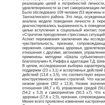
реализацию целей и потребностей личности
удовлетворенности за счет самореализации л
Было обследовано 109 человек (53 мужчины и
Зангиатинского района. Это лица, осужденны
анализа модели поведения личности в тюре
диагностировались выраженность в поведени
целью вступления в социальный контакт, пои
«Стратегии преодоления стрессовых ситуаций»
Аспект переживания заключения мы исследов
чувствительность, признаки, сопровождаю
окружения, самооценка здоровья, удовлетво
отношения с другими, автономия, управление
применены методики «Шкала субъективного
благополучия» К. Риффа в адаптации Т.Д. Шеве
В целом, исследованная выборка характеризуе
поддержки (23 ± 3,1) и ассертивных действий 
действий (13,8 ± 3,5), что соответствует ве
конструктивности копинг-стратегий. Что кас
низком уровне (302 ± 12,9). Низкие значени
отношения (48,7 ± 6), управление средой (50,
(54,2 ± 5,3) и самопринятие (50,3 ±7). Чт
здоровья (17,6 ± 2,5), признаки, сопровождаю
Менее всего проявлено изменение настроения (