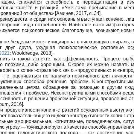
тацию, снижается способность к переадаптации в из
остных качеств и реакций. «Уже само пребывание в ме
лированной от общества»
[
Аминев, 2017
, с. 34]
.
имуществ, и среди них основным выступает, конечно, лиш
творения ряда потребностей. Наиболее важным фактором 
нижается психологическое благополучие, возникают нов
нное безделье может инициировать нисходящую спираль, 
 друг друга, ухудшая психологическое состояние о
 2021
;
Wooldredge, 2018
]
.
мнить о таком аспекте, как эффективность. Процесс выб
о плохими, либо хорошими. Скорее их можно назвать 
ворить о копинг-стратегиях как о «продуктивных» и «непр
 т. е. оцениваться по наличию позитивного для личност
уктивных способах решения проблем. К конструктивным
ставленным целям, обращение за помощью к другим лю
отношения к проблеме. Неконструктивными способами реш
ассивность в решении проблемной ситуации, проявление а
burn, 2016
]
.
и продуктивности копинг-стратегий осужденных выступают
ает показатель общего индекса конструктивности копинг-стр
альные эмоциональные, когнитивные, поведенческие, сит
ю угрозу — функционируют в качестве способа управлени
зрения гедонистического подхода — как достижение удо