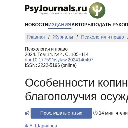
Перейти к основному содержанию
НОВОСТИ
ИЗДАНИЯ
АВТОРЫ
ПОДАТЬ РУКО
Главная
Журналы
Психология и право
Психология и право
2024. Том 14. № 4. С. 105–114
doi:10.17759/psylaw.2024140407
ISSN: 2222-5196 (online)
Особенности копинг
благополучия осуж
Прослушать статью
14 мин. чтени
Ф.А. Шарипова