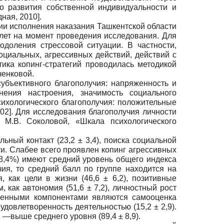
о развития собственной индивидуальности и
ная, 2010
]
.
ии исполнения наказания Ташкентской области
 лет на момент проведения исследования. Для
доления стрессовой ситуации. В частности,
циальных, агрессивных действий, действий с
тика копинг-стратегий проводилась методикой
ченковой.
убъективного благополучия: напряженность и
нения настроения, значимость социального
ихологического благополучия: положительные
002
]
. Для исследования благополучия личности
 М.В. Соколовой, «Шкала психологического
ьный контакт (23,2 ± 3,4), поиска социальной
сти. Слабее всего проявлен копинг агрессивных
(88,4%) имеют средний уровень общего индекса
чия, то средний балл по группе находится на
, как цели в жизни (46,6 ± 6,2), позитивные
, как автономия (51,6 ± 7,2), личностный рост
раженными компонентами являются самооценка
удовлетворенность деятельностью (15,2 ± 2,9).
 —выше среднего уровня (89,4 ± 8,9).