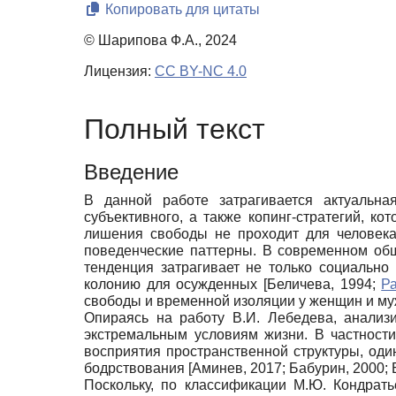
Копировать для цитаты
© Шарипова Ф.А., 2024
Лицензия:
CC BY-NC 4.0
Полный текст
Введение
В данной работе затрагивается актуальна
субъективного, а также копинг-стратегий, к
лишения свободы не проходит для человека
поведенческие паттерны. В современном об
тенденция затрагивает не только социально
колонию для осужденных
[
Беличева, 1994
;
Р
свободы и временной изоляции у женщин и му
Опираясь на работу В.И. Лебедева, анализ
экстремальным условиям жизни. В частност
восприятия пространственной структуры, оди
бодрствования
[
Аминев, 2017
;
Бабурин, 2000
;
Поскольку, по классификации М.Ю. Кондрат