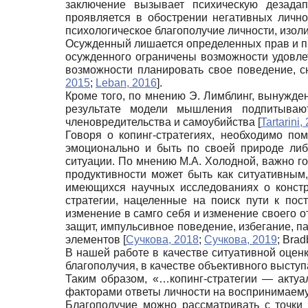
заключение вызывает психическую дезадап
проявляется в обострении негативных личн
психологическое благополучие личности, изо
Осужденный лишается определенных прав и пре
осужденного ограничены возможности удовле
возможности планировать свое поведение, с
2015
;
Leban, 2016
]
.
Кроме того, по мнению Э. Лимблинг, вынужде
результате модели мышления подпитывают
членовредительства и самоубийства
[
Tartarini,
Говоря о копинг-стратегиях, необходимо по
эмоционально и быть по своей природе либ
ситуации. По мнению М.А. Холодной, важно го
продуктивности может быть как ситуативным,
имеющихся научных исследованиях о констр
стратегии, нацеленные на поиск пути к по
изменение в самго себя и изменение своего 
защит, импульсивное поведение, избегание, п
элементов
[
Сучкова, 2018
;
Сучкова, 2019
;
Brad
В нашей работе в качестве ситуативной оценк
благополучия, в качестве объективного выступ
Таким образом, «…копинг-стратегии — акту
факторами ответы личности на воспринимаему
Благополучие можно рассматривать с точки 