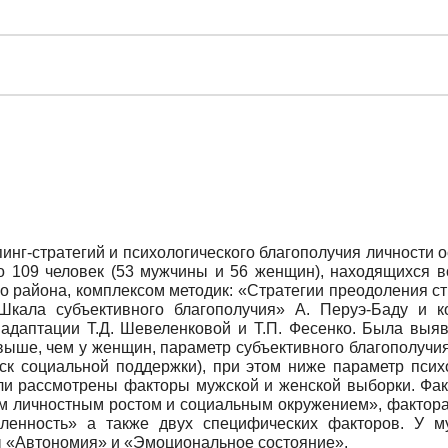
инг-стратегий и психологического благополучия личности 
о 109 человек (53 мужчины и 56 женщин), находящихся в
го района, комплексом методик: «Стратегии преодоления с
Шкала субъективного благополучия» А. Перуэ-Баду и 
 адаптации Т.Д. Шевеленковой и Т.П. Фесенко. Была выя
н выше, чем у женщин, параметр субъективного благополуч
оиск социальной поддержки), при этом ниже параметр псих
и рассмотрены факторы мужской и женской выборки. Фак
им личностным ростом и социальным окружением», фактор
вленность» а также двух специфических факторов. У 
ы «Автономия» и «Эмоциональное состояние».