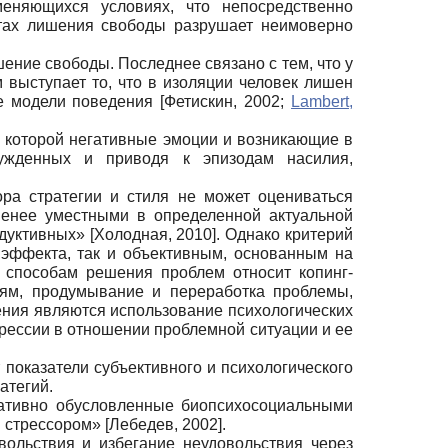
меняющихся условиях, что непосредственно
стах лишения свободы разрушает неимоверно
ение свободы. Последнее связано с тем, что у
выступает то, что в изоляции человек лишен
ые модели поведения
[
Фетискин, 2002
;
Lambert,
в которой негативные эмоции и возникающие в
сужденных и приводя к эпизодам насилия,
ора стратегии и стиля не может оцениваться
менее уместными в определенной актуальной
одуктивных»
[
Холодная, 2010
]
. Однако критерий
и эффекта, так и объективным, основанным на
 способам решения проблем относит копинг-
дям, продумывание и переработка проблемы,
ения являются использование психологических
грессии в отношении проблемной ситуации и ее
 показатели субъективного и психологического
атегий.
уативно обусловленные биопсихосоциальными
я стрессором»
[
Лебедев, 2002
]
.
вольствия и избегание неудовольствия через