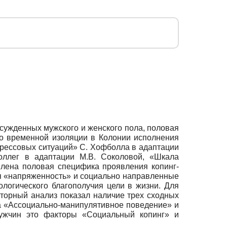
осужденных мужского и женского пола, половая
о временной изоляции в Колонии исполнения
трессовых ситуаций» С. Хофболла в адаптации
коллег в адаптации М.В. Соколовой, «Шкала
влена половая специфика проявления копинг-
ия «напряженность» и социально направленные
ологического благополучия цели в жизни. Для
торный анализ показал наличие трех сходных
а «Ассоциально-манипулятивное поведение» и
мужчин это факторы «Социальный копинг» и