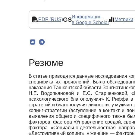
Информация
GS
PDF (RUS)
Метрики
в Google Scholar
Резюме
В статье приводятся данные исследования коп
специфика их проявлений. Было обследован
наказания Ташкентской области Зангиатинско
Н.Е. Водопьяновой и Е.С. Старченковой, «
психологического благополучия» К. Риффа в
стратегий и благополучия личности: у мужчи
копинг-стратегии (вступление в контакт и п
выявления общего и специфичного также был
факторов: фактора «Управление средой, сво
фактора «Социально-деятельностная напра
«Деструктивный копинг», у женщин — фактор