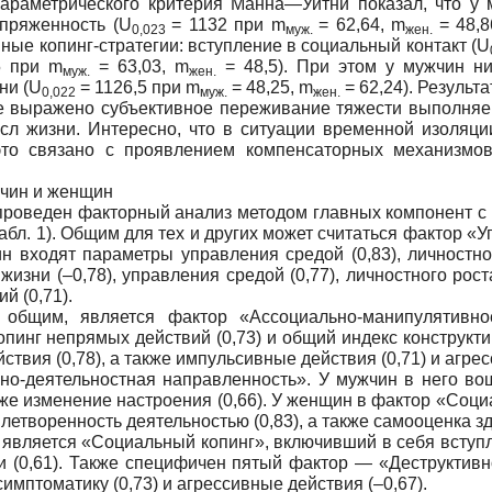
араметрического критерия Манна—Уитни показал, что у
апряженность (U
= 1132 при m
= 62,64, m
= 48,
0,023
муж.
жен.
ные копинг-стратегии: вступление в социальный контакт (U
5 при m
= 63,03, m
= 48,5). При этом у мужчин н
муж.
жен.
ни (U
= 1126,5 при m
= 48,25, m
= 62,24). Результ
0,022
муж.
жен.
е выражено субъективное переживание тяжести выполняем
л жизни. Интересно, что в ситуации временной изоляци
то связано с проявлением компенсаторных механизмов
чин и женщин
проведен факторный анализ методом главных компонент с 
бл. 1). Общим для тех и других может считаться фактор «
 входят параметры управления средой (0,83), личностного
жизни (–0,78), управления средой (0,77), личностного роста
й (0,71).
 общим, является фактор «Ассоциально-манипулятивн
пинг непрямых действий (0,73) и общий индекс конструкти
ствия (0,78), а также импульсивные действия (0,71) и агрес
о-деятельностная направленность». У мужчин в него вошл
акже изменение настроения (0,66). У женщин в фактор «Со
летворенность деятельностью (0,83), а также самооценка зд
вляется «Социальный копинг», включивший в себя вступле
ки (0,61). Также специфичен пятый фактор — «Деструктив
птоматику (0,73) и агрессивные действия (–0,67).