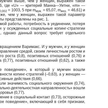
 мужчин выше, чем у женщин, выражен такой
86, где «U» — критерий Манна—Уитни, «m» —
= 1003, 5 при m
= 65,07, m
= 46,61) и
0,002
муж.
жен.
иже, чем у женщин, выражен такой параметр
аты представлены на рис. 1.
ой работы, потребность в уединении, потеря
и у осужденных социальные копинг-стратегии
, однако данный вопрос требует отдельного
вращением Варимакс. И у мужчин, и у женщин
Управление средой, своим личностным ростом и
 роста (0,8), позитивных отношений (0,76) и
 (0,77), позитивных отношений (0,62), а также
ое поведение», в который у мужчин вошли
вности копинг-стратегий (–0,63), а у женщин —
сивные действия (0,66).
и значимость социального окружения (0,74),
циально-деятельностная направленность» вошли
оровья (0,77).
ние в социальный контакт (0,73), осторожные
ное поведение», включающий в себя признаки,