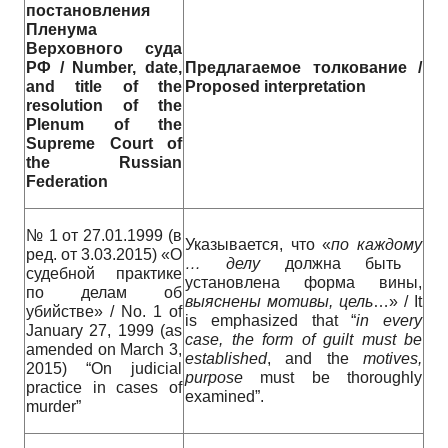
постановления
Пленума
Верховного
суда
РФ
/ Number, date,
Предлагаемое толкование /
and title of the
Proposed interpretation
resolution of the
Plenum of the
Supreme Court of
the Russian
Federation
№ 1 от 27.01.1999 (в
Указывается, что «
по
каждому
ред. от 3.03.2015) «О
…
делу
должна быть
судебной практике
установлена форма вины,
по делам об
выяснены
мотивы
,
цель
…» / It
убийстве» / No. 1 of
is emphasized that “
in every
January 27, 1999 (as
case, the form of guilt must be
amended on March 3,
established
, and the
motives,
2015) “On judicial
purpose
must be thoroughly
practice in cases of
examined”.
murder”