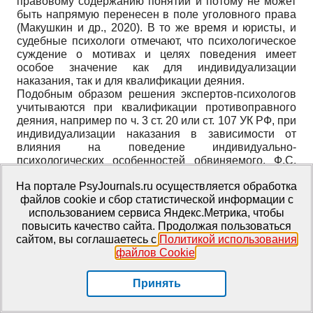
правовому содержанию понятий и потому не может
быть напрямую перенесен в поле уголовного права
(Макушкин и др., 2020). В то же время и юристы, и
судебные психологи отмечают, что психологическое
суждение о мотивах и целях поведения имеет
особое значение как для индивидуализации
наказания, так и для квалификации деяния.
Подобным образом решения экспертов-психологов
учитываются при квалификации противоправного
деяния, например по ч. 3 ст. 20 или ст. 107 УК РФ, при
индивидуализации наказания в зависимости от
влияния на поведение индивидуально-
психологических особенностей обвиняемого. Ф.С.
Сафуанов также указывает, что самостоятельные
На портале PsyJournals.ru осуществляется обработка
выводы эксперта-психолога и совместные выводы
файлов cookie и сбор статистической информации с
психолога и психиатра «могут приводить к
использованием сервиса Яндекс.Метрика, чтобы
индивидуализации наказания обвиняемых, могут
повысить качество сайта. Продолжая пользоваться
использоваться для квалификации по определенным
сайтом, вы соглашаетесь с
Политикой использования
статьям…» (Сафуанов, 2019, с. 165).
файлов Cookie
.
М.М. Коченов считает вопрос о мотивах конкретного
поступка входящим в сферу компетенции эксперта-
психолога и полагает, что «если эксперт-психолог
Принять
устанавливает мотивы конкретного поступка,
анализирует особенности мотивационной сферы