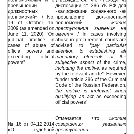
превышении
диспозиции ст. 286 УК РФ для
должностных
квалификации содеянного как
полномочий» / No.
превышение должностных
19 of October 16,
полномочий
мотив
2009 (as amended on
преступления значения не
June 11, 2020) “On
имеет
» / In cases involving
judicial practice in
abuse in procurement, courts are
cases of abuse of
advised to “
pay
particular
official powers and
attention
to
establishing
all
exceeding official
mandatory
elements
of
the
powers”
subjective
aspect
of the crime,
including
the
motive
, as required
by the relevant article”. However,
“under article 286 of the Criminal
Code of the Russian Federation,
the motive is irrelevant when
qualifying an act
as exceeding
official powers”
Отмечается, что «
мотив
№ 16 от 04.12.2014
совершения
указанных
«О судебной
преступлений