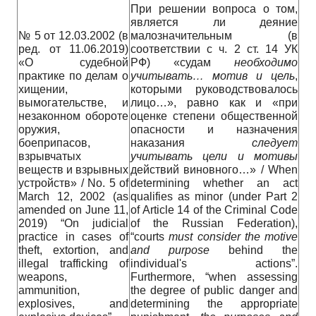
При решении вопроса о том,
является ли деяние
№ 5 от 12.03.2002 (в
малозначительным (в
ред. от 11.06.2019)
соответствии с ч. 2 ст. 14 УК
«О судебной
РФ) «судам
необходимо
практике по делам о
учитывать
…
мотив
и
цель
,
хищении,
которыми руководствовалось
вымогательстве, и
лицо…», равно как и «при
незаконном обороте
оценке степени общественной
оружия,
опасности и назначения
боеприпасов,
наказания
следует
взрывчатых
учитывать
цели
и
мотивы
веществ и взрывных
действий виновного…» / When
устройств» / No. 5 of
determining whether an act
March 12, 2002 (as
qualifies as minor (under Part 2
amended on June 11,
of Article 14 of the Criminal Code
2019) “On judicial
of the Russian Federation),
practice in cases of
“courts
must consider the motive
theft, extortion, and
and purpose
behind the
illegal trafficking of
individual's actions”.
weapons,
Furthermore, “when assessing
ammunition,
the degree of public danger and
explosives, and
determining the appropriate