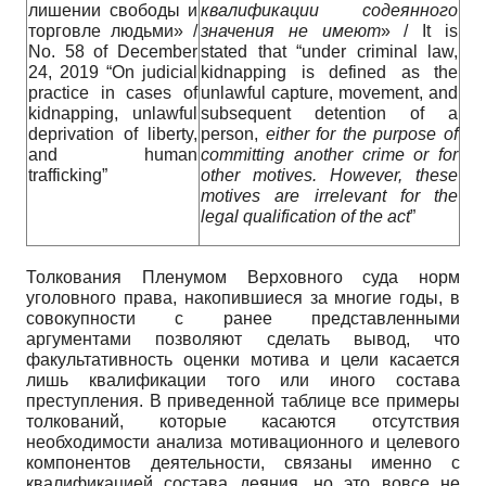
лишении свободы и
квалификации
содеянного
торговле людьми» /
значения
не
имеют
» / It is
No. 58 of December
stated that “under criminal law,
24, 2019 “On judicial
kidnapping is defined as the
practice in cases of
unlawful capture, movement, and
kidnapping, unlawful
subsequent detention of a
deprivation of liberty,
person,
either for the purpose of
and human
committing another crime or for
trafficking”
other motives. However, these
motives are irrelevant for the
legal qualification of the act
”
Толкования Пленумом Верховного суда норм
уголовного права, накопившиеся за многие годы, в
совокупности с ранее представленными
аргументами позволяют сделать вывод, что
факультативность оценки мотива и цели касается
лишь квалификации того или иного состава
преступления. В приведенной таблице все примеры
толкований, которые касаются отсутствия
необходимости анализа мотивационного и целевого
компонентов деятельности, связаны именно с
квалификацией состава деяния, но это вовсе не