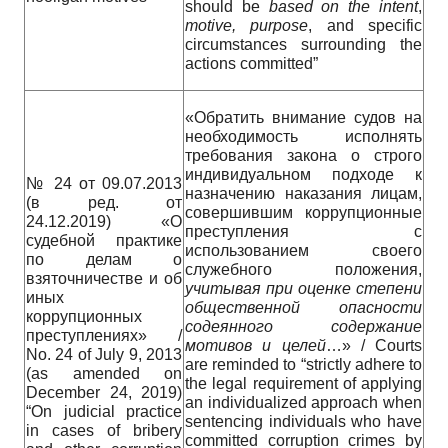
should be
based on the
intent
,
motive, purpose
, and specific
circumstances surrounding the
actions committed”
«Обратить внимание судов на
необходимость исполнять
требования закона о строго
индивидуальном подходе к
№ 24 от 09.07.2013
назначению наказания лицам,
(в ред. от
совершившим коррупционные
24.12.2019) «О
преступления с
судебной практике
использованием своего
по делам о
служебного положения,
взяточничестве и об
учитывая
при
оценке
степени
иных
общественной
опасности
коррупционных
содеянного
содержание
преступлениях» /
мотивов
и
целей
…» / Courts
No. 24 of July 9, 2013
are reminded to “strictly adhere to
(as amended on
the legal requirement of applying
December 24, 2019)
an individualized approach when
“On judicial practice
sentencing individuals who have
in cases of bribery
committed corruption crimes by