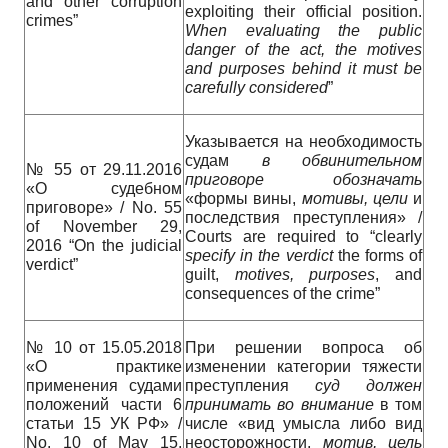
and other corruption
exploiting their official position.
crimes”
When
evaluating the public
danger of the act, the motives
and purposes behind it must be
carefully considered
”
Указывается на необходимость
судам
в
обвинительном
№ 55 от 29.11.2016
приговоре
обозначать
«О судебном
«формы вины,
мотивы
,
цели
и
приговоре» / No. 55
последствия преступления» /
of November 29,
Courts are required to “clearly
2016 “On the judicial
specify in the verdict
the forms of
verdict”
guilt,
motives, purposes
, and
consequences of the crime”
№ 10 от 15.05.2018
При решении вопроса об
«О практике
изменении категории тяжести
применения судами
преступления
суд
должен
положений части 6
принимать
во
внимание
в том
статьи 15 УК РФ» /
числе «вид умысла либо вид
No. 10 of May 15,
неосторожности,
мотив
,
цель