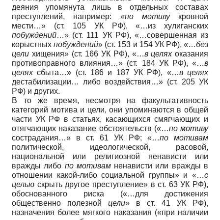
деяния упомянута лишь в отдельных составах
преступлений, например: «
по мотиву
кровной
мести…» (ст. 105 УК РФ), «…из хулиганских
побуждений
…» (ст. 111 УК РФ), «…совершенная из
корыстных
побуждений
» (ст. 153 и 154 УК РФ), «…
без
цели
хищения» (ст. 166 УК РФ), «…
в целях
оказания
противоправного влияния…» (ст. 184 УК РФ), «…
в
целях
сбыта…» (ст. 186 и 187 УК РФ), «…
в целях
дестабилизации… либо воздействия…» (ст. 205 УК
РФ) и других.
В то же время, несмотря на факультативность
категорий мотива и цели, они упоминаются в общей
части УК РФ в статьях, касающихся смягчающих и
отягчающих наказание обстоятельств («…
по мотиву
сострадания…» в ст. 61 УК РФ; «…
по мотивам
политической, идеологической, расовой,
национальной или религиозной ненависти или
вражды либо
по мотивам
ненависти или вражды в
отношении какой-либо социальной группы» и «…
с
целью
скрыть другое преступление» в ст. 63 УК РФ),
обоснованного риска («…для достижения
общественно полезной
цели
» в ст. 41 УК РФ),
назначения более мягкого наказания («при наличии