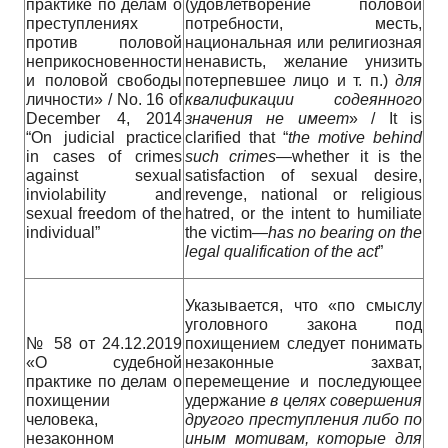
практике по делам о
(удовлетворение половой
преступлениях
потребности, месть,
против половой
национальная или религиозная
неприкосновенности
ненависть, желание унизить
и половой свободы
потерпевшее лицо и т. п.)
для
личности» / No. 16 of
квалификации
содеянного
December 4, 2014
значения
не
имеет
» / It is
“On judicial practice
clarified that “
the motive behind
in cases of crimes
such crimes
—whether it is the
against sexual
satisfaction of sexual desire,
inviolability and
revenge, national or religious
sexual freedom of the
hatred, or the intent to humiliate
individual”
the victim—
has no bearing on the
legal qualification of the act
”
Указывается, что «по смыслу
уголовного закона под
№ 58 от 24.12.2019
похищением следует понимать
«О судебной
незаконные захват,
практике по делам о
перемещение и последующее
похищении
удержание
в
целях
совершения
человека,
другого
преступления
либо
по
незаконном
иным
мотивам
,
которые
для