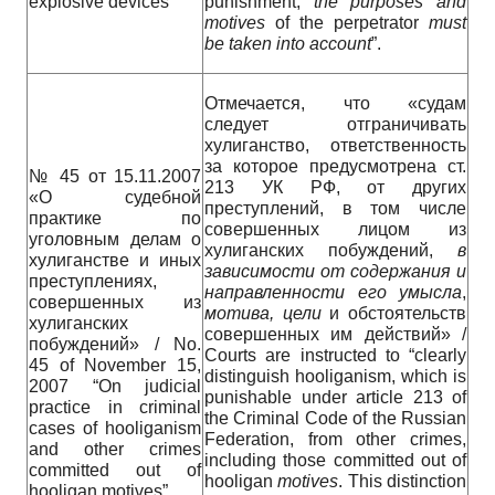
explosive devices”
punishment,
the purposes and
motives
of the perpetrator
must
be taken into account
”.
Отмечается, что «судам
следует отграничивать
хулиганство, ответственность
за которое предусмотрена ст.
№ 45 от 15.11.2007
213 УК РФ, от других
«О судебной
преступлений, в том числе
практике по
совершенных лицом из
уголовным делам о
хулиганских побуждений,
в
хулиганстве и иных
зависимости
от
содержания
и
преступлениях,
направленности
его
умысла
,
совершенных из
мотива
,
цели
и обстоятельств
хулиганских
совершенных им действий» /
побуждений» / No.
Courts are instructed to “clearly
45 of November 15,
distinguish hooliganism, which is
2007 “On judicial
punishable under article 213 of
practice in criminal
the Criminal Code of the Russian
cases of hooliganism
Federation, from other crimes,
and other crimes
including those committed out of
committed out of
hooligan
motives
. This distinction
hooligan motives”