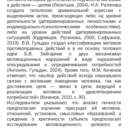
а действия — целям (Леонтьев, 2004), Н.А. Ратинова
создала типологию криминальной агрессии с
выделением актов, происходящих либо на уровне
деятельности (детерминированных личностными и
индивидуально-психологическими особенностями),
либо на уровне действий (детерминированных
ситуацией) (Кудрявцев, Ратинова, 2000; Сафуанов,
2019). В.В. Гульдан создал классификацию мотивов
противоправных действий и в ее основу положил
идеи Б.В. Зейгарник о двух механизмах
мотивационных нарушений в виде нарушений
опосредования и опредмечивания потребностей
(Антонян, Гульдан, 2024). Кроме того, М.М. Коченов
отмечает, что «выбор действий всегда неразрывно
связан с мотивами поведения человека, так как
достижение цели — звено в цепи, ведущей к
реализации мотивов и удовлетворению
потребностей» (Коченов, 2010, с. 95).
Исследователи указывают, что анализ личности
предполагает изучение присущих ей мотивов,
отношений, установок, смысловых образований, а
суждение о критичности субъекта предполагает
исследование мотивационного, целевого и