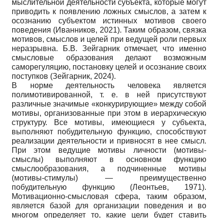
мыслительной деятельности субъекта, которые могут
приводить к появлению ложных смыслов, а затем к
осознанию субъектом истинных мотивов своего
поведения (Иванников, 2021). Таким образом, связка
мотивов, смыслов и целей при ведущей роли первых
неразрывна. Б.В. Зейгарник отмечает, что именно
смысловые образования делают возможным
саморегуляцию, постановку целей и осознание своих
поступков (Зейгарник, 2024).
В норме деятельность человека является
полимотивированной, т. е. в ней присутствуют
различные значимые «конкурирующие» между собой
мотивы, организованные при этом в иерархическую
структуру. Все мотивы, имеющиеся у субъекта,
выполняют побудительную функцию, способствуют
реализации деятельности и привносят в нее смысл.
При этом ведущие мотивы личности (мотивы-
смыслы) выполняют в основном функцию
смыслообразования, а подчиненные мотивы
(мотивы-стимулы) — преимущественно
побудительную функцию (Леонтьев, 1971).
Мотивационно-смысловая сфера, таким образом,
является базой для организации поведения и во
многом определяет то, какие цели будет ставить