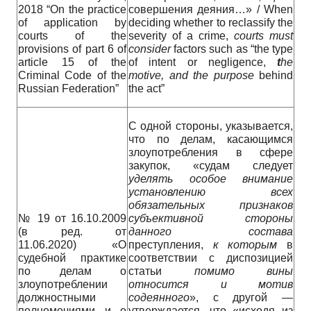
2018 “On the practice
совершения деяния…» / When
of application by
deciding whether to reclassify the
courts of the
severity of a crime,
courts must
provisions of part 6 of
consider
factors such as “the type
article 15 of the
of intent or negligence,
t
he
Criminal Code of the
motive, and the purpose
behind
Russian Federation”
the act”
С одной стороны, указывается,
что по делам, касающимся
злоупотребления в сфере
закупок, «судам следует
уделять особое внимание
установлению всех
обязательных признаков
№ 19 от 16.10.2009
субъективной стороны
(в ред. от
данного состава
11.06.2020) «О
преступления,
к которым
в
судебной практике
соответствии с диспозицией
по делам о
статьи
помимо вины
злоупотреблении
относится и мотив
должностными
содеянного
», с другой —
полномочиями и о
утверждается, что «исходя из