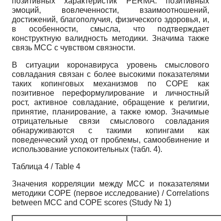
позитивных характеристик PERMA: позитивных
эмоций, вовлеченности, взаимоотношений,
достижений, благополучия, физического здоровья, и,
в особенности, смысла, что подтверждает
конструктную валидность методики. Значима также
связь МСС с чувством связности.
В ситуации коронавируса уровень смыслового
совладания связан с более высокими показателями
таких копинговых механизмов по COPE как
позитивное переформулирование и личностный
рост, активное совладание, обращение к религии,
принятие, планирование, а также юмор. Значимые
отрицательные связи смыслового совладания
обнаруживаются с такими копингами как
поведенческий уход от проблемы, самообвинение и
использование успокоительных (табл. 4).
Таблица 4 / Table 4
Значения корреляции между MCC и показателями
методики COPE (первое исследование) / Correlations
between MCC and COPE scores (Study № 1)