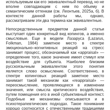
используемым как его эквивалентный перевод, но не
вполне совпадающим с ним по объему и
семантическим оттенкам (см. Леонтьев, 2025а, б). В
контексте данной работы мы, однако,
рассматриваем эти два термина как эквивалентные.
Непосредственным предметом данной статьи
выступает один конкретный вид копингов, а именно
смысловые. Еще в модели Лазаруса (Lazarus,
Folkman, 1984) заметное место в спектре
эмоционально–когнитивных реакций на стресс
занимает процесс, обозначаемый как «appraisal» —
определение того, какое значение имеет стимул или
воздействие для субъекта. Наиболее близким
русскоязычным эквивалентом этого понятия
является слово осмысление. Соответственно, в
спектре копинговых реакций заметное место
занимает такой механизм как «reappraisal» —
переосмысление, проявляющееся в изменении
значения, или смысла критического воздействия,
путем помещения его в иной субъективный контекст.
Подобные же механизмы описываютcя и в
психотерапевтических подходах. Такое понимание
хорошо соотносится с отечественными традициями