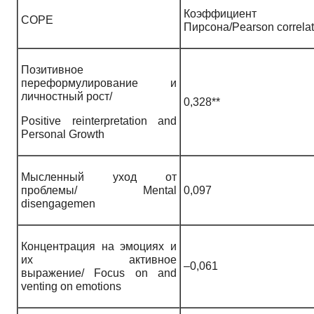
Коэффициент ко
COPE
Пирсона/Pearson correlati
Позитивное
переформулирование и
личностный рост/
0,328**
Positive reinterpretation and
Personal Growth
Мысленный уход от
проблемы/ Mental
0,097
disengagemen
Концентрация на эмоциях и
их активное
–0,061
выражение/ Focus on and
venting on emotions