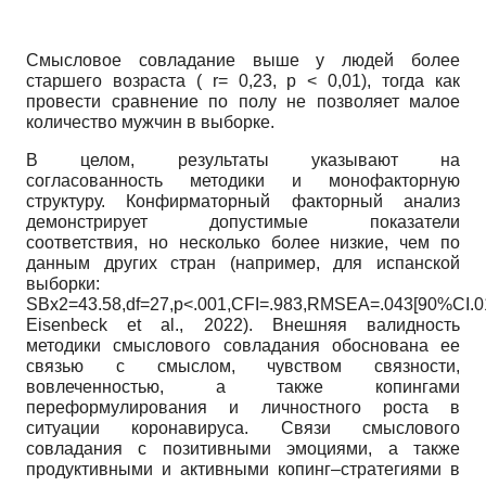
Смысловое совладание выше у людей более
старшего возраста ( r= 0,23, p < 0,01), тогда как
провести сравнение по полу не позволяет малое
количество мужчин в выборке.
В целом, результаты указывают на
согласованность методики и монофакторную
структуру. Конфирматорный факторный анализ
демонстрирует допустимые показатели
соответствия, но несколько более низкие, чем по
данным других стран (например, для испанской
выборки:
SBx2=43.58,df=27,p<.001,CFI=.983,RMSEA=.043[90%CI.0
Eisenbeck et al., 2022). Внешняя валидность
методики смыслового совладания обоснована ее
связью с смыслом, чувством связности,
вовлеченностью, а также копингами
переформулирования и личностного роста в
ситуации коронавируса. Связи смыслового
совладания с позитивными эмоциями, а также
продуктивными и активными копинг–стратегиями в