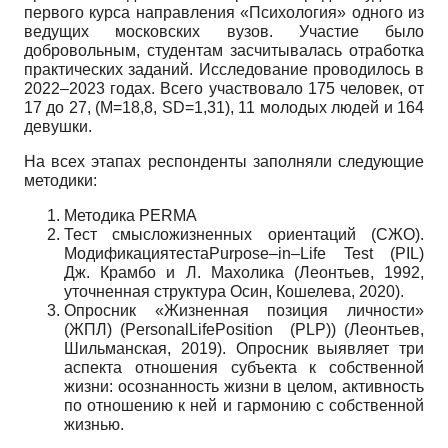
первого курса направления «Психология» одного из
ведущих московских вузов. Участие было
добровольным, студентам засчитывалась отработка
практических заданий. Исследование проводилось в
2022–2023 годах. Всего участвовало 175 человек, от
17 до 27, (M=18,8, SD=1,31), 11 молодых людей и 164
девушки.
На всех этапах респонденты заполняли следующие
методики:
Методика PERMA
Тест смысложизненных ориентаций (СЖО).
МодификациятестаPurpose–in–Life Test (PIL)
Дж. Крамбо и Л. Махолика (Леонтьев, 1992,
уточненная структура Осин, Кошелева, 2020).
Опросник «Жизненная позиция личности»
(ЖПЛ) (PersonalLifePosition (PLP)) (Леонтьев,
Шильманская, 2019). Опросник выявляет три
аспекта отношения субъекта к собственной
жизни: осознанность жизни в целом, активность
по отношению к ней и гармонию с собственной
жизнью.