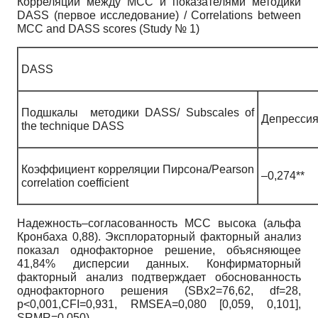
Корреляции между MCC и показателями методики
DASS (первое исследование) / Correlations between
MCC and DASS scores (Study № 1)
DASS
Подшкалы методики DASS/ Subscales of
Депрессия
the technique DASS
Коэффициент корреляции Пирсона/Pearson
–0,274**
correlation coefficient
Надежность–согласованность МСС высока (альфа
Кронбаха 0,88). Эксплораторный факторный анализ
показал однофакторное решение, объясняющее
41,84% дисперсии данных. Конфирматорный
факторный анализ подтверждает обоснованность
однофакторного решения (SBx2=76,62, df=28,
p<0,001,CFI=0,931, RMSEA=0,080 [0,059, 0,101],
SRMR=0,050).