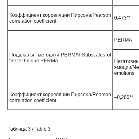
Коэффициент корреляции Пирсона/Pearson
0,473**
correlation coefficient
PERMA
Подшкалы методики PERMA/ Subscales of
the technique PERMA
Негативн
эмоции/Ne
emotions
Коэффициент корреляции Пирсона/Pearson
–0,280**
correlation coefficient
Таблица 3 / Table 3