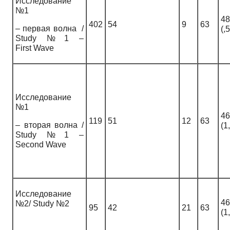
Исследование
№1
48
402
54
9
63
– первая волна /
(,
Study №1 –
First Wave
Исследование
№1
46
119
51
12
63
– вторая волна /
(1
Study №1 –
Second Wave
Исследование
46
№2/ Study №2
95
42
21
63
(1