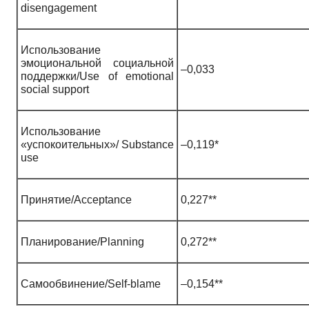
disengagement
Использование
эмоциональной социальной
–0,033
поддержки/Use of emotional
social support
Использование
«успокоительных»/ Substance
–0,119*
use
Принятие/Acceptance
0,227**
Планирование/Planning
0,272**
Самообвинение/Self-blame
–0,154**