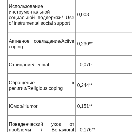
Использование
инструментальной
0,003
социальной поддержки/ Use
of instrumental social support
Активное совладание/Active
0,230**
coping
Отрицание/ Denial
–0,070
Обращение к
0,244**
религии/Religious coping
Юмор/Humor
0,151**
Поведенческий уход от
проблемы / Behavioral
–0,176**