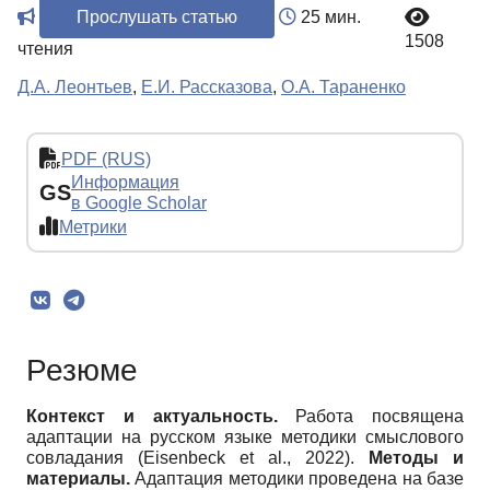
Прослушать статью
25 мин.
1508
чтения
Д.А. Леонтьев
,
Е.И. Рассказова
,
О.А. Тараненко
PDF (RUS)
Информация
GS
в Google Scholar
Метрики
Резюме
Контекст и актуальность.
Работа посвящена
адаптации на русском языке методики смыслового
совладания (Eisenbeck et al., 2022).
Методы и
материалы.
Адаптация методики проведена на базе