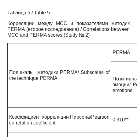
Таблица 5 / Table 5
Корреляции между MCC и показателями методик
PERMA (второе исследования) / Correlations between
MCC and PERMA scores (Study № 2)
PERMA
Подшкалы методики PERMA/ Subscales of
the technique PERMA
Позитивн
эмоции/ Po
emotions
Коэффициент корреляции Пирсона/Pearson
0,310**
correlation coefficient