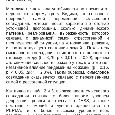
Методика не показала устойчивости во времени от
первого ко второму срезу. Видимо, это связано с
природой самой переменной смыслового
совладания, которая носит характер не столько
устойчивой диспозиции, сколько динамического
паттерна реагирования, выраженность которого
связана с динамикой самой стрессогенной и
неопределенной ситуации, на которую идет реакция,
и соответствующего состояния людей. Показатель
смыслового совладания снижается от первого ко
второму замеру (t = 3,79, p < 0,01, d = 0,29), причем
это снижение сильнее выражено у тех, кто отмечает
негативное влияние пандемии на их жизнь (β = 0,16,
p < 0,05, ΔR² = 2,3%). Таким образом, смысловое
совладание оказывается связано с переживанием
самой стрессогенной ситуации.
Как видно из табл. 2 и 3, выраженность смыслового
совладания связана с более низким уровнем
депрессии, тревоги и стресса по DASS, а также
негативных эмоций и чувства одиночества по
PERMA, и с более высоким уровнем всех