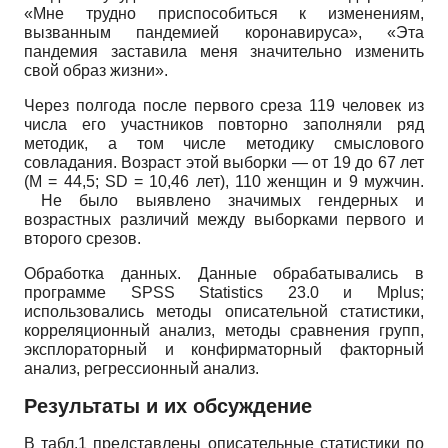
«Мне трудно приспособиться к изменениям,
вызванным пандемией коронавируса», «Эта
пандемия заставила меня значительно изменить
свой образ жизни».
Через полгода после первого среза 119 человек из
числа его участников повторно заполняли ряд
методик, а том числе методику смыслового
совладания. Возраст этой выборки — от 19 до 67 лет
(M = 44,5; SD = 10,46 лет), 110 женщин и 9 мужчин.
Не было выявлено значимых гендерных и
возрастных различий между выборками первого и
второго срезов.
Обработка данных. Данные обрабатывались в
программе SPSS Statistics 23.0 и Mplus;
использовались методы описательной статистики,
корреляционный анализ, методы сравнения групп,
эксплораторный и конфирматорный факторный
анализ, регрессионный анализ.
Результаты и их обсуждение
В табл.1 представлены описательные статистики по