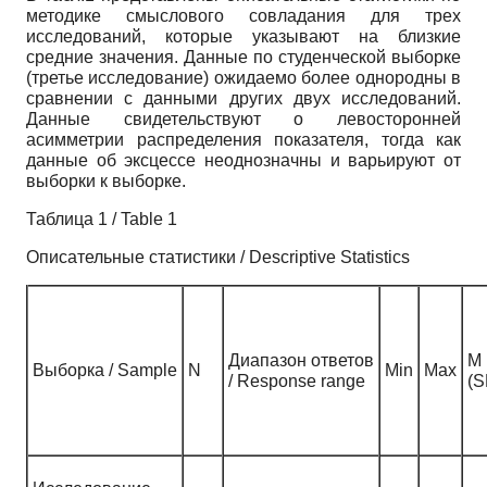
методике смыслового совладания для трех
исследований, которые указывают на близкие
средние значения. Данные по студенческой выборке
(третье исследование) ожидаемо более однородны в
сравнении с данными других двух исследований.
Данные свидетельствуют о левосторонней
асимметрии распределения показателя, тогда как
данные об эксцессе неоднозначны и варьируют от
выборки к выборке.
Таблица 1 / Table 1
Описательные статистики / Descriptive Statistics
Диапазон ответов
M
Выборка / Sample
N
Min
Max
/ Response range
(S