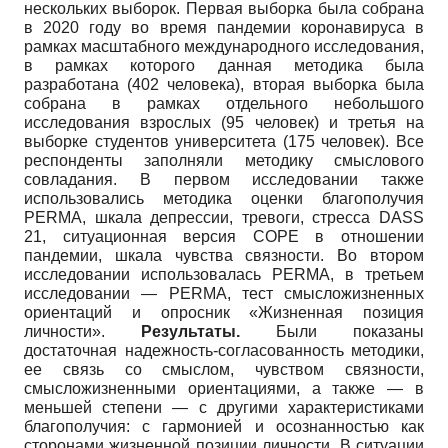
нескольких выборок. Первая выборка была собрана
в 2020 году во время пандемии коронавируса в
рамках масштабного международного исследования,
в рамках которого данная методика была
разработана (402 человека), вторая выборка была
собрана в рамках отдельного небольшого
исследования взрослых (95 человек) и третья на
выборке студентов университета (175 человек). Все
респонденты заполняли методику смыслового
совладания. В первом исследовании также
использовались методика оценки благополучия
PERMA, шкала депрессии, тревоги, стресса DASS
21, ситуационная версия COPE в отношении
пандемии, шкала чувства связности. Во втором
исследовании использовалась PERMA, в третьем
исследовании — PERMA, тест смысложизненных
ориентаций и опросник «Жизненная позиция
личности».
Результаты.
Были показаны
достаточная надежность-согласованность методики,
ее связь со смыслом, чувством связности,
смысложизненными ориентациями, а также — в
меньшей степени — с другими характеристиками
благополучия: с гармонией и осознанностью как
сторонами жизненной позиции личности. В ситуации