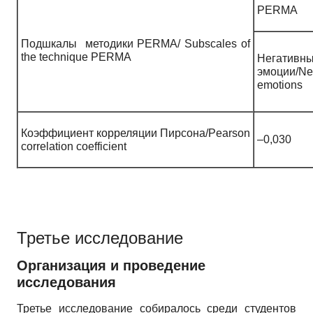
PERMA
Подшкалы методики PERMA/ Subscales of
the technique PERMA
Негативн
эмоции/Ne
emotions
Коэффициент корреляции Пирсона/Pearson
–0,030
correlation coefficient
Третье исследование
Организация и проведение
исследования
Третье исследование собиралось среди студентов