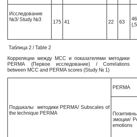
Исследование
46
№3/ Study №3
175
41
22
63
(,
Таблица 2 / Table 2
Корреляции между MCC и показателями методики
PERMA (Первое исследование) / Correlations
between MCC and PERMA scores (Study № 1)
PERMA
Подшкалы методики PERMA/ Subscales of
the technique PERMA
Позитивн
эмоции/ Po
emotions