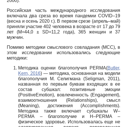
2000).
Российская часть международного исследования
включала два среза во время пандемии COVID–19
(весна и осень 2020 г.). В первом срезе (апрель–май)
приняли участие 402 человека в возрасте от 17 до 79
лет (M=44,0 ± SD=11,2 года), 365 женщин и 37
мужчин.
Помимо методики смыслового совладания (МСС), в
этом исследовании использовались следующие
методики:
Методика оценки благополучия PERMA(
Butler,
Kern, 2016
) — методика, основанная на модели
благополучия М. Селигмана (Seligman, 2011),
названная по первым буквам входящих в ее
состав субшкал: позитивные эмоции
(PositiveEmotion), вовлеченность (Engagement),
взаимоотношения (Relationships), смысл
(Meaning), достижения (Accomplishments).
Методика также включает субшкалы W–
PERMA – благополучие и H–PERMA –
физическое здоровье. Использовалась еще не