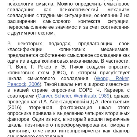
психологии смысла. Можно определить смысловое
совладание как психологический механизм
совладания с трудными ситуациями, основанный на
расширении смыслового контекста ситуации,
переосмысление ее значимости за счет соотнесения
с другим контекстом.
В некоторых подходах, предлагающих свои
классификации копинговых механизмов,
предлагается собственно смысловое совладание как
один из видов копинговых механизмов. В частности,
П. Вонг, Г. Рекер и Э. Пикок создали опросник
копинговых схем (ОКС), в котором присутствует
шкала смыслового совладания (
Wong, Reker,
Peacock, 2006
). Такой шкалы нет в широко известном
в нашей стране опроснике COPE Ч. Карвера с
соавторами (
Carver, Scheier, Weintraub, 1989
), однако
проведенная Л.А. Александровой и Д.А. Леонтьевым
(2016) вторичная факторизация шкал этого
опросника привела к выделению четырех вторичных
факторов. Один из них, в который вошли первичные
шкалы позитивного переформулирования, юмора и
принятия, отчетливо интерпретируется как фактор
смыслового совладания.