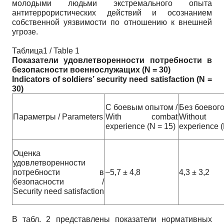
молодыми людьми экстремального опыта
антитеррористических действий и осознанием
собственной уязвимости по отношению к внешней
угрозе.
Таблица1 / Table 1
Показатели удовлетворенности потребности в
безопасности военнослужащих (
N
= 30)
Indicators of soldiers’
security need satisfaction
(N =
30
)
С боевым опытом /
Без боевого
Параметры / Parameters
With combat
Without 
experience (N = 15)
experience (
Оценка
удовлетворенности
потребности в
–5,7 ± 4,8
4,3 ± 3,2
безопасности /
Security need satisfaction
В табл. 2 представлены показатели нормативных