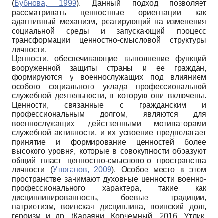
(
Бубнова, 1999
). Данный подход позволяет
рассматривать ценностные ориентации как
адаптивный механизм, реагирующий на изменения
социальной среды и запускающий процесс
трансформации ценностно-смысловой структуры
личности.
Ценности, обеспечивающие выполнение функций
вооруженной защиты страны и ее граждан,
формируются у военнослужащих под влиянием
особого социального уклада профессиональной
служебной деятельности, в которую они включены.
Ценности, связанные с гражданским и
профессиональным долгом, являются для
военнослужащих действенными мотиваторами
служебной активности, и их усвоение предполагает
принятие и формирование ценностей более
высокого уровня, которые в совокупности образуют
общий пласт ценностно-смыслового пространства
личности (
Утюганов, 2009
). Особое место в этом
пространстве занимают духовные ценности военно-
профессионального характера, такие как
дисциплинированность, боевые традиции,
патриотизм, воинская дисциплина, воинский долг,
героизм и др. (Караяни, Корчемный, 2016, Утлик,