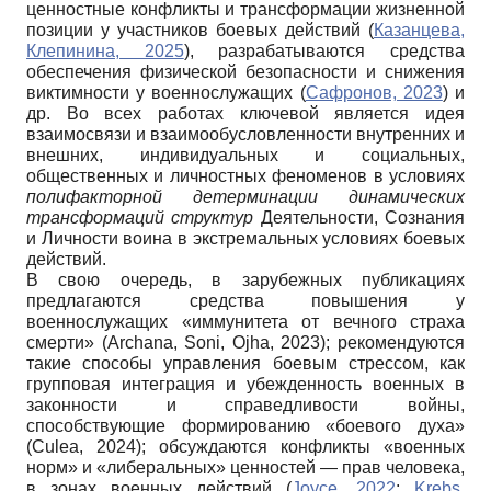
ценностные конфликты и трансформации жизненной
позиции у участников боевых действий (
Казанцева,
Клепинина, 2025
), разрабатываются средства
обеспечения физической безопасности и снижения
виктимности у военнослужащих (
Сафронов, 2023
) и
др. Во всех работах ключевой является идея
взаимосвязи и взаимообусловленности внутренних и
внешних, индивидуальных и социальных,
общественных и личностных феноменов в условиях
полифакторной детерминации динамических
трансформаций структур
Деятельности, Сознания
и Личности воина в экстремальных условиях боевых
действий.
В свою очередь, в зарубежных публикациях
предлагаются средства повышения у
военнослужащих «иммунитета от вечного страха
смерти» (Archana, Soni, Ojha, 2023); рекомендуются
такие способы управления боевым стрессом, как
групповая интеграция и убежденность военных в
законности и справедливости войны,
способствующие формированию «боевого духа»
(Culea, 2024); обсуждаются конфликты «военных
норм» и «либеральных» ценностей — прав человека,
в зонах военных действий (
Joyce, 2022
;
Krebs,