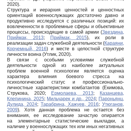
2020).
Структура и иерархия ценностей и ценностных
ориентаций военнослужащих достаточно давно и
продуктивно исследуется с различных позиций: их
вовлеченности в проблемные сферы и объективные
процессы, происходящие в самой армии (
Звездина,
Приймак, 2013
;
Приймак, 2015
), их роли в
реализации задач служебной деятельности (
Караяни,
Корчемный, 2016
) и месте в целостной структуре
личности воина (Утлик, 2020).
В связи с особыми условиями служебной
деятельности одной из наиболее актуальных
проблем военной психологии является оценка
характера влияния боевого стресса на
психологический статус и профессионально-
личностные характеристики комбатантов (Екимова,
Струкова, 2020;
Ермолаева, 2013
;
Казанцева,
Клепинина, 2025
;
Мильчарек и др., 2024
;
Пароньянц,
Дулида, 2024
;
Тарабрина, Хажуев, 2016
;
Утюганов,
2009
). Хотя данная проблема не остается без
внимания, ее исследование зачастую опирается
на элементарные статистические выкладки, а
наличие у военнослужащих тех или иных негативных