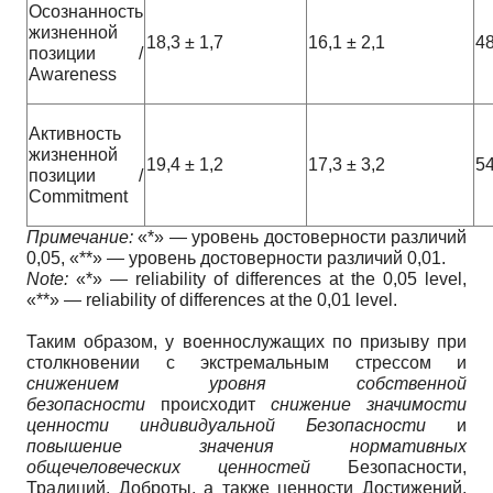
Осознанность
жизненной
18,3 ± 1,7
16,1 ± 2,1
48
позиции /
Awareness
Активность
жизненной
19,4 ± 1,2
17,3 ± 3,2
5
позиции /
Commitment
Примечание:
«*» — уровень достоверности различий
0,05, «**» — уровень достоверности различий 0,01.
Note:
«*» — reliability of differences at the 0,05 level,
«**» — reliability of differences at the 0,01 level.
Таким образом, у военнослужащих по призыву при
столкновении с экстремальным стрессом и
снижением уровня собственной
безопасности
происходит
снижение значимости
ценности индивидуальной Безопасности
и
повышение значения нормативных
общечеловеческих ценностей
Безопасности,
Традиций, Доброты, а также ценности Достижений,