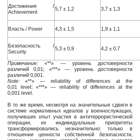
Достижения /
5,7 ± 1,2
3,7 ± 1,3
Achievement
Власть / Power
4,3 ± 1,5
1,9 ± 1,1
Безопасность /
5,3 ± 0,9
4,2 ± 0,7
Security
Примечание:
«**» — уровень достоверности
различий 0,01; «***» — уровень достоверности
различий 0,001.
Note:
«**» — reliability of differences at the
0,01 level; «***» — reliability of differences at the
0,001 level.
В то же время, несмотря на значительные сдвиги в
системе нормативных идеалов у военнослужащих,
получивших опыт участия в антитеррористической
операции, их индивидуальные приоритеты
трансформировались незначительно: только в
отношении ценности собственной безопасности,