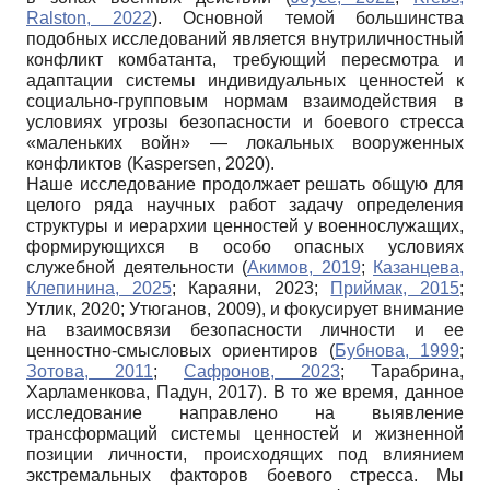
Ralston, 2022
). Основной темой большинства
подобных исследований является внутриличностный
конфликт комбатанта, требующий пересмотра и
адаптации системы индивидуальных ценностей к
социально-групповым нормам взаимодействия в
условиях угрозы безопасности и боевого стресса
«маленьких войн» — локальных вооруженных
конфликтов (Kaspersen, 2020).
Наше исследование продолжает решать общую для
целого ряда научных работ задачу определения
структуры и иерархии ценностей у военнослужащих,
формирующихся в особо опасных условиях
служебной деятельности (
Акимов, 2019
;
Казанцева,
Клепинина, 2025
; Караяни, 2023;
Приймак, 2015
;
Утлик, 2020; Утюганов, 2009), и фокусирует внимание
на взаимосвязи безопасности личности и ее
ценностно-смысловых ориентиров (
Бубнова, 1999
;
Зотова, 2011
;
Сафронов, 2023
; Тарабрина,
Харламенкова, Падун, 2017). В то же время, данное
исследование направлено на выявление
трансформаций системы ценностей и жизненной
позиции личности, происходящих под влиянием
экстремальных факторов боевого стресса. Мы