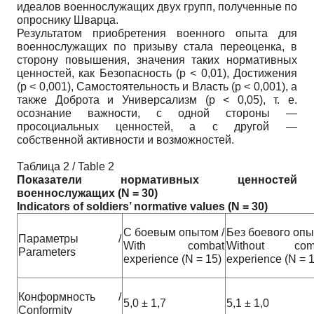
идеалов военнослужащих двух групп, полученные по
опроснику Шварца.
Результатом приобретения военного опыта для
военнослужащих по призыву стала переоценка, в
сторону повышения, значения таких нормативных
ценностей, как Безопасность (p < 0,01), Достижения
(p < 0,001), Самостоятельность и Власть (p < 0,001), а
также Доброта и Универсализм (p < 0,05), т. е.
осознание важности, с одной стороны —
просоциальных ценностей, а с другой —
собственной активности и возможностей.
Таблица 2 / Table 2
Показатели нормативных ценностей
военнослужащих (
N
= 30)
Indicators
of
soldiers
’
normative
values
(
N
= 30)
С боевым опытом /
Без боевого опы
Параметры /
With combat
Without com
Parameters
experience (N = 15)
experience (N = 
Конформность /
5,0 ± 1,7
5,1 ± 1,0
Conformity