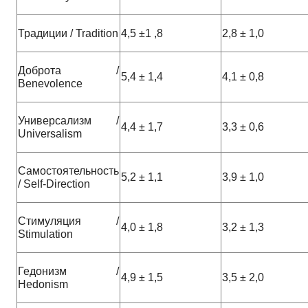
Традиции / Tradition
4,5 ±1 ,8
2,8 ± 1,0
Доброта /
5,4 ± 1,4
4,1 ± 0,8
Benevolence
Универсализм /
4,4 ± 1,7
3,3 ± 0,6
Universalism
Самостоятельность
5,2 ± 1,1
3,9 ± 1,0
/ Self-Direction
Стимуляция /
4,0 ± 1,8
3,2 ± 1,3
Stimulation
Гедонизм /
4,9 ± 1,5
3,5 ± 2,0
Hedonism