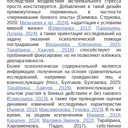
последствий воздействия экстремального стресса
просто констатируется. Добавление в такой дизайн
промежуточных переменных, в частности
«переживание боевого опыта» (Екимова, Струкова,
2020;
Мильчарек и др., 2024
), «адаптация к условиям
мирной жизни» (
Ермолаева, 2013
;
Пароньянц,
Дулида, 2024
), а также ориентация исследований на
задачу оказания психологической помощи
пострадавшим (
Казанцева, Клепинина, 2025
;
Тарабрина, Хажуев, 2016
) способствуют их
проблемной фокусировке, но не позволяют избежать
декларативности.
Более психологически содержательной является
информации, полученная на основе сравнительных
исследований, например гражданских лиц и
военнослужащих (Носс, Булгаков, Булгакова, 2025;
Тарабрина, Хажуев, 2016
), военнослужащих с
опытом участия в боевых действиях и без такового
(
Ермолаева, 2013
), а также при проведении оценки
динамики изменений исследуемых характеристик
(
Акимов, 2019
;
Максименкова, Гучкова, 2023
). В то же
время, за редким исключением (
Акимов, 2019
;
Караяни, 2024
;
Магомед-Эминов, 2023
; Тарабрина,
Харламенкова, Падун, 2017), собственно