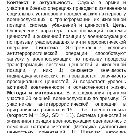
Контекст и актуальность.
Служба в армии и
участие в боевых операциях приводит к изменениям
социальных установок и поведенческих паттернов у
военнослужащих, к трансформации их жизненной
позиции, системы убеждений и ценностей.
Цель.
Определение характера трансформаций системы
ценностей и жизненной позиции у военнослужащих
по призыву, участвовавших в антитеррористической
операции.
Гипотеза.
Экстремальные условия
антитеррористической операции способствуют
запуску у военнослужащих по призыву процесса
трансформаций системы ценностей и жизненной
позиции, у них: 1) снижается значимость
индивидуалистических и повышается значимость
просоциальных ценностей; 2) возрастает уровень
активной вовлеченности и осмысленности жизни.
Методы и материалы.
В исследовании приняли
участие 30 юношей, военнослужащих по призыву: 15
участников антитеррористической операции в
приграничных районах и 15 — без боевого опыта
(возраст: M = 19,2, SD = 1,1). Система ценностей и
жизненная позиция военнослужащих оценивались с
помощью батареи методов (Методика диагностики
ценностных ориентаций Ш. Шварца; методика