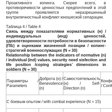
Проактивного копинга. Скорее всего, в
противоречивости ценностных предпочтений в этой
группе проявляется неразрешенный
внутриличностный конфликт юношеской сепарации.
Таблица 4 / Table 4
Связь между показателями нормативных (н) /
индивидуальных (инд) ценностей,
удовлетворенности потребности в безопасности
(ПБ) и оценками жизненной позиции / копинг-
стратегий военнослужащих (
N
= 30)
Relationship between the indicators of normative (n)
/
individual (ind) values, s
e
curity need sisfection and
life position /coping strategies’ dimensions in
soldiers (N = 30)
Доброта (н) /
Самостоятельность
Параметры /
Конфо
Benevolence
(н) / Self-
Parameters
/ Conf
(n)
Direction (n)
С боевым опытом / with combat experience (N = 15)