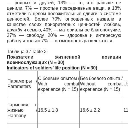
— родных и друзей, 13% — то, что раньше не
ценили, 7% — простые повседневные вещи, а 13%
отметили в целом положительные сдвиги в системе
ценностей. Более 70% опрошенных назвали в
качестве своих приоритетных ценностей любовь,
дружбу и семью, 40% — материальное благополучие,
27% — свободу, 20% — здоровье и интересную
работу и только 7% — возможность развлекаться.
Таблица 3 / Table 3
Показатели жизненной позиции
военнослужащих (
N
= 30)
Indicators
of
soldiers
’
life
position
(
N
= 30)
С боевым опытом /
Без боевого опыта /
Параметры /
With combat
Without combat
U
Parameters
experience (N = 15)
experience (N = 15)
Гармония с
жизнью /
16,5 ± 1,8
16,6 ± 2,2
1
Harmony