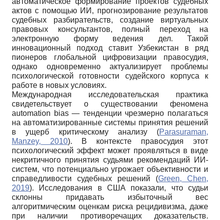
автоматическое формирование проектов судебных
актов с помощью ИИ, прогнозирование результатов
судебных разбирательств, создание виртуальных
правовых консультантов, полный переход на
электронную форму ведения дел. Такой
инновационный подход ставит Узбекистан в ряд
пионеров глобальной цифровизации правосудия,
однако одновременно актуализирует проблемы
психологической готовности судейского корпуса к
работе в новых условиях.
Международная исследовательская практика
свидетельствует о существовании феномена
automation bias — тенденции чрезмерно полагаться
на автоматизированные системы принятия решений
в ущерб критическому анализу (
Parasuraman,
Manzey, 2010
). В контексте правосудия этот
психологический эффект может проявляться в виде
некритичного принятия судьями рекомендаций ИИ-
систем, что потенциально угрожает объективности и
справедливости судебных решений (
Green, Chen,
2019
). Исследования в США показали, что судьи
склонны придавать избыточный вес
алгоритмическим оценкам риска рецидивизма, даже
при наличии противоречащих доказательств.