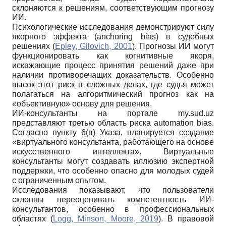
склоняются к решениям, соответствующим прогнозу
ИИ.
Психологические исследования демонстрируют силу
якорного эффекта (anchoring bias) в судебных
решениях (
Epley, Gilovich, 2001
). Прогнозы ИИ могут
функционировать как когнитивные якоря,
искажающие процесс принятия решений даже при
наличии противоречащих доказательств. Особенно
высок этот риск в сложных делах, где судья может
полагаться на алгоритмический прогноз как на
«объективную» основу для решения.
ИИ-консультанты на портале my.sud.uz
представляют третью область риска automation bias.
Согласно пункту 6(в) Указа, планируется создание
«виртуального консультанта, работающего на основе
искусственного интеллекта». Виртуальные
консультанты могут создавать иллюзию экспертной
поддержки, что особенно опасно для молодых судей
с ограниченным опытом.
Исследования показывают, что пользователи
склонны переоценивать компетентность ИИ-
консультантов, особенно в профессиональных
областях (
Logg, Minson, Moore, 2019
). В правовой