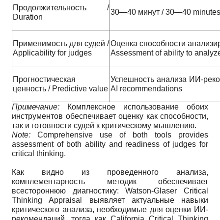
Продолжительность /
30—40 минут / 30—40 minute
Duration
Применимость для судей /
Оценка способности анализи
Applicability for judges
Assessment of ability to analyz
Прогностическая
Успешность анализа ИИ-реком
ценность / Predictive value
AI recommendations
Примечание:
Комплексное использование обоих
инструментов обеспечивает оценку как способности,
так и готовности судей к критическому мышлению.
Note:
Comprehensive use of both tools provides
assessment of both ability and readiness of judges for
critical thinking.
Как видно из проведенного анализа,
комплементарность методик обеспечивает
всестороннюю диагностику: Watson-Glaser Critical
Thinking Appraisal выявляет актуальные навыки
критического анализа, необходимые для оценки ИИ-
рекомендаций, тогда как California Critical Thinking