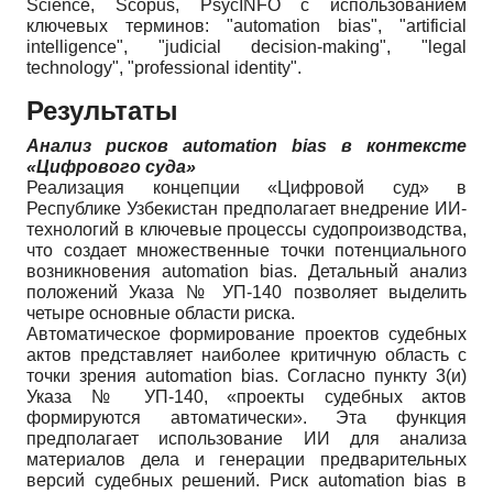
Science, Scopus, PsycINFO с использованием
ключевых терминов: "automation bias", "artificial
intelligence", "judicial decision-making", "legal
technology", "professional identity".
Результаты
Анализ рисков automation bias в контексте
«Цифрового суда»
Реализация концепции «Цифровой суд» в
Республике Узбекистан предполагает внедрение ИИ-
технологий в ключевые процессы судопроизводства,
что создает множественные точки потенциального
возникновения automation bias. Детальный анализ
положений Указа № УП-140 позволяет выделить
четыре основные области риска.
Автоматическое формирование проектов судебных
актов представляет наиболее критичную область с
точки зрения automation bias. Согласно пункту 3(и)
Указа № УП-140, «проекты судебных актов
формируются автоматически». Эта функция
предполагает использование ИИ для анализа
материалов дела и генерации предварительных
версий судебных решений. Риск automation bias в