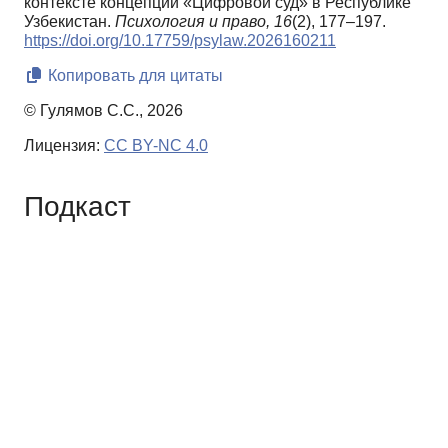
контексте концепции «Цифровой суд» в Республике
Узбекистан.
Психология и право,
16
(2), 177–197.
https://doi.org/10.17759/psylaw.2026160211
Копировать для цитаты
© Гулямов С.С., 2026
Лицензия:
CC BY-NC 4.0
Подкаст