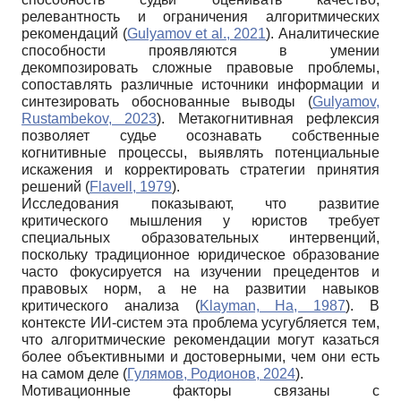
релевантность и ограничения алгоритмических
рекомендаций (
Gulyamov et al., 2021
). Аналитические
способности проявляются в умении
декомпозировать сложные правовые проблемы,
сопоставлять различные источники информации и
синтезировать обоснованные выводы (
Gulyamov,
Rustambekov, 2023
). Метакогнитивная рефлексия
позволяет судье осознавать собственные
когнитивные процессы, выявлять потенциальные
искажения и корректировать стратегии принятия
решений (
Flavell, 1979
).
Исследования показывают, что развитие
критического мышления у юристов требует
специальных образовательных интервенций,
поскольку традиционное юридическое образование
часто фокусируется на изучении прецедентов и
правовых норм, а не на развитии навыков
критического анализа (
Klayman, Ha, 1987
). В
контексте ИИ-систем эта проблема усугубляется тем,
что алгоритмические рекомендации могут казаться
более объективными и достоверными, чем они есть
на самом деле (
Гулямов, Родионов, 2024
).
Мотивационные факторы связаны с