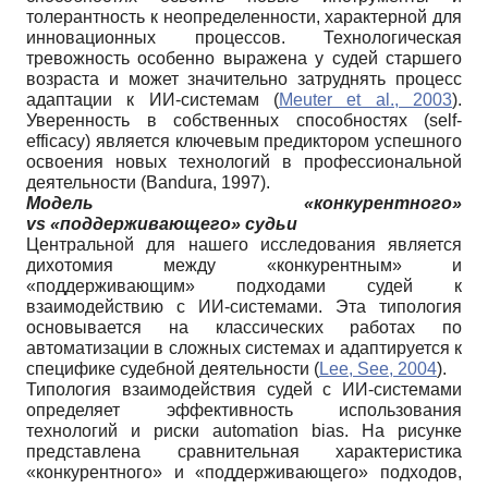
толерантность к неопределенности, характерной для
инновационных процессов. Технологическая
тревожность особенно выражена у судей старшего
возраста и может значительно затруднять процесс
адаптации к ИИ-системам (
Meuter et al., 2003
).
Уверенность в собственных способностях (self-
efficacy) является ключевым предиктором успешного
освоения новых технологий в профессиональной
деятельности (Bandura, 1997).
Модель «конкурентного»
vs
«поддерживающего» судьи
Центральной для нашего исследования является
дихотомия между «конкурентным» и
«поддерживающим» подходами судей к
взаимодействию с ИИ-системами. Эта типология
основывается на классических работах по
автоматизации в сложных системах и адаптируется к
специфике судебной деятельности (
Lee, See, 2004
).
Типология взаимодействия судей с ИИ-системами
определяет эффективность использования
технологий и риски automation bias. На рисунке
представлена сравнительная характеристика
«конкурентного» и «поддерживающего» подходов,