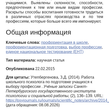
учащимися. Выявлены склонности, способности,
предпочтения к тем или иным видам профессии.
Раскрыты способы воспитания готовности трудиться
в различных отраслях производства и по тем
профессиям, которые больше всего им импонируют.
Общая информация
Ключевые слова:
профориентация в школе
,
профориентационная подготовка
,
выбор профессии
,
единое национальное тестирование (ЕНТ)
Тип материала:
научная статья
Опубликована
22.02.2015
Для цитаты:
Утепбергенова, З.Д. (2014). Работа
школьного психолога по подготовке учащихся к
выбору профессии .
Учёные записки Санкт-
Петербургского государственного института
психологии и социальной работы,
(2), 136–139. URL:
https://psyjournals.ru/journals/scientific_notes/archive/201
(дата обращения: 08.08.2026)