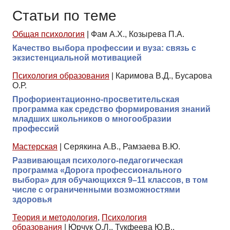
Статьи по теме
Общая психология
|
Фам А.Х., Козырева П.А.
Качество выбора профессии и вуза: связь с
экзистенциальной мотивацией
Психология образования
|
Каримова В.Д., Бусарова
О.Р.
Профориентационно-просветительская
программа как средство формирования знаний
младших школьников о многообразии
профессий
Мастерская
|
Серякина А.В., Рамзаева В.Ю.
Развивающая психолого-педагогическая
программа «Дорога профессионального
выбора» для обучающихся 9–11 классов, в том
числе с ограниченными возможностями
здоровья
Теория и методология
,
Психология
образования
|
Юрчук О.Л., Тукфеева Ю.В.,