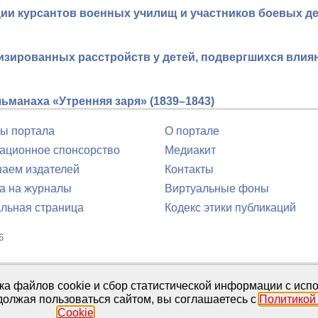
и курсантов военных училищ и участников боевых д
изированных расстройств у детей, подвергшихся вли
ьманаха «Утренняя заря» (1839–1843)
ы портала
О портале
ционное спонсорство
Медиакит
аем издателей
Контакты
а на журналы
Виртуальные фоны
льная страница
Кодекс этики публикаций
6
юля 2016 г.
тка файлов cookie и сбор статистической информации с ис
должая пользоваться сайтом, вы соглашаетесь с
Политикой
Cookie
.