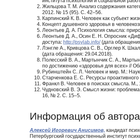
института психологии и социальной работы.
Жильцова Т. М. Анализ содержания катег
2012. № 15 (95). С. 42–56.
Карпинский К. В. Человек как субъект жизн
Концепт душевного здоровья в человекозна
Леонтьев Д. А. Психология смысла: приро
Леонтьев Д. А., Осин Е. Н. Опросник «Д
доступа:
http://psylab.info/
(дата обращения:
Лэнгле А., Кривцова С. В., Орглер К. Шк
(дата обращения: 29.04.2018).
Полесский В. А., Мартынчик С. А., Марты
по достижению «здоровья для всех» // Об
Рубинштейн С. Л. Человек и мир. М.: Наука
Старченкова Е. С. Ресурсы проактивного 
Франкл В. Человек в поисках смысла. М., 
Чудновский В. Э. Смысл жизни: проблема
16, № 2. С. 15–5.
Информация об автора
Алексей Игоревич Анисимов,
кандидат псих
Петербургский государственный институт психо