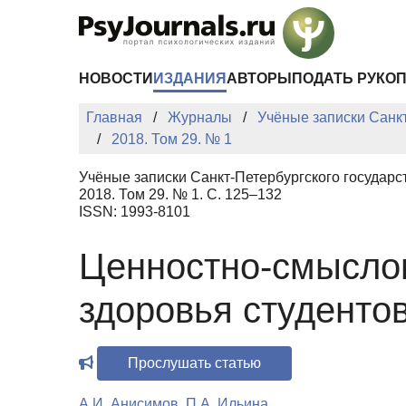
Перейти к основному содержанию
НОВОСТИ
ИЗДАНИЯ
АВТОРЫ
ПОДАТЬ РУКО
Главная
Журналы
Учёные записки Санкт
2018. Том 29. № 1
Учёные записки Санкт-Петербургского государс
2018. Том 29. № 1. С. 125–132
ISSN: 1993-8101
Ценностно-смысло
здоровья студентов
Прослушать статью
А.И. Анисимов
,
П.А. Ильина