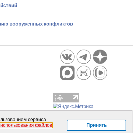
ействий
янию вооруженных конфликтов
пользованием сервиса
Принять
 использования файлов