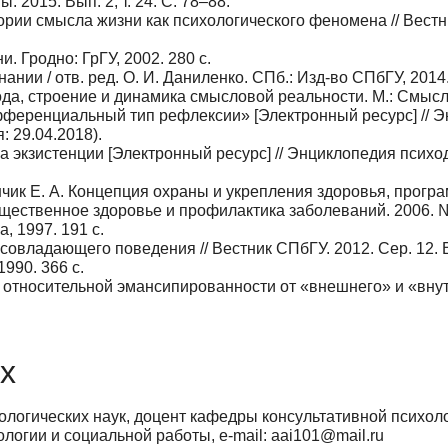
 2015. Вып. 2, т. 24. С. 78–88.
ории смысла жизни как психологического феномена // Вестн
и. Гродно: ГрГУ, 2002. 280 с.
нии / отв. ред. О. И. Даниленко. СПб.: Изд-во СПбГУ, 2014.
да, строение и динамика смысловой реальности. М.: Смысл,
ифференциальный тип рефлексии» [Электронный ресурс] // 
 29.04.2018).
ала экзистенции [Электронный ресурс] // Энциклопедия псих
нчик Е. А. Концепция охраны и укрепления здоровья, прогр
щественное здоровье и профилактика заболеваний. 2006. № 
, 1997. 191 с.
совладающего поведения // Вестник СПбГУ. 2012. Сер. 12. В
1990. 366 с.
 относительной эмансипированности от «внешнего» и «внутр
х
ологических наук, доцент кафедры консультативной психоло
логии и социальной работы, e-mail: aai101@mail.ru