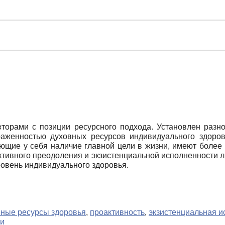
вторами с позиции ресурсного подхода. Установлен разн
женностью духовных ресурсов индивидуального здоров
ющие у себя наличие главной цели в жизни, имеют более
ивного преодоления и экзистенциальной исполненности ли
ровень индивидуального здоровья.
вные ресурсы здоровья
,
проактивность
,
экзистенциальная и
ни