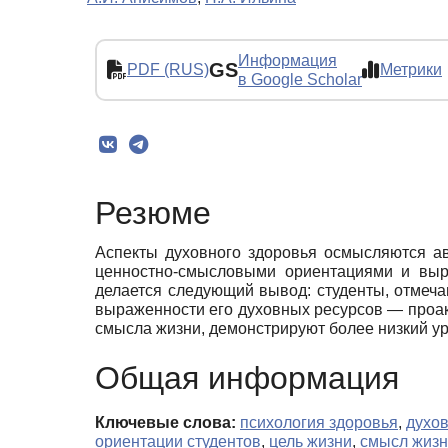
Информация
GS
PDF (RUS)
Метрики
в Google Scholar
Резюме
Аспекты духовного здоровья осмысляются а
ценностно-смысловыми ориентациями и выра
делается следующий вывод: студенты, отмеча
выраженности его духовных ресурсов — проакт
смысла жизни, демонстрируют более низкий у
Общая информация
Ключевые слова:
психология здоровья
,
духо
ориентации студентов
,
цель жизни
,
смысл жиз