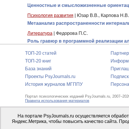
Ценностные и смысложизненные ориентаци
Психология развития
|
Юзар В.В., Карпова Н.В.
Метаанализ распространенности интернал
Литература
|
Федорова П.С.
Роль гравюр в программной реализации ал
ТОП-20 статей
Партнер
ТОП-20 книг
Информа
База знаний
Приглаш
Проекты PsyJournals.ru
Подписк
История журналов МГППУ
Персона
Портал психологических изданий PsyJournals.ru, 2007–202
Правила использования материалов
Свидетельство регистрации СМИ
Эл № ФС77-66447 от 14 и
На портале PsyJournals.ru осуществляется обрабо
Издатель:
ФГБОУ ВО МГППУ
Яндекс.Метрика, чтобы повысить качество сайта. Про
Репозиторий открытого доступа