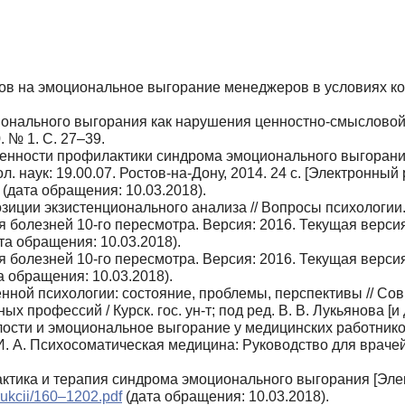
ров на эмоциональное выгорание менеджеров в условиях ко
онального выгорания как нарушения ценностно-смысловой с
 № 1. С. 27–39.
бенности профилактики синдрома эмоционального выгорани
. наук: 19.00.07. Ростов‑на-Дону, 2014. 24 с. [Электронный 
(дата обращения: 10.03.2018).
иции экзистенционального анализа // Вопросы психологии. 
олезней 10‑го пересмотра. Версия: 2016. Текущая версия
та обращения: 10.03.2018).
олезней 10‑го пересмотра. Версия: 2016. Текущая версия
а обращения: 10.03.2018).
енной психологии: состояние, проблемы, перспективы // 
профессий / Курск. гос. ун-т; под ред. В. В. Лукьянова [и др
ости и эмоциональное выгорание у медицинских работников 
И. А. Психосоматическая медицина: Руководство для врачей 
актика и терапия синдрома эмоционального выгорания [Эле
rukcii/160–1202.pdf
(дата обращения: 10.03.2018).