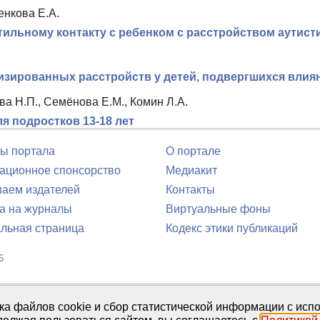
енкова Е.А.
ильному контакту с ребенком с расстройством аутисти
изированных расстройств у детей, подвергшихся вли
ва Н.П., Семёнова Е.М., Комин Л.А.
я подростков 13-18 лет
ы портала
О портале
ционное спонсорство
Медиакит
аем издателей
Контакты
а на журналы
Виртуальные фоны
льная страница
Кодекс этики публикаций
6
юля 2016 г.
тка файлов cookie и сбор статистической информации с ис