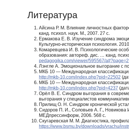
Литература
Айсина Р. М. Влияние личностных факто
канд. психол. наук. М., 2007. 27 с.
Ермакова Е. В. Изучение синдрома эмоци
Культурно-историческая психология. 2010.
Комаревцева И. В. Психологические осо
образования: автореф. дис. … канд. психол
pedagogika.com/viewer/595567/a#?page=2
Лэнгле А. Эмоциональное выгорание с поз
МКБ 10 — Международная классификация б
http://mkb‑10.com/index.php?pid=22502
(да
МКБ 10 — Международная классификация б
http://mkb‑10.com/index.php?pid=4237
(дат
Орёл В. Е. Синдром выгорания в соврем
выгорания у специалистов коммуникативных 
Прилищ О. Н. Синдром хронической устал
Сидоров П. И., Соловьев А. Г., Новикова 
МЕДпрессинформ, 2006. 568 с.
Скугаревская М. М. Диагностика, профил
https://www.bsmu.by/downloads/vrachu/inst