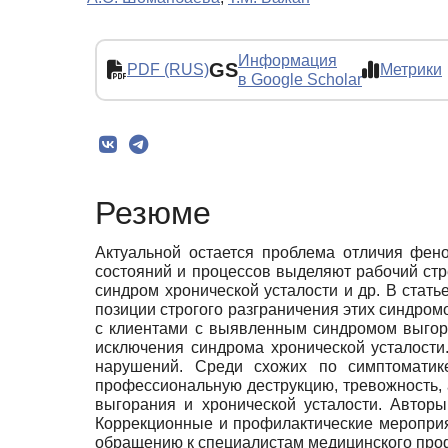
Информация
GS
PDF (RUS)
Метрики
в Google Scholar
Резюме
Актуальной остается проблема отличия фен
состояний и процессов выделяют рабочий ст
синдром хронической усталости и др. В стать
позиции строгого разграничения этих синдром
с клиентами с выявленным синдромом выгор
исключения синдрома хронической усталости
нарушений. Среди схожих по симптоматик
профессиональную деструкцию, тревожность, 
выгорания и хронической усталости. Авторы
Коррекционные и профилактические мероприя
обращению к специалистам медицинского проф