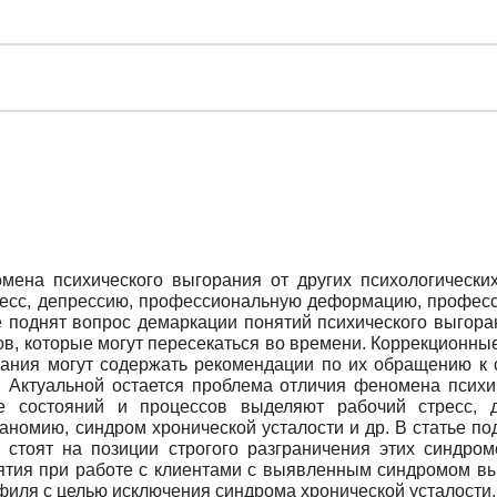
омена психического выгорания от других психологически
ресс, депрессию, профессиональную деформацию, професс
е поднят вопрос демаркации понятий психического выгора
ов, которые могут пересекаться во времени. Коррекционн
ания могут содержать рекомендации по их обращению к 
. Актуальной остается проблема отличия феномена психич
е состояний и процессов выделяют рабочий стресс, 
аномию, синдром хронической усталости и др. В статье по
 стоят на позиции строгого разграничения этих синдром
тия при работе с клиентами с выявленным синдромом вы
иля с целью исключения синдрома хронической усталости.