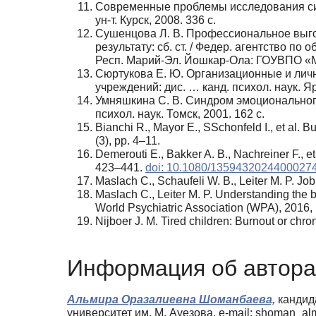
Современные проблемы исследования син
ун-т. Курск, 2008. 336 с.
Сушенцова Л. В. Профессиональное выгор
результату: сб. ст. / Федер. агентство п
Респ. Марий-Эл. Йошкар-Ола: ГОУВПО «Мар
Сюртукова Е. Ю. Организационные и лич
учреждений: дис. … канд. психол. наук. Яр
Умняшкина С. В. Синдром эмоционального
психол. наук. Томск, 2001. 162 с.
Bianchi R., Mayor E., SSchonfeld I., et al.
(3), pp. 4–11.
Demerouti E., Bakker A. B., Nachreiner F., e
423–441.
doi: 10.1080/1359432024400027
Maslach C., Schaufeli W. B., Leiter M. P. J
Maslach C., Leiter M. P. Understanding the bu
World Psychiatric Association (WPA), 2016, 
Nijboer J. M. Tired children: Burnout or chr
Информация об автора
Альмира Оразалиевна Шоманбаева,
кандида
университет им. М. Ауезова, e-mail: shoman_al