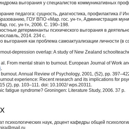
дрома выгорания у специалистов коммуникативных професс
ание педагога: сущность, диагностика, профилактика // Ин
о образованию, ГОУ ВПО «Мар. гос. ун-т», Администрация му
. гос. ун-т», 2006. С. 190–198.
ностные детерминанты психического выгорания в деятельн
ославль, 2014. 234 с.
 выгорания как проблема самоактуализации личности (в с
 Burnout-depression overlap: A study of New Zealand schoolteac
t al. From mental strain to burnout. European Journal of Work an
4
.
ob burnout. Annual Review of Psychology, 2001, (52), pp. 397–42
rnout experience: Recent research and its implications for psych
15 (2), pp. 103–111. doi: 10.1002/ wps.20311.
onic fatigue syndrome? Groningen: Literature Study, 2006. 37 p.
х
т психологических наук, доцент кафедры общей психологи
mira@mail.ru