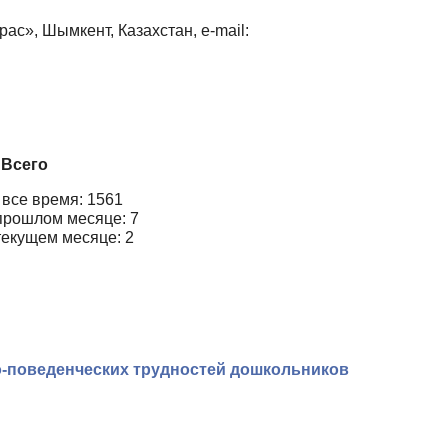
ас», Шымкент, Казахстан, e-mail:
Всего
 все время: 1561
прошлом месяце: 7
текущем месяце: 2
о-поведенческих трудностей дошкольников