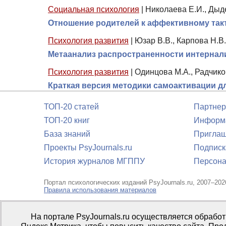
Социальная психология
|
Николаева Е.И., Дыд
Отношение родителей к аффективному такт
Психология развития
|
Юзар В.В., Карпова Н.В.
Метаанализ распространенности интернал
Психология развития
|
Одинцова М.А., Радчико
Краткая версия методики самоактивации дл
ТОП-20 статей
Партнер
ТОП-20 книг
Информа
База знаний
Приглаш
Проекты PsyJournals.ru
Подписк
История журналов МГППУ
Персона
Портал психологических изданий PsyJournals.ru, 2007–202
Правила использования материалов
Свидетельство регистрации СМИ
Эл № ФС77-66447 от 14 и
На портале PsyJournals.ru осуществляется обрабо
Издатель:
ФГБОУ ВО МГППУ