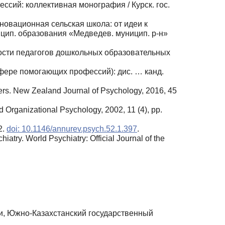
ий: коллективная монография / Курск. гос.
новационная сельская школа: от идеи к
ницип. образования «Медведев. муницип. р‑н»
ости педагогов дошкольных образовательных
фере помогающих профессий): дис. … канд.
hers. New Zealand Journal of Psychology, 2016, 45
d Organizational Psychology, 2002, 11 (4), pp.
2.
doi: 10.1146/annurev.psych.52.1.397
.
iatry. World Psychiatry: Official Journal of the
и, Южно-Казахстанский государственный