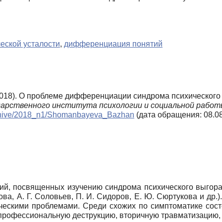
еской усталости
,
дифференциация понятий
(2018). О проблеме дифференциации синдрома психического
дарственного института психологии и социальной работ
s/archive/2018_n1/Shomanbayeva_Bazhan
(дата обращения: 08.08
ий, посвященных изучению синдрома психического выгоран
ова, А. Г. Соловьев, П. И. Сидоров, Е. Ю. Сюртукова и д
ическими проблемами. Среди схожих по симптоматике сост
офессиональную деструкцию, вторичную травматизацию, а