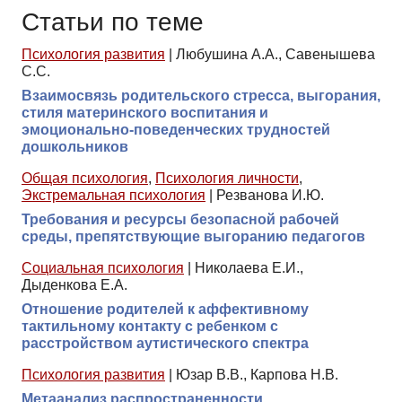
Статьи по теме
Психология развития
|
Любушина А.А., Савенышева
С.С.
Взаимосвязь родительского стресса, выгорания,
стиля материнского воспитания и
эмоционально-поведенческих трудностей
дошкольников
Общая психология
,
Психология личности
,
Экстремальная психология
|
Резванова И.Ю.
Требования и ресурсы безопасной рабочей
среды, препятствующие выгоранию педагогов
Социальная психология
|
Николаева Е.И.,
Дыденкова Е.А.
Отношение родителей к аффективному
тактильному контакту с ребенком с
расстройством аутистического спектра
Психология развития
|
Юзар В.В., Карпова Н.В.
Метаанализ распространенности