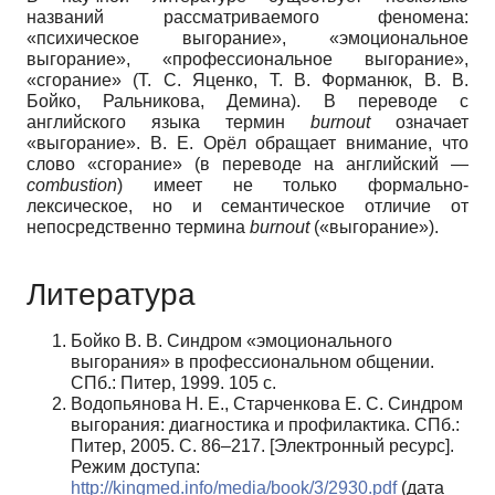
названий рассматриваемого феномена:
«психическое выгорание», «эмоциональное
выгорание», «профессиональное выгорание»,
«сгорание» (Т. С. Яценко, Т. В. Форманюк, В. В.
Бойко, Ральникова, Демина). В переводе с
английского языка термин
burnout
означает
«выгорание». В. Е. Орёл обращает внимание, что
слово «сгорание» (в переводе на английский —
combustion
) имеет не только формально-
лексическое, но и семантическое отличие от
непосредственно термина
burnout
(«выгорание»).
Литература
Бойко В. В. Синдром «эмоционального
выгорания» в профессиональном общении.
СПб.: Питер, 1999. 105 с.
Водопьянова Н. Е., Старченкова Е. С. Синдром
выгорания: диагностика и профилактика. СПб.:
Питер, 2005. С. 86–217. [Электронный ресурс].
Режим доступа:
http://kingmed.info/media/book/3/2930.pdf
(дата