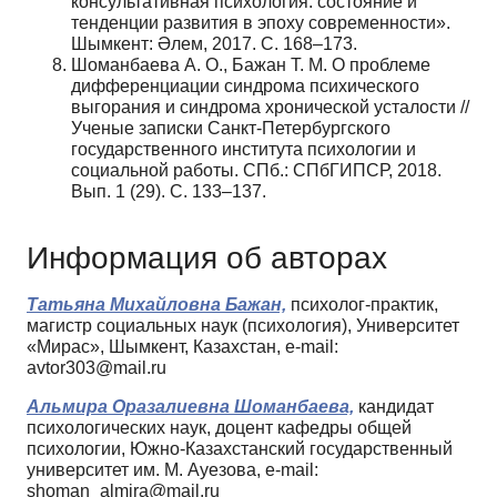
консультативная психология: состояние и
тенденции развития в эпоху современности».
Шымкент: Әлем, 2017. С. 168–173.
Шоманбаева А. О., Бажан Т. М. О проблеме
дифференциации синдрома психического
выгорания и синдрома хронической усталости //
Ученые записки Санкт-Петербургского
государственного института психологии и
социальной работы. СПб.: СПбГИПСР, 2018.
Вып. 1 (29). С. 133–137.
Информация об авторах
Татьяна Михайловна Бажан,
психолог-практик,
магистр социальных наук (психология), Университет
«Мирас», Шымкент, Казахстан, e-mail:
avtor303@mail.ru
Альмира Оразалиевна Шоманбаева,
кандидат
психологических наук, доцент кафедры общей
психологии, Южно-Казахстанский государственный
университет им. М. Ауезова, e-mail:
shoman_almira@mail.ru