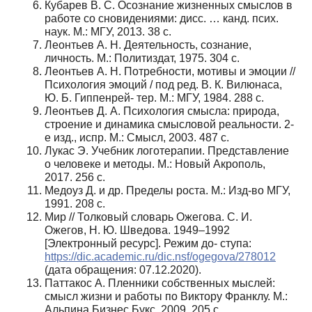
Кубарев В. С. Осознание жизненных смыслов в
работе со сновидениями: дисс. … канд. псих.
наук. М.: МГУ, 2013. 38 с.
Леонтьев А. Н. Деятельность, сознание,
личность. М.: Политиздат, 1975. 304 с.
Леонтьев А. Н. Потребности, мотивы и эмоции //
Психология эмоций / под ред. В. К. Вилюнаса,
Ю. Б. Гиппенрей- тер. М.: МГУ, 1984. 288 с.
Леонтьев Д. А. Психология смысла: природа,
строение и динамика смысловой реальности. 2-
е изд., испр. М.: Смысл, 2003. 487 с.
Лукас Э. Учебник логотерапии. Представление
о человеке и методы. М.: Новый Акрополь,
2017. 256 с.
Медоуз Д. и др. Пределы роста. М.: Изд-во МГУ,
1991. 208 с.
Мир // Толковый словарь Ожегова. С. И.
Ожегов, Н. Ю. Шведова. 1949–1992
[Электронный ресурс]. Режим до- ступа:
https://dic.academic.ru/dic.nsf/ogegova/278012
(дата обращения: 07.12.2020).
Паттакос А. Пленники собственных мыслей:
смысл жизни и работы по Виктору Франклу. М.:
Альпина Бизнес Букс, 2009. 205 с.