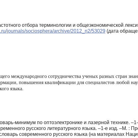
частотного отбора терминологии и общеэкономической лекси
ls.ru/journals/sociosphera/archive/2012_n2/53029
(дата обращен
щего международного сотрудничества ученых разных стран знани
рмации, повышения квалификации для специалистов любой науч
кого языка.
варь-минимум по оптоэлектронике и лазерной технике. –1-е 
еменного русского литературного языка. –1-е изд. –М. : Пр
ловарь современного русского языка (на материалах Национ