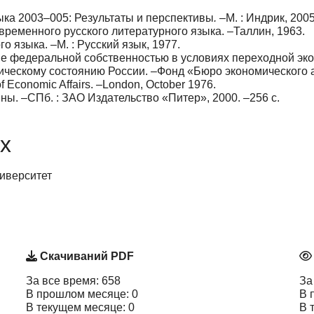
ыка 2003–005: Результаты и перспективы
.
–М. : Индрик, 2005
ременного русского литературного языка. –Таллин, 1963.
о языка. –М. : Русский язык, 1977.
 федеральной собственностью в условиях переходной эконом
ическому состоянию России. –Фонд «Бюро экономического 
 of Economic Affairs. –London, October 1976.
ы. –СПб. : ЗАО Издательство «Питер», 2000. –256 с.
х
иверситет
Скачиваний PDF
За все время: 658
За
В прошлом месяце: 0
В 
В текущем месяце: 0
В 