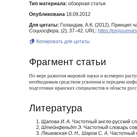
Тип материала:
обзорная статья
Опубликована
18.09.2012
Для цитаты:
Голандам, А.К. (2012). Принцип 
Социосфера,
(2), 37–42. URL:
https://psyjourna
Копировать для цитаты
Фрагмент статьи
По мере развития мировой науки и всемерно расту
необходимым средством усвоения и передачи инфо
подготовки иранских специалистов в области русс
Литература
Щапова И. А.
Частотный англо-русский сло
Штейнфельдт Э.
Частотный словарь совр
Ляшевская О. Н., Шаров С. А.
Частотный с