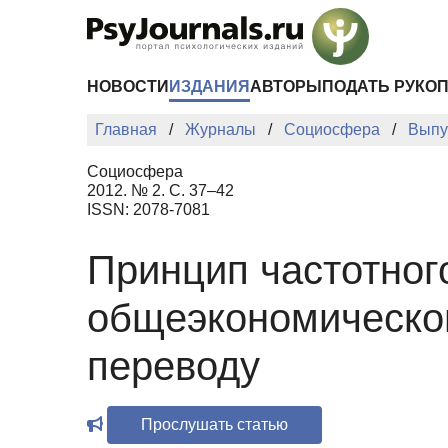
Перейти к основному содержанию
НОВОСТИ
ИЗДАНИЯ
АВТОРЫ
ПОДАТЬ РУКО
Главная
Журналы
Социосфера
Выпу
Социосфера
2012. № 2. С. 37–42
ISSN: 2078-7081
Принцип частотног
общеэкономической
переводу
Прослушать статью