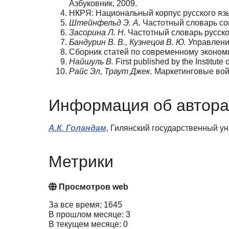
Азбуковник, 2009.
НКРЯ: Национальный корпус русского яз
Штейнфельд Э. А.
Частотный словарь сов
Засорина Л. Н.
Частотный словарь русског
Бандурин В. В., Кузнецов В. Ю.
Управление
Сборник статей по современному эконом
Найшуль В
.
First published by the Institute
Райс Эл, Траут Джек.
Маркетинговые войн
Информация об автора
А.К. Голандам,
Гилянский государственный ун
Метрики
Просмотров web
За все время: 1645
В прошлом месяце: 3
В текущем месяце: 0