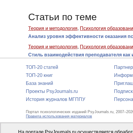
Статьи по теме
Теория и методология
,
Психология образован
Анализ уровня эффективности оказания п
Теория и методология
,
Психология образован
Стиль взаимодействия преподавателя как 
ТОП-20 статей
Партнер
ТОП-20 книг
Информа
База знаний
Приглаш
Проекты PsyJournals.ru
Подписк
История журналов МГППУ
Персона
Портал психологических изданий PsyJournals.ru, 2007–202
Правила использования материалов
Свидетельство регистрации СМИ
Эл № ФС77-66447 от 14 и
На портале PsyJournals.ru осуществляется обрабо
Издатель:
ФГБОУ ВО МГППУ