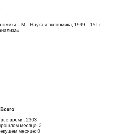
.
ики. –М. : Наука и экономика, 1999. –151 с.
анализа».
Всего
 все время: 2303
прошлом месяце: 3
текущем месяце: 0