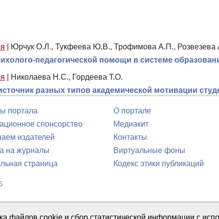
ия
|
Юрчук О.Л., Тукфеева Ю.В., Трофимова А.П., Розвезева 
сихолого-педагогической помощи в системе образован
ия
|
Николаева Н.С., Гордеева Т.О.
источник разных типов академической мотивации сту
ы портала
О портале
ционное спонсорство
Медиакит
аем издателей
Контакты
а на журналы
Виртуальные фоны
льная страница
Кодекс этики публикаций
6
юля 2016 г.
тка файлов cookie и сбор статистической информации с ис