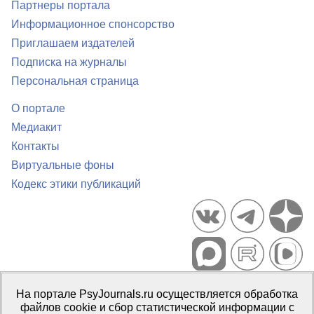
Партнеры портала
Информационное спонсорство
Приглашаем издателей
Подписка на журналы
Персональная страница
О портале
Медиакит
Контакты
Виртуальные фоны
Кодекс этики публикаций
Портал психологических изданий PsyJournals.ru, 2007–2026
На портале PsyJournals.ru осуществляется обработка
Правила использования материалов
файлов cookie и сбор статистической информации с