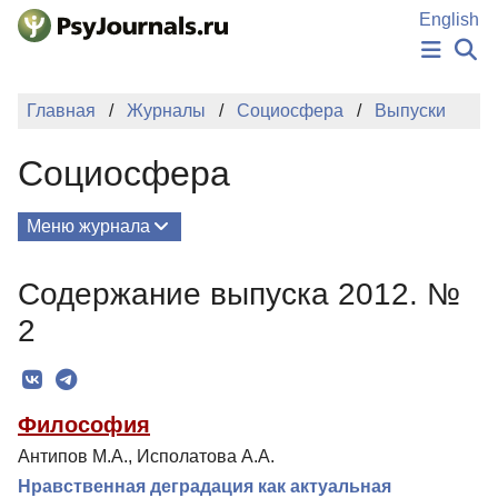
Перейти к основному содержанию
English
НОВОСТИ
Главная
Журналы
Социосфера
Выпуски
ИЗДАНИЯ
АВТОРЫ
Социосфера
ПОДАТЬ РУКОПИСЬ
БАЗА ЗНАНИЙ
КЛЮЧЕВЫЕ СЛОВА
Меню журнала
Регистрация
Вход
Выпуски
Содержание выпуска 2012. №
О Журнале
2
Миссия
Редколлегия
Философия
Для авторов
Антипов М.А., Исполатова А.А.
Рубрики
Нравственная деградация как актуальная