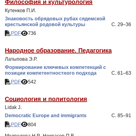
Философия и культурология
Кутенков П.И.
Знаковость обрядовых рубах сядемской
крестьянской родовой культуры
С. 29–36
PDF
736
Народное образование. Педагогика
Латыпова Э.Р.
Формирование ключевых компетенций с
позиции компетентностного подхода
С. 61–63
PDF
542
Социология и политология
Lidak J.
Democratic Europe and immigrants
С. 85–91
PDF
804
Медведева Н.Р., Некрасов П.В.