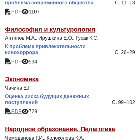
проблема современного общества
С. 11–13
Контакты
PDF
1107
Философия и культурология
Антипов М.А., Ирушкина Е.О., Гусак К.С.
К проблеме привлекательности
кинохоррора
С. 26–29
PDF
534
Экономика
Чачина Е.Г.
Оценка риска будущих денежных
поступлений
С. 99–102
PDF
729
Народное образование. Педагогика
Чемоданова Г.И., Колоколова К.А.