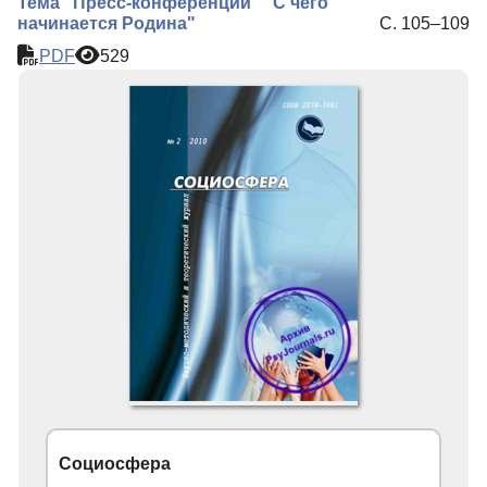
Тема "Пресс-конференции" "С чего
начинается Родина"
С. 105–109
PDF
529
Социосфера