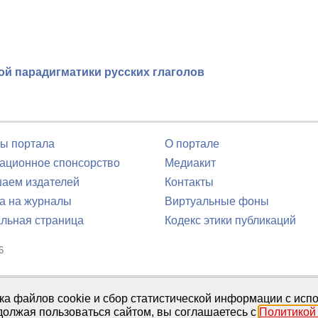
й парадигматики русских глаголов
ы портала
О портале
ционное спонсорство
Медиакит
аем издателей
Контакты
а на журналы
Виртуальные фоны
льная страница
Кодекс этики публикаций
6
юля 2016 г.
тка файлов cookie и сбор статистической информации с ис
должая пользоваться сайтом, вы соглашаетесь с
Политикой