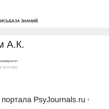
ПИСЬ
БАЗА ЗНАНИЙ
 А.К.
 университет
: 31.07.2011
портала PsyJournals.ru
5