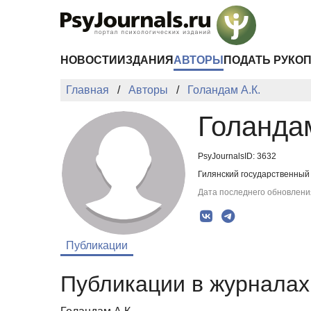
Перейти к основному содержанию
НОВОСТИ
ИЗДАНИЯ
АВТОРЫ
ПОДАТЬ РУКО
Главная
Авторы
Голандам А.К.
Голандам
PsyJournalsID: 3632
Гилянский государственный
Дата последнего обновления
Публикации
Публикации в журналах 