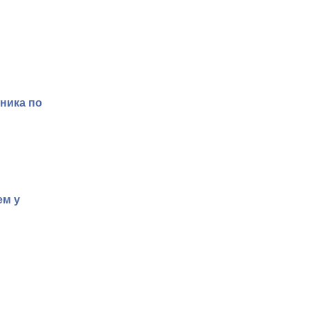
ника по
ем у