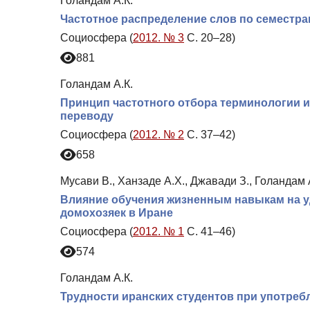
Голандам А.К.
Частотное распределение слов по семестр
Социосфера (
2012. № 3
С. 20–28)
881
Голандам А.К.
Принцип частотного отбора терминологии и
переводу
Социосфера (
2012. № 2
С. 37–42)
658
Мусави В., Ханзаде А.Х., Джавади З., Голандам 
Влияние обучения жизненным навыкам на у
домохозяек в Иране
Социосфера (
2012. № 1
С. 41–46)
574
Голандам А.К.
Трудности иранских студентов при употреб