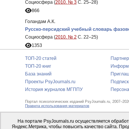
Социосфера (
2010. № 3
С. 25–28)
866
Голандам А.К.
Русско-персидский учебный словарь фазово
Социосфера (
2010. № 2
С. 22–25)
1353
ТОП-20 статей
Партнер
ТОП-20 книг
Информа
База знаний
Приглаш
Проекты PsyJournals.ru
Подписк
История журналов МГППУ
Персона
Портал психологических изданий PsyJournals.ru, 2007–202
Правила использования материалов
Свидетельство регистрации СМИ
Эл № ФС77-66447 от 14 и
На портале PsyJournals.ru осуществляется обрабо
Издатель:
ФГБОУ ВО МГППУ
Яндекс.Метрика, чтобы повысить качество сайта. Про