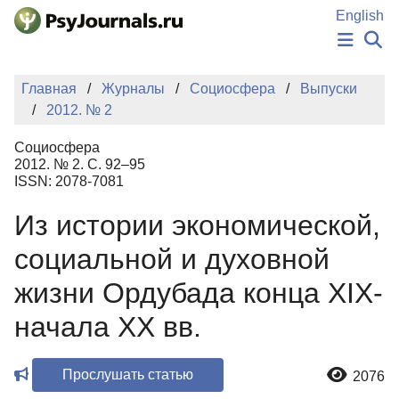
Перейти к основному содержанию
English
НОВОСТИ
Главная
Журналы
Социосфера
Выпуски
ИЗДАНИЯ
2012. № 2
АВТОРЫ
ПОДАТЬ РУКОПИСЬ
Социосфера
БАЗА ЗНАНИЙ
2012. № 2. С. 92–95
ISSN: 2078-7081
КЛЮЧЕВЫЕ СЛОВА
Регистрация
Вход
Из истории экономической,
социальной и духовной
жизни Ордубада конца XIX-
начала XX вв.
Прослушать статью
2076