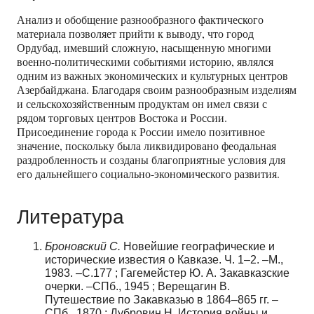
Анализ и обобщение разнообразного фактического
материала позволяет прийти к выводу, что город
Ордубад, имевший сложную, насыщенную многими
военно
-
политическими событиями историю, являлся
одним из важных экономических и культурных центров
Азербайджана. Благодаря своим разнообразным изделиям
и сельскохозяйственным продуктам он имел связи с
рядом торговых центров Востока и России.
Присоединение города к России имело позитивное
значение, поскольку была ликвидировано феодальная
раздробленность и созданы благоприятные условия для
его дальнейшего социально
-
экономического развития.
Литература
Броновский С.
Новейшие географические и
исторические известия о Кавказе. Ч. 1–2. –М.,
1983. –С.177 ; Гагемейстер Ю. А. Закавказские
очерки. –СПб., 1945 ; Верещагин В.
Путешествие по Закавказью в 1864–865 гг. –
СПб., 1870 ; Дубровин Н. История войны и