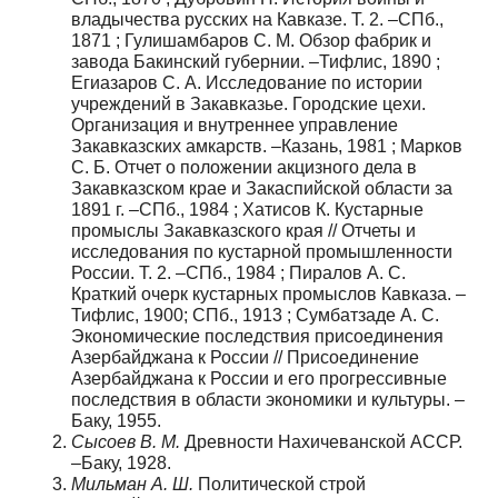
владычества русских на Кавказе. Т. 2. –СПб.,
1871 ; Гулишамбаров С. М. Обзор фабрик и
завода Бакинский губернии. –Тифлис, 1890 ;
Егиазаров С. А. Исследование по истории
учреждений в Закавказье. Городские цехи.
Организация и внутреннее управление
Закавказских амкарств. –Казань, 1981 ; Марков
С. Б. Отчет о положении акцизного дела в
Закавказском крае и Закаспийской области за
1891 г. –СПб., 1984 ; Хатисов К. Кустарные
промыслы Закавказского края // Отчеты и
исследования по кустарной промышленности
России. Т. 2. –СПб., 1984 ; Пиралов А. С.
Краткий очерк кустарных промыслов Кавказа. –
Тифлис, 1900; СПб., 1913 ; Сумбатзаде А. С.
Экономические последствия присоединения
Азербайджана к России // Присоединение
Азербайджана к России и его прогрессивные
последствия в области экономики и культуры. –
Баку, 1955.
Сысоев В. М.
Древности Нахичеванской АССР.
–Баку, 1928.
Мильман А. Ш.
Политической строй