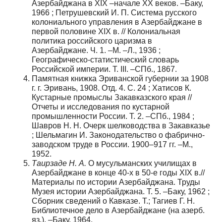
Азербайджана в XIX –начале ХХ веков. –Баку,
1966 ; Петрушевский И. П. Система русского
колониального управления в Азербайджане в
первой половине XIX в. // Колониальная
политика российского царизма в
Азербайджане. Ч. 1. –М. –Л., 1936 ;
Географическо-статистический словарь
Российской империи. Т. III. –СПб., 1867.
Памятная книжка Эриванской губернии за 1908
г. г. Эривань, 1908. Отд. 4. С. 24 ; Хатисов К.
Кустарные промыслы Закавказского края //
Отчеты и исследования по кустарной
промышленности России. Т. 2. –СПб., 1984 ;
Шавров Н. Н. Очерк шелководства в Закавказье
; Шельмагин И. Законодательство о фабрично-
заводском труде в России. 1900–917 гг. –М.,
1952.
Таирзаде Н. А.
О мусульманских училищах в
Азербайджане в конце 40-х в 50-е годы XIX в.//
Материалы по истории Азербайджана. Труды
Музея истории Азербайджана. Т. 5. –Баку, 1962 ;
Сборник сведений о Кавказе. Т.; Тагиев Г. Н.
Библиотечное дело в Азербайджане (на азерб.
яз.). –Баку, 1964.