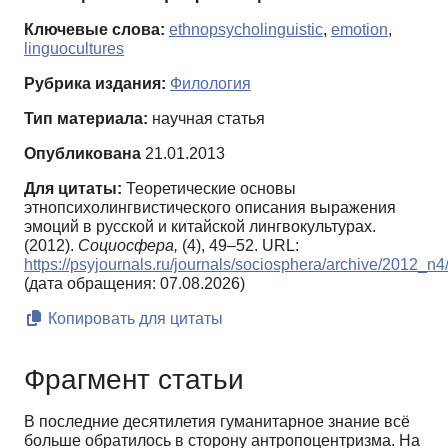
Ключевые слова:
еthnopsycholinguistic
,
emotion
,
linguocultures
Рубрика издания:
Филология
Тип материала:
научная статья
Опубликована
21.01.2013
Для цитаты:
Теоретические основы
этнопсихолингвистического описания выражения
эмоций в русской и китайской лингвокультурах.
(2012).
Социосфера,
(4), 49–52. URL:
https://psyjournals.ru/journals/sociosphera/archive/2012_n
(дата обращения: 07.08.2026)
Копировать для цитаты
Фрагмент статьи
В последние десятилетия гуманитарное знание всё
больше обратилось в сторону антропоцентризма. На