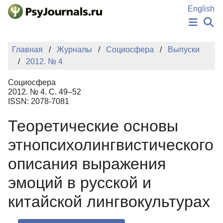
Перейти к основному содержанию
English
НОВОСТИ
Главная
Журналы
Социосфера
Выпуски
ИЗДАНИЯ
2012. № 4
АВТОРЫ
ПОДАТЬ РУКОПИСЬ
Социосфера
БАЗА ЗНАНИЙ
2012. № 4. С. 49–52
ISSN: 2078-7081
КЛЮЧЕВЫЕ СЛОВА
Регистрация
Вход
Теоретические основы
этнопсихолингвистического
описания выражения
эмоций в русской и
китайской лингвокультурах