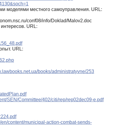
304130&soch=1
ми моделями местного самоуправления. URL:
nom.nsc.ru/conf08/info/Doklad/Malov2.doc
интересов. URL:
/156_48.pdf
опыт. URL:
9262.php
w.lawbooks.net.ua/books/administratyvne/253
atedPlan.pdf
tent/SEN/Committee/402/citi/rep/rep02dec09-e.pdf
2224.pdf
a/en/content/municipal-action-combat-sends-