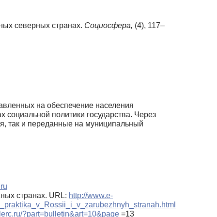
жных северных странах.
Социосфера,
(4), 117–
равленных на обеспечение населения
 социальной политики государства. Через
я, так и переданные на муниципальный
.ru
жных странах. URL:
http://www.e-
_praktika_v_Rossii_i_v_zarubezhnyh_stranah.html
.lerc.ru/?part=bulletin&art=10&page
=13