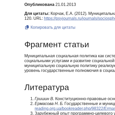
Опубликована
21.01.2013
Для цитаты:
Корчак, Е.А. (2012). Муниципаль
120. URL:
https://psyjournals.ru/journals/socios
Копировать для цитаты
Фрагмент статьи
Муниципальная социальная политика как систе
социальными услугами и развитие социальной
муниципальную социальную политику реализую
уровень государственные полномочия в социал
Литература
Гришин В.
Конституционно-правовые осн
Ермасова Н. Б.
Государственные и муници
reading.org.ua/bookreader.php/98322/Erma
Зарубежный опыт программно-целевого 