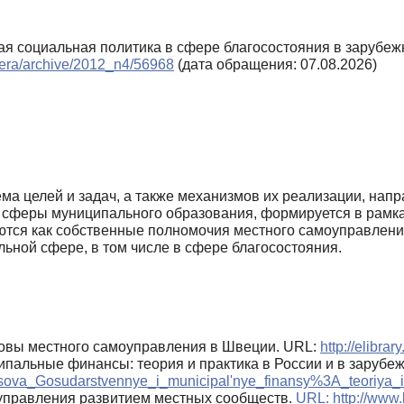
ная социальная политика в сфере благосостояния в зарубе
phera/archive/2012_n4/56968
(дата обращения: 07.08.2026)
ма целей и задач, а также механизмов их реализации, нап
 сферы муниципального образования, формируется в рамках
тся как собственные полномочия местного самоуправлени
ьной сфере, в том числе в сфере благосостояния.
овы местного самоуправления в Швеции. URL:
http://elibrary
пальные финансы: теория и практика в России и в зарубе
sova_Gosudarstvennye_i_municipal'nye_finansy%3A_teoriya_i
управления развитием местных сообществ.
URL:
http://www