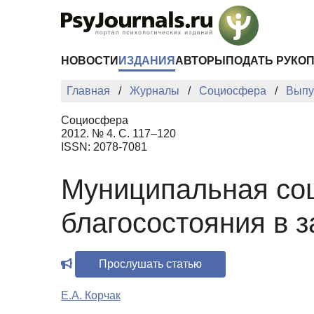
Перейти к основному содержанию
НОВОСТИ
ИЗДАНИЯ
АВТОРЫ
ПОДАТЬ РУКО
Главная
Журналы
Социосфера
Выпу
Социосфера
2012. № 4. С. 117–120
ISSN: 2078-7081
Муниципальная соц
благосостояния в 
Прослушать статью
Е.А. Корчак