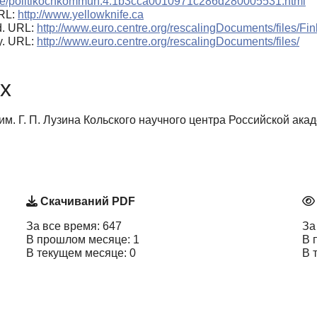
a.se/politikochkommun.4.1b3cca0010971c286d280005531.html
URL:
http://www.yellowknife.ca
nd. URL:
http://www.euro.centre.org/rescalingDocuments/files/Fin
y. URL:
http://www.euro.centre.org/rescalingDocuments/files/
х
м. Г. П. Лузина Кольского научного центра Российской ака
Скачиваний PDF
За все время: 647
За
В прошлом месяце: 1
В 
В текущем месяце: 0
В 