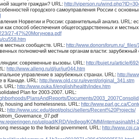
льной защите граждан? URL:
http://viperson.ru/wind.php?ID=
обенностей городского самоуправления России с основны
l
вления Норвегии и России: сравнительный анализ. URL: eco
 как способ обеспечения общегосударственных и местных 
/1223/27-47%20Могунова.pdf
.ru/cu558.htm
ов местных сообществ. URL:
http://www.donorsforum.ru/_files
венных полномочий местным органам власти: зарубежный 
нляндии: современные вызовы. URL:
http://bujet.ru/article/6
RL:
http://www.alleng.ru/d/jur/jur044.htm
ципальное управление в зарубежных странах. URL:
http://ww
 в Канаде. URL:
http://www.old.csr.ru/event/original_341.stm
ts. URL:
http://www.ouka.fi/english/health/index.htm
lidated Plan for 2003-2007. URL:
ighborhoods/PlansAndReports/Documents/2003_2007Consolid
verty, housing and homelessness. URL:
http://www.parl.gc.ca/Con
URL:
http://www.usc.edu/dept/polsci/sellers/Recent%20Projects/
strom_Governance_07.pdf
www.regjeringen.no/upload/KRD/Vedlegg/KOMM/internasjnalt/H-
trong message to the federal government. URL:
http://www.cpj.c