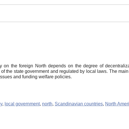
cy on the foreign North depends on the degree of decentraliz
ct of the state government and regulated by local laws. The ma
 issues and funding welfare policies.
cy
,
local government
,
north
,
Scandinavian countries
,
North Amer