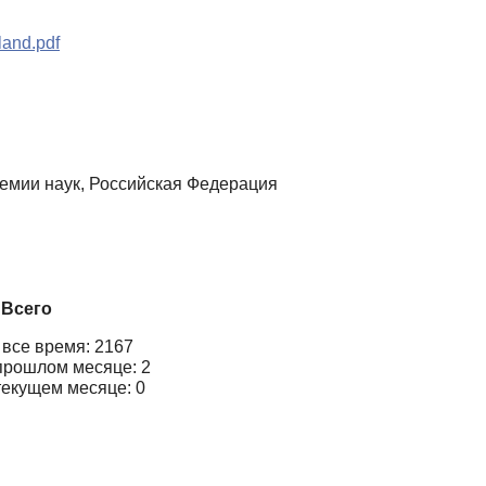
land.pdf
демии наук, Российская Федерация
Всего
 все время: 2167
прошлом месяце: 2
текущем месяце: 0