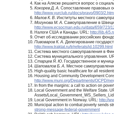
Как на Аляске решается вопрос о социа
Кокорев Д. А.
Сопоставление правовых ос
http://www.yurclub.ru/docs/pravo/0903/2.htm
Малов К. В
. Институты местного самоупра
Могунова М. А.
Самоуправление в Швеции
http://www.ecsocman.edu.ru/data/659/723
Налоги США и Канады. URL:
http://lib.4i5
Отчет об исследовании российских фонд
Пивоваров К. А.
Делегирование государст
http://www.traktat.ru/tr/referats/id.10299.html
Система местного самоуправления в Фи
Система муниципального управления. U
Старцев Я. Ю
. Государственное и муни
Шаповалов Б. А.
Местное самоуправление
High-quality basic healthcare for all residen
Housing and Community Development Conso
http://www.muni.org/Departments/OCPD/ne
In from the margins: a call to action on po
Local Government and the Welfare State. 
Assets/Local_Government_WS_Sellers_Lid
Local Government in Norway. URL:
http://
Municipal action to combat poverty sends s
strong-message-federal-government