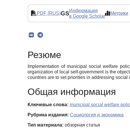
Информация
GS
PDF (RUS)
Метрики
в Google Scholar
Резюме
Implementation of municipal social welfare poli
organization of local self-government is the obje
countries are to set priorities in addressing social
Общая информация
Ключевые слова:
municipal social welfare poli
Рубрика издания:
Социология и экономика
Тип материала:
обзорная статья