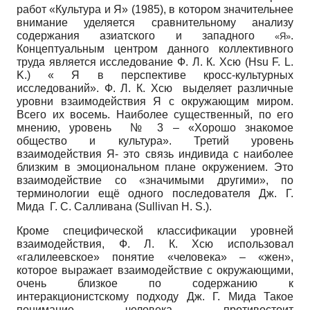
работ «Культура и Я» (1985), в котором значительнее
внимание уделяется сравнительному анализу
содержания азиатского и западного
.
«Я»
Концептуальным центром данного коллективного
труда является исследование Ф. Л. К. Хсю (Hsu F. L.
K.) « Я в перспективе кросс-культурных
исследований». Ф. Л. К. Хсю выделяет различные
уровни взаимодействия Я с окружающим миром.
Всего их восемь. Наиболее существенный, по его
мнению, уровень № 3 – «Хорошо знакомое
общество и культура». Третий уровень
взаимодействия Я- это связь индивида с наиболее
близким в эмоциональном плане окружением. Это
взаимодействие со «значимыми другими», по
терминологии ещё одного последователя Дж. Г.
Мида Г. С. Салливана (Sullivan H. S.).
Кроме специфической классификации уровней
взаимодействия, Ф. Л. К. Хсю использовал
«галилеевское» понятие «человека» – «жен»,
которое выражает взаимодействие с окружающими,
очень близкое по содержанию к
интеракционистскому подходу Дж. Г. Мида Такое
понимание человека противостоит