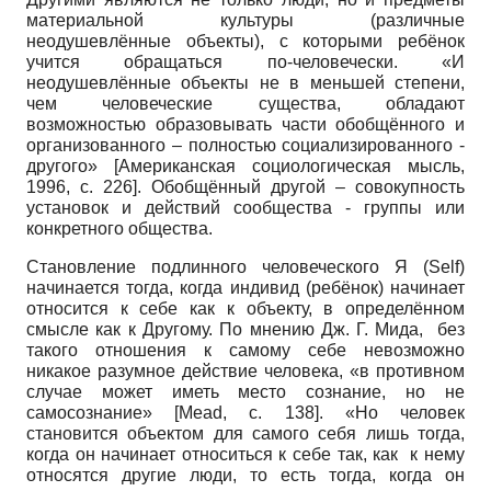
материальной культуры (различные
неодушевлённые объекты), с которыми ребёнок
учится обращаться по-человечески. «И
неодушевлённые объекты не в меньшей степени,
чем человеческие существа, обладают
возможностью образовывать части обобщённого и
организованного – полностью социализированного -
другого»
[
Американская социологическая мысль,
1996
, c. 226]
. Обобщённый другой – совокупность
установок и действий сообщества - группы или
конкретного общества.
Становление подлинного человеческого Я (Self)
начинается тогда, когда индивид (ребёнок) начинает
относится к себе как к объекту, в определённом
смысле как к Другому. По мнению Дж. Г. Мида, без
такого отношения к самому себе невозможно
никакое разумное действие человека, «в противном
случае может иметь место сознание, но не
самосознание»
[
Меаd
, с. 138]
. «Но человек
становится объектом для самого себя лишь тогда,
когда он начинает относиться к себе так, как к нему
относятся другие люди, то есть тогда, когда он