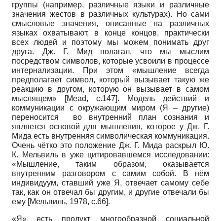
группы (например, различные языки и различные
значения жестов в различных культурах). Но сами
смысловые значения, описанные на различных
языках охватывают, в конце концов, практически
всех людей и поэтому мы можем понимать друг
друга. Дж. Г. Мид полагал, что мы мыслим
посредством символов, которые усвоили в процессе
интернализации. При этом «мышление всегда
предполагает символ, который вызывает такую же
реакцию в другом, которую он вызывает в самом
мыслящем»
[
Меаd
, с.147]
. Модель действий и
коммуникации с окружающим миром (Я – другие)
переносится во внутренний план сознания и
является основой для мышления, которое у Дж. Г.
Мида есть внутренняя символическая коммуникация.
Очень чётко это положение Дж. Г. Мида раскрыл Ю.
К. Мельвиль в уже цитировавшемся исследовании:
«Мышление, таким образом, оказывается
внутренним разговором с самим собой. В нём
индивидуум, ставший уже Я, отвечает самому себе
так, как он отвечал бы другим, и другие отвечали бы
ему
[
Мельвиль, 1978
, c.66]
.
«Я» есть продукт многообразной социальной