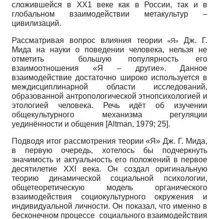
сложившейся в ХХ1 веке как в России, так и в
глобальном взаимодействии метакультур –
цивилизаций.
Рассматривая вопрос влияния теории
Дж. Г.
«Я»
Мида на науки о поведении человека, нельзя не
отметить большую популярность его
взаимоотношения «Я – другие». Данное
взаимодействие достаточно широко используется в
междисциплинарной области исследований,
образованной антропологической этнопсихологией и
этологией человека. Речь идёт об изучении
общекультурного механизма регуляции
уединённости и общения
[
Altman, 1979
; 25]
.
Подводя итог рассмотрения теории «Я» Дж. Г. Мида,
в первую очередь, хотелось бы подчеркнуть
значимость и актуальность его положений в первое
десятилетие ХХI века. Он создал оригинальную
теорию динамической социальной психологии,
общетеоретическую модель органического
взаимодействия социокультурного окружения и
индивидуальной личности. Он показал, что именно в
бесконечном процессе социального взаимодействия