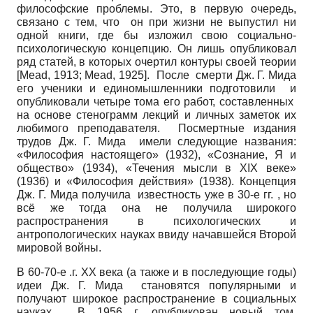
философские проблемы. Это, в первую очередь,
связано с тем, что он при жизни не выпустил ни
одной книги, где бы изложил свою социально-
психологическую концепцию. Он лишь опубликовал
ряд статей, в которых очертил контуры своей теории
[
Mead, 1913
;
Mead, 1925
]
. После смерти Дж. Г. Мида
его ученики и единомышленники подготовили и
опубликовали четыре тома его работ, составленных
на основе стенограмм лекций и личных заметок их
любимого преподавателя. Посмертные издания
трудов Дж. Г. Мида имели следующие названия:
«Философия настоящего» (1932), «Сознание, Я и
общество» (1934), «Течения мысли в ХIХ веке»
(1936) и «Философия действия» (1938). Концепция
Дж. Г. Мида получила известность уже в
30-е г
г. , но
всё же тогда она не получила широкого
распространения в психологических и
антропологических науках ввиду начавшейся Второй
мировой войны.
В 60-
70-е
.г. ХХ века (а также и в последующие годы)
идеи Дж. Г. Мида становятся популярными и
получают широкое распространение в социальных
науках. В 1956 г. опубликован новый том,