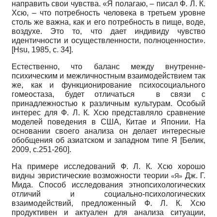
направить свои чувства. «Я полагаю, – писал Ф. Л. К.
Хсю, – что потребность человека в третьем уровне
cтоль же важна, как и его потребность в пище, воде,
воздухе. Это то, что дает индивиду чувство
идентичности и осуществленности, полноценности».
[
Hsu, 1985
, с. 34]
.
Естественно, что баланс между внутренне-
психическим и межличностным взаимодействием так
же, как и функционирование психосоциального
гомеостаза, будет отличаться в связи с
принадлежностью к различным культурам. Особый
интерес для Ф. Л. К. Хсю представляло сравнение
моделей поведения в США, Китае и Японии. На
основании своего анализа он делает интересные
обобщения об азиатском и западном типе Я
[
Белик,
2009
, с.251-260]
.
На примере исследований Ф. Л. К. Хсю хорошо
видны эвристические возможности теории
Дж. Г.
«Я»
Мида. Способ исследования этнопсихологических
отличий и социально-психологических
взаимодействий, предложенный Ф. Л. К. Хсю
продуктивен и актуален для анализа ситуации,