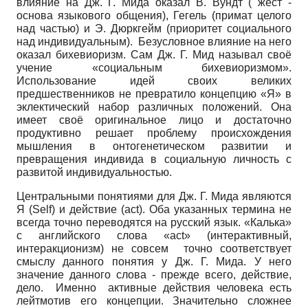
влияние на Дж. Г. Мида оказал В. Вундт ( жест -
основа языкового общения), Гегель (примат целого
над частью) и Э. Дюркгейм (приоритет социального
над индивидуальным). Безусловное влияние на него
оказал бихевиоризм. Сам Дж. Г. Мид называл своё
учение «социальным бихевиоризмом».
Использование идей своих великих
предшественников не превратило концепцию «Я» в
эклектический набор различных положений. Она
имеет своё оригинальное лицо и достаточно
продуктивно решает проблему происхождения
мышления в онтогенетическом развитии и
превращения индивида в социальную личность с
развитой индивидуальностью.
Центральными понятиями для Дж. Г. Мида являются
Я (Self) и действие (act). Оба указанных термина не
всегда точно переводятся на русский язык. «Калька»
с английского слова «act» (интерактивный,
интеракционизм) не совсем точно соответствует
смыслу данного понятия у Дж. Г. Мида. У него
значение данного слова - прежде всего, действие,
дело. Именно активные действия человека есть
лейтмотив его концепции. Значительно сложнее