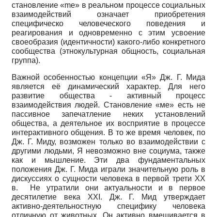
становление «me» в реальном процессе социальных
взаимодействий означает приобретения
специфическо человеческого поведения и
реагирования и одновременно с этим усвоение
своеобразия (идентичности) какого-либо конкретного
сообщества (этнокультурная общность, социальная
группа).
Важной особенностью концепции «Я» Дж. Г. Мида
является её динамический характер. Для него
развитие общества - активный процесс
взаимодействия людей. Становление «ме» есть не
пассивное запечатление неких установлений
общества, а деятельное их восприятие в процессе
интерактивного общения. В то же время человек, по
Дж. Г. Миду, возможен только во взаимодействии с
другими людьми, Я невозможно вне социума, также
как и мышление. Эти два фундаментальных
положения Дж. Г. Мида играли значительную роль в
дискуссиях о сущности человека в первой трети ХХ
в. Не утратили они актуальности и в первое
десятилетие века ХХI. Дж. Г. Мид утверждает
активно-деятельностную специфику человека
отличную от животных. Он активно вмешивается в