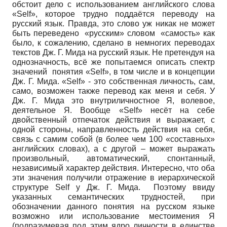
обстоит дело с использованием английского слова
«Self», которое трудно поддаётся переводу на
русский язык. Правда, это слово уж никак не может
быть переведено «русским» словом «самость» как
было, к сожалению, сделано в немногих переводах
текстов Дж. Г. Мида на русский язык. Не претендуя на
однозначность, всё же попытаемся описать спектр
значений понятия «Self», в том числе и в концепции
Дж. Г. Мида. «Self» - это собственная личность, сам,
само, возможен также перевод как меня и себя. У
Дж. Г. Мида это внутриличностное Я, волевое,
деятельное Я. Вообще «Self» несёт на себе
двойственный отпечаток действия и выражает, с
одной стороны, направленность действия на себя,
связь с самим собой (в более чем 100 «составных»
английских словах), а с другой – может выражать
произвольный, автоматический, спонтанный,
независимый характер действия. Интересно, что оба
эти значения получили отражение в иерархической
структуре Self у Дж. Г. Мида. Поэтому ввиду
указанных семантических трудностей, при
обозначении данного понятия на русском языке
возможно или использование местоимения Я
(подразумевая под этим ядро личности в единстве