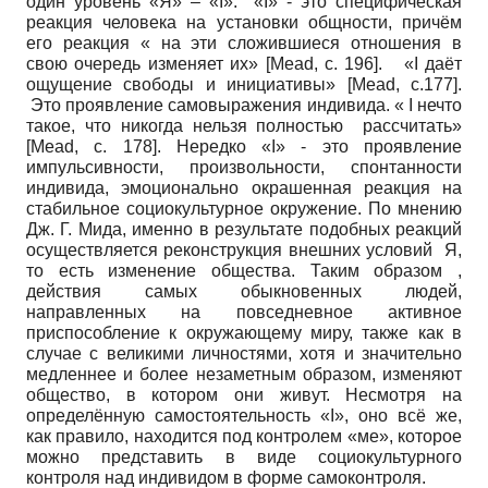
один уровень «Я» – «I». «I» - это специфическая
реакция человека на установки общности, причём
его реакция « на эти сложившиеся отношения в
свою очередь изменяет их»
[
Меаd
, с. 196]
. «I даёт
ощущение свободы и инициативы»
[
Меаd
, с.177]
.
Это проявление самовыражения индивида. « I нечто
такое, что никогда нельзя полностью рассчитать»
[
Меаd
, с. 178]
. Нередко «I» - это проявление
импульсивности, произвольности, спонтанности
индивида, эмоционально окрашенная реакция на
стабильное социокультурное окружение. По мнению
Дж. Г. Мида, именно в результате подобных реакций
осуществляется реконструкция внешних условий Я,
то есть изменение общества. Таким образом ,
действия самых обыкновенных людей,
направленных на повседневное активное
приспособление к окружающему миру, также как в
случае с великими личностями, хотя и значительно
медленнее и более незаметным образом, изменяют
общество, в котором они живут. Несмотря на
определённую самостоятельность «I», оно всё же,
как правило, находится под контролем «ме», которое
можно представить в виде социокультурного
контроля над индивидом в форме самоконтроля.