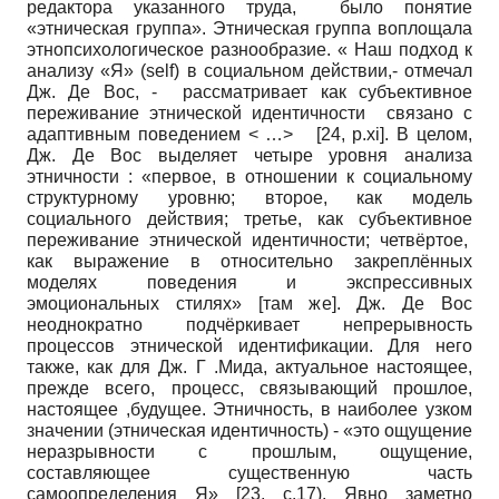
редактора указанного труда, было понятие
«этническая группа». Этническая группа воплощала
этнопсихологическое разнообразие. « Наш подход к
анализу «Я» (self) в социальном действии,- отмечал
Дж. Де Вос, - рассматривает как субъективное
переживание этнической идентичности связано с
адаптивным поведением < …> [24, p.xi]. В целом,
Дж. Де Вос выделяет четыре уровня анализа
этничности : «первое, в отношении к социальному
структурному уровню; второе, как модель
социального действия; третье, как субъективное
переживание этнической идентичности; четвёртое,
как выражение в относительно закреплённых
моделях поведения и экспрессивных
эмоциональных стилях» [там же]. Дж. Де Вос
неоднократно подчёркивает непрерывность
процессов этнической идентификации. Для него
также, как для Дж. Г .Мида, актуальное настоящее,
прежде всего, процесс, связывающий прошлое,
настоящее ,будущее. Этничность, в наиболее узком
значении (этничеcкая идентичность) - «это ощущение
неразрывности с прошлым, ощущение,
составляющее существенную часть
самоопределения Я» [23, с.17). Явно заметно