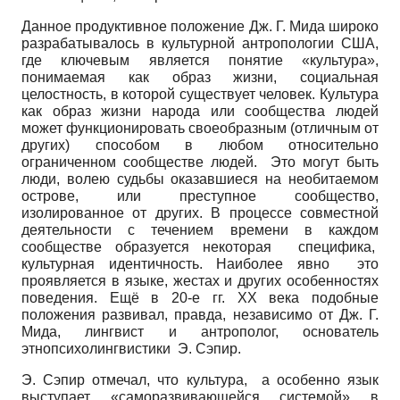
Данное продуктивное положение Дж. Г. Мида широко
разрабатывалось в культурной антропологии США,
где ключевым является понятие «культура»,
понимаемая как образ жизни, социальная
целостность, в которой существует человек. Культура
как образ жизни народа или сообщества людей
может функционировать своеобразным (отличным от
других) способом в любом относительно
ограниченном сообществе людей. Это могут быть
люди, волею судьбы оказавшиеся на необитаемом
острове, или преступное сообщество,
изолированное от других. В процессе совместной
деятельности с течением времени в каждом
сообществе образуется некоторая специфика,
культурная идентичность. Наиболее явно это
проявляется в языке, жестах и других особенностях
поведения. Ещё в 20-е гг. ХХ века подобные
положения развивал, правда, независимо от Дж. Г.
Мида, лингвист и антрополог, основатель
этнопсихолингвистики Э. Сэпир.
Э. Сэпир отмечал, что культура, а особенно язык
выступает «саморазвивающейся системой» в