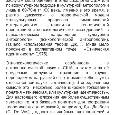
заслугам были оценены в этнопсихологии США или
психокультурном подходе в культурной антропологии
лишь в 60-
70-е г
г. ХХ века. Именно в это время, в
разгар дискуссии о теоретической модели
этнокультурных процессов символический
интеракционизм становится теоретической
ориентацией этнопсихологических исследований в
психологическом направлении культурной
антропологии (психологической антропологии).
Начало использования теории Дж. Г. Мида было
положено в коллективном труде «Этническая
идентичность» (1975).
Этнопсихологические особенности в
антропологической науке в США, а затем и за её
пределами получили отражение в трудно-
переводимом на русский язык термине «ethnicity» (в
отечественной науке - этничность). В определённом
смысле это несколько более широкое толкование
понятия «этническая, или культурная идентичность».
Для настоящего изложения наиболее существенным
является то, что базовым понятием для построения
теоретических конструкций, например, Дж. Де Воса
(G. De Vos) , одного из идейных вдохновителей и