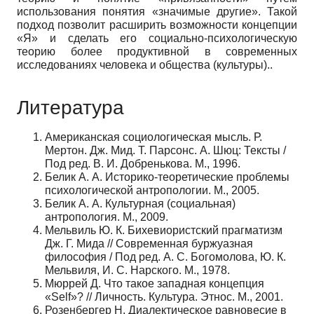
использования понятия «значимые другие». Такой
подход позволит расширить возможности концепции
«Я» и сделать его социально-психологическую
теорию более продуктивной в современных
исследованиях человека и общеcтва (культуры)..
Литература
Американская социологическая мысль. Р.
Мертон. Дж. Мид. Т. Парсонс. А. Шюц: Тексты /
Под ред. В. И. Добренькова. М., 1996.
Белик А. А. Историко-теоретические проблемы
психологической антропологии. М., 2005.
Белик А. А. Культурная (социальная)
антропология. М., 2009.
Мельвиль Ю. К. Бихевиористский прагматизм
Дж. Г. Мида // Современная буржуазная
философия / Под ред. А. С. Богомолова, Ю. К.
Мельвиля, И. С. Нарского. М., 1978.
Мюррей Д. Что такое западная концепция
«Self»? // Личность. Культура. Этнос. М., 2001.
Розенбергер Н. Диалектическое равновесие в