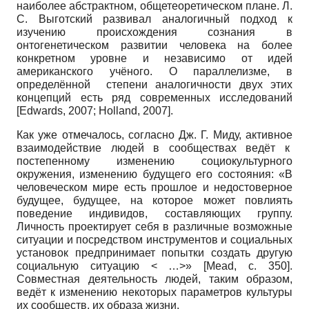
наиболее абстрактном, общетеоретическом плане. Л.
С. Выготский развивал аналогичный подход к
изучению происхождения сознания в
онтогенетическом развитии человека на более
конкретном уровне и независимо от идей
американского учёного. О параллелизме, в
определённой степени аналогичности двух этих
концепций есть ряд современных исследований
[
Edwards, 2007
;
Holland, 2007
]
.
Как уже отмечалось, согласно Дж. Г. Миду, активное
взаимодействие людей в сообществах ведёт к
постепенному изменению социокультурного
окружения, изменению будущего его состояния: «В
человеческом мире есть прошлое и недостоверное
будущее, будущее, на которое может повлиять
поведение индивидов, составляющих группу.
Личность проектирует себя в различные возможные
ситуации и посредством инструментов и социальных
установок предпринимает попытки создать другую
социальную ситуацию < …>»
[
Меаd
, с. 350]
.
Совместная деятельность людей, таким образом,
ведёт к изменению некоторых параметров культуры
их сообществ, их образа жизни.