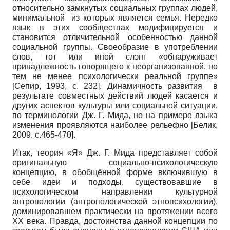
относительно замкнутых социальных группах людей,
минимальной из которых является семья. Нередко
язык в этих сообществах модифицируется и
становится отличительной особенностью данной
социальной группы. Своеобразие в употреблении
слов, тот или иной слэнг «обнаруживает
принадлежность говорящего к неорганизованной, но
тем не менее психологически реальной группе»
[
Cепир, 1993
, с. 232]
. Динамичность развития в
результате совместных действий людей касается и
других аспектов культуры или социальной ситуации,
по терминологии Дж. Г. Мида, но на примере языка
изменения проявляются наиболее рельефно
[
Белик,
2009
, с.465-470]
.
Итак, теория «Я» Дж. Г. Мида представляет собой
оригинальную социально-психологическую
концепцию, в обобщённой форме включившую в
себе идеи и подходы, существовавшие в
психологическом направлении культурной
антропологии (антропологической этнопсихологии),
доминировавшем практически на протяжении всего
ХХ века. Правда, достоинства данной концепции по