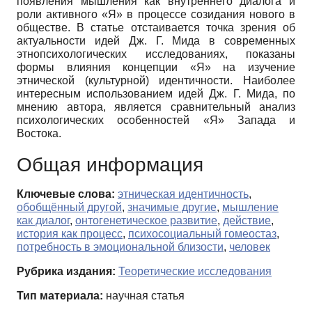
появления мышления как внутреннего диалога и
роли активного «Я» в процессе созидания нового в
обществе. В статье отстаивается точка зрения об
актуальности идей Дж. Г. Мида в современных
этнопсихологических исследованиях, показаны
формы влияния концепции «Я» на изучение
этнической (культурной) идентичности. Наиболее
интересным использованием идей Дж. Г. Мида, по
мнению автора, является сравнительный анализ
психологических особенностей «Я» Запада и
Востока.
Общая информация
Ключевые слова:
этническая идентичность
,
обобщённый другой
,
значимые другие
,
мышление
как диалог
,
онтогенетическое развитие
,
действие
,
история как процесс
,
психосоциальный гомеостаз
,
потребность в эмоциональной близости
,
человек
Рубрика издания:
Теоретические исследования
Тип материала:
научная статья