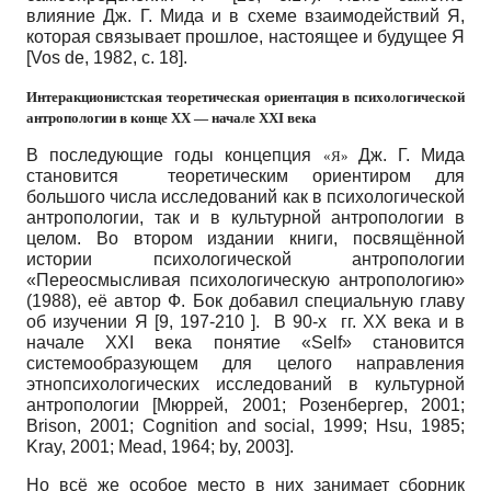
влияние Дж. Г. Мида и в схеме взаимодействий Я,
которая связывает прошлое, настоящее и будущее Я
[
Vos de, 1982
, с. 18]
.
Интеракционистская теоретическая ориентация в психологической
антропологии в конце XX — начале XXI века
В последующие годы концепция
Дж. Г. Мида
«Я»
становится теоретическим ориентиром для
большого числа исследований как в психологической
антропологии, так и в культурной антропологии в
целом. Во втором издании книги, посвящённой
истории психологической антропологии
«Переосмысливая психологическую антропологию»
(1988), её автор Ф. Бок добавил специальную главу
об изучении Я [9, 197-210 ]. В 90-х гг. ХХ века и в
начале ХХI века понятие «Self» становится
системообразующем для целого направления
этнопсихологических исследований в культурной
антропологии
[
Мюррей, 2001
;
Розенбергер, 2001
;
Brison, 2001
;
Cognition and social, 1999
;
Hsu, 1985
;
Kray, 2001
;
Mead, 1964
;
by, 2003
]
.
Но всё же особое место в них занимает сборник