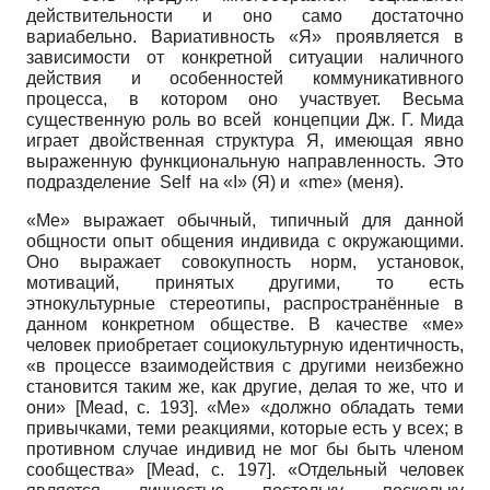
действительности и оно само достаточно
вариабельно. Вариативность «Я» проявляется в
зависимости от конкретной ситуации наличного
действия и особенностей коммуникативного
процесса, в котором оно участвует. Весьма
существенную роль во всей концепции Дж. Г. Мида
играет двойственная структура Я, имеющая явно
выраженную функциональную направленность. Это
подразделение Self на «I» (Я) и «me» (меня).
«Me» выражает обычный, типичный для данной
общности опыт общения индивида с окружающими.
Оно выражает совокупность норм, установок,
мотиваций, принятых другими, то есть
этнокультурные стереотипы, распространённые в
данном конкретном обществе. В качестве «ме»
человек приобретает социокультурную идентичность,
«в процессе взаимодействия с другими неизбежно
становится таким же, как другие, делая то же, что и
они»
[
Меаd
, с. 193]
. «Ме» «должно обладать теми
привычками, теми реакциями, которые есть у всех; в
противном случае индивид не мог бы быть членом
сообщества»
[
Меаd
, с. 197]
. «Отдельный человек