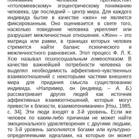
«птоломеевскому» эгоцентрическому пониманию
человека, где последний – центр мира. Для каждого
индивида бытие в качестве «жен» не является
фиксированным. Оно оценивается в свете того,
насколько поведение человека укрепляет или
разрушает межличностные отношения. «Жен» – это
матрица или рамки, в границах которых человек
стремится найти баланс психического и
межличностного равновесия. Этот процесс Ф. Л. К.
Хсю называл
психосоциальным гомеостазом
. В
качестве важнейшей потребности человека он
выделял необходимость аффективно-чувственных
взаимоотношений с некоторыми частями внешнего
мира для придания смысла существованию
индивида. «Например, он (индивид. –
А. Б
.)
рассматривает других людей как источник
аффективных взаимоотношений, которые могут
привести к близости, взаимопониманию»
[
Hsu, 1985
,
с. 34]
. Эти люди входят в 3-й уровень. Если же
человек по каким-либо причинам не может найти
эмоционального удовлетворения с другими людьми,
то 3-й уровень заполняется богами или культурно-
определяемыми идеалами, на которые он может