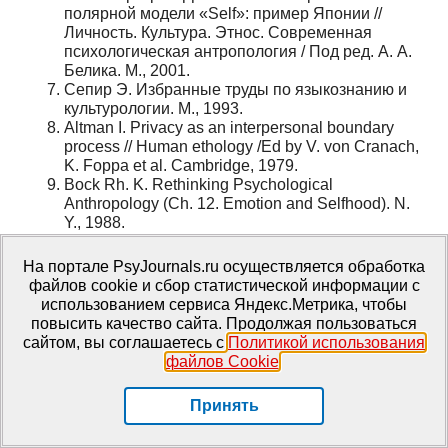
полярной модели «Self»: пример Японии //
Личность. Культура. Этнос. Современная
психологическая антропология / Под ред. А. А.
Белика. М., 2001.
Cепир Э. Избранные труды по языкознанию и
культурологии. М., 1993.
Altman I. Privacy as an interpersonal boundary
process // Human ethology /Ed by V. von Cranach,
K. Foppa et al. Cambridge, 1979.
Bock Rh. K. Rethinking Psychological
Anthropology (Ch. 12. Emotion and Selfhood). N.
Y., 1988.
Brison K. J. Crafting Sociocentric Selves in
Religions. Discourse in Rural in Figi // Ethos.
На портале PsyJournals.ru осуществляется обработка
2001. № 4.
файлов cookie и сбор статистической информации с
Cognition and social selves. Ch. II // New Direction
использованием сервиса Яндекс.Метрика, чтобы
in Psychological Anthropology / Ed. by Th.
повысить качество сайта. Продолжая пользоваться
Schwartz, G. M. White and C. A. Lutz. Cambridge,
сайтом, вы соглашаетесь с
Политикой использования
1999.
файлов Cookie
.
Edwards A. An Interesting Resemblance: Vygotsky,
Mead and American Pragmatism // The Cambridge
Принять
companion to Vygotsky / Ed. By H. Daniels, M.
Cole, J. V. Wеrtch. Cambridge, 2007.