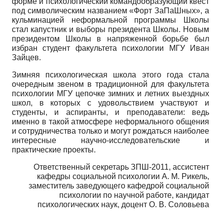
форме и психологический коман­дообразующий квест
под символическим названием «Форт ЗаПаШных», а
кульминацией неформальной программы Школы
стал капустник и выборы президента Школы. Новым
президентом Школы в напряженной борьбе был
избран студент факультета психологии МГУ Иван
Зайцев.
Зимняя психологическая школа этого года стала
очередным звеном в традиционной для факультета
психологии МГУ цепочке зимних и летних выездных
школ, в которых с удовольствием участвуют и
студенты, и аспиранты, и преподаватели: ведь
именно в такой атмосфере неформального общения
и сотрудничества только и могут рождаться наиболее
интересные научно-исследовательские и
практические проекты.
Ответственный секретарь ЗПШ-2011, ассистент
кафедры социальной психологии А. М. Рикель,
заместитель заведующего кафедрой социальной
психологии по научной работе, кандидат
психологических наук, доцент О. В. Соловьева