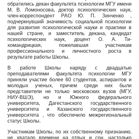
обратились декан факультета психологии МГУ имени
М. В. Ломоносова, доктор психологических наук,
член-корреспондент РАО Ю. П. Зин­ченко ,
подчеркнувший значимость социальной психологии
для развития психологической науки и практики в
нашей стране, и заместитель декана, кандидат
психологических наук, доцент О. А. Ти-
хомандрицкая, пожелавшая участникам
профессионального и личностного роста в
результате работы Школы.
В работе Школы наряду с двадцатью
преподавателями факультета психологии МГУ
приняли участие более 60 студентов, аспирантов и
молодых ученых, причем среди них были
представители не только московских вузов (МГУ,
НИУ-ВШЭ), но и Южного федерального
университета, Дагестанского государственного
университета и Казанского государственного
университета , что обеспечило межрегиональный
статус Школы.
Участникам Школы, по их собственному признанию,
не хватало времени на отдых и сон, настолько