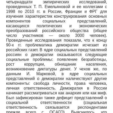
четырнадцати эмпирических исследований,
проведенных Т. П. Емельяно­вой и ее коллегами с
1998 по 2010 гг. в России, Франции и ФРГ для
изучения характеристик конструирования основных
компонентов социальных представлений,
касающихся политических и экономических
преобразований российского общества (общее
число участников — около 3000 человек).
Проведенные исследования показали, что к концу
90-х гг. проблематика демократии исчезает из
российских газет. В ядре социальных представлений
россиян о демократии оказываются следующие
социальные проблемы: появление безработицы,
рост коррупции, обнищание населения,
возникновение диктатуры денег. У чехов же, по
данным И. Марковой, в ядре социальных
представлений о демократии наличествуют другие
компоненты: свобода личности, права человека,
личная ответственность. Демократия в России
начинает рассматриваться как анархия или как миф.
Был зафиксирован также дефицит представлений о
социальной ответственности (социальная
ответственность связывается респондентами
прежде всего с ОСАГО). Выяснилось, что