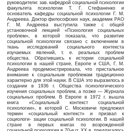
руководители: зав. кафедрой социальной психологии
факультета психологии Т. Г. Стефаненко и
основатель кафедры социальной психологии Г. М.
Андреева. Доктор философских наук, академик РАО
Г. М. Андреева выступила также с общей
установочной лекцией «Психология социальных
проблем», в которой показала, что развитие
социальной психологии связано с включением в
ткань исследований социального контекста
изучаемых явлений, т. е. реальных проблем
общества. Обратившись к истории социальной
психологии в нашей стране, Европе и США, Г. М.
Андреева продемонстрировала, что пристальное
внимание к социальным проблемам традиционно
характерно для этой науки. В США это выразилось в
создании в 1936 г. Общества психологического
изучения социальных проблем, а позже — Журнала
социальных проблем. В Европе в 1972 г. вышла
книга «Социальный контекст социальной
психологии», в которой С. Московичи предложил
термин «социальный контекст» и призвал к
социологи- зации социальной психологии. В нашей
стране в первых книгах по возрожденной
социальной психологии в 70-е гг. ХХ в. предлагалось