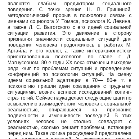
являются слабым предиктором социального
поведения. С точки зрения Н. В. Гришиной,
методологический прорыв в психологии связан с
именами социолога У. Томаса, психолога К. Левина,
а также Л. С. Вы­готского с его идеей социальной
ситуации развития. Это движение в сторону
признания значимости социальных ситуаций для
поведения человека продолжилось в работах М.
Аргайла и его коллег, а также интеракционистски
ориентированных психологов во главе с Д.
Магнуссоном. 80-е годы ХХ века отмечены выходом
ряда книг по проблемам ситуаций и проведением
конференций по психологии ситуаций. На смену
идеям социальной адаптации в 70— 80-е гг. в
психологию пришли идеи со­владания с трудными
ситуациями, возник всплеск исследований копинг-
стра- тегий. Сейчас наука делает следующие шаги по
осмыслению взаимодействия человека с социальной
реальностью, опирающиеся на признание
подвижности и изменчивости последней. В этих
условиях человек не столько совладает с
реальностью, сколько решает проблемы, встающие
перед ним. Такая логика рассуждений представлена