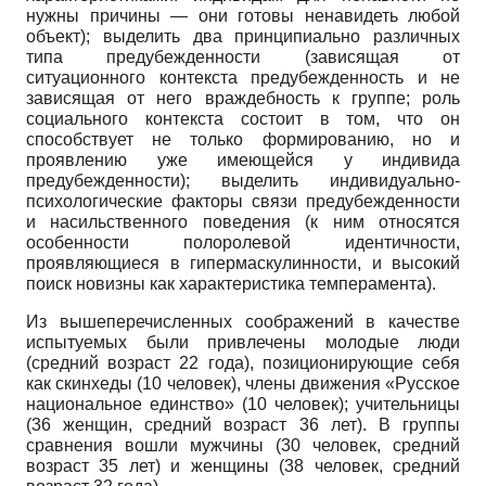
нужны причины — они готовы ненавидеть любой
объект); выделить два принципиально различных
типа предубежденности (зависящая от
ситуационного контекста предубежденность и не
зависящая от него враждебность к группе; роль
социального контекста состоит в том, что он
способствует не только формированию, но и
проявлению уже имеющейся у индивида
предубежденности); выделить индивидуально-
психологические факторы связи предубежденности
и насильственного поведения (к ним относятся
особенности полоролевой идентичности,
проявляющиеся в гипермаскулин­ности, и высокий
поиск новизны как характеристика темперамента).
Из вышеперечисленных соображений в качестве
испытуемых были привлечены молодые люди
(средний возраст 22 года), позиционирующие себя
как скинхеды (10 человек), члены движения «Русское
национальное единство» (10 человек); учительницы
(36 женщин, средний возраст 36 лет). В группы
сравнения вошли мужчины (30 человек, средний
возраст 35 лет) и женщины (38 человек, средний