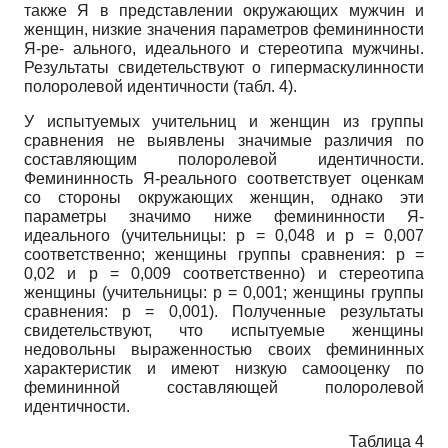
также Я в представлении окружающих мужчин и
женщин, низкие значения параметров фемининности
Я-ре- ального, идеального и стереотипа мужчины.
Результаты свидетельствуют о ги­пермаскулинности
полоролевой идентичности (табл. 4).
У испытуемых учительниц и женщин из группы
сравнения не выявлены значимые различия по
составляющим полоролевой идентичности.
Феминин­ность Я-реального соответствует оценкам
со стороны окружающих женщин, однако эти
параметры значимо ниже фемининности Я-
идеального (учительницы:
p
= 0,048 и
p
= 0,007
соответственно; женщины группы сравнения:
p
=
0,02 и
p
= 0,009 соответственно) и стереотипа
женщины (учительницы:
p
= 0,001; женщины группы
сравнения:
p
= 0,001). Полученные результаты
свидетельствуют, что испытуемые женщины
недовольны выраженностью своих фемининных
характеристик и имеют низкую самооценку по
фемининной составляющей полоролевой
идентичности.
Таблица 4