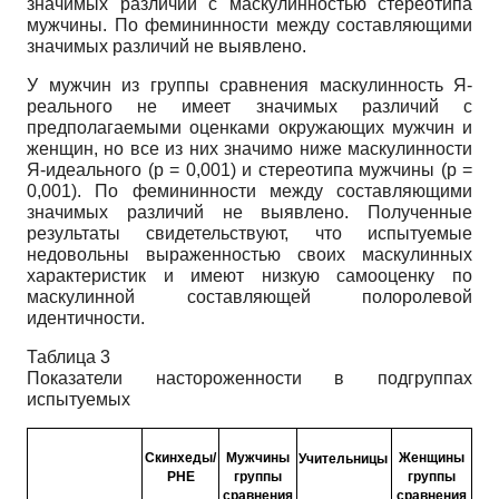
значимых различий с маску­линностью стереотипа
мужчины. По фе­мининности между составляющими
значимых различий не выявлено.
У мужчин из группы сравнения мас­кулинность Я-
реального не имеет значимых различий с
предполагаемыми оценками окружающих мужчин и
женщин, но все из них значимо ниже маскулинности
Я-идеального (р = 0,001) и стереотипа мужчины (р =
0,001). По фемининности между составляющими
значимых различий не выявлено. Полученные
результаты свидетельствуют, что испытуемые
недовольны выраженностью своих мас­кулинных
характеристик и имеют низкую самооценку по
маскулинной составляющей полоролевой
идентичности.
Таблица 3
Показатели настороженности в подгруппах
испытуемых
Скинхеды/
Мужчины
Женщины
Учительницы
РНЕ
группы
группы
сравнения
сравнения