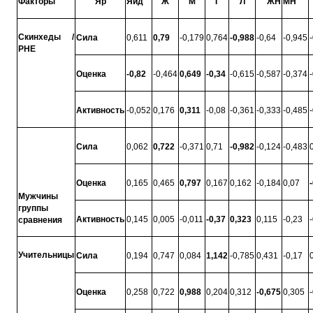
Факторы
Яр
Яид
Ж
М
Г
Л
ЖН
МН
Скинхе­ды /
Сила
0,611
0,79
-0,179
0,764
-0,988
-0,64
-0,945
РНЕ
Оценка
-0,82
-0,464
0,649
-0,34
-0,615
-0,587
-0,374
Активность
-0,052
0,176
0,311
-0,08
-0,361
-0,333
-0,485
Сила
0,062
0,722
-0,371
0,71
-0,982
-0,124
-0,483
Оценка
0,165
0,465
0,797
0,167
0,162
-0,184
0,07
Мужчины
группы
Активность
0,145
0,005
-0,011
-0,37
0,323
0,115
-0,23
сравнения
Учительницы
Сила
0,194
0,747
0,084
1,142
-0,785
0,431
-0,17
Оценка
0,258
0,722
0,988
0,204
0,312
-0,675
0,305