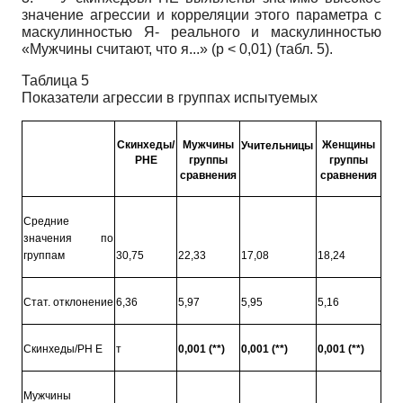
значение агрессии и корреляции этого параметра с
маскулинностью Я- реального и маскулинностью
«Мужчины считают, что я...» (р < 0,01) (табл. 5).
Таблица 5
Показатели агрессии в группах испытуемых
Скинхеды/
Мужчины
Женщины
Учительницы
РНЕ
группы
группы
сравнения
сравнения
Средние
значения по
группам
30,75
22,33
17,08
18,24
Стат. отклонение
6,36
5,97
5,95
5,16
Скинхеды/РН Е
т
0,001 (**)
0,001 (**)
0,001 (**)
Мужчины