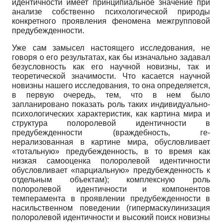
идентичности имеет принципиальное значение при
анализе собственно психологической природы
конкретного проявления феномена меж­групповой
предубежденности.
Уже сам замысел настоящего исследования, не
говоря о его результатах, как бы изначально задавал
безусловность как его научной новизны, так и
теоретической значимости. Что касается научной
новизны нашего исследования, то она определяется,
в первую очередь, тем, что в нем было
запланировано показать роль таких индивидуально-
психологических характеристик, как картина мира и
структура полоролевой идентичности в
предубежденности (враждебность, ге­
нерализованная в картине мира, обусловливает
«тотальную» предубежденность, в то время как
низкая самооценка полоролевой идентичности
обусловливает «парциальную» предубежденность к
отдельным объектам); комплексную роль
полоролевой идентичности и компонентов
темперамента в проявлении предубежденности в
насильственном поведении (гипермаскулинизация
полоро­левой идентичности и высокий поиск новизны