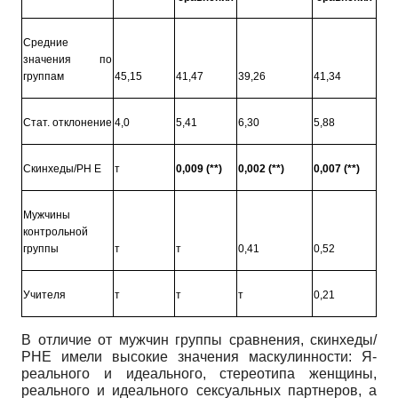
Средние
значения по
группам
45,15
41,47
39,26
41,34
Стат. отклонение
4,0
5,41
6,30
5,88
Скинхеды/РН Е
т
0,009 (**)
0,002 (**)
0,007 (**)
Мужчины
контрольной
группы
т
т
0,41
0,52
Учителя
т
т
т
0,21
В отличие от мужчин группы сравнения, скинхеды/
РНЕ имели высокие значения маскулинности: Я-
реального и идеального, стереотипа женщины,
реального и идеального сексуальных партнеров, а