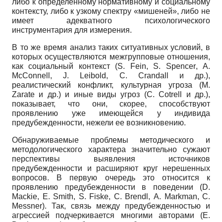
либо к определенному нормативному и социальному
контексту, либо к узкому спектру «мишеней», либо не
имеет адекватного психологического
инструментария для измерения.
В то же время анализ таких ситуативных условий, в
которых осуществляются межгрупповые отношения,
как социальный контекст (
S
.
Fein
,
S
.
Spencer
,
A
.
McConnell
,
J
.
Leibold
,
C
.
Crandall
и др.),
реалистический конфликт, культурная угроза (
M
.
Zarate
и др.) и иные виды угроз (
C
.
Cotrell
и др.),
показывает, что они, скорее, способствуют
проявлению уже имеющейся у индивида
предубежденности, нежели ее возникновению.
Обнаруживаемые проблемы методического и
методологического характера значительно сужают
перспективы выявления источников
предубежденности и расширяют круг нерешенных
вопросов. В первую очередь это относится к
проявлению предубежденности в поведении (
D
.
Mackie
,
E
.
Smith
,
S
.
Fiske
,
C
.
Brendl
,
A
.
Markman
,
C
.
Messner
). Так, связь между предубежденностью и
агрессией подчеркивается многими авторами (
E
.