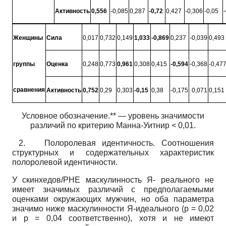
Активность
0,556
-0,085
0,287
-0,72
0,427
-0,306
-0,05
Женщины
Сила
0,017
0,732
0,149
1,033
-0,869
0,237
-0,039
0,493
группы
Оценка
0,248
0,773
0,961
0,308
0,415
-0,594
-0,368
-0,47
сравнения
Активность
0,752
0,29
0,303
-0,15
0,38
-0,175
0,071
0,151
Условное обозначение.** — уровень значимости
различий по критерию Манна-Уитнир < 0,01.
2.
Полоролевая идентичность. Соотношения
структурных и содержательных характеристик
полоролевой идентичности.
У скинхедов/РНЕ маскулинность Я- реального не
имеет значимых различий с предполагаемыми
оценками окружающих мужчин, но оба параметра
значимо ниже маскулинности Я-идеального (р = 0,02
и р = 0,04 соответственно), хотя и не имеют