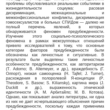
проблемы обусловливался реальными событиями в
жизнедеятельности социума: расовая
дискриминация, межнациональные и
межконфессиональные конфликты, дискриминация
гомосексуалистов и больных СПИДом — далеко не
полный перечень явлений, в которых
обнаруживается феномен предубежденности.
Изучение этого социально-психологического
феномена в рамках межгрупповых отношений
привело исследователей к тому, что основные
категории факторов предубежденности были
обозначены как личностные и ситуативные. В
результате были выделены такие личностные
особенности предубежденности, как авторитаризм
(
T
.
Adorno
;
B
.
Altemeyer
, и др.), враждебность (Г.
Олпорт), низкая самооценка (
H
.
Tajfel
;
J
.
Turner
),
расхождения в полоролевой Я-концепции (
P
.
Theodore
,
S
.
Basow
;
S
.
Kiliansky
), картина мира (
J
.
Duckitt
и др.), выраженность этнической
идентичности (А. М. Арбитайло; М. В. Котова).
Однако, как показывает анализ литературы, ни одна
из них не дает исчерпывающего объяснения причин
предубежденности, поскольку каждая применима