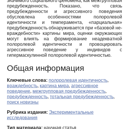
значимого социального феномена, как межгрупповая
предубежденность. Показано, что связь
предубежденности и агрессивного поведения
обусловлена особенностями полоролевой
идентичности и темперамента, «парциальная»
предубежденность обнаруживается при «базовой не-
враждебности» картины мира, оценки окружающих
могут влиять на формирование неадекватной
полоролевой идентичности и провоцировать
агрессивное поведение у индивидов с
гипермаскулинной полоролевой идентичностью.
Общая информация
Ключевые слова:
полоролевая идентичность
,
враждебность
,
картина мира
,
агрессивное
поведение
,
межгрупповая предубежденность
,
предубежденность
,
тотальная предубежденность
,
поиск новизны
Рубрика издания:
Экспериментальные
исследования
Тип материала:
научная статья