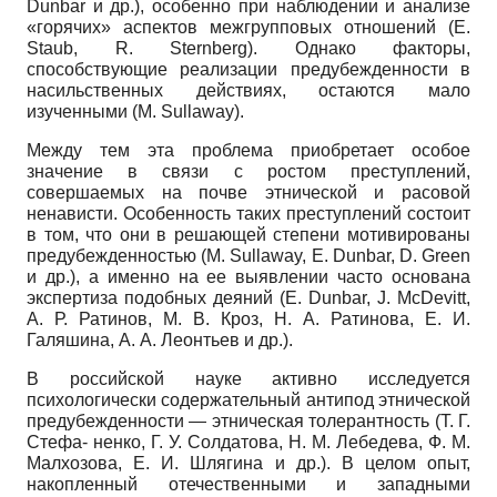
Dunbar
и др.), особенно при наблюдении и анализе
«горячих» аспектов межгрупповых отношений (
E
.
Staub
,
R
.
Sternberg
). Однако факторы,
способствующие реализации предубежденности в
насильственных действиях, остаются мало
изученными (
M
.
Sullaway
).
Между тем эта проблема приобретает особое
значение в связи с ростом преступлений,
совершаемых на почве этнической и расовой
ненависти. Особенность таких преступлений состоит
в том, что они в решающей степени мотивированы
предубежденностью
(M. Sullaway, E. Dunbar, D. Green
и др.), а именно на ее выявлении часто основана
экспертиза подобных деяний
(E. Dunbar, J. McDevitt,
А. Р. Ратинов, М. В. Кроз, Н. А. Ратинова, Е. И.
Галяшина, А. А. Леонтьев и др.).
В российской науке активно исследуется
психологически содержательный антипод этнической
предубежденности — этническая толерантность (Т. Г.
Стефа- ненко, Г. У. Солдатова, Н. М. Лебедева, Ф. М.
Малхозова, Е. И. Шлягина и др.). В целом опыт,
накопленный отечественными и западными