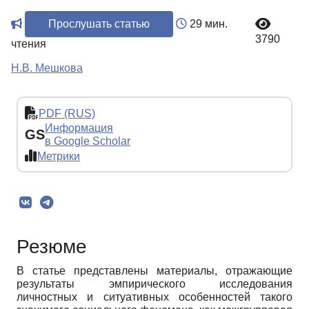
Прослушать статью
29 мин.
3790
чтения
Н.В. Мешкова
PDF (RUS)
Информация
GS
в Google Scholar
Метрики
Резюме
В статье представлены материалы, отражающие
результаты эмпирического исследования
личностных и ситуативных особенностей такого