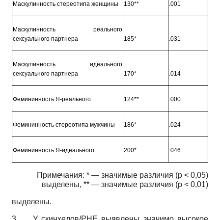
Маскулинность стереотипа женщины
130**
.001
Маскулинность реального
сексуального партнера
185*
.031
Маскулинность идеального
сексуального партнера
170*
.014
Фемининность Я-реального
124**
.000
Фемининность стереотипа мужчины
186*
.024
Фемининность Я-идеального
200*
.046
Примечания: * — значимые различия (р < 0,05)
выделены, ** — значимые различия (р < 0,01)
выделены.
3.
У скинхедов/РНЕ выявлены значимо высокое