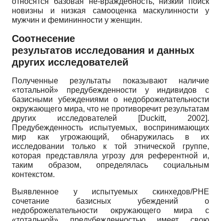
относятся базовая не-враждебность, низкий поиск
новизны и низкая самооценка маскулинности у
мужчин и фемининно­сти у женщин.
Соотнесение
результатов исследования и данных
других исследователей
Полученные результаты показывают наличие
«тотальной» предубежденности у индивидов с
базисными убеждениями о недоброжелательности
окружающего мира, что не противоречит результатам
других исследователей
[
Duckitt, 2002
]
.
Предубежденность испытуемых, воспринимающих
мир как угрожающий, обнаружилась в их
исследовании только к той этнической группе,
которая представляла угрозу для референтной и,
таким образом, определялась социальным
контекстом.
Выявленное у испытуемых скинхе­дов/РНЕ
сочетание базисных убеждений о
недоброжелательности окружающего мира с
«тотальной» предубежденностью имеет свою