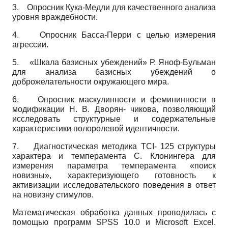
3.
Опросник Кука-Медли для качественного анализа
уровня враждебности.
4.
Опросник Басса-Перри с целью измерения
агрессии.
5.
«Шкала базисных убеждений» Р. Яноф-Бульман
для анализа базисных убеждений о
доброжелательности окружающего мира.
6.
Опросник маскулинности и феми­нинности в
модификации Н. В. Дворян- чикова, позволяющий
исследовать структурные и содержательные
характеристики полоролевой идентичности.
7.
Диагностическая методика
TCI
- 125 структуры
характера и темперамента
C
. Клонингера для
измерения параметра темперамента «поиск
новизны», характеризующего готовность к
активизации исследовательского поведения в ответ
на новизну стимулов.
Математическая обработка данных проводилась с
помощью программ
SPSS
10.0 и
Microsoft
Excel
.