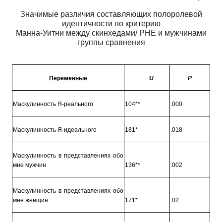
Значимые различия составляющих полоролевой
идентичности по критерию
Манна-Уитни между скинхедами/ РНЕ и мужчинами
группы сравнения
Переменные
U
Р
Маскулинность Я-реального
104**
.000
Маскулинность Я-идеального
181*
.018
Маскулинность в представлениях обо
мне мужчин
136**
.002
Маскулинность в представлениях обо
мне женщин
171*
.02