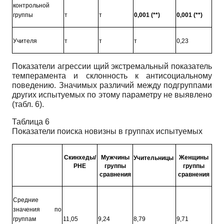
контрольной
группы
т
т
0,001 (**)
0,001 (**)
Учителя
т
т
т
0,23
Показатели агрессии щий экстремальный показатель
темперамента и склонность к антисоциальному
поведению. Значимых различий между подгруппами
других испытуемых по этому параметру не выявлено
(табл. 6).
Таблица 6
Показатели поиска новизны в группах испытуемых
Скинхеды/
Мужчины
Женщины
Учительницы
РНЕ
группы
группы
сравнения
сравнения
Средние
значения по
группам
11,05
9,24
8,79
9,71