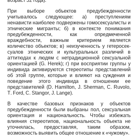
возраст 32 года).
При выборе объектов предубежденности
учитывалось следующее: а) преступлениям
ненависти наиболее подвержены гомосексуалисты и
этнические мигранты; б) в контексте понимания
предубежденности, как опредмеченной
враждебности, важным критерием является
количество объектов; в) неизученность у гетеросек­
суалов этнических и культуральных различий в
аттитюдах к людям с нетрадиционной сексуальной
ориентацией (
G
.
Herek
); г) при восприятии группы у
индивида активируются стереотипы представлений
об этой группе, которые и влияют на суждения и
поведение этого индивида в отношении ее
представителей (
D
.
Hamilton
,
J
.
Sherman
,
C
.
Ruvolo
,
T
.
Ford
,
C
.
Stangor
,
J
.
Lange
).
В качестве базовых признаков у объектов
предубежденности были выбраны пол, сексуальная
ориентация и национальность. Чтобы избежать
влияния стереотипов, национальность объекта не
уточнялась, предоставляя, таким образом,
возможность выявить общее отношение к «чужому».