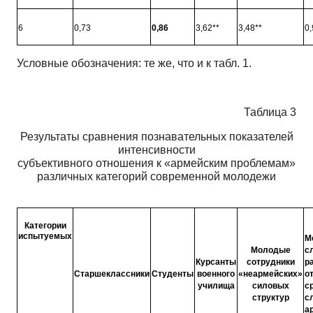
6
0,73
0,86
3,62**
3,48**
0,
Условные обозначения: те же, что и к табл. 1.
Таблица 3
Результаты сравнения познавательных показателей
интенсивности
субъективного отношения к «армейским проблемам»
различных категорий современной молодежи
Категории
испытуемых
М
Молодые
с
Курсанты
сотрудники
р
Старшеклассники
Студенты
военного
«неармейских»
о
училища
силовых
с
структур
с
а