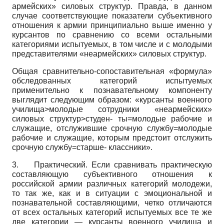
армейских» силовых структур. Правда, в данном
случае соответствующие показатели субъективного
отношения к армии принципиально выше именно у
курсантов по сравнению со всеми остальными
категориями испытуемых, в том числе и с молодыми
представителями «неармейских» силовых структур.
Общая сравнительно-сопоставительная «формула»
обследованных категорий испытуемых
применительно к познавательному компоненту
выглядит следующим образом: «курсанты военного
училища>молодые сотрудники «не­армейских»
силовых структур>студен- ты=молодые рабочие и
служащие, отслужившие срочную службу=молодые
рабочие и служащие, которым предстоит отслужить
срочную службу=старше- классники».
3.
Практический. Если сравнивать практическую
составляющую субъективного отношения к
российской армии различных категорий молодежи,
то так же, как и в ситуации с эмоциональной и
познавательной составляющими, четко отличаются
от всех остальных категорий испытуемых все те же
две категории — курсанты военного училища и