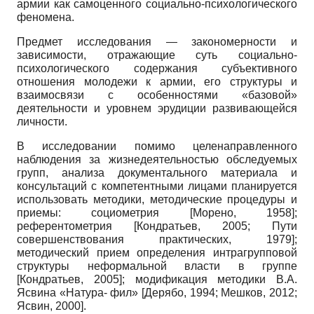
армии как самоценного социально-психологического
феномена.
Предмет исследования — закономерности и
зависимости, отражающие суть социально-
психологического содержания субъективного
отношения молодежи к армии, его структуры и
взаимосвязи с особенностями «базовой»
деятельности и уровнем эрудиции развивающейся
личности.
В исследовании помимо целенаправленного
наблюдения за жизнедеятельностью обследуемых
групп, анализа документального материала и
консультаций с компетентными лицами планируется
использовать методики, методические процедуры и
приемы: социометрия
[
Морено, 1958
]
;
референтометрия
[
Кондратьев, 2005
;
Пути
совершенствования практических, 1979
]
;
методический прием определения интрагрупповой
структуры неформальной власти в группе
[
Кондратьев, 2005
]
; модификация методики В.А.
Ясвина «Натура- фил»
[
Дерябо, 1994
;
Мешков, 2012
;
Ясвин, 2000
]
.