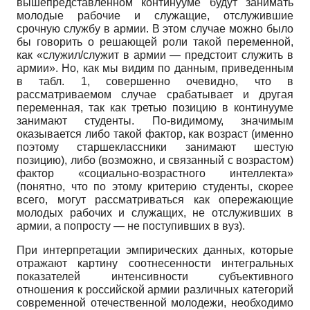
вышепред­ставленном континууме будут занимать
молодые рабочие и служащие, отслужившие
срочную службу в армии. В этом случае можно было
бы говорить о решающей роли такой переменной,
как «служил/служит в армии — предстоит служить в
армии». Но, как мы видим по данным, приведенным
в табл. 1, совершенно очевидно, что в
рассматриваемом случае срабатывает и другая
переменная, так как третью позицию в континууме
занимают студенты. По-видимому, значимым
оказывается либо такой фактор, как возраст (именно
поэтому старшеклассники занимают шестую
позицию), либо (возможно, и связанный с возрастом)
фактор «социально-возрастного интеллекта»
(понятно, что по этому критерию студенты, скорее
всего, могут рассматриваться как опережающие
молодых рабочих и служащих, не отслуживших в
армии, а попросту — не поступивших в вуз).
При интерпретации эмпирических данных, которые
отражают картину соотнесенности интегральных
показателей интенсивности субъективного
отношения к российской армии различных категорий
современной отечественной молодежи, необходимо