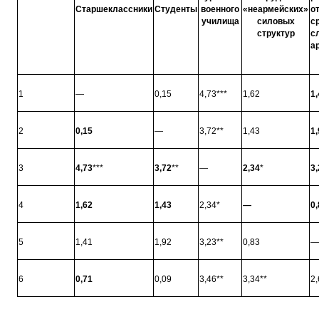
Старшеклассники
Студенты
военного
«неармейских»
о
училища
силовых
с
структур
с
а
1
—
0,15
4,73***
1,62
1,
2
0,15
—
3,72**
1,43
1,
3
4,73
***
3,72
**
—
2,34
*
3,
4
1,62
1,43
2,34*
—
0,
5
1,41
1,92
3,23**
0,83
—
6
0,71
0,09
3,46**
3,34**
2,