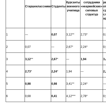
Курсанты
сотрудники
р
Старшеклассники
Студенты
военного
«неармейских»
о
училища
силовых
с
структур
с
а
1
—
0,07
3,12**
2,73*
0,
2
0,07
—
2,67*
2,24*
0,
3
3,12
**
2,67
*
—
1,94
3,
4
2,73
*
2,24
*
1,94
—
2,
5
0,98
0,98
3,41**
2,24*
—
6
0,68
0,41
4,12***
2,78*
0,