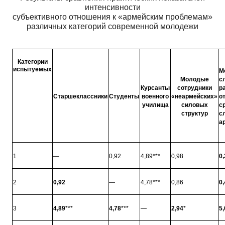
интенсивности
субъективного отношения к «армейским проблемам»
различных категорий современной молодежи
Категории
испытуемых
М
Молодые
с
Курсанты
сотрудники
р
Старшеклассники
Студенты
военного
«неармейских»
о
училища
силовых
с
структур
с
а
1
—
0,92
4,89***
0,98
0,
2
0,92
—
4,78***
0,86
0,
3
4,89
***
4,78
***
—
2,94
*
5,