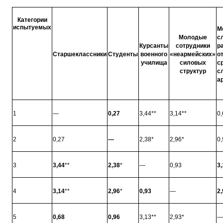
Категории
испытуемых
М
Молодые
с
Курсанты
сотрудники
р
Старшеклассники
Студенты
военного
«неармейских»
о
училища
силовых
с
структур
с
а
1
—
0,27
3,44**
3,14**
0,
2
0,27
—
2,38*
2,96*
0,
3
3,44
**
2,38
*
—
0,93
3,
4
3,14
**
2,96
*
0,93
—
2,
5
0,68
0,96
3,13**
2,93*
—