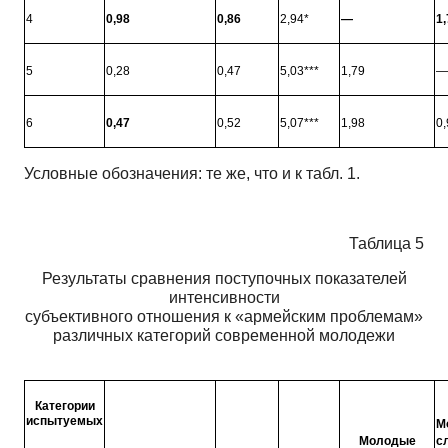
4
0,98
0,86
2,94*
—
1,
5
0,28
0,47
5,03***
1,79
—
6
0,47
0,52
5,07***
1,98
0,
Условные обозначения: те же, что и к табл. 1.
Таблица 5
Результаты сравнения поступочных показателей
интенсивности
субъективного отношения к «армейским проблемам»
различных категорий современной молодежи
Категории
испытуемых
М
Молодые
с