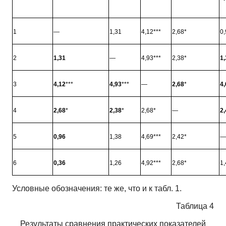
1
—
1,31
4,12***
2,68*
0,
2
1,31
—
4,93***
2,38*
1,
3
4,12
***
4,93
***
—
2,68
*
4,
4
2,68
*
2,38
*
2,68*
—
2,
5
0,96
1,38
4,69***
2,42*
—
6
0,36
1,26
4,92***
2,68*
1,
Условные обозначения: те же, что и к табл. 1.
Таблица 4
Результаты сравнения практических показателей