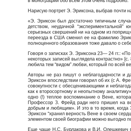
в монографии обо всем этом очень подробно.
Нарисую портрет Э. Эриксона, выбрав почти н
«Э. Эриксон был достаточно типичным случае
детством, неудачной “экспериментальной” 
серьезных свершений ни на одном из поприщ» 
переезда в США сменил ее на фамилию Эриксон
полноценного образования тоже давало о себе з
Говоря о записках Э. Эриксона 23— 24 гг.: «П
некоторых записей выглядела контрастно» [с.
любила тем “видом” любви, который по всей в
Авторы не раз пишут о неблагодарности и д
Эриксон впоследствии говорил об их (с А. Фре
совокупности с обесценивающими и неблагода
как к второсортному и неопытному аналитику»
одно (!) теплое воспоминание о Вене, котор
Профессор З. Фрейд ради него пришел на во
добрым и любящим». И это в то время, когда Э
Эриксон “хранил верность Вене в своем сердц
элементом своей биографии можно выгодно пол
Еще чаще Н.С. Бурлакова и В.И. Олешкевич пи