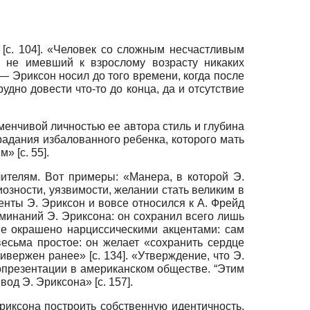
 [с. 104]. «Человек со сложным несчастливым
и не имевший к взрослому возрасту никаких
— Эриксон носил до того времени, когда после
дно довести что-то до конца, да и отсутствие
еменчивой личностью ее автора стиль и глубина
радания избалованного ребенка, которого мать
 [с. 55].
ителям. Вот примеры: «Манера, в которой Э.
иозности, уязвимости, желании стать великим в
нты Э. Эриксон и вовсе относился к А. Фрейд
оминаний Э. Эриксона: он сохранил всего лишь
ние окрашено нарциссическими акцентами: сам
есьма простое: он желает «сохранить сердце
ивержен ранее» [с. 134]. «Утверждение, что Э.
мопрезентации в американском обществе. “Этим
д Э. Эриксона» [с. 157].
рик­сона построить собственную идентичность,