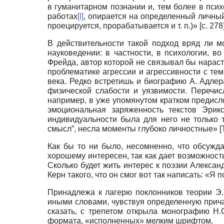
в гуманитарном познании и, тем более в психо
работах
[I]
, опирается на определенный личный
проецируется, прорабатывается и т. п.)» [с. 278]
В действительности такой подход вряд ли м
науковедении: в частности, в психологии, в
Фрейда, автор которой не связывал бы нараст
проблематике агрессии и агрессивности с тем
века. Редко встретишь и биографию А. Адлер
физической слабости и уязвимости. Перечи
например, в уже упомянутом кратком предисло
эмоциональная заряженность текстов Эрикс
индивидуальности была для него не только т
смысл”, несла моменты глубоко личностные»
[
Как бы то ни было, несомненно, что обсужда
хорошему интересен, так как дает возможность
Сколько будет жить интерес к поэзии Александ
Керн такого, что он смог вот так написать: «Я
Принадлежа к лагерю поклонников теории Э. 
иными словами, чувствуя определенную причаст
сказать, с трепетом открыла монографию Н
формата, «исполненных» мелким шрифтом.