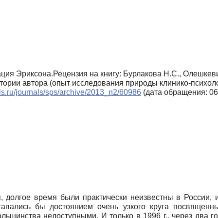
ация Эриксона.Рецензия на книгу: Бурлакова Н.С., Олешкев
стории автора (опыт исследования природы клинико-психоло
als.ru/journals/sps/archive/2013_n2/60986
(дата обращения: 06
, долгое время были практически неизвестны в России, 
ставались бы достоянием очень узкого круга посвященн
ьшинства недоступными. И только в 1996 г., через два го