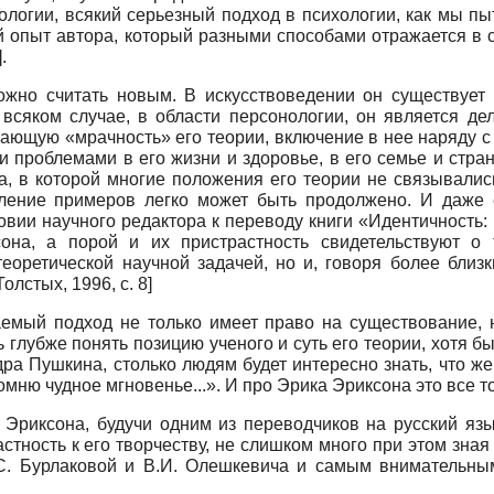
логии, всякий серьезный подход в психологии, как мы пыт
 опыт автора, который разными способами отражается в с
.
ожно считать новым. В искусствоведении он существует
о всяком случае, в области персонологии, он является 
ающую «мрачность» его теории, включение в нее наряду с 
и проблемами в его жизни и здоровье, в его семье и стр
а, в которой многие положения его теории не связывалис
сление примеров легко может быть продолжено. И даже е
вии научного редактора к переводу книги «Идентичность: 
о­на, а порой и их пристрастность свидетельствуют о
еоретической научной задачей, но и, говоря более близ
Толстых, 1996
, с. 8]
емый подход не только имеет право на существование, н
 глубже понять позицию ученого и суть его теории, хотя бы
ра Пушкина, столько людям будет интересно знать, что же
 помню чудное мгновенье...». И про Эрика Эриксона это все 
Эриксона, будучи одним из переводчиков на русский язык
ность к его творчеству, не слишком много при этом зная 
.С. Бурлаковой и В.И. Олешкевича и самым внимательны