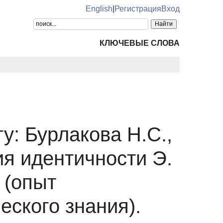
English
|
Регистрация
Вход
КЛЮЧЕВЫЕ СЛОВА
у: Бурлакова Н.С.,
я идентичности Э.
 (опыт
ского знания).