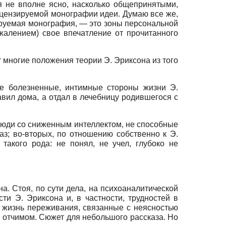
я не вполне ясно, насколько общепринятыми,
ецензируемой монографии идеи. Думаю все же,
зируемая монография, — это зоны персональной
жалением) свое впечатление от прочитанного
многие положения теории Э. Эрик­сона из того
ые болезненные, интимные стороны жизни Э.
авил дома, а отдал в лечебницу родившегося с
люди со сниженным интеллектом, не способные
аз; во-вторых, по отношению собственно к Э.
такого рода: не понял, не учел, глубоко не
а. Стоя, по сути дела, на психоаналитической
ти Э. Эриксона и, в частности, трудностей в
 жизнь переживания, связанные с неясностью
 и отчимом. Сюжет для небольшого рассказа. Но