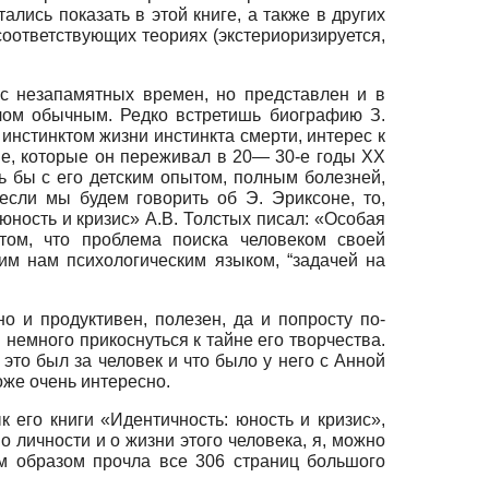
ались показать в этой книге, а также в других
оответствующих теориях (экстериоризируется,
 с незапамятных времен, но представлен и в
делом обычным. Редко встретишь биографию З.
инстинктом жизни инстинкта смерти, интерес к
ане, которые он переживал в 20— 30-е годы ХХ
ь бы с его детским опытом, полным болезней,
сли мы будем говорить об Э. Эриксоне, то,
юность и кризис» А.В. Толстых писал: «Особая
 том, что проблема поиска человеком своей
ким нам психологическим языком, “задачей на
о и продуктивен, полезен, да и попросту по-
 немного прикоснуться к тайне его творчества.
 это был за человек и что было у него с Анной
тоже очень интересно.
 его книги «Идентичность: юность и кризис»,
о личности и о жизни этого человека, я, можно
м образом прочла все 306 страниц большого