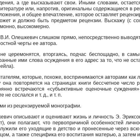
ждения, а где высказывают свои. Иными словами, остаетс
итературе или, напротив, оригинальны содержащиеся в р
зложения, и общее впечатление, которое оставляет рецен
может и должно быть предметом рецензии. Выскажу (с со
монно, высокомерно.
В.И. Олешкевич слишком прямо, непосредственно выводят 
остной черты ее автора.
е церемонятся, вторгаясь, подчас беспощадно, в сам
анные ими слова осуждения в его адрес за то, что не ост
ейла).
тателям, которые, похоже, воспринимаются авторами как 
 она повторяется на страницах книги бессчетное число р
тоянно встречаются «субъективные оценочные суждения» 
е сослался и т. д., и т. п.
ми из рецензируемой монографии.
шкевич описывают и оценивают жизнь и личность Э. Эриксон
т), они полагают, что первопричиной особенностей личнос
служили его уходящие в детство и пронесенные через всю
тцом, а также специфика его воспитания матерью, а затем