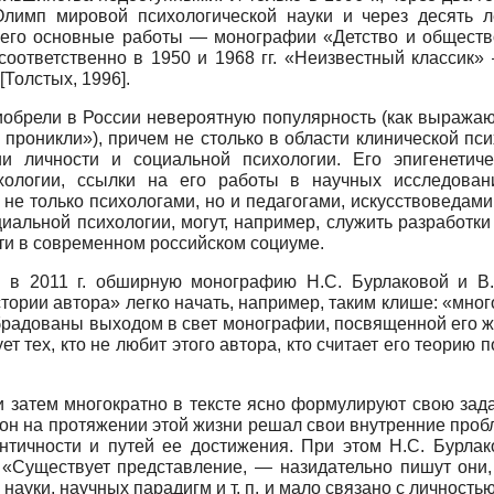
Олимп мировой психологической науки и через десять 
е его основные работы — монографии «Детство и общест
ответственно в 1950 и 1968 гг. «Неизвестный классик» 
[
Толстых, 1996
]
.
риобрели в России невероятную популярность (как выражаю
роникли»), причем не столько в области клинической пси
гии личности и социальной психологии. Его эпигенети
хологии, ссылки на его работы в научных исследова
 не только психологами, но и педагогами, искусствоведа
альной психологии, могут, например, служить разработки 
и в современном российском социуме.
 в 2011 г. обширную монографию Н.С. Бурлаковой и В.
стории автора» легко начать, например, таким клише: «мно
радованы выходом в свет монографии, посвященной его жиз
т тех, кто не любит этого автора, кто считает его теорию
 затем многократно в тексте ясно формулируют свою задач
 он на протяжении этой жизни решал свои внутренние про
нтичности и путей ее достижения. При этом Н.С. Бурла
. «Существует представление, — назидательно пишут они,
уки, научных парадигм и т. п. и мало связано с личность