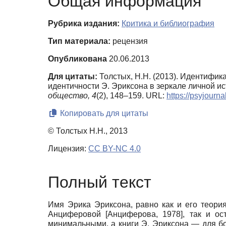
Общая информация
Рубрика издания:
Критика и библиография
Тип материала:
рецензия
Опубликована
20.06.2013
Для цитаты:
Толстых, Н.Н. (2013). Идентифик
идентичности Э. Эриксона в зеркале личной и
общество,
4
(2), 148–159. URL:
https://psyjourn
Копировать для цитаты
© Толстых Н.Н., 2013
Лицензия:
CC BY-NC 4.0
Полный текст
Имя Эрика Эриксона, равно как и его теория
Анциферо­вой
[
Анциферова, 1978
]
, так и о
минимальными, а книги Э. Эриксона — для бол