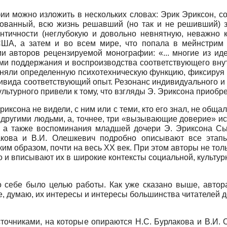
ии можно изложить в нескольких словах: Эрик Эриксон, со
азованный, всю жизнь решавший (но так и не решивший) з
тичности (неглубокую и довольно невнятную, неважно к
США, а затем и во всем мире, что попала в мейнстрим 
и авторов рецензируемой монографии: «... многие из ид
ами поддержания и воспроизводства соответствующего вну
лняли определенную психотехническую функцию, фиксируя 
дивида соответствующий опыт. Резонанс индивидуального и
ьтурного привели к тому, что взгляды Э. Эриксо­на приобре
риксона не видели, с ним или с теми, кто его знал, не общ
другими людьми, а, точнее, три «вызывающие доверие» ис
, а также воспоминания младшей дочери Э. Эриксона С
лакова и В.И. Олешкевич подробно описывают все этап
ким образом, почти на весь ХХ век. При этом авторы не т
но и вписывают их в широкие контексты социальной, культу
о себе было целью работы. Как уже сказано выше, автор
, думаю, их интересы и интересы большинства читателей д
источниками, на которые опираются Н.С. Бурлакова и В.И.