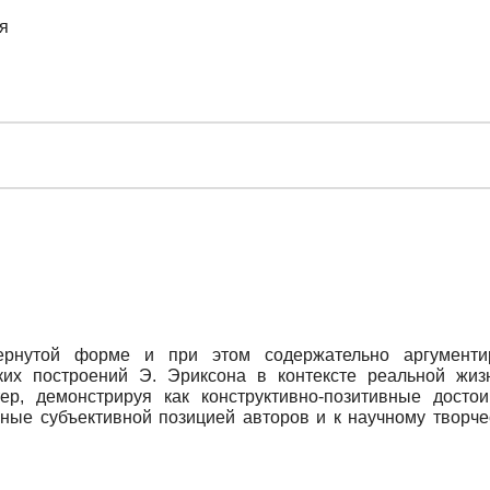
я
ернутой форме и при этом содержательно аргументир
ких построений Э. Эриксона в контексте реальной жиз
ер, демонстрируя как конструктивно-позитивные досто
ные субъективной позицией авторов и к научному творчес