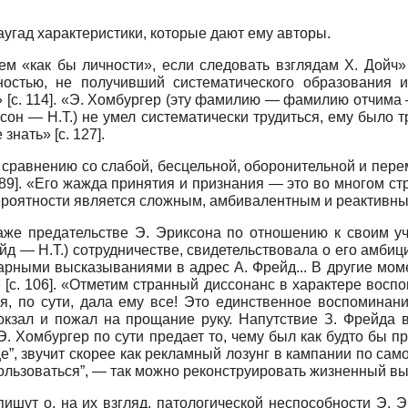
аугад характеристики, которые дают ему авторы.
м «как бы личности», если следовать взглядам Х. Дойч»
юностью, не получивший систематического образования 
[с. 114]. «Э. Хомбургер (эту фамилию — фамилию отчима 
 — Н.Т.) не умел систематически трудиться, ему было тру
нать» [с. 127].
о сравнению со слабой, бесцельной, оборонительной и пер
 89]. «Его жажда принятия и признания — это во многом ст
ероятности является сложным, амбивалентным и реактивным»
аже предательстве Э. Эриксона по отношению к своим уч
йд — Н.Т.) сотрудничестве, свидетельствовала о его амбиц
рными высказываниями в адрес А. Фрейд... В другие моме
 [с. 106]. «Отметим странный диссонанс в характере восп
ая, по сути, дала ему все! Это единственное воспомина
кзал и пожал на прощание руку. Напутствие З. Фрейда в
. Хомбургер по сути предает то, чему был как будто бы пр
е”, звучит скорее как рекламный лозунг в кампании по са
ьзоваться”, — так можно реконструировать жизненный выво
шут о, на их взгляд, патологической неспособности Э. Э