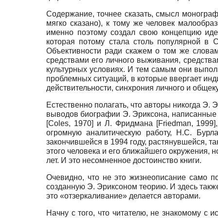
Содержание, точнее сказать, смысл монограф
мягко сказано), к тому же человек малообр
именно поэтому создал свою концепцию иден
которая потому стала столь популярной в 
Объективности ради скажем о том же словам
средствами его личного выживания, средств
культурных условиях. И тем самым они выпо
проблемных ситуаций, в которые ввергает ин
действительности, синхрония личного и общекул
Естественно полагать, что авторы никогда Э. Э
выводов биографии Э. Эриксона, написанные 
[
Coles, 1970
]
и Л. Фридмана
[
Friedman, 1999
]
огромную аналитическую работу, Н.С. Бур
закончившейся в 1994 году, растянувшейся, та
этого человека и его ближайшего окружения, 
лет. И это несомненное достоинство книги.
Очевидно, что не это жизнеописание само п
созданную Э. Эриксоном теорию. И здесь также
это «отзеркаливание» делается авторами.
Начну с того, что читателю, не знакомому с 