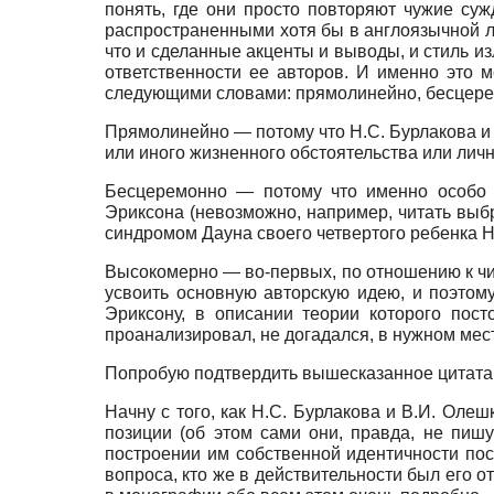
понять, где они просто повторяют чужие су
распространенными хотя бы в англоязычной л
что и сделанные акценты и выводы, и стиль и
ответственности ее авторов. И именно это 
следующими словами: прямолинейно, бесцере
Прямолинейно — потому что Н.С. Бурлакова и 
или иного жизненного обстоятельства или личн
Бесцеремонно — потому что именно особо н
Эриксона (невозможно, например, читать выбр
синдромом Дауна своего четвертого ребенка Н
Высокомерно — во-первых, по отношению к чи
усвоить основную авторскую идею, и поэтому
Эриксо­ну, в описании теории которого пос
проанализировал, не догадался, в нужном месте н
Попробую подтвердить вышесказанное цитата
Начну с того, как Н.С. Бурлакова и В.И. Оле
позиции (об этом сами они, правда, не пишу
построении им собственной идентичности по
вопроса, кто же в действительности был его о