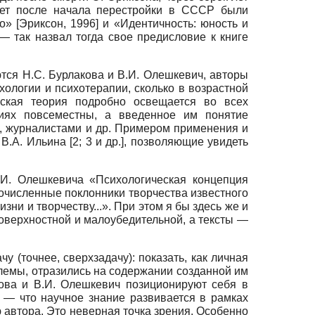
лет после начала перестройки в СССР были
во»
[
Эриксон, 1996
]
и «Идентичность: юность и
— так назвал тогда свое предисловие к книге
тся Н.С. Бурлакова и В.И. Олешкевич, авторы
хологии и психотерапии, сколько в возрастной
ческая теория подробно освещается во всех
ниях повсеместны, а введенное им понятие
ми, журналистами и др. Примером применения и
В.А. Ильина [2; 3 и др.], позволяющие увидеть
И. Олешкевича «Психологическая концепция
гочисленные поклонники творчества известного
ни и творчеству...». При этом я бы здесь же и
 поверхностной и малоубедительной, а тексты —
у (точнее, сверхзадачу): показать, как личная
блемы, отразились на содержании созданной им
кова и В.И. Олешкевич позиционируют себя в
 — что научное знание развивается в рамках
ю автора. Это неверная точка зрения. Особенно