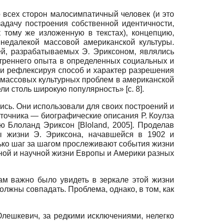
 всех сторон малосимпатичный человек (и это
адачу построения собственной идентичности,
 тому же изложенную в текстах), концепцию,
недалекой массовой американской культуры.
ей, разрабатываемых Э. Эриксоном, являлись
треннего опыта в определенных социальных и
и рефлексируя способ и характер разрешения
 массовых культурных проблем в американской
ли столь широкую популярность» [с. 8].
ались. Они использовали для своих построений и
точника — биографические описания Р. Коулза
ью Блоланд Эриксон
[
Bloland, 2005
]
. Проделав
ы жизни Э. Эриксона, начавшейся в 1902 и
олько шаг за шагом прослеживают события жизни
рной и научной жизни Европы и Америки разных
ам важно было увидеть в зеркале этой жизни
олжны совпадать. Проблема, однако, в том, как
 Олешкевич, за редкими исключениями, нелегко