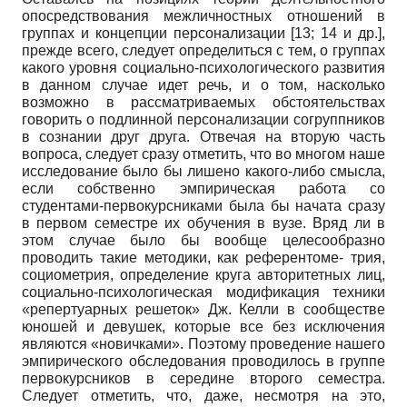
опосредствования межличностных отношений в
группах и концепции персонали­зации [13; 14 и др.],
прежде всего, следует определиться с тем, о группах
какого уровня социально-психологического развития
в данном случае идет речь, и о том, насколько
возможно в рассматриваемых обстоятельствах
говорить о подлинной персонализации согруппников
в сознании друг друга. Отвечая на вторую часть
вопроса, следует сразу отметить, что во многом наше
исследование было бы лишено какого-либо смысла,
если собственно эмпирическая работа со
студентами-первокурсниками была бы начата сразу
в первом семестре их обучения в вузе. Вряд ли в
этом случае было бы вообще целесообразно
проводить такие методики, как референтоме- трия,
социометрия, определение круга авторитетных лиц,
социально-психологическая модификация техники
«репертуарных решеток» Дж. Келли в сообществе
юношей и девушек, которые все без исключения
являются «новичками». Поэтому проведение нашего
эмпирического обследования проводилось в группе
первокурсников в середине второго семестра.
Следует отметить, что, даже, несмотря на это,