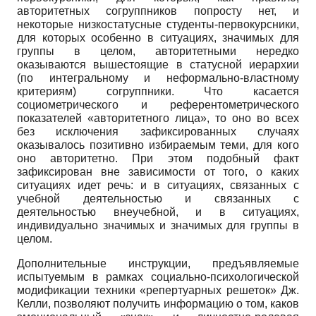
авторитетных согруппни­ков попросту нет, и
некоторые низко­статусные студенты-первокурсники,
для которых особенно в ситуациях, значимых для
группы в целом, авторитетными нередко
оказываются вышестоящие в статусной иерархии
(по интегральному и неформально-властному
критериям) согруппники. Что касается
социометрического и референто­метрического
показателей «авторитетного лица», то оно во всех
без исключения зафиксированных случаях
оказывалось позитивно избираемым теми, для кого
оно авторитетно. При этом подобный факт
зафиксирован вне зависимости от того, о каких
ситуациях идет речь: и в ситуациях, связанных с
учебной деятельностью и связанных с
деятельностью внеучебной, и в ситуациях,
индивидуально значимых и значимых для группы в
целом.
Дополнительные инструкции, предъявляемые
испытуемым в рамках социально-психологической
модификации техники «репертуарных решеток» Дж.
Келли, позволяют получить информацию о том, каков