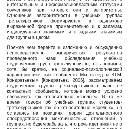
интегральным и неформально­властным статусами
соучеников, для которых они и авторитетны.
Отношения авторитетности в учебных группах
третьекурсников формируются в одинаково
выраженной форме применительно и к задачам,
индивидуально значимым, и к задачам, значимым
для группы в целом.
Прежде чем перейти к изложению и обсуждению
непосредственно эмпирических результатов
проведенного нами обследования учебных
студенческих групп третьекурсников, остановимся,
хотя бы кратко, на социально-психологической
характеристике этих сообществ. Мы, вслед за Ю.М.
Кондратье­вым
[
Кондратьев, 2006
]
, рассматриваем
студенческие группы третьекурсников в качестве
контактных сообществ, которые можно условно
обозначить как относительно «зрелые». В то же
время, говоря об учебных группах студентов-
третьекурсников как об относительно «зрелых», но
оставаясь на позициях теории деятельностного
опосредствования межличностных отношений в
группах, не будем забывать, что речь идет никак не о