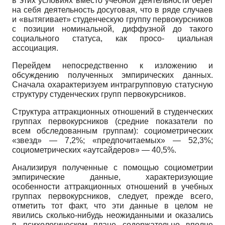
в этих условиях вместо учебной деятельности берет
на себя деятельность досуговая, что в ряде случаев
и «вытягивает» студенческую группу первокурсников
с позиции номинальной, диффузной до такого
социального статуса, как просо- циальная
ассоциация.
Перейдем непосредственно к изложению и
обсуждению полученных эмпирических данных.
Сначала охарактеризуем интрагрупповую статусную
структуру студенческих групп первокурсников.
Структура аттракционных отношений в студенческих
группах первокурсников (средние показатели по
всем обследованным группам): социометричес­ких
«звезд» — 7,2%; «предпочитаемых» — 52,3%;
социометрических «аутсайдеров» — 40,5%.
Анализируя полученные с помощью социометрии
эмпирические данные, характеризующие
особенности аттракционных отношений в учебных
группах первокурсников, следует, прежде всего,
отметить тот факт, что эти данные в целом не
явились сколько-нибудь неожиданными и оказались
в психологическом плане содержательно вполне