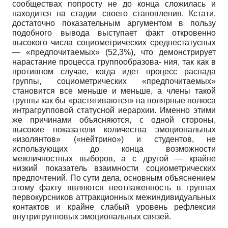
сообществах попросту не до конца сложилась и
находится на стадии своего становления. Кстати,
достаточно показательным аргументом в пользу
подобного вывода выступает факт откровенно
высокого числа социометри­ческих среднестатусных
— «предпочитаемых» (52,3%), что демонстрирует
нарастание процесса группообразова- ния, так как в
противном случае, когда идет процесс распада
группы, социоме­трических «предпочитаемых»
становится все меньше и меньше, а члены такой
группы как бы «растягиваются» на полярные полюса
интрагрупповой статусной иерархии. Именно этими
же причинами объясняются, с одной стороны,
высокие показатели количества эмоциональных
«изолянтов» («нейтрино») и студентов, не
использующих до конца возможности
межличностных выборов, а с другой — крайне
низкий показатель взаимности социометриче­ских
предпочтений. По сути дела, основным объяснением
этому факту являются неотлаженность в группах
первокурсников аттракционных межинди­видуальных
контактов и крайне слабый уровень рефлексии
внутригрупповых эмоциональных связей.