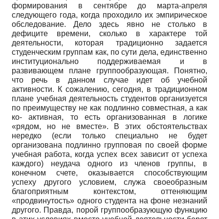
формирования в сентябре до марта-апреля
следующего года, когда проходило их эмпирическое
обследование. Дело здесь явно не столько в
дефиците времени, сколько в характере той
деятельности, которая традиционно задается
студенческим группам как, по сути дела, единственно
институционально поддерживаемая и в
развивающем плане группо­образующая. Понятно,
что речь в данном случае идет об учебной
активности. К сожалению, сегодня, в традиционном
плане учебная деятельность студентов организуется
по преимуществу не как подлинно совместная, а как
ко- активная, то есть организованная в логике
«рядом, но не вместе». В этих обстоятельствах
нередко (если только специально не будет
организована подлинно групповая по своей форме
учебная работа, когда успех всех зависит от успеха
каждого) неудача одного из членов группы, в
конечном счете, оказывается способствующим
успеху другого условием, служа своеобразным
благоприятным контекстом, оттеняющим
«продвинутость» одного студента на фоне незнаний
другого. Правда, порой группообразующую функцию