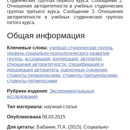
студенческих группах первого курса. Сообщение 2.
Отношения авторитетности в учебных студенческих
группах третьего курса. Сообщение 3. Отношения
авторитетности в учебных студенческих группах
пятого курса.
Общая информация
Ключевые слова:
учебная студенческая группа
,
уровень социально-психологического развития
группы
,
ассоциация
,
кооперация
,
авторитет
,
отношения авторитетности
,
спецификация и
иррадиация авторитета
,
оценочные суждения
,
студенты-первокурсники
,
студенты-третьекурсники
,
студенты-пятикурсники
Рубрика издания:
Экспериментальные
исследования
Тип материала:
научная статья
Опубликована
08.03.2015
Для цитаты:
Бабанин, П.А. (2015). Социально-