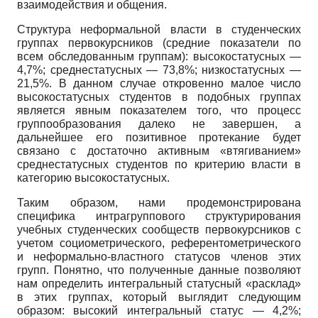
взаимодействия и общения.
Структура неформальной власти в студенческих
группах первокурсников (средние показатели по
всем обследованным группам): высокостатусных —
4,7%; среднестатусных — 73,8%; низко­статусных —
21,5%. В данном случае откровенно малое число
высокостатусных студентов в подобных группах
является явным показателем того, что процесс
группообразования далеко не завершен, а
дальнейшее его позитивное протекание будет
связано с достаточно активным «втягиванием»
среднестатусных студентов по критерию власти в
категорию вы­сокостатусных.
Таким образом, нами продемонстрирована
специфика интрагруппового структурирования
учебных студенческих сообществ первокурсников с
учетом социометрического, референтомет­рического
и неформально-властного статусов членов этих
групп. Понятно, что полученные данные позволяют
нам определить интегральный статусный «расклад»
в этих группах, который выглядит следующим
образом: высокий интегральный статус — 4,2%;