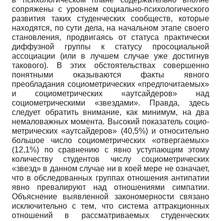
сопряжены с уровнем социально-психологического
развития таких студенческих сообществ, которые
находятся, по сути дела, на начальном этапе своего
становления, продвигаясь от статуса практически
диффузной группы к статусу просоциальной
ассоциации (или в лучшем случае уже достигнув
такового). В этих обстоятельствах совершенно
понятными оказываются факты явного
преобладания со­циометрических «предпочитаемых»
и социометрических «аутсайдеров» над
социометрическими «звездами». Правда, здесь
следует обратить внимание, как минимум, на два
немаловажных момента. Высокий показатель социо­
метрических «аутсайдеров» (40,5%) и относительно
большое число социоме­трических «отвергаемых»
(12,1%) по сравнению с явно уступающим этому
количеству студентов числу социомет­рических
«звезд» в данном случае ни в коей мере не означает,
что в обследованных группах отношения антипатии
явно превалируют над отношениями симпатии.
Объяснение выявленной закономерности связано
исключительно с тем, что система аттракционных
отношений в рассматриваемых студенческих