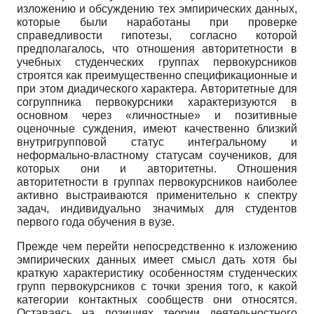
изложению и обсуждению тех эмпирических данных,
которые были наработаны при проверке
справедливости гипотезы, согласно которой
предполагалось, что отношения авторитетности в
учебных студенческих группах первокурсников
строятся как преимущественно спецификационные и
при этом диадического характера. Авторитетные для
согруппника первокурсники характеризуются в
основном через «личностные» и позитивные
оценочные суждения, имеют качественно близкий
внутригрупповой статус интегральному и
неформально-властному статусам соучеников, для
которых они и авторитетны. Отношения
авторитетности в группах первокурсников наиболее
активно выстраиваются применительно к спектру
задач, индивидуально значимых для студентов
первого года обучения в вузе.
Прежде чем перейти непосредственно к изложению
эмпирических данных имеет смысл дать хотя бы
краткую характеристику особенностям студенческих
групп первокурсников с точки зрения того, к какой
категории контактных сообществ они относятся.
Оставаясь на позициях теории деятельностного