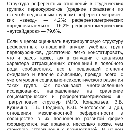
Структура референтных отношений в студенческих
группах первокурсников (средние показатели по
всем обследованным группам): референтометричес­
ких «звезд» — 4,2%; референтометричес­ких
«предпочитаемых» — 16,2%; рефе­рентометрических
«аутсайдеров» — 79,6%.
Если в целом оценивать внутригрупповую структуру
референтных отношений внутри учебных групп
первокурсников, достаточно легко констатировать,
что и здесь также, как в ситуации с анализом
характера аттракционных отношений в подобного
рода сообществах, все в решающей степени
ожидаемо и вполне объяснимо, прежде всего, с
учетом уровня социально-психологического развития
таких групп. Как показывают многочисленные
исследования, направленные на сравнение
социомет­рических и референтометрических ин-
трагрупповых структур (М.Ю. Кондра­тьев, З.В.
Кузьмина, Е.В. Щедрина, Ю.В. Янотовская и др.),
отношения межличностной референтности в
сообществе в их полноценно развитой форме
формируются, как правило, несколько позже, чем
структура аттракционных взаимосвязей. В нашем