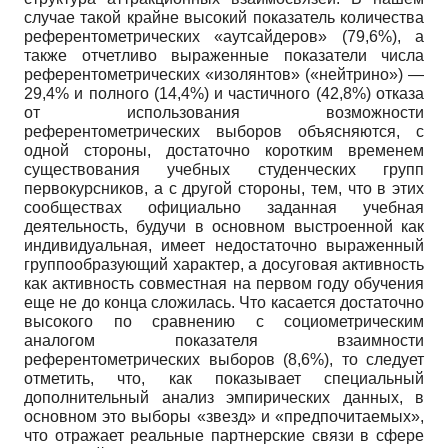
случае такой крайне высокий показатель количества
референтометрических «аутсайдеров» (79,6%), а
также отчетливо выраженные показатели числа
референтометричес­ких «изолянтов» («нейтрино») —
29,4% и полного (14,4%) и частичного (42,8%) отказа
от использования возможности
референтометрических выборов объясняются, с
одной стороны, достаточно коротким временем
существования учебных студенческих групп
первокурсников, а с другой стороны, тем, что в этих
сообществах официально заданная учебная
деятельность, будучи в основном выстроенной как
индивидуальная, имеет недостаточно выраженный
группообразующий характер, а досуго­вая активность
как активность совместная на первом году обучения
еще не до конца сложилась. Что касается достаточно
высокого по сравнению с социо­метрическим
аналогом показателя взаимности
референтометрических выборов (8,6%), то следует
отметить, что, как показывает специальный
дополнительный анализ эмпирических данных, в
основном это выборы «звезд» и «предпочитаемых»,
что отражает реальные партнерские связи в сфере