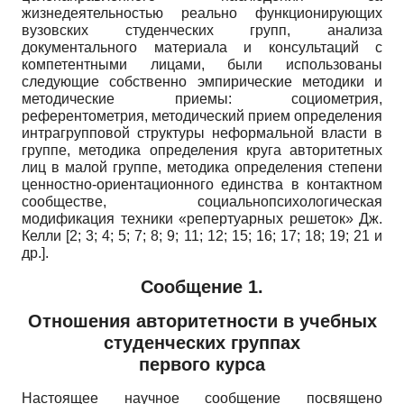
жизнедеятельностью реально функционирующих
вузовских студенческих групп, анализа
документального материала и консультаций с
компетентными лицами, были использованы
следующие собственно эмпирические методики и
методические приемы: социометрия,
референтометрия, методический прием определения
ин­трагрупповой структуры неформальной власти в
группе, методика определения круга авторитетных
лиц в малой группе, методика определения степени
цен­ностно-ориентационного единства в контактном
сообществе, социально­психологическая
модификация техники «репертуарных решеток» Дж.
Келли [2; 3; 4; 5; 7; 8; 9; 11; 12; 15; 16; 17; 18; 19; 21 и
др.].
Сообщение 1.
Отношения авторитетности в учебных
студенческих группах
первого курса
Настоящее научное сообщение посвящено