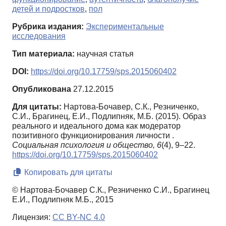
детей и подростков
,
пол
Рубрика издания:
Экспериментальные
исследования
Тип материала:
научная статья
DOI:
https://doi.org/10.17759/sps.2015060402
Опубликована
27.12.2015
Для цитаты:
Нартова-Бочавер, С.К., Резниченко,
С.И., Брагинец, Е.И., Подлипняк, М.Б. (2015). Образ
реального и идеального дома как модератор
позитивного функционирования личности .
Социальная психология и общество,
6
(4), 9–22.
https://doi.org/10.17759/sps.2015060402
Копировать для цитаты
© Нартова-Бочавер С.К., Резниченко С.И., Брагинец
Е.И., Подлипняк М.Б., 2015
Лицензия:
CC BY-NC 4.0