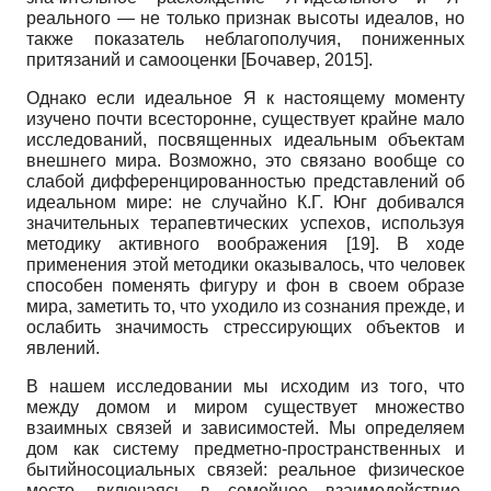
реального — не только признак высоты идеалов, но
также показатель неблагополучия, пониженных
притязаний и самооценки
[
Бочавер, 2015
]
.
Однако если идеальное Я к настоящему моменту
изучено почти всесторонне, существует крайне мало
исследований, посвященных идеальным объектам
внешнего мира. Возможно, это связано вообще со
слабой дифференцирован­ностью представлений об
идеальном мире: не случайно К.Г. Юнг добивался
значительных терапевтических успехов, используя
методику активного воображения
[19]
. В ходе
применения этой методики оказывалось, что человек
способен поменять фигуру и фон в своем образе
мира, заметить то, что уходило из сознания прежде, и
ослабить значимость стрессирующих объектов и
явлений.
В нашем исследовании мы исходим из того, что
между домом и миром существует множество
взаимных связей и зависимостей. Мы определяем
дом как систему предметно-пространственных и
бытийно­социальных связей: реальное физическое
место, включаясь в семейное взаимодействие,