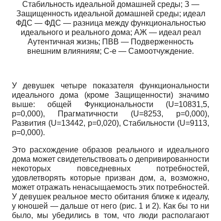
Стабильность идеальной домашней среды; З —
Защищенность идеальной домашней среды; идеал
ФДС — ФДС — разница между функциональностью
идеального и реального дома; АЖ — идеал реал
Аутентичная жизнь; ПВВ — Подверженность
внешним влияниям; С-е — Самоотчуждение.
У девушек четыре показателя функциональности
идеального дома (кроме Защищенности) значимо
выше: общей Функциональности
(U=10831,5,
p=0,000),
Прагматичности
(U=8253, p=0,000),
Развития
(U=13442, p=0,020),
Стабильности
(U=9113,
p=0,000).
Это расхождение образов реального и идеального
дома может свидетельствовать о депривированности
некоторых повседневных потребностей,
удовлетворять которые призван дом, а, возможно,
может отражать ненасыщаемость этих потребностей.
У девушек реальное место обитания ближе к идеалу,
у юношей — дальше от него (рис. 1 и 2). Как бы то ни
было, мы убедились в том, что люди располагают