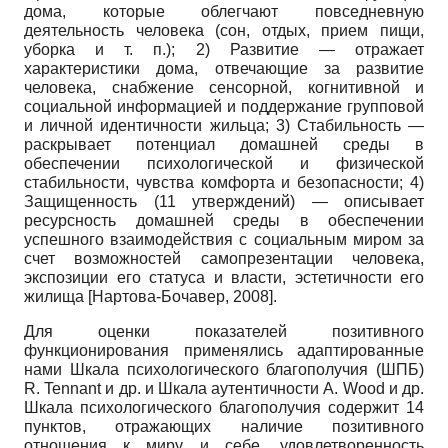
дома, которые облегчают повседневную
деятельность человека (сон, отдых, прием пищи,
уборка и т. п.); 2) Развитие — отражает
характеристики дома, отвечающие за развитие
человека, снабжение сенсорной, когнитивной и
социальной информацией и поддержание групповой
и личной идентичности жильца; 3) Стабильность —
раскрывает потенциал домашней среды в
обеспечении психологической и физической
стабильности, чувства комфорта и безопасности; 4)
Защищенность (11 утверждений) — описывает
ресурсность домашней среды в обеспечении
успешного взаимодействия с социальным миром за
счет возможностей самопрезентации человека,
экспозиции его статуса и власти, эстетичности его
жилища
[
Нартова-Бочавер, 2008
]
.
Для оценки показателей позитивного
функционирования применялись адаптированные
нами Шкала психологического благополучия (ШПБ)
R. Tennant
и др. и Шкала аутентичности
A. Wood
и др.
Шкала психологического благополучия содержит 14
пунктов, отражающих наличие позитивного
отношения к миру и себе, удовлетворенность