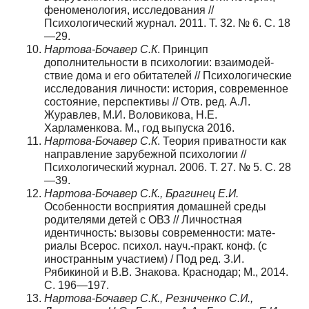
феноменология, исследования //
Психологический журнал. 2011. Т. 32. № 6. С. 18
—29.
Нартова
-
Бочавер
С
.
К
. Принцип
дополнительности в психологии: взаимодей­
ствие дома и его обитателей // Психологические
исследования личности: история, современное
состояние, перспективы // Отв. ред. А.Л.
Журавлев, М.И. Воловикова, Н.Е.
Харламенкова. М., год выпуска 2016.
Нартова
-
Бочавер
С
.
К
. Теория приватности как
направление зарубежной психо­логии //
Психологический журнал. 2006. Т. 27. № 5. С. 28
—39.
Нартова
-
Бочавер
С
.
К
.,
Брагинец
Е
.
И
.
Особенности восприятия домашней среды
родителями детей с ОВЗ // Личностная
идентичность: вызовы современности: мате­
риалы Всерос. психол. науч.-практ. конф. (с
иностранным участием) / Под ред. З.И.
Рябикиной и В.В. Знакова. Краснодар; М., 2014.
С. 196—197.
Нартова
-
Бочавер
С
.
К
.,
Резниченко
С
.
И
.,