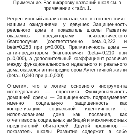
Примечание. Расшифровку названий шкал см. в
примечании к табл. 1.
Регрессионный анализ показал, что, в соответствии с
нашими ожиданиями, у девушек Защищенность
реального дома и показатель шкалы Развитие
оказались предикторами психологического
благополучия (соответственно
beta=0,222
и
beta=0,253
при
p=0,000),
Прагматичность дома —
анти-предиктором благополучия
(beta=-0,210
при
p=0,000),
а дополнительный коэффициент различия
между функциональностью идеального и реального
дома оказался анти-преди­ктором Аутентичной жизни
(beta=-0,340
при
p=0,000).
Отметим, что в логике основного инструмента
исследования — опросника Функциональность
домашней среды — Защищенность подразумевает
именно социальную защищенность как
конкретизацию социальной идентичности с
использованием дома как послания, как
отчетливость социальных амбиций и межличностных
предпочтений обитателей. Другой предиктор —
показатель шкалы Развитие содержит в себе