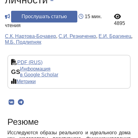
личности
Прослушать статью
15 мин.
4895
чтения
С.К. Нартова-Бочавер
,
С.И. Резниченко
,
Е.И. Брагинец
,
М.Б. Подлипняк
PDF (RUS)
Информация
GS
в Google Scholar
Метрики
Резюме
Исследуются образы реального и идеального дома