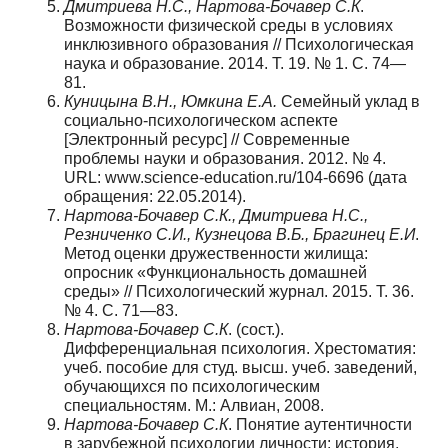
Дмитриева
Н
.
С
.,
Нартова
-
Бочавер
С
.
К
.
Возможности физической среды в ус­ловиях
инклюзивного образования // Психологическая
наука и образование. 2014. Т. 19. № 1. С. 74—
81.
Куницына
В
.
Н
.,
Юмкина
Е
.
А
.
Семейный уклад в
социально-психологическом аспекте
[Электронный ресурс] // Современные
проблемы науки и образования. 2012. № 4.
URL: www.science-education.ru/104-6696 (дата
обращения: 22.05.2014).
Нартова
-
Бочавер
С
.
К
.,
Дмитриева
Н
.
С
.,
Резниченко
С
.
И
.,
Кузнецова
В
.
Б
.,
Браги
нец
Е
.
И
.
Метод оценки дружественности жилища:
опросник «Функциональность до­машней
среды» // Психологический журнал. 2015. Т. 36.
№ 4. С. 71—83.
Нартова
-
Бочавер
С
.
К
. (сост.).
Дифференциальная психология. Хрестоматия:
учеб. пособие для студ. высш. учеб. заведений,
обучающихся по психологическим
специальностям. М.: Алвиан, 2008.
Нартова
-
Бочавер
С
.
К
. Понятие аутентичности
в зарубежной психологии лич­ности: история,