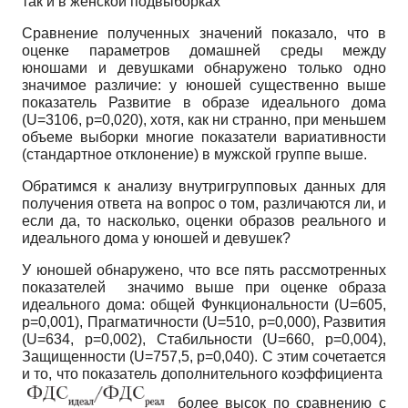
так и в женской подвыборках
Сравнение полученных значений показало, что в
оценке параметров домашней среды между
юношами и девушками обнаружено только одно
значимое различие: у юношей существенно выше
показатель Развитие в образе идеального дома
(U=3106, p=0,020),
хотя, как ни странно, при меньшем
объеме выборки многие показатели вариативности
(стандартное отклонение) в мужской группе выше.
Обратимся к анализу внутригрупповых данных для
получения ответа на вопрос о том, различаются ли, и
если да, то насколько, оценки образов реального и
идеального дома у юношей и девушек?
У юношей обнаружено, что все пять рассмотренных
показателей значимо выше при оценке образа
идеального дома: общей Функциональности
(U=605,
p=0,001),
Прагматичности
(U=510, p=0,000),
Развития
(U=634, p=0,002),
Стабильности
(U=660, p=0,004),
Защищенности
(U=757,5, p=0,040).
С этим сочетается
и то, что показатель дополнительного коэффициента
более высок по сравнению с