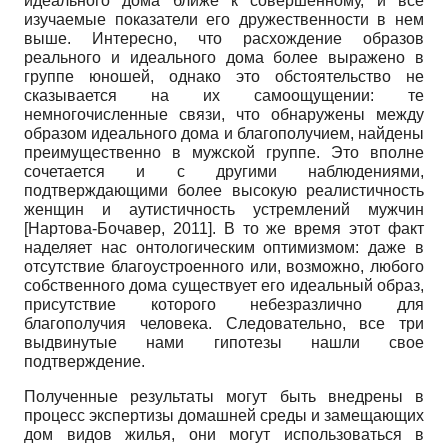
идеального дома ближе к совершенному, и все
изучаемые показатели его дружественности в нем
выше. Интересно, что расхождение образов
реального и идеального дома более выражено в
группе юношей, однако это обстоятельство не
сказывается на их самоощущении: те
немногочисленные связи, что обнаружены между
образом идеального дома и благополучием, найдены
преимущественно в мужской группе. Это вполне
сочетается и с другими наблюдениями,
подтверждающими более высокую реалистичность
женщин и аутистичность устремлений мужчин
[
Нартова-Бочавер, 2011
]
. В то же время этот факт
наделяет нас онтологическим оптимизмом: даже в
отсутствие благоустроенного или, возможно, любого
собственного дома существует его идеальный образ,
присутствие которого небезразлично для
благополучия человека. Следовательно, все три
выдвинутые нами гипотезы нашли свое
подтверждение.
Полученные результаты могут быть внедрены в
процесс экспертизы домашней среды и замещающих
дом видов жилья, они могут использоваться в