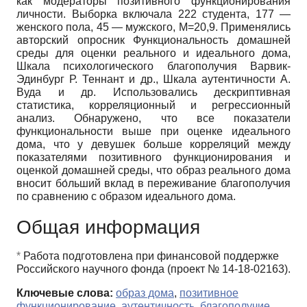
как модераторы позитивного функционирования
личности. Выборка включала 222 студента, 177 —
женского пола, 45 — мужского, М=20,9. Применялись
авторский опросник Функциональность домашней
среды для оценки реального и идеального дома,
Шкала психологического благополучия Варвик-
Эдинбург Р. Теннант и др., Шкала аутентичности А.
Вуда и др. Использовались дескриптивная
статистика, корреляционный и регрессионный
анализ. Обнаружено, что все показатели
функциональности выше при оценке идеального
дома, что у девушек больше корреляций между
показателями позитивного функционирования и
оценкой домашней среды, что образ реального дома
вносит бо́льший вклад в переживание благополучия
по сравнению с образом идеального дома.
Общая информация
*
Работа подготовлена при финансовой поддержке
Российского научного фонда (проект № 14-18-02163).
Ключевые слова:
образ дома
,
позитивное
функционирование
,
аутентичность
,
благополучие