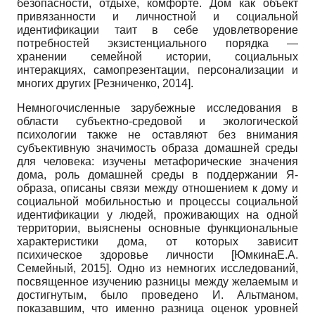
безопасности, отдыхе, комфорте. Дом как объект
привязанности и личностной и социальной
идентификации таит в себе удовлетворение
потребностей экзистенциального порядка —
хранении семейной истории, социальных
интеракциях, самопрезентации, персонализации и
многих других
[
Резниченко, 2014
]
.
Немногочисленные зарубежные исследования в
области субъектно-средо­вой и экологической
психологии также не оставляют без внимания
субъективную значимость образа домашней среды
для человека: изучены метафорические значения
дома, роль домашней среды в поддержании Я-
образа, описаны связи между отношением к дому и
социальной мобильностью и процессы социальной
идентификации у людей, проживающих на одной
территории, выяснены основные функциональные
характеристики дома, от которых зависит
психическое здоровье личности
[
ЮмкинаЕ.А.
Семейный, 2015
]
. Одно из немногих исследований,
посвященное изучению разницы между желаемым и
достигнутым, было проведено И. Альтманом,
показавшим, что именно разница оценок уровней