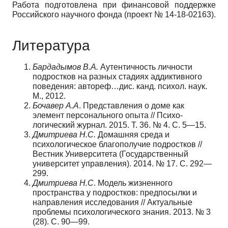
Работа подготовлена при финансовой поддержке
Российского научного фонда (проект № 14-18-02163).
Литература
Бардадымов
В
.
А
.
Аутентичность личности
подростков на разных стадиях аддик­тивного
поведения: автореф…дис. канд. психол. наук.
М., 2012.
Бочавер
А
.
А
. Представления о доме как
элемент персонального опыта // Психо­
логический журнал. 2015. Т. 36. № 4. С. 5—15.
Дмитриева
Н
.
С
.
Домашняя среда и
психологическое благополучие подрост­ков //
Вестник Университета (Государственный
университет управления). 2014. № 17. С. 292—
299.
Дмитриева
Н
.
С
. Модель жизненного
пространства у подростков: предпосылки и
направления исследования // Актуальные
проблемы психологического знания. 2013. № 3
(28). С. 90—99.