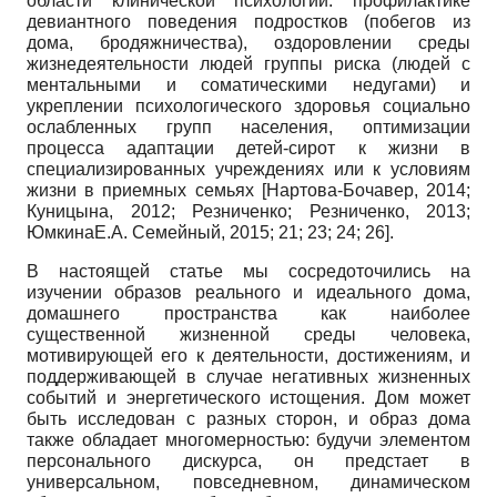
области клинической психологии: профилактике
деви­антного поведения подростков (побегов из
дома, бродяжничества), оздоровлении среды
жизнедеятельности людей группы риска (людей с
ментальными и соматическими недугами) и
укреплении психологического здоровья социально
ослабленных групп населения, оптимизации
процесса адаптации детей-сирот к жизни в
специализированных учреждениях или к условиям
жизни в приемных семьях
[
Нартова-Бочавер, 2014
;
Куницына, 2012
;
Резниченко
;
Резниченко, 2013
;
ЮмкинаЕ.А. Семейный, 2015
; 21; 23; 24; 26]
.
В настоящей статье мы сосредоточились на
изучении образов реального и идеального дома,
домашнего пространства как наиболее
существенной жизненной среды человека,
мотивирующей его к деятельности, достижениям, и
поддерживающей в случае негативных жизненных
событий и энергетического истощения. Дом может
быть исследован с разных сторон, и образ дома
также обладает многомерностью: будучи элементом
персонального дискурса, он предстает в
универсальном, повседневном, динамическом