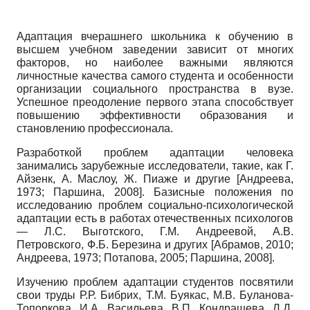
Адаптация вчерашнего школьника к обучению в
высшем учебном заведении зависит от многих
факторов, но наиболее важными являются
личностные качества самого студента и особенности
организации социального пространства в вузе.
Успешное преодоление первого этапа способствует
повышению эффективности образования и
становлению профессионала.
Разработкой проблем адаптации человека
занимались зарубежные исследователи, такие, как Г.
Айзенк, А. Маслоу, Ж. Пиаже и другие
[
Андреева,
1973
;
Паршина, 2008
]
. Базисные положения по
исследованию проблем социально-психологической
адаптации есть в работах отечественных психологов
— Л.С. Выготского, Г.М. Андреевой, А.В.
Петровского, Ф.Б. Березина и других
[
Абрамов, 2010
;
Андреева, 1973
;
Потапова, 2005
;
Паршина, 2008
]
.
Изучению проблем адаптации студентов посвятили
свои труды Р.Р. Бибрих, Т.М. Буякас, М.В. Буланова-
Топорко­ва, И.А. Васильева, В.П. Кондрашева, Л.Д.