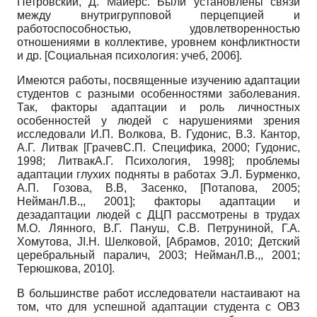
Петровский, Д. Май­ерс. Были установлены связи
между внутригрупповой перцепцией и
работоспособностью, удовлетворенностью
отношениями в коллективе, уровнем конфликтности
и др.
[
Социальная психология: учеб, 2006
]
.
Имеются работы, посвященные изучению адаптации
студентов с разными особенностями заболевания.
Так, факторы адаптации и роль личностных
особенностей у людей с нарушениями зрения
исследовали И.П. Волкова, В. Гудонис, В.3. Кантор,
А.Г. Литвак
[
ГрачевС.П. Специфика, 2000
;
Гудонис,
1998
;
ЛитвакА.Г. Психология, 1998
]
; проблемы
адаптации глухих подняты в работах Э.Л. Бурменко,
А.П. Гозова, В.В, Засенко,
[
Потапова, 2005
;
НейманЛ.В.,, 2001
]
; факторы адаптации и
дезадаптации людей с ДЦП рассмотрены в трудах
М.О. Лянного, В.Г. Пануш,
C.B.
Петруниной, Г.А.
Хомуто­ва,
JI.H.
Шелковой,
[
Абрамов, 2010
;
Детский
церебральный паралич, 2003
;
НейманЛ.В.,, 2001
;
Терюшкова, 2010
]
.
В большинстве работ исследователи настаивают на
том, что для успешной адаптации студента с ОВЗ