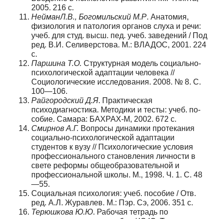
2005. 216 c.
Нейман
Л
.
В
.,
Богомильский
М
.
Р
. Анатомия,
физиология и патология органов слу­ха и речи:
учеб. для студ. высш. пед. учеб. заведений / Под
ред. В.И. Селиверстова. М.: ВЛАДОС, 2001. 224
с.
Паршина
Т
.
О
.
Структурная модель социально-
психологической адаптации чело­века //
Социологические исследования. 2008. № 8. С.
100—106.
Райгородский
Д
.
Я
. Практическая
психодиагностика. Методики и тесты: учеб. по­
собие. Самара: БАХРАХ-М, 2002. 672 c.
Смирнов
А
.
Г
.
Вопросы динамики протекания
социально-психологической адап­тации
студентов к вузу // Психологические условия
профессионального становле­ния личности в
свете реформы общеобразовательной и
профессиональной школы. М., 1998. Ч. 1. С. 48
—55.
Социальная психология: учеб. пособие / Отв.
ред. А.Л. Журавлев. М.: Пэр. Сэ, 2006. 351 с.
Терюшкова
Ю
.
Ю
. Рабочая тетрадь по