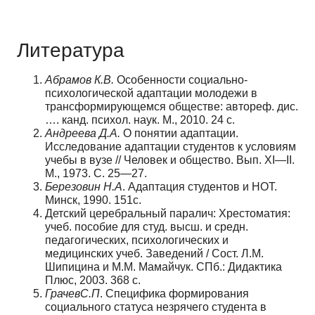
Литература
Абрамов
К
.
В
.
Особенности социально-
психологической адаптации молодежи в
трансформирующемся обществе: автореф. дис.
…. канд. психол. наук. М., 2010. 24 с.
Андреева
Д
.
А
.
О понятии адаптации.
Исследование адаптации студентов к усло­виям
учебы в вузе // Человек и общество. Вып. XI—II.
М., 1973. С. 25—27.
Березовин
Н
.
А
. Адаптация студентов и НОТ.
Минск, 1990. 151с.
Детский церебральный паралич: Хрестоматия:
учеб. пособие для студ. высш. и средн.
педагогических, психологических и
медицинских учеб. Заведений / Сост. Л.М.
Шипицина и М.М. Мамайчук. СПб.: Дидактика
Плюс, 2003. 368 с.
Грачев
С
.
П
. Специфика формирования
социального статуса незрячего студента в