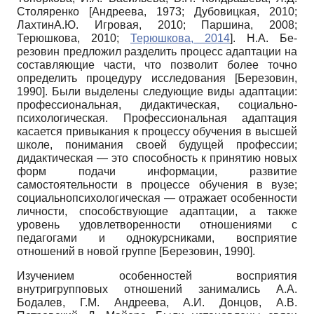
Столяренко
[
Андреева, 1973
;
Дубовицкая, 2010
;
ЛахтинА.Ю. Игровая, 2010
;
Паршина, 2008
;
Терюшкова, 2010
;
Терюшкова, 2014
]
. Н.А. Бе-
резовин предложил разделить процесс адаптации на
составляющие части, что позволит более точно
определить процедуру исследования
[
Березовин,
1990
]
. Были выделены следующие виды адаптации:
профессиональная, дидактическая, социально-
психологическая. Профессиональная адаптация
касается привыкания к процессу обучения в высшей
школе, понимания своей будущей профессии;
дидактическая — это способность к принятию новых
форм подачи информации, развитие
самостоятельности в процессе обучения в вузе;
социально­психологическая — отражает особенности
личности, способствующие адаптации, а также
уровень удовлетворенности отношениями с
педагогами и однокурсниками, восприятие
отношений в новой группе
[
Березовин, 1990
]
.
Изучением особенностей восприятия
внутригрупповых отношений занимались А.А.
Бодалев, Г.М. Андреева, А.И. Донцов, А.В.