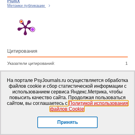
PlumX
Метрики публикации
Цитирования
Указатели цитирований:
1
Получения
На портале PsyJournals.ru осуществляется обработка
файлов cookie и сбор статистической информации с
Читатели:
3
использованием сервиса Яндекс.Метрика, чтобы
повысить качество сайта. Продолжая пользоваться
сайтом, вы соглашаетесь с
Политикой использования
View details
файлов Cookie
.
Статьи по теме
Принять
Социальная психология
|
Гарифулина Э.Ш.,