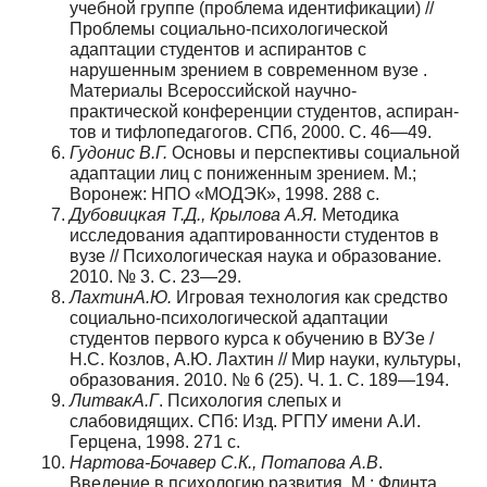
учебной группе (проблема идентификации) //
Проблемы социально-психологиче­ской
адаптации студентов и аспирантов с
нарушенным зрением в современном вузе .
Материалы Всероссийской научно-
практической конференции студентов, аспиран­
тов и тифлопедагогов. СПб, 2000. С. 46—49.
Гудонис
В
.
Г
.
Основы и перспективы социальной
адаптации лиц с пониженным зрением. М.;
Воронеж: НПО «МОДЭК», 1998. 288 с.
Дубовицкая
Т
.
Д
.,
Крылова
А
.
Я
.
Методика
исследования адаптированности сту­дентов в
вузе // Психологическая наука и образование.
2010. № 3. С. 23—29.
Лахтин
А
.
Ю
.
Игровая технология как средство
социально-психологической адаптации
студентов первого курса к обучению в ВУЗе /
Н.С. Козлов, А.Ю. Лах­тин // Мир науки, культуры,
образования. 2010. № 6 (25). Ч. 1. С. 189—194.
Литвак
А
.
Г
. Психология слепых и
слабовидящих. СПб: Изд. РГПУ имени А.И.
Герцена, 1998. 271 с.
Нартова
-
Бочавер
С
.
К
.,
Потапова
А
.
В
.
Введение в психологию развития. М.: Флинта,