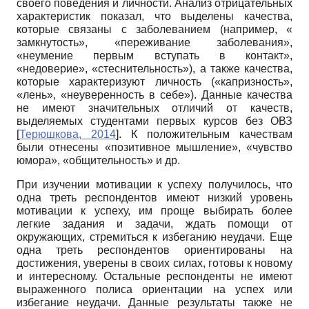
своего поведения и личности. Анализ отрицательных
характеристик показал, что выделены качества,
которые связаны с заболеванием (например, «
замкнутость», «переживание заболевания»,
«неумение первым вступать в контакт»,
«недоверие», «стеснительность»), а также качества,
которые характеризуют личность («капризность»,
«лень», «неуверенность в себе»). Данные качества
не имеют значительных отличий от качеств,
выделяемых студентами первых курсов без ОВЗ
[
Терюшкова, 2014
]
. К положительным качествам
были отнесены «позитивное мышление», «чувство
юмора», «общительность» и др.
При изучении мотивации к успеху получилось, что
одна треть респондентов имеют низкий уровень
мотивации к успеху, им проще выбирать более
легкие задания и задачи, ждать помощи от
окружающих, стремиться к избеганию неудачи. Еще
одна треть респондентов ориентированы на
достижения, уверены в своих силах, готовы к новому
и интересному. Остальные респонденты не имеют
выраженного полиса ориентации на успех или
избегание неудачи. Данные результаты также не