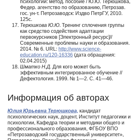
психологии: метод. пособие / Ю.Ю. Те­рюшкова,
Федер. агентство по образованию, Петрозав.
гос. ун-т. Петрозаводск: Изд­во ПетрГУ, 2010.
125с.
Терюшкова
Ю
.
Ю
. Тренинг сплочения группы
как средство содействия адаптации
первокурсников [Электронный ресурс]//
Современные проблемы науки и образо­вания.
2014. № 6. URL:
http://www.science-
education.ru/120-16336
(дата обращения:
02.04.2015)
Шматко
Н
.
Д
. Для кого может быть
эффективным интегрированное обучение //
Дефектология. 1999. № 1—2. С. 41—46.
Информация об авторах
Юлия Юрьевна Терюшкова,
кандидат
психологических наук, доцент, Институт педагогики и
психологии, Кафедра теории и методики общего и
профессионального образования, ФГБОУ ВПО
«Петрозаводский государственный университет»,