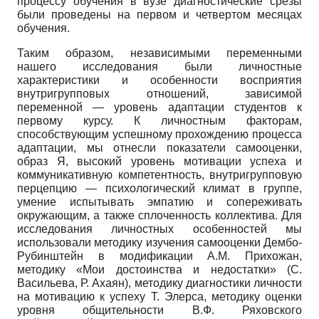
процессу обучения в вузе диагностические срезы
были проведены на первом и четвертом месяцах
обучения.
Таким образом, независимыми переменными
нашего исследования были личностные
характеристики и особенности восприятия
внутригрупповых отношений, зависимой
переменной — уровень адаптации студентов к
первому курсу. К личностным факторам,
способствующим успешному прохождению процесса
адаптации, мы отнесли показатели самооценки,
образ Я, высокий уровень мотивации успеха и
коммуникативную компетентность, внутригрупповую
перцепцию — психологический климат в группе,
умение испытывать эмпатию и сопереживать
окружающим, а также сплоченность коллектива. Для
исследования личностных особенностей мы
использовали методику изучения самооценки Дембо-
Рубинштейн в модификации А.М. Прихожан,
методику «Мои достоинства и недостатки» (С.
Васильева, Р. Ахаян), методику диагностики личности
на мотивацию к успеху Т. Элерса, методику оценки
уровня общительности В.Ф. Ряховского