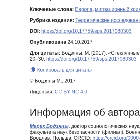
Ключевые слова:
Европа
,
миграционный кри
Рубрика издания:
Теоретические исследован
DOI:
https://doi.org/10.17759/sps.2017080303
Опубликована
24.10.2017
Для цитаты:
Бодзяны, М. (2017). «Стеклянны
20–30.
https://doi.org/10.17759/sps.2017080303
Копировать для цитаты
© Бодзяны М., 2017
Лицензия:
CC BY-NC 4.0
Информация об автора
Марек Бодзяны,
доктор социологических наук
факультета наук безопасности (филиал), Воен
Вроцлав, Польша, ORCID:
https://orcid.org/00