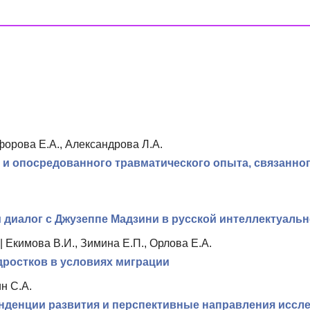
форова Е.А., Александрова Л.А.
 и опосредованного травматического опыта, связанно
 диалог с Джузеппе Мадзини в русской интеллектуальн
|
Екимова В.И., Зимина Е.П., Орлова Е.А.
дростков в условиях миграции
н С.А.
нденции развития и перспективные направления иссл