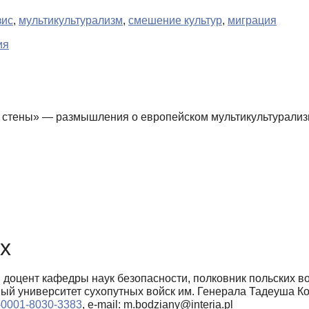
зис
,
мультикультурализм
,
смешение культур
,
миграция
ия
е стены» — размышления о европейском мультикультурали
х
, доцент кафедры наук безопасности, полковник польских в
ный университет сухопутных войск им. Генерала Тадеуша К
00-0001-8030-3383
, e-mail: m.bodziany@interia.pl